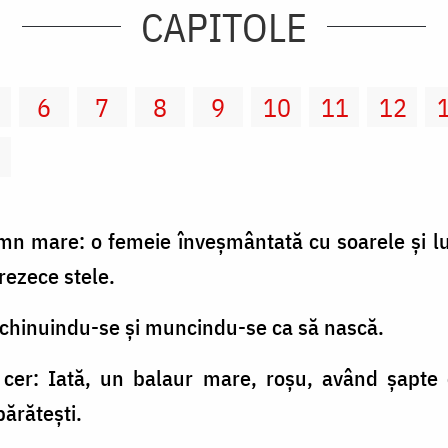
CAPITOLE
6
7
8
9
10
11
12
2
emn mare: o femeie înveşmântată cu soarele şi lu
ezece stele.
a, chinuindu-se şi muncindu-se ca să nască.
n cer: Iată, un balaur mare, roşu, având şapte 
părăteşti.