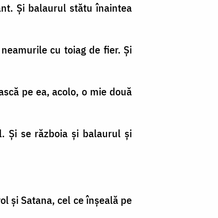
nt. Şi balaurul stătu înaintea
neamurile cu toiag de fier. Şi
ească pe ea, acolo, o mie două
l. Şi se războia şi balaurul şi
l şi Satana, cel ce înşeală pe