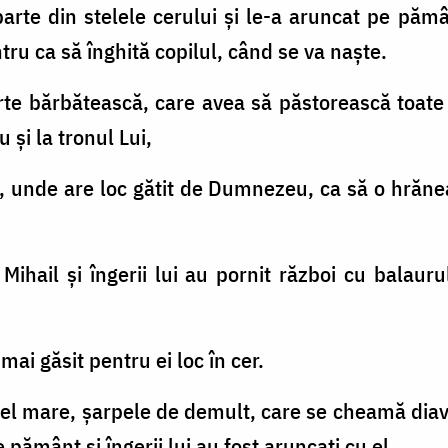
 parte din stelele cerului şi le-a aruncat pe pămâ
tru ca să înghită copilul, când se va naşte.
rte bărbătească, care avea să păstorească toate 
 şi la tronul Lui,
ie, unde are loc gătit de Dumnezeu, ca să o hrăn
 Mihail şi îngerii lui au pornit război cu balauru
a mai găsit pentru ei loc în cer.
 cel mare, şarpele de demult, care se cheamă diavo
 pământ şi îngerii lui au fost aruncaţi cu el.