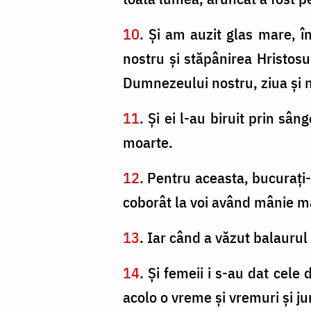
10
. Şi am auzit glas mare, 
nostru şi stăpânirea Hristosul
Dumnezeului nostru, ziua şi 
11
. Şi ei l-au biruit prin sân
moarte.
12
. Pentru aceasta, bucuraţi-v
coborât la voi având mânie mar
13
. Iar când a văzut balauru
14
. Şi femeii i s-au dat cele 
acolo o vreme şi vremuri şi j