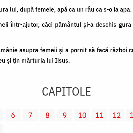
gura lui, după femeie, apă ca un râu ca s-o ia apa.
eii într-ajutor, căci pământul şi-a deschis gura 
 mânie asupra femeii şi a pornit să facă război cu
 şi ţin mărturia lui Iisus.
CAPITOLE
6
7
8
9
10
11
12
2