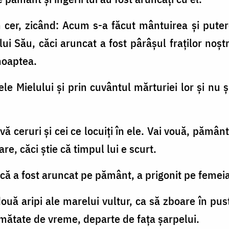
în cer, zicând: Acum s-a făcut mântuirea şi put
ui Său, căci aruncat a fost pârâşul fraţilor noştri
noaptea.
gele Mielului şi prin cuvântul mărturiei lor şi nu ş
ă ceruri şi cei ce locuiţi în ele. Vai vouă, pământ
e, căci ştie că timpul lui e scurt.
l că a fost aruncat pe pământ, a prigonit pe feme
două aripi ale marelui vultur, ca să zboare în pust
umătate de vreme, departe de faţa şarpelui.