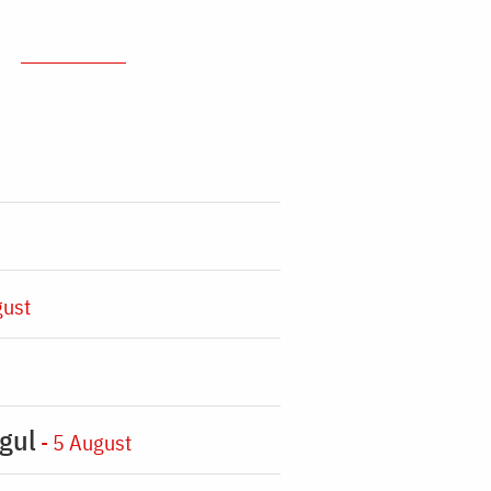
gust
gul
- 5 August