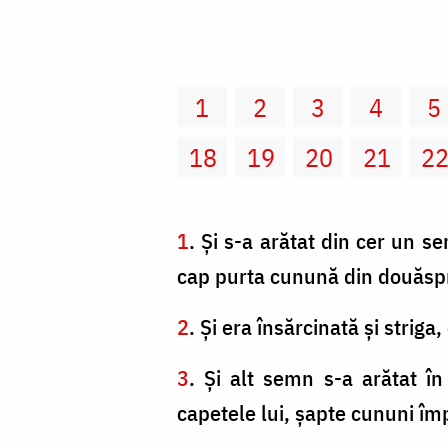
1
2
3
4
5
18
19
20
21
2
1
. Şi s-a arătat din cer un s
cap purta cunună din douăspr
2
. Şi era însărcinată şi strig
3
. Şi alt semn s-a arătat î
capetele lui, şapte cununi îm