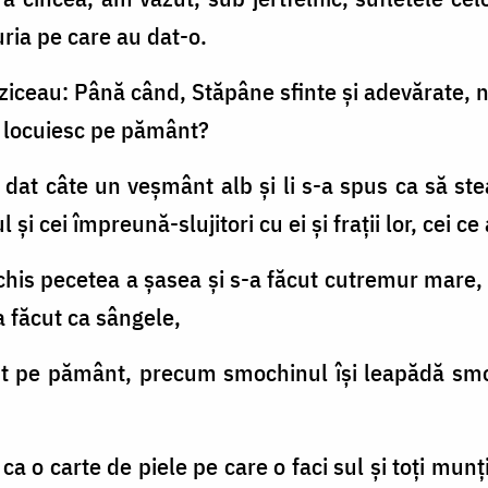
ria pe care au dat-o.
i ziceau: Până când, Stăpâne sfinte şi adevărate, 
e locuiesc pe pământ?
s-a dat câte un veşmânt alb şi li s-a spus ca să st
i cei împreună-slujitori cu ei şi fraţii lor, cei ce 
chis pecetea a şasea şi s-a făcut cutremur mare,
a făcut ca sângele,
zut pe pământ, precum smochinul îşi leapădă smo
, ca o carte de piele pe care o faci sul şi toţi munţ