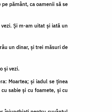
a de pe pământ, ca oamenii să se
 vezi. Şi m-am uitat şi iată un
grâu un dinar, şi trei măsuri de
o şi vezi.
ra: Moartea; şi iadul se ţinea
 cu sabie şi cu foamete, şi cu
or înjunghiaţi pentru cuvântul