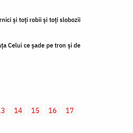
ci şi toţi robii şi toţi slobozii
aţa Celui ce şade pe tron şi de
13
14
15
16
17