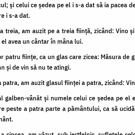
 focul; şi celui ce şedea pe el i s-a dat să ia pace
e i s-a dat.
 treia, am auzit pe a treia fiinţă, zicând: Vino şi
 el avea un cântar în mâna lui.
lor patru fiinţe, ca un glas care zicea: Măsura de 
 şi de vin să nu te atingi.
patra, am auzit glasul fiinţei a patra, zicând: Vin
al galben-vânăt şi numele celui ce şedea pe el e
tere peste a patra parte a pământului, ca să ucidă
mânt.
a cincea, am văzut, sub jertfelnic, sufletele cel