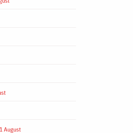
gust
ust
1 August