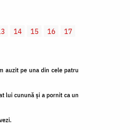
13
14
15
16
17
am auzit pe una din cele patru
dat lui cunună şi a pornit ca un
vezi.