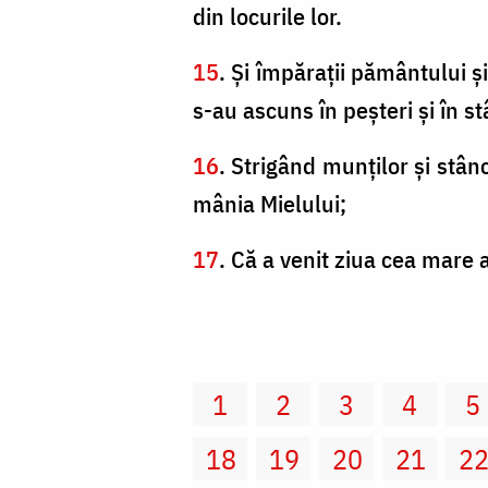
din locurile lor.
15
. Şi împăraţii pământului şi 
s-au ascuns în peşteri şi în st
16
. Strigând munţilor şi stân
mânia Mielului;
17
. Că a venit ziua cea mare a
1
2
3
4
5
18
19
20
21
2