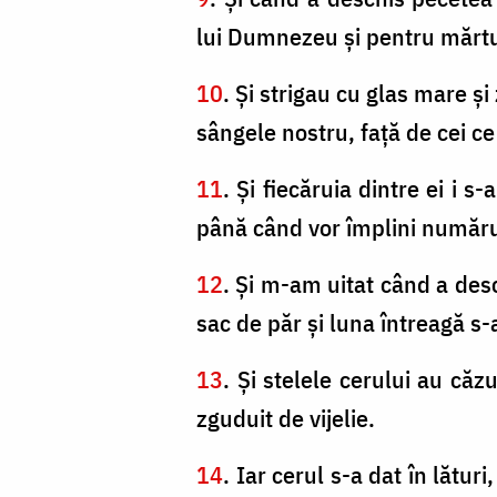
lui Dumnezeu şi pentru mărtu
10
. Şi strigau cu glas mare ş
sângele nostru, faţă de cei c
11
. Şi fiecăruia dintre ei i 
până când vor împlini numărul ş
12
. Şi m-am uitat când a des
sac de păr şi luna întreagă s-
13
. Şi stelele cerului au că
zguduit de vijelie.
14
. Iar cerul s-a dat în lături