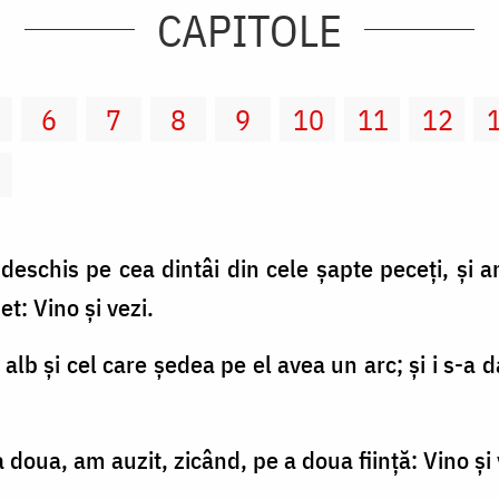
CAPITOLE
6
7
8
9
10
11
12
2
deschis pe cea dintâi din cele şapte peceţi, şi 
et: Vino şi vezi.
l alb şi cel care şedea pe el avea un arc; şi i s-a 
 doua, am auzit, zicând, pe a doua fiinţă: Vino şi 