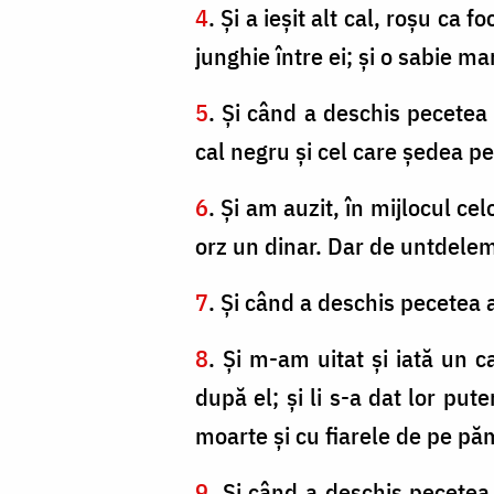
4
. Şi a ieşit alt cal, roşu ca
junghie între ei; şi o sabie mar
5
. Şi când a deschis pecetea a
cal negru şi cel care şedea pe
6
. Şi am auzit, în mijlocul ce
orz un dinar. Dar de untdelemn
7
. Şi când a deschis pecetea a 
8
. Şi m-am uitat şi iată un c
după el; şi li s-a dat lor pu
moarte şi cu fiarele de pe pă
9
. Şi când a deschis pecetea 