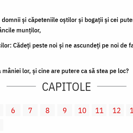
domnii şi căpeteniile oştilor şi bogaţii şi cei puterni
âncile munţilor,
cilor: Cădeţi peste noi şi ne ascundeţi pe noi de f
 mâniei lor, şi cine are putere ca să stea pe loc?
CAPITOLE
6
7
8
9
10
11
12
2