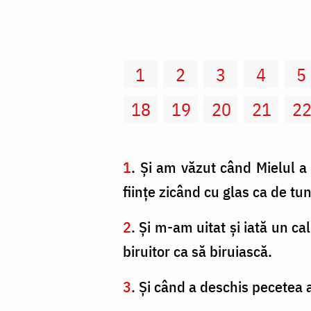
1
2
3
4
5
18
19
20
21
2
1
. Şi am văzut când Mielul a 
fiinţe zicând cu glas ca de tun
2
. Şi m-am uitat şi iată un ca
biruitor ca să biruiască.
3
. Şi când a deschis pecetea a