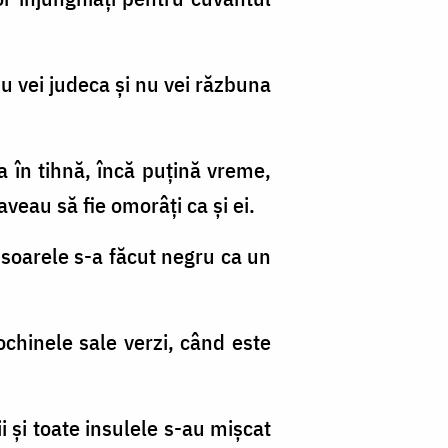
nu vei judeca şi nu vei răzbuna
ea în tihnă, încă puţină vreme,
aveau să fie omorâţi ca şi ei.
 soarele s-a făcut negru ca un
chinele sale verzi, când este
ii şi toate insulele s-au mişcat