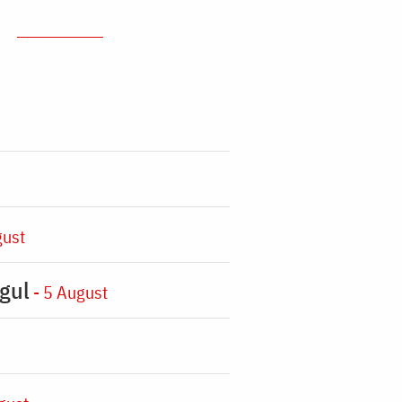
gust
gul
- 5 August