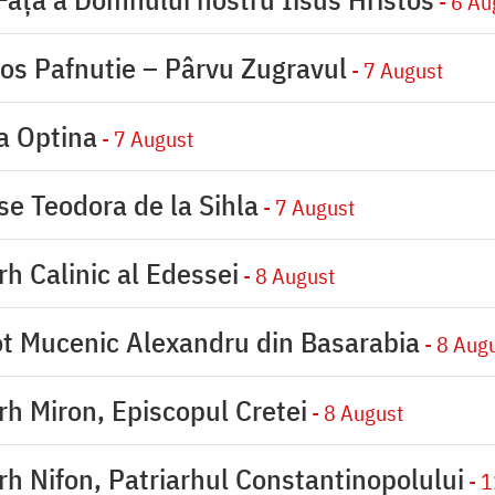
- 6 Au
ios Pafnutie – Pârvu Zugravul
- 7 August
la Optina
- 7 August
se Teodora de la Sihla
- 7 August
rh Calinic al Edessei
- 8 August
eot Mucenic Alexandru din Basarabia
- 8 Aug
arh Miron, Episcopul Cretei
- 8 August
arh Nifon, Patriarhul Constantinopolului
- 1