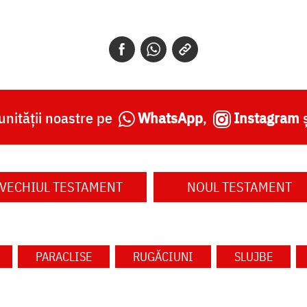
nității noastre pe
WhatsApp
,
Instagram
VECHIUL TESTAMENT
NOUL TESTAMENT
PARACLISE
RUGĂCIUNI
SLUJBE