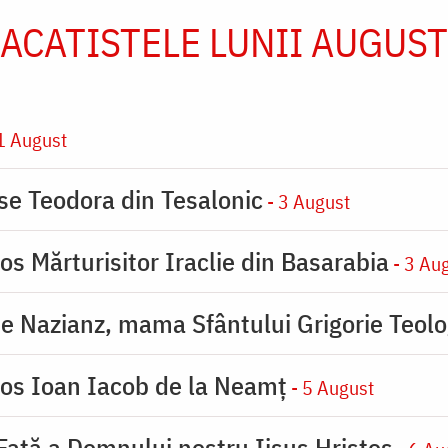
ACATISTELE LUNII AUGUST
1 August
ase Teodora din Tesalonic
- 3 August
os Mărturisitor Iraclie din Basarabia
- 3 Au
de Nazianz, mama Sfântului Grigorie Teolo
ios Ioan Iacob de la Neamț
- 5 August
 Faţă a Domnului nostru Iisus Hristos