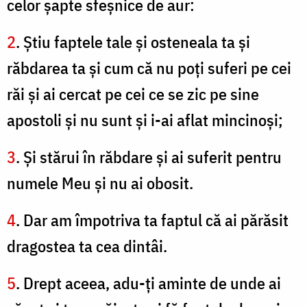
celor şapte sfeşnice de aur:
2
. Ştiu faptele tale şi osteneala ta şi
răbdarea ta şi cum că nu poţi suferi pe cei
răi şi ai cercat pe cei ce se zic pe sine
apostoli şi nu sunt şi i-ai aflat mincinoşi;
3
. Şi stărui în răbdare şi ai suferit pentru
numele Meu şi nu ai obosit.
4
. Dar am împotriva ta faptul că ai părăsit
dragostea ta cea dintâi.
5
. Drept aceea, adu-ţi aminte de unde ai