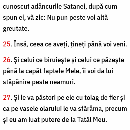
cunoscut adâncurile Satanei, după cum
spun ei, vă zic: Nu pun peste voi altă
greutate.
25
. Însă, ceea ce aveţi, ţineţi până voi veni.
26
. Şi celui ce biruieşte şi celui ce păzeşte
până la capăt faptele Mele, îi voi da lui
stăpânire peste neamuri.
27
. Şi le va păstori pe ele cu toiag de fier şi
ca pe vasele olarului le va sfărâma, precum
şi eu am luat putere de la Tatăl Meu.