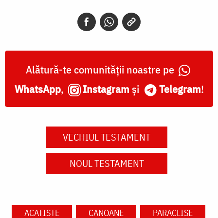
Alătură-te comunității noastre pe
WhatsApp
,
Instagram
și
Telegram
!
VECHIUL TESTAMENT
NOUL TESTAMENT
ACATISTE
CANOANE
PARACLISE