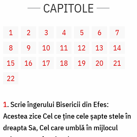
CAPITOLE
1
2
3
4
5
6
7
8
9
10
11
12
13
14
15
16
17
18
19
20
21
22
1
. Scrie îngerului Bisericii din Efes:
Acestea zice Cel ce ţine cele şapte stele în
dreapta Sa, Cel care umblă în mijlocul