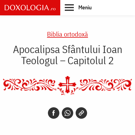
Skip
Meniu
to
main
Main
content
navigation
Biblia ortodoxă
Apocalipsa Sfântului Ioan
Teologul – Capitolul 2