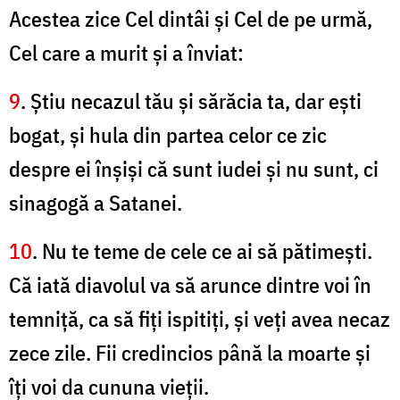
Acestea zice Cel dintâi şi Cel de pe urmă,
Cel care a murit şi a înviat:
9
. Ştiu necazul tău şi sărăcia ta, dar eşti
bogat, şi hula din partea celor ce zic
despre ei înşişi că sunt iudei şi nu sunt, ci
sinagogă a Satanei.
10
. Nu te teme de cele ce ai să pătimeşti.
Că iată diavolul va să arunce dintre voi în
temniţă, ca să fiţi ispitiţi, şi veţi avea necaz
zece zile. Fii credincios până la moarte şi
îţi voi da cununa vieţii.