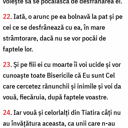
voieşte să se pocăiască de desfrânarea ei.
22
. Iată, o arunc pe ea bolnavă la pat şi pe
cei ce se desfrânează cu ea, în mare
strâmtorare, dacă nu se vor pocăi de
faptele lor.
23
. Şi pe fiii ei cu moarte îi voi ucide şi vor
cunoaşte toate Bisericile că Eu sunt Cel
care cercetez rănunchii şi inimile şi voi da
vouă, fiecăruia, după faptele voastre.
24
. Iar vouă şi celorlalţi din Tiatira câţi nu
au învăţătura aceasta, ca unii care n-au