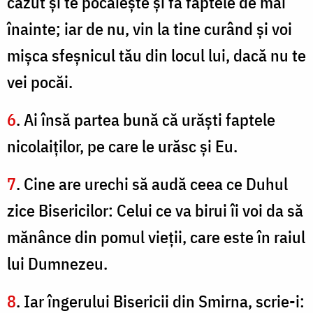
căzut şi te pocăieşte şi fă faptele de mai
înainte; iar de nu, vin la tine curând şi voi
mişca sfeşnicul tău din locul lui, dacă nu te
vei pocăi.
6
. Ai însă partea bună că urăşti faptele
nicolaiţilor, pe care le urăsc şi Eu.
7
. Cine are urechi să audă ceea ce Duhul
zice Bisericilor: Celui ce va birui îi voi da să
mănânce din pomul vieţii, care este în raiul
lui Dumnezeu.
8
. Iar îngerului Bisericii din Smirna, scrie-i: