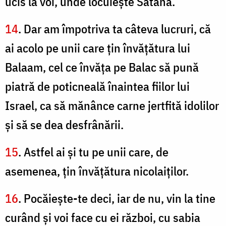
ucis la voi, unde locuieşte Satana.
14
. Dar am împotriva ta câteva lucruri, că
ai acolo pe unii care ţin învăţătura lui
Balaam, cel ce învăţa pe Balac să pună
piatră de poticneală înaintea fiilor lui
Israel, ca să mănânce carne jertfită idolilor
şi să se dea desfrânării.
15
. Astfel ai şi tu pe unii care, de
asemenea, ţin învăţătura nicolaiţilor.
16
. Pocăieşte-te deci, iar de nu, vin la tine
curând şi voi face cu ei război, cu sabia