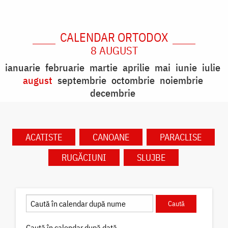
CALENDAR ORTODOX
8 AUGUST
ianuarie
februarie
martie
aprilie
mai
iunie
iulie
august
septembrie
octombrie
noiembrie
decembrie
ACATISTE
CANOANE
PARACLISE
RUGĂCIUNI
SLUJBE
Caută în calendar după dată