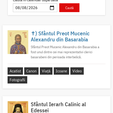
✝) Sfântul Preot Mucenic
Alexandru din Basarabia
Sfântul Preot Mucenic Alexandru din Basarabia a
fost unul dintre cei mai reprezentativi clerici
basarabeni din perioada interbelică.
Acatist
Canon
Viață
Icoane
Video
Fotografii
Sfântul Ierarh Calinic al
Edessei