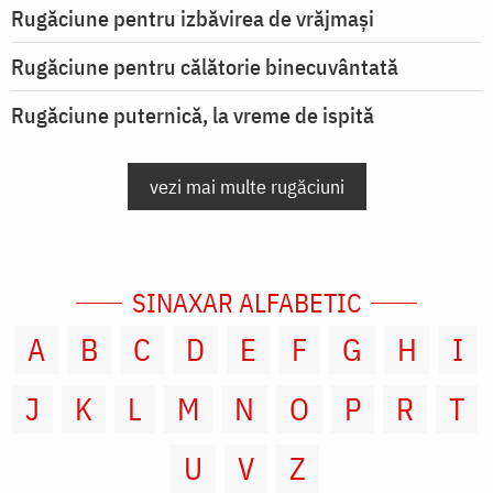
Rugăciune pentru izbăvirea de vrăjmași
Rugăciune pentru călătorie binecuvântată
Rugăciune puternică, la vreme de ispită
vezi mai multe rugăciuni
SINAXAR ALFABETIC
A
B
C
D
E
F
G
H
I
J
K
L
M
N
O
P
R
T
U
V
Z