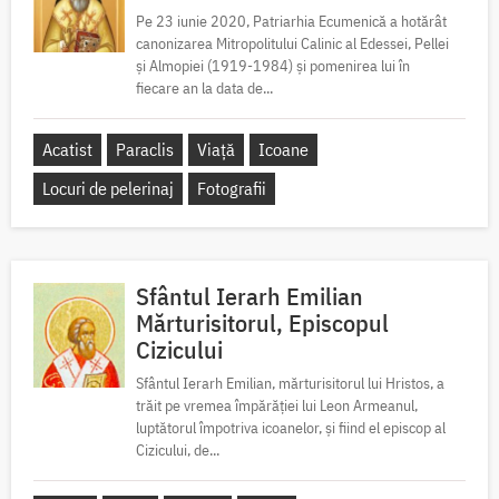
Pe 23 iunie 2020, Patriarhia Ecumenică a hotărât
canonizarea Mitropolitului Calinic al Edessei, Pellei
și Almopiei (1919-1984) și pomenirea lui în
fiecare an la data de...
Acatist
Paraclis
Viață
Icoane
Locuri de pelerinaj
Fotografii
Sfântul Ierarh Emilian
Mărturisitorul, Episcopul
Cizicului
Sfântul Ierarh Emilian, mărturisitorul lui Hristos, a
trăit pe vremea împărăției lui Leon Armeanul,
luptătorul împotriva icoanelor, și fiind el episcop al
Cizicului, de...