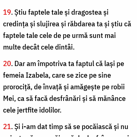
19
. Ştiu faptele tale şi dragostea şi
credinţa şi slujirea şi răbdarea ta şi ştiu că
faptele tale cele de pe urmă sunt mai
multe decât cele dintâi.
20
. Dar am împotriva ta faptul că laşi pe
femeia Izabela, care se zice pe sine
prorociţă, de învaţă şi amăgeşte pe robii
Mei, ca să facă desfrânări şi să mănânce
cele jertfite idolilor.
21
. Şi i-am dat timp să se pocăiască şi nu