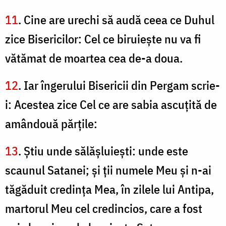
11
. Cine are urechi să audă ceea ce Duhul
zice Bisericilor: Cel ce biruieşte nu va fi
vătămat de moartea cea de-a doua.
12
. Iar îngerului Bisericii din Pergam scrie-
i: Acestea zice Cel ce are sabia ascuţită de
amândouă părţile:
13
. Ştiu unde sălăşluieşti: unde este
scaunul Satanei; şi ţii numele Meu şi n-ai
tăgăduit credinţa Mea, în zilele lui Antipa,
martorul Meu cel credincios, care a fost