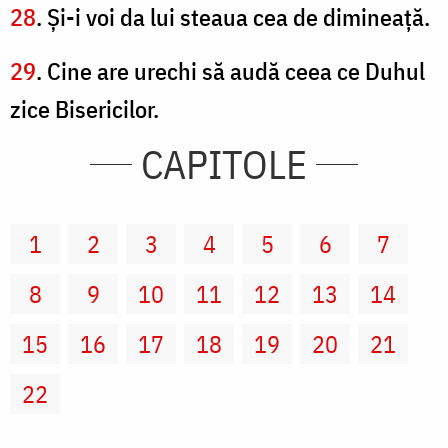
28
. Şi-i voi da lui steaua cea de dimineaţă.
29
. Cine are urechi să audă ceea ce Duhul
zice Bisericilor.
CAPITOLE
1
2
3
4
5
6
7
8
9
10
11
12
13
14
15
16
17
18
19
20
21
22