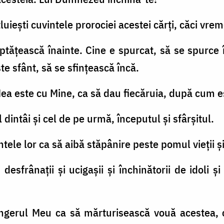
tluieşti cuvintele prorociei acestei cărţi, căci vr
ptăţească înainte. Cine e spurcat, să se spurce 
e sfânt, să se sfinţească încă.
 Mea este cu Mine, ca să dau fiecăruia, după cum es
 dintâi şi cel de pe urmă, începutul şi sfârşitul.
ntele lor ca să aibă stăpânire peste pomul vieţii şi
şi desfrânaţii şi ucigaşii şi închinătorii de idoli ş
îngerul Meu ca să mărturisească vouă acestea, cu