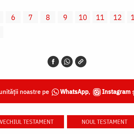
6
7
8
9
10
11
12
2
nității noastre pe
WhatsApp
,
Instagram
VECHIUL TESTAMENT
NOUL TESTAMENT