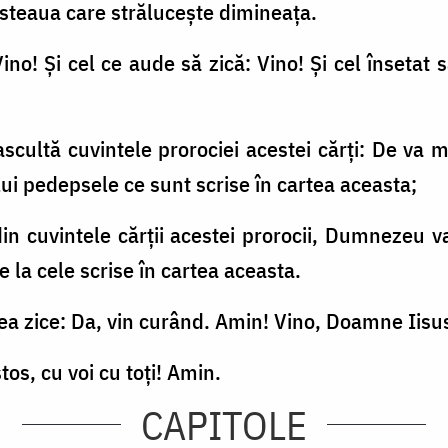
, steaua care străluceşte dimineaţa.
ino! Şi cel ce aude să zică: Vino! Şi cel însetat s
ascultă cuvintele prorociei acestei cărţi: De va 
i pedepsele ce sunt scrise în cartea aceasta;
din cuvintele cărţii acestei prorocii, Dumnezeu 
de la cele scrise în cartea aceasta.
tea zice: Da, vin curând. Amin! Vino, Doamne Iisu
tos, cu voi cu toţi! Amin.
CAPITOLE