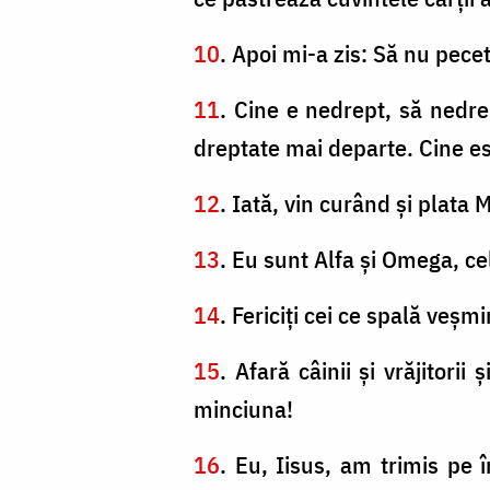
10
. Apoi mi-a zis: Să nu pece
11
. Cine e nedrept, să nedre
dreptate mai departe. Cine est
12
. Iată, vin curând şi plata
13
. Eu sunt Alfa şi Omega, cel
14
. Fericiţi cei ce spală veşmi
15
. Afară câinii şi vrăjitorii 
minciuna!
16
. Eu, Iisus, am trimis pe 