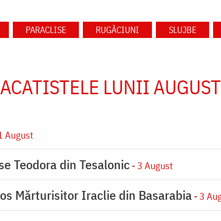
PARACLISE
RUGĂCIUNI
SLUJBE
ACATISTELE LUNII AUGUST
1 August
ase Teodora din Tesalonic
- 3 August
os Mărturisitor Iraclie din Basarabia
- 3 Au