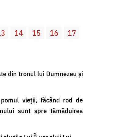
13
14
15
16
17
răşte din tronul lui Dumnezeu şi
e pomul vieţii, făcând rod de
omului sunt spre tămăduirea
slugile Lui Îi vor sluji Lui.