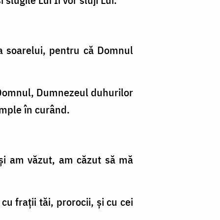
na soarelui, pentru că Domnul
şi Domnul, Dumnezeul duhurilor
tâmple în curând.
t şi am văzut, am căzut să mă
u fraţii tăi, prorocii, şi cu cei