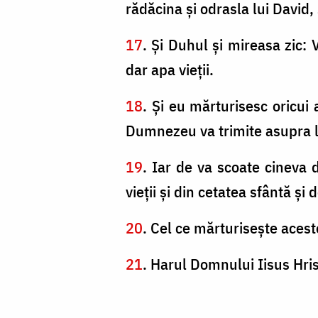
rădăcina şi odrasla lui David
17
. Şi Duhul şi mireasa zic: V
dar apa vieţii.
18
. Şi eu mărturisesc oricui 
Dumnezeu va trimite asupra lu
19
. Iar de va scoate cineva 
vieţii şi din cetatea sfântă şi 
20
. Cel ce mărturiseşte aces
21
. Harul Domnului Iisus Hris