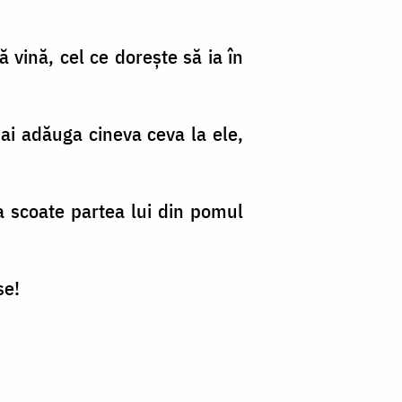
ă vină, cel ce doreşte să ia în
mai adăuga cineva ceva la ele,
va scoate partea lui din pomul
se!