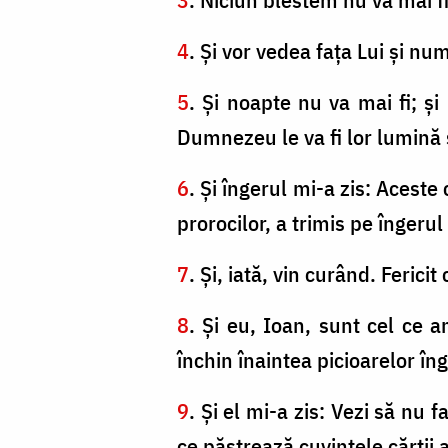
4
. Şi vor vedea faţa Lui şi nume
5
. Şi noapte nu va mai fi; ş
Dumnezeu le va fi lor lumină şi
6
. Şi îngerul mi-a zis: Acest
prorocilor, a trimis pe îngeru
7
. Şi, iată, vin curând. Ferici
8
. Şi eu, Ioan, sunt cel ce 
închin înaintea picioarelor în
9
. Şi el mi-a zis: Vezi să nu f
ce păstrează cuvintele cărţii