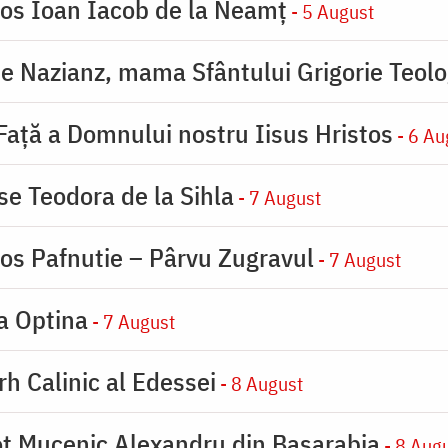
ios Ioan Iacob de la Neamț
- 5 August
de Nazianz, mama Sfântului Grigorie Teolo
 Faţă a Domnului nostru Iisus Hristos
- 6 Au
se Teodora de la Sihla
- 7 August
ios Pafnutie – Pârvu Zugravul
- 7 August
la Optina
- 7 August
rh Calinic al Edessei
- 8 August
eot Mucenic Alexandru din Basarabia
- 8 Aug