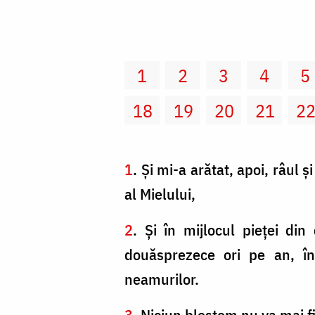
1
2
3
4
5
18
19
20
21
2
1
. Şi mi-a arătat, apoi, râul 
al Mielului,
2
. Şi în mijlocul pieţei din
douăsprezece ori pe an, în
neamurilor.
3
. Niciun blestem nu va mai fi.