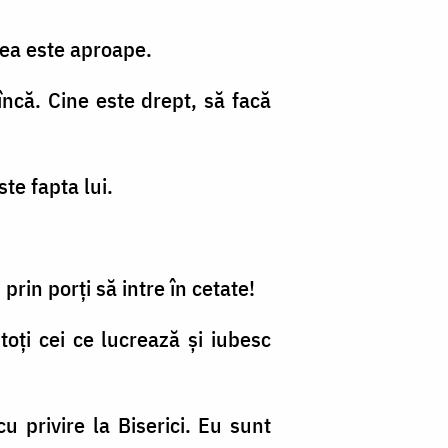
emea este aproape.
încă. Cine este drept, să facă
te fapta lui.
 prin porţi să intre în cetate!
i toţi cei ce lucrează şi iubesc
 privire la Biserici. Eu sunt