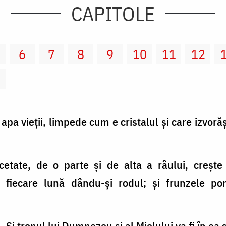
CAPITOLE
6
7
8
9
10
11
12
2
şi apa vieţii, limpede cum e cristalul şi care izvo
 cetate, de o parte şi de alta a râului, creşt
 fiecare lună dându-şi rodul; şi frunzele p
 Şi tronul lui Dumnezeu şi al Mielului va fi în ea şi 