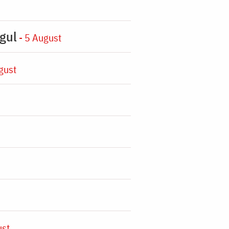
gul
- 5 August
gust
ust