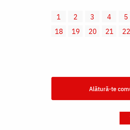
1
2
3
4
5
18
19
20
21
2
Alătură-te comu