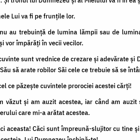
le Lui va fi pe frunţile lor.
i nu au trebuinţă de lumina lămpii sau de lumi
 vor împărăţi în vecii vecilor.
e cuvinte sunt vrednice de crezare şi adevărate 
l Său să arate robilor Săi cele ce trebuie să se în
t cel ce păzeşte cuvintele prorociei acestei cărţi!
am văzut şi am auzit acestea, iar când am auzi
gerului care mi-a arătat acestea.
aci aceasta! Căci sunt împreună-slujitor cu tine şi c
 acesteia. Lui Dumnezeu închină-te!