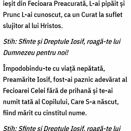
ieşit din Fecioara Preacurată, L-ai pipăit şi
Prunc L-ai cunoscut, ca un Curat la suflet
slujitor al lui Hristos.
Stih: Sfinte şi Dreptule Iosif, roagă-te lui
Dumnezeu pentru noi!
Împodobindu-te cu viaţă ne­pătată,
Preamărite Iosif, fost-ai paznic adevărat al
Fecioarei Celei fără de prihană şi te-ai
numit tată al Copilului, Care S-a născut,
fiind mărit cu cin­stitul nume.
Stih: Sfinte şi Dreptule Iosif, roagă-te lui