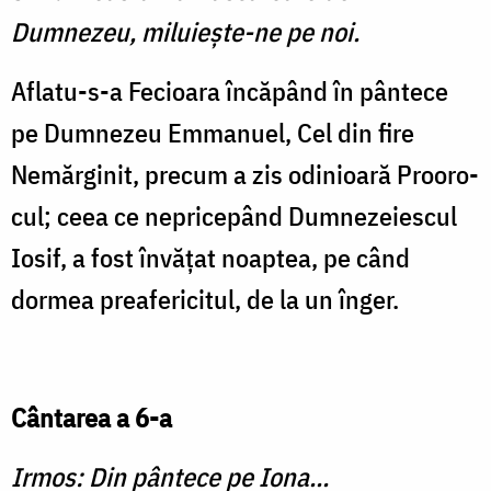
Dumnezeu, miluieşte-ne pe noi.
Aflatu-s-a Fecioara încăpând în pântece
pe Dumnezeu Emmanuel, Cel din fire
Nemărginit, precum a zis odinioară Prooro­
cul; ceea ce nepricepând Dum­nezeiescul
Iosif, a fost învăţat noaptea, pe când
dormea prea­fericitul, de la un înger.
Cântarea a 6-a
Irmos: Din pântece pe Iona...