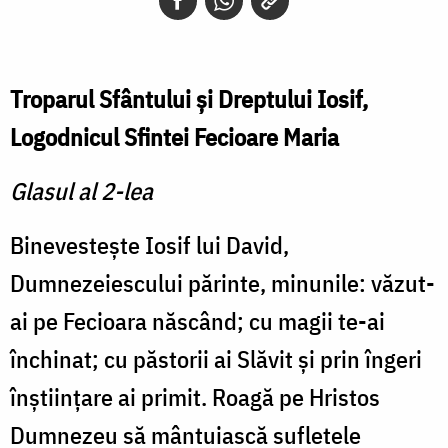
Troparul Sfântului şi Dreptului Iosif,
Logodnicul Sfintei Fecioare Maria
Glasul al 2-lea
Binevesteşte Iosif lui David,
Dumnezeiescului părinte, mi­nunile: văzut-
ai pe Fecioara născând; cu magii te-ai
închi­nat; cu păstorii ai Slăvit şi prin îngeri
înştiinţare ai primit. Roagă pe Hristos
Dumnezeu să mântuiască sufletele