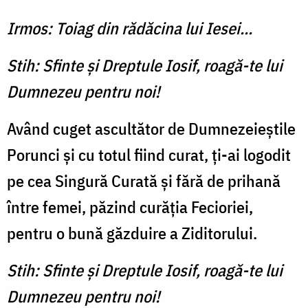
Irmos: Toiag din rădăcina lui Iesei...
Stih: Sfinte şi Dreptule Iosif, roagă-te lui
Dumnezeu pentru noi!
Având cuget ascultător de Dumnezeieştile
Porunci şi cu totul fiind curat, ţi-ai lo­godit
pe cea Singură Curată şi fără de prihană
între femei, păzind curăţia Fecioriei,
pentru o bună găzduire a Ziditorului.
Stih: Sfinte şi Dreptule Iosif, roagă-te lui
Dumnezeu pentru noi!