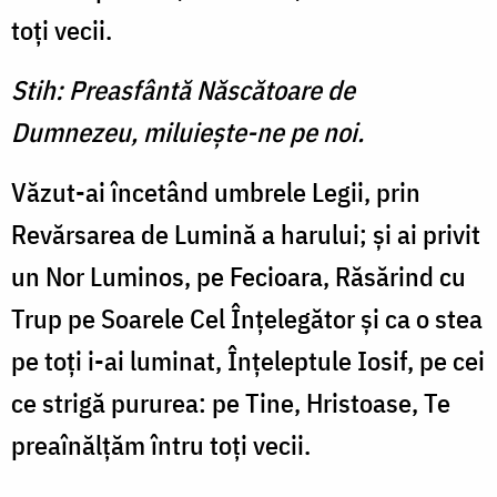
toţi vecii.
Stih: Preasfântă Născătoare de
Dumnezeu, miluieşte-ne pe noi.
Văzut-ai încetând umbrele Legii, prin
Revărsarea de Lumi­nă a harului; şi ai privit
un Nor Luminos, pe Fecioara, Răsărind cu
Trup pe Soarele Cel Înţele­gător şi ca o stea
pe toţi i-ai luminat, Înţeleptule Iosif, pe cei
ce strigă pururea: pe Tine, Hristoase, Te
preaînălţăm întru toţi vecii.