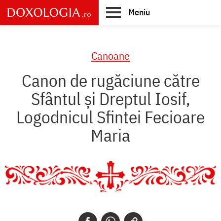
Skip
Meniu
to
main
Main
content
navigation
Canoane
Canon de rugăciune către
Sfântul şi Dreptul Iosif,
Logodnicul Sfintei Fecioare
Maria