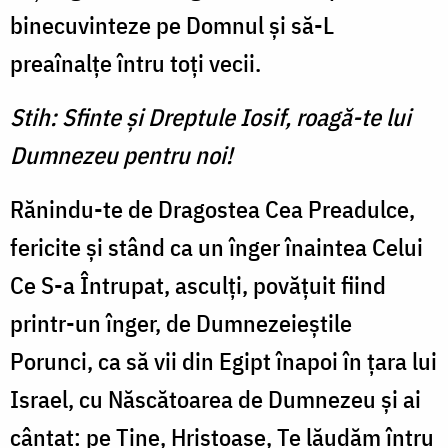
bine­cuvinteze pe Domnul şi să-L
preaînalţe întru toţi vecii.
Stih: Sfinte şi Dreptule Iosif, roagă-te lui
Dumnezeu pentru noi!
Rănindu-te de Dragostea Cea Preadulce,
fericite şi stând ca un înger înaintea Celui
Ce S-a Întrupat, asculţi, povăţuit fiind
printr-un înger, de Dumnezeieştile
Porunci, ca să vii din Egipt înapoi în ţara lui
Israel, cu Născătoarea de Dumnezeu şi ai
cântat: pe Tine, Hristoase, Te lăudăm întru