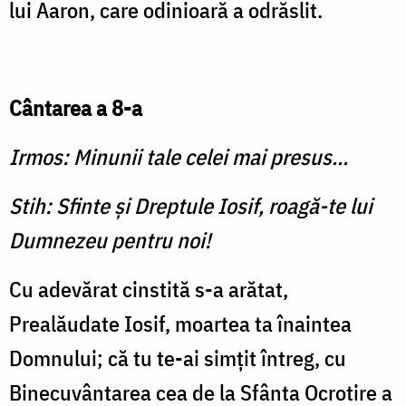
lui Aaron, care odinioară a odrăslit.
Cântarea a 8-a
Irmos: Minunii tale celei mai presus...
Stih: Sfinte şi Dreptule Iosif, roagă-te lui
Dumnezeu pentru noi!
Cu adevărat cinstită s-a arătat,
Prealăudate Iosif, moartea ta înaintea
Domnului; că tu te-ai simţit întreg, cu
Bine­cuvântarea cea de la Sfânta Ocro­tire a