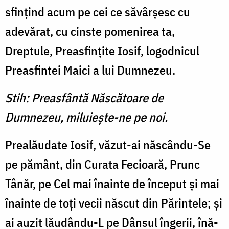
sfinţind acum pe cei ce săvârşesc cu
adevărat, cu cinste pomenirea ta,
Dreptule, Preasfinţite Iosif, logodnicul
Preasfintei Maici a lui Dumnezeu.
Stih: Preasfântă Născătoare de
Dumnezeu, miluieşte-ne pe noi.
Prealăudate Iosif, văzut-ai născându-Se
pe pământ, din Curata Fecioară, Prunc
Tânăr, pe Cel mai înainte de început şi mai
înainte de toţi vecii născut din Părintele; şi
ai auzit lăudându-L pe Dânsul îngerii, înă­