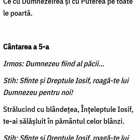
Ce cu Dumnezeirea şi cu Puterea pe toate
le poartă.
Cântarea a 5-a
Irmos: Dumnezeu fiind al păcii...
Stih: Sfinte şi Dreptule Iosif, roagă-te lui
Dumnezeu pentru noi!
Strălucind cu blândeţea, Înţeleptule Iosif,
te-ai să­lăşluit în pământul celor blânzi.
Stih: Sfinte şi Dreptule Iosif, roagă-te lui