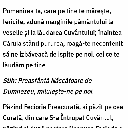
Pomenirea ta, care pe tine te măreşte,
fericite, adună mar­ginile pământului la
veselie şi la lăudarea Cuvântului; înaintea
Căruia stând pururea, roagă-te necontenit
să ne izbăveacă de ispite pe noi, cei ce te
lăudăm pe tine.
Stih: Preasfântă Născătoare de
Dumnezeu, miluieşte-ne pe noi.
Păzind Fecioria Preacurată, ai pă­zit pe cea
Curată, din care S-a Întrupat Cuvântul,