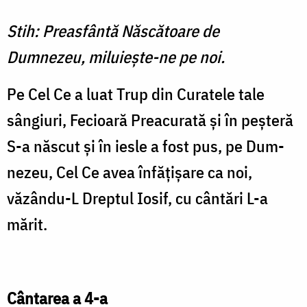
Stih: Preasfântă Născătoare de
Dumnezeu, miluieşte-ne pe noi.
Pe Cel Ce a luat Trup din Cu­ratele tale
sângiuri, Fecioară Preacurată şi în peşteră
S-a născut şi în iesle a fost pus, pe Dum­
nezeu, Cel Ce avea înfăţişare ca noi,
văzându-L Dreptul Iosif, cu cântări L-a
mărit.
Cântarea a 4-a