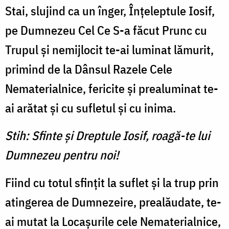
Stai, slujind ca un înger, Înţeleptule Iosif,
pe Dumnezeu Cel Ce S-a făcut Prunc cu
Trupul şi nemijlocit te-ai luminat lă­murit,
primind de la Dânsul Ra­zele Cele
Nematerialnice, feri­cite şi prealuminat te-
ai arătat şi cu sufletul şi cu inima.
Stih: Sfinte şi Dreptule Iosif, roagă-te lui
Dumnezeu pentru noi!
Fiind cu totul sfinţit la suflet şi la trup prin
atingerea de Dumnezeire, prealăudate, te-
ai mutat la Locaşurile cele Nemate­rialnice,