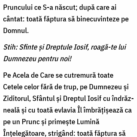
Pruncului ce S-a născut; după care ai
cântat: toată făptu­ra să binecuvinteze pe
Domnul.
Stih: Sfinte şi Dreptule Iosif, roagă-te lui
Dumnezeu pentru noi!
Pe Acela de Care se cutre­mură toate
Cetele celor fără de trup, pe Dumnezeu şi
Zidito­rul, Sfântul şi Dreptul Iosif cu îndrăz­
neală şi cu toată evlavia Îl îm­brăţişează ca
pe un Prunc şi primeşte Lumină
Înţelegătoare, strigând: toată făptura să