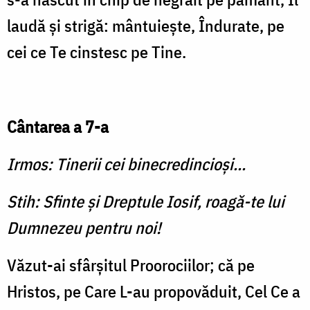
laudă şi strigă: mântuieşte, Îndurate, pe
cei ce Te cinstesc pe Tine.
Cântarea a 7-a
Irmos: Tinerii cei binecredincioşi...
Stih: Sfinte şi Dreptule Iosif, roagă-te lui
Dumnezeu pentru noi!
Văzut-ai sfârşitul Proorociilor; că pe
Hristos, pe Care L-au propovăduit, Cel Ce a