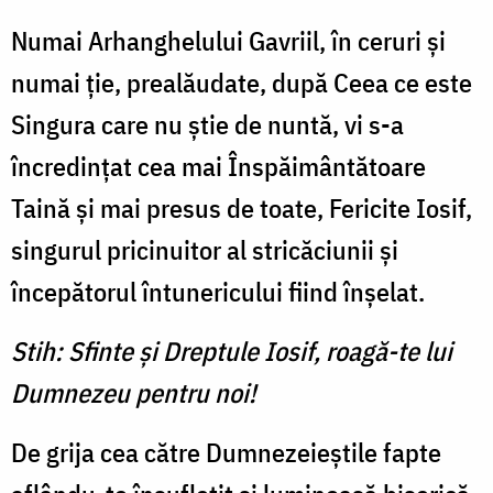
Numai Arhanghelului Gavriil, în ceruri şi
numai ţie, prealăudate, după Ceea ce este
Singura care nu ştie de nuntă, vi s-a
încredinţat cea mai Înspăimântătoare
Taină şi mai presus de toate, Fericite Io­sif,
singurul pricinuitor al stri­căciunii şi
începătorul întune­ricului fiind înşelat.
Stih: Sfinte şi Dreptule Iosif, roagă-te lui
Dumnezeu pentru noi!
De grija cea către Dumneze­ieştile fapte