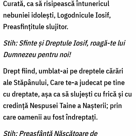
Curată, ca să risipească întune­ricul
nebuniei idoleşti, Logodnicule Iosif,
Preasfinţitule slujitor.
Stih: Sfinte şi Dreptule Iosif, roagă-te lui
Dumnezeu pentru noi!
Drept fiind, umblat-ai pe dreptele cărări
ale Stăpânului, Care te-a judecat pe tine
cu dreptate, aşa ca să slujeşti cu frică şi cu
credinţă Nespusei Tai­ne a Naşterii; prin
care oamenii au fost îndreptaţi.
Stih: Preasfântă Născătoare de