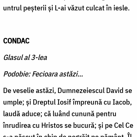
untrul peşterii şi L-ai văzut cul­cat în iesle.
CONDAC
Glasul al 3-lea
Podobie: Fecioara astăzi...
De veselie astăzi, Dumneze­iescul David se
umple; şi Dreptul Iosif împreună cu Iacob,
laudă aduce; că luând cunună pentru
înrudirea cu Hristos se bucură; şi pe Cel Ce
s-a născut în chip de negrăit pe pământ, Îl