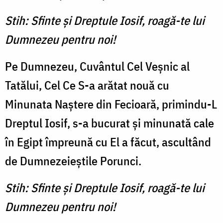
Stih: Sfinte şi Dreptule Iosif, roagă-te lui
Dumnezeu pentru noi!
Pe Dumnezeu, Cuvântul Cel Veşnic al
Tatălui, Cel Ce S-a arătat nouă cu
Minunata Naştere din Fecioară, primindu-L
Dreptul Iosif, s-a bucurat şi minu­nată cale
în Egipt împreună cu El a făcut, ascultând
de Dumnezeieştile Porunci.
Stih: Sfinte şi Dreptule Iosif, roagă-te lui
Dumnezeu pentru noi!