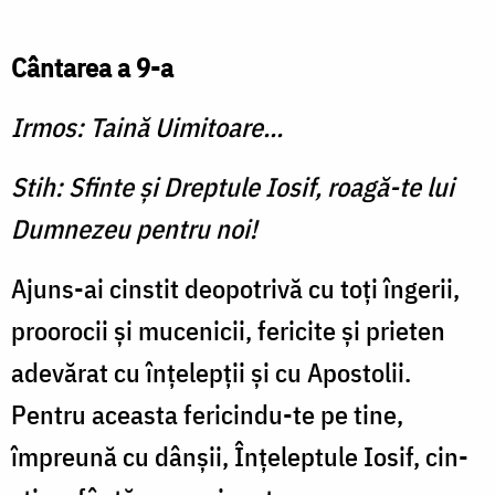
Cântarea a 9-a
Irmos: Taină Uimitoare...
Stih: Sfinte şi Dreptule Iosif, roagă-te lui
Dumnezeu pentru noi!
Ajuns-ai cinstit deopotri­vă cu toţi îngerii,
proo­rocii şi mucenicii, fericite şi prieten
adevărat cu înţelepţii şi cu Apostolii.
Pentru aceasta fericindu-te pe tine,
împreună cu dânşii, Înţeleptule Iosif, cin­