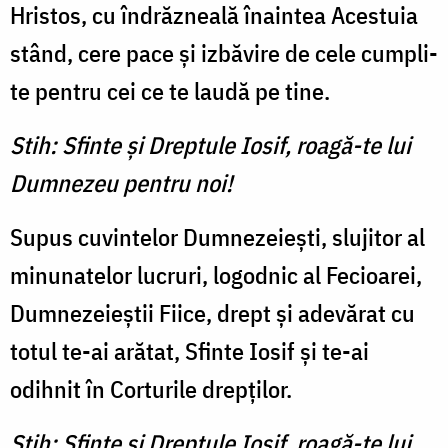
Hristos, cu îndrăzneală înaintea Acestuia
stând, cere pace şi izbăvire de cele cumpli­
te pentru cei ce te laudă pe tine.
Stih: Sfinte şi Dreptule Iosif, roagă-te lui
Dumnezeu pentru noi!
Supus cuvintelor Dumneze­ieşti, slujitor al
minunatelor lucruri, logodnic al Fecioarei,
Dumnezeieştii Fiice, drept şi adevărat cu
totul te-ai arătat, Sfinte Iosif şi te-ai
odihnit în Cor­turile drepţilor.
Stih: Sfinte şi Dreptule Iosif, roagă-te lui