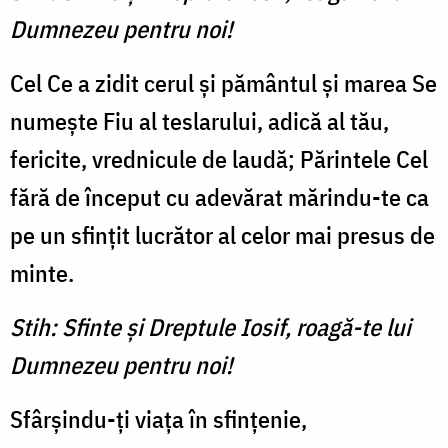
Dumnezeu pentru noi!
Cel Ce a zidit cerul şi pămân­tul şi marea Se
numeşte Fiu al teslarului, adică al tău,
fericite, vrednicule de laudă; Părintele Cel
fără de început cu adevărat mărindu-te ca
pe un sfinţit lu­crător al celor mai presus de
minte.
Stih: Sfinte şi Dreptule Iosif, roagă-te lui
Dumnezeu pentru noi!
Sfârşindu-ţi viaţa în sfinţenie,