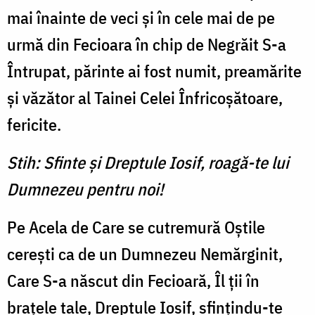
mai înainte de veci şi în cele mai de pe
urmă din Fecioara în chip de Negrăit S-a
Întrupat, părinte ai fost numit, preamărite
şi văzător al Tainei Celei Înfricoşătoare,
fericite.
Stih: Sfinte şi Dreptule Iosif, roagă-te lui
Dumnezeu pentru noi!
Pe Acela de Care se cutre­mură Oştile
cereşti ca de un Dumnezeu Nemărginit,
Care S-a născut din Fecioară, Îl ţii în
braţele tale, Dreptule Iosif, sfinţindu-te