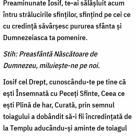
Preaminunate Iosif, te-ai sălăş­luit acum
întru strălucirile sfin­ţilor, sfinţind pe cei ce
cu cre­dinţă săvârşesc pururea sfânta şi
Dumnezeiasca ta pomenire.
Stih: Preasfântă Născătoare de
Dumnezeu, miluieşte-ne pe noi.
Iosif cel Drept, cunoscându-te pe tine că
eşti Însemnată cu Peceţi Sfinte, Ceea ce
eşti Plină de har, Curată, prin semnul
toiagu­lui a dobândit să-i fii încredin­ţată de
la Templu aducându-şi aminte de toiagul