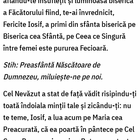
aflându-te însufle­ţit şi luminoasă biserică
a Făcă­torului fiind, te-ai învrednicit,
Fericite Iosif, a primi din sfânta biserică pe
Biserica cea Sfântă, pe Ceea ce Singură
între femei este pururea Fecioară.
Stih: Preasfântă Născătoare de
Dumnezeu, miluieşte-ne pe noi.
Cel Nevăzut a stat de faţă vă­dit risipindu-ţi
toată îndoiala minţii tale şi zicându-ţi: nu
te teme, Iosif, a lua acum pe Maria cea
Preacurată, că ea poartă în pântece pe Cel