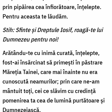
prin pipăirea cea înfiorătoare, înţelepte.
Pentru aceasta te lăudăm.
Stih: Sfinte şi Dreptule Iosif, roagă-te lui
Dumnezeu pentru noi!
Arătându-te cu inimă curată, înţelepte,
fost-ai însărcinat să primeşti în păstrare
Măreţia Tainei, care mai înainte nu era
cunoscută neamurilor; prin care ne-am
mântuit toţi, cei ce slăvim cu credinţă
pomenirea ta cea de lumină purtătoare şi
Dumnezeiască.