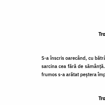
Tro
S-a înscris oarecând, cu bă­t
sarcina cea fără de sămânţă. 
frumos s-a arătat peştera împă
Tro