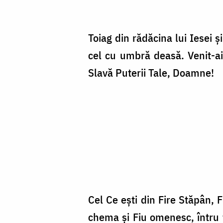
Toiag din rădăcina lui Iesei ş
cel cu umbră deasă. Venit-ai
Slavă Puterii Tale, Doamne!
Cel Ce eşti din Fire Stăpân, F
che­ma şi Fiu omenesc, întru 