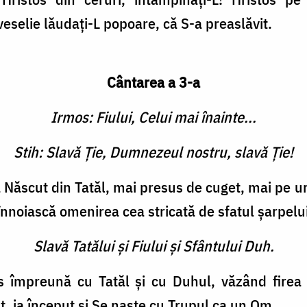
eselie lăudaţi-L popoare, că S-a preaslăvit.
Cântarea a 3-a
Irmos: Fiului, Celui mai înainte...
Stih: Slavă Ţie, Dumnezeul nostru, slavă Ţie!
a Născut din Tatăl, mai presus de cuget, mai pe u
înno­iască omenirea cea stricată de sfatul şarpelui
Slavă Tatălui şi Fiului şi Sfântului Duh.
s împreună cu Tatăl şi cu Duhul, văzând firea o
, ia început şi Se naşte cu Trupul ca un Om.