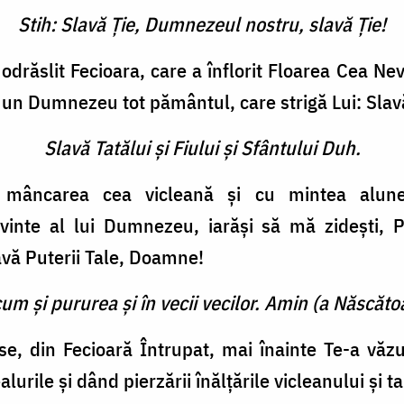
Stih: Slavă Ţie, Dumnezeul nostru, slavă Ţie!
 odrăslit Fecioara, care a înflorit Floarea Cea Ne­v
a un Dumnezeu tot pământul, care strigă Lui: Slav
Slavă Tatălui şi Fiului şi Sfântului Duh.
 mân­carea cea vicleană şi cu mintea alun
vin­te al lui Dumnezeu, iarăşi să mă zideşti, 
avă Puterii Tale, Doamne!
cum şi pururea şi în vecii vecilor. Amin (a Născătoa
se, din Fecioară Întrupat, mai înainte Te-a vă
lurile şi dând pierzării înălţările vicleanului şi 