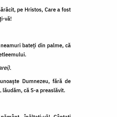
răcit, pe Hristos, Care a fost
i-vă!
i neamuri bateţi din palme, că
etleemului.
rei).
 cunoaşte Dum­nezeu, fără de
L lăudăm, că S-a preaslăvit.
 pământ, înălţaţi-vă! Cântaţi