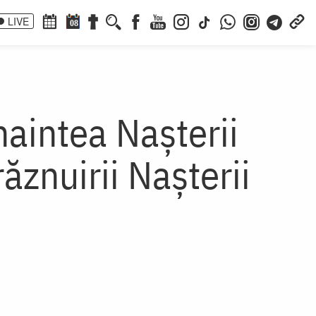
LIVE
08
aintea Naşterii
znuirii Naşterii