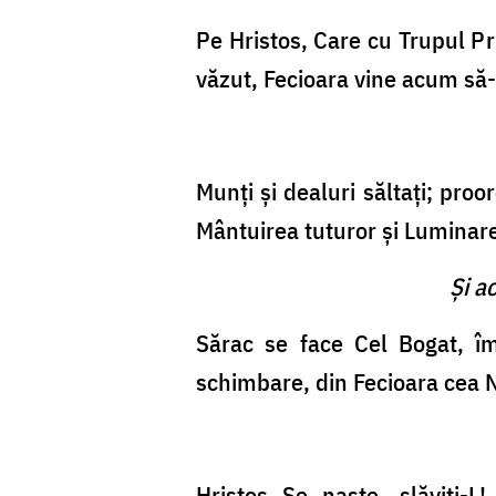
Pe Hristos, Care cu Trupul Pr
văzut, Fecioara vine acum să-
Munţi şi dealuri săltaţi; pro
Mântuirea tuturor şi Luminare
Şi a
Sărac se face Cel Bogat, îm
schimbare, din Fecioara cea Ne
Hristos Se naşte, slăviţi-L!