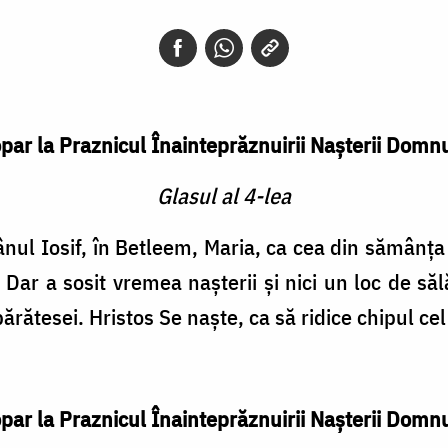
par la Praznicul Înainteprăznuirii Naşterii Domn
Glasul al 4-lea
rânul Iosif, în Betleem, Maria, ca cea din sămânţa
Dar a sosit vremea naşterii şi nici un loc de sălă
­rătesei. Hristos Se naşte, ca să ridice chipul cel
par la Praznicul Înainteprăznuirii Naşterii Domn