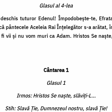
Glasul al 4-lea
deschis tuturor Edenul! Împodobeşte-te, Efrata, 
că pântecele Aceleia Rai Înţelegător s-a ară­tat, 
 vii şi nu vom muri ca Adam. Hristos Se naşte, 
Cântarea 1
Glasul 1
Irmos: Hristos Se naşte, slăviţi-L...
Stih: Slavă Ţie, Dumnezeul nostru, slavă Ţie!