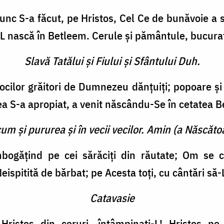
unc S-a făcut, pe Hristos, Cel Ce de bunăvoie a să
L nască în Betleem. Cerule şi pământule, bucuraţ
Slavă Tatălui şi Fiului şi Sfântului Duh.
o­rocilor grăitori de Dumnezeu dănţuiţi; popoare ş
a S-a apropiat, a venit născându-Se în cetatea B
cum şi pururea şi în vecii vecilor. Amin (a Născătoa
­bogăţind pe cei sărăciţi din răutate; Om se
ispitită de bărbat; pe Acesta toţi, cu cântări să-
Catavasie
 Hristos din ceruri, întâmpinaţi-L! Hristos pe