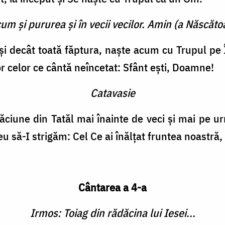
cum şi pururea şi în vecii vecilor. Amin (a Născătoa
şi decât toată făptura, naşte acum cu Trupul pe Î
r celor ce cântă neîncetat: Sfânt eşti, Doamne!
Catavasie
icăciune din Tatăl mai înainte de veci şi mai pe u
 să-I strigăm: Cel Ce ai înălţat fruntea noastră,
Cântarea a 4-a
Irmos: Toiag din rădăcina lui Iesei...