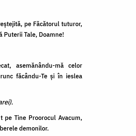
eştejită, pe Făcătorul tuturor,
ă Puterii Tale, Doamne!
ecat, asemănându-mă celor
Prunc făcându-Te şi în ieslea
rei).
zut pe Tine Proorocul Avacum,
taberele demonilor.