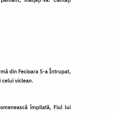
rmă din Fecioara S-a Întrupat,
 celui viclean.
menească împi­lată, Fiul lui