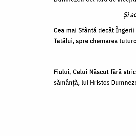
Şi a
Cea mai Sfântă decât Îngerii 
Tatălui, spre chemarea tuturo
Fiului, Celui Născut fără str
sămânţă, lui Hristos Dumnezeu