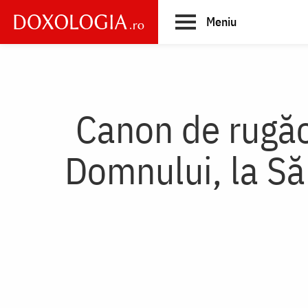
Skip
Meniu
to
main
Main
content
navigation
Canon de rugăc
Domnului, la Să