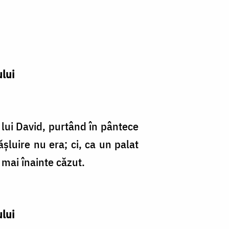
ului
 lui David, purtând în pântece
şluire nu era; ci, ca un palat
 mai înainte căzut.
ului