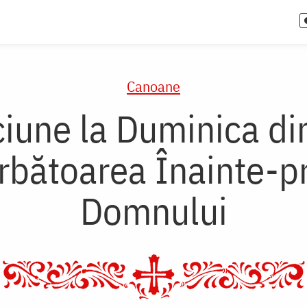
Canoane
iune la Duminica din
rbătoarea Înainte-pră
Domnului