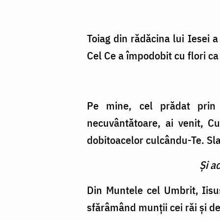
Toiag din rădăcina lui Iesei a
Cel Ce a împodobit cu flori c
Pe mine, cel prădat prin
necuvântătoare, ai venit, Cu
dobitoacelor culcându-Te. Sl
Şi a
Din Muntele cel Umbrit, Iisu
sfărâmând munţii cei răi şi dea