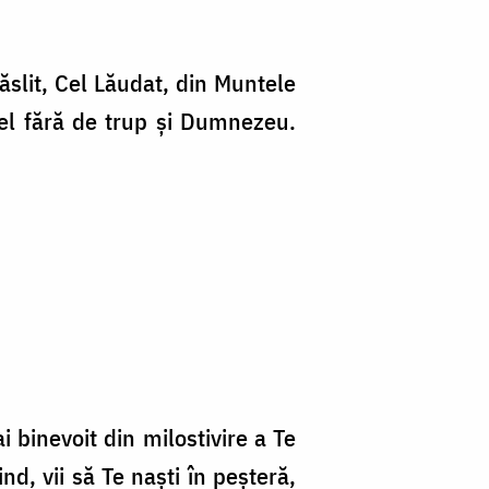
răslit, Cel Lăudat, din Muntele
Cel fără de trup şi Dumnezeu.
 bi­nevoit din milostivire a Te
d, vii să Te naşti în peşteră,