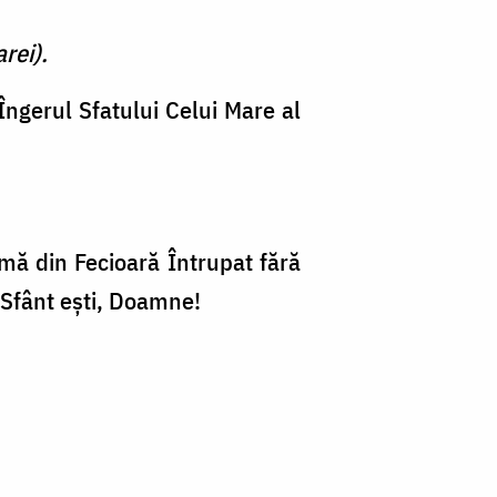
rei).
ngerul Sfa­tului Celui Mare al
rmă din Fecioară Întrupat fără
 Sfânt eşti, Doamne!