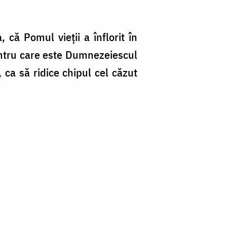
că Pomul vieţii a înflorit în
întru care este Dumnezeies­cul
ca să ridice chipul cel căzut