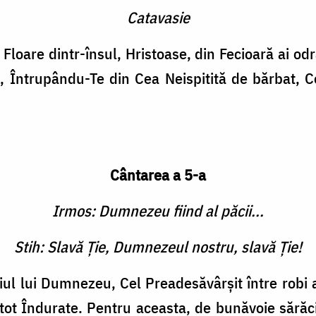
Catavasie
i Floare dintr-însul, Hristoase, din Fecioară ai od
, Întrupându-Te din Cea Neispitită de bărbat, 
Cântarea a 5-a
Irmos: Dumnezeu fiind al păcii...
Stih: Slavă Ţie, Dumnezeul nostru, slavă Ţie!
iul lui Dumnezeu, Cel Preadesăvârşit între robi ai
tot Îndurate. Pentru aceasta, de bu­năvoie sărăcin