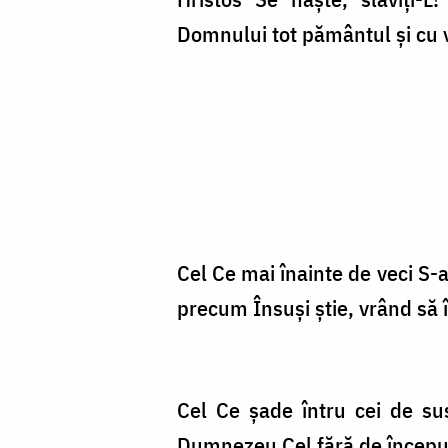
Domnului tot pământul şi cu v
Cel Ce mai înainte de veci S-
pre­cum Însuşi ştie, vrând să 
Cel Ce şade întru cei de su
Dumnezeu Cel fără de început