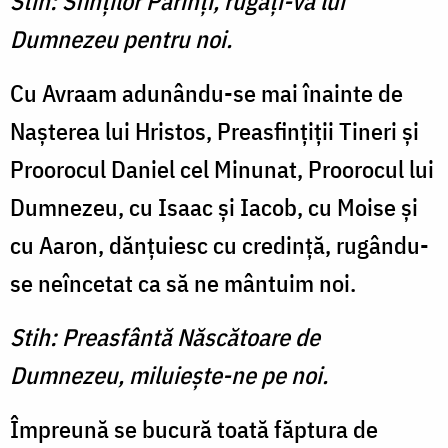
Stih: Sfinţilor Părinţi, rugaţi-vă lui
Dumnezeu pentru noi.
Cu Avraam adunându-se mai înainte de
Naşterea lui Hristos, Preasfinţiţii Tineri şi
Proorocul Daniel cel Minunat, Proorocul lui
Dum­nezeu, cu Isaac şi Iacob, cu Moise şi
cu Aaron, dănţuiesc cu credinţă, rugându-
se neîncetat ca să ne mântuim noi.
Stih: Preasfântă Născătoare de
Dumnezeu, miluieşte-ne pe noi.
Împreună se bucură toată făptura de