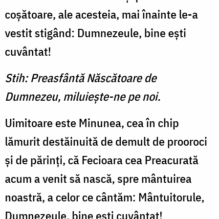
coşătoare, ale acesteia, mai îna­inte le-a
vestit stigând: Dumnezeule, bine eşti
cuvântat!
Stih: Preasfântă Născătoare de
Dumnezeu, miluieşte-ne pe noi.
Uimitoare este Minunea, cea în chip
lămurit destăinuită de demult de prooroci
şi de pă­rinţi, că Fecioara cea Preacurată
acum a venit să nască, spre mântuirea
noastră, a celor ce cântăm: Mântuitorule,
Dum­nezeule, bine eşti cuvântat!