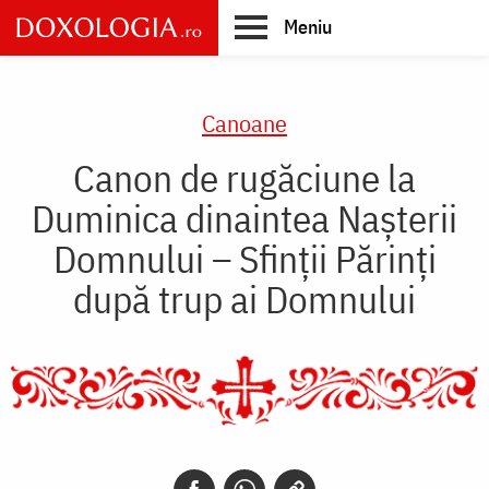
Skip
Meniu
to
main
Main
content
navigation
Canoane
Canon de rugăciune la
Duminica dinaintea Naşterii
Domnului – Sfinţii Părinţi
după trup ai Domnului