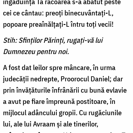
îngăduinţa Ta răcoarea s-a abătut peste
cei ce cântau: preoţi binecuvântaţi-L,
popoare preaînălţaţi-L întru toţi vecii!
Stih: Sfinţilor Părinţi, rugaţi-vă lui
Dumnezeu pentru noi.
A fost dat leilor spre mân­care, în urma
judecăţii nedrep­te, Proorocul Daniel; dar
prin învăţăturile înfrânării cu bună evlavie
a avut pe fiare împreu­nă postitoare, în
mijlocul adân­cului gropii. Cu rugăciunile
lui, ale lui Avraam şi ale tinerilor,