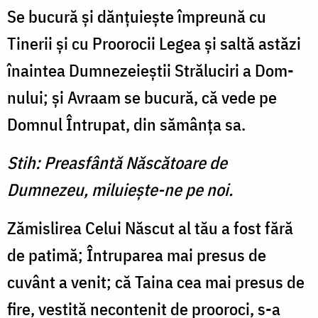
Se bucură şi dănţuieşte împreună cu
Tinerii şi cu Proorocii Legea şi saltă astăzi
înaintea Dumnezeieştii Străluciri a Dom­
nului; şi Avraam se bucură, că vede pe
Domnul Întrupat, din sămânţa sa.
Stih: Preasfântă Născătoare de
Dumnezeu, miluieşte-ne pe noi.
Zămislirea Celui Născut al tău a fost fără
de patimă; Întruparea mai presus de
cuvânt a venit; că Taina cea mai presus de
fire, vestită necontenit de prooroci, s-a