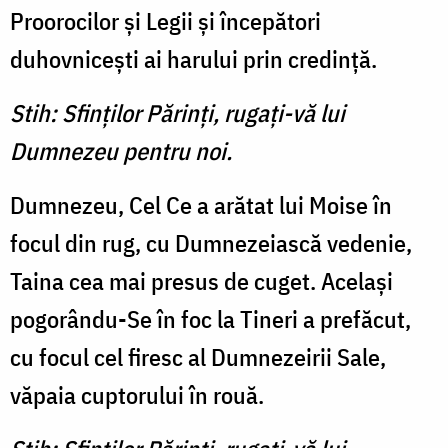
Proorocilor şi Legii şi începători
duhovniceşti ai ha­rului prin credinţă.
Stih: Sfinţilor Părinţi, rugaţi-vă lui
Dumnezeu pentru noi.
Dumnezeu, Cel Ce a arătat lui Moise în
focul din rug, cu Dumnezeiască vedenie,
Taina cea mai presus de cuget. Acelaşi
pogorându-Se în foc la Tineri a prefăcut,
cu focul cel firesc al Dumnezeirii Sale,
văpaia cup­torului în rouă.