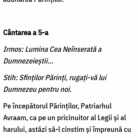
Cântarea a 5-a
Irmos: Lumina Cea Neînserată a
Dumnezeieştii...
Stih: Sfinţilor Părinţi, rugaţi-vă lui
Dumnezeu pentru noi.
Pe începătorul Părinţilor, Patriarhul
Avraam, ca pe un pricinuitor al Legii şi al
ha­rului, astăzi să-l cinstim şi îm­preună cu