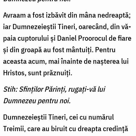
Avraam a fost izbăvit din mâna nedreaptă;
iar Dumneze­ieştii Tineri, oarecând, din vă­
paia cuptorului şi Daniel Proo­rocul de fiare
şi din groapă au fost mântuiţi. Pentru
aceasta acum, mai înainte de naşterea lui
Hristos, sunt prăznuiţi.
Stih: Sfinţilor Părinţi, rugaţi-vă lui
Dumnezeu pentru noi.
Dumnezeieştii Tineri, cei cu numărul
Treimii, care au biruit cu dreapta credinţă