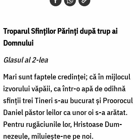
Troparul Sfinţilor Părinţi după trup ai
Domnului
Glasul al 2-lea
Mari sunt faptele credinţei; că în mijlocul
izvorului văpăii, ca într-o apă de odihnă
sfinţii trei Tineri s-au bucurat şi Proo­rocul
Daniel păstor leilor ca unor oi s-a arătat.
Pentru rugăciunile lor, Hristoase Dum­
nezeule, miluieşte-ne pe noi.