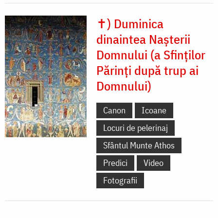
✝) Duminica
dinaintea Nașterii
Domnului (a Sfinților
Părinți după trup ai
Domnului)
Canon
Icoane
Locuri de pelerinaj
Sfântul Munte Athos
Predici
Video
Fotografii