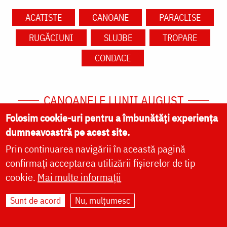
ACATISTE
CANOANE
PARACLISE
RUGĂCIUNI
SLUJBE
TROPARE
CONDACE
CANOANELE LUNII AUGUST
Folosim cookie-uri pentru a îmbunătăți experiența
Canon de rugăciune către Sfinţii 7 fraţi Macabei,
dumneavoastră pe acest site.
mama lor Solomoni şi dascălul lor Eleazar
- 1
August
Prin continuarea navigării în această pagină
confirmați acceptarea utilizării fișierelor de tip
Canon de rugăciune la Praznicul Scoaterii Sfintei
cookie.
Mai multe informații
Cruci
- 1 August
Sunt de acord
Nu, mulțumesc
Canon de rugăciune la Sfântul Mucenic Ștefan
- 2
August