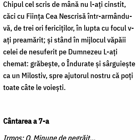
Chipul cel scris de mână nu l-aţi cinstit,
căci cu Fiinţa Cea Nescrisă într-armându-
vă, de trei ori fericiţilor, în lupta cu focul v-
aţi preamărit; şi stând în mijlocul văpăii
celei de nesu­ferit pe Dumnezeu L-aţi
chemat: grăbeşte, o Îndurate şi sârguieşte
ca un Milostiv, spre ajuto­rul nostru că poţi
toate câte le voieşti.
Cântarea a 7-a
Irmos: O, Minune de negrăit...