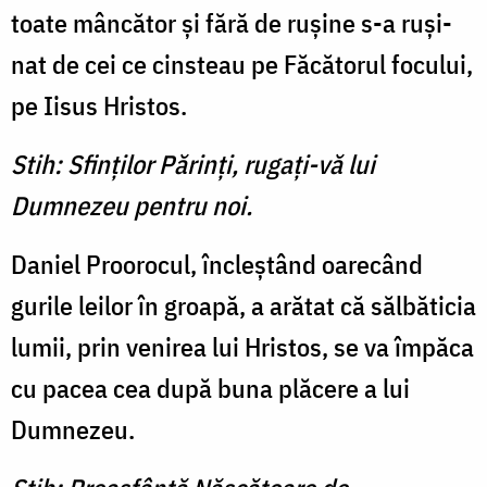
toate mân­cător şi fără de ruşine s-a ruşi­
nat de cei ce cinsteau pe Făcătorul focului,
pe Iisus Hristos.
Stih: Sfinţilor Părinţi, rugaţi-vă lui
Dumnezeu pentru noi.
Daniel Proorocul, încleştând oarecând
gurile leilor în groa­pă, a arătat că sălbăticia
lumii, prin venirea lui Hristos, se va împăca
cu pacea cea după buna plăcere a lui
Dumnezeu.