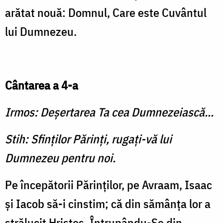
arătat nouă: Domnul, Care este Cuvântul
lui Dumnezeu.
Cântarea a 4-a
Irmos: Deşertarea Ta cea Dum­nezeiască...
Stih: Sfinţilor Părinţi, rugaţi-vă lui
Dumnezeu pentru noi.
Pe începătorii Părinţilor, pe Avraam, Isaac
şi Iacob să-i cinstim; că din sămânţa lor a
strălucit Hristos, Întrupându-Se din