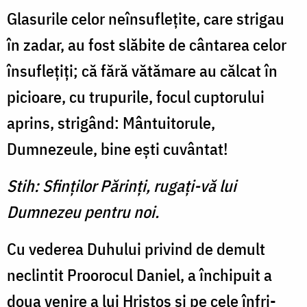
Glasurile celor neînsufleţite, care strigau
în zadar, au fost slăbite de cântarea celor
însu­fleţiţi; că fără vătămare au căl­cat în
picioare, cu trupurile, fo­cul cuptorului
aprins, strigând: Mântuitorule,
Dumnezeule, bine eşti cuvântat!
Stih: Sfinţilor Părinţi, rugaţi-vă lui
Dumnezeu pentru noi.
Cu vederea Duhului privind de demult
neclintit Proorocul Daniel, a închipuit a
doua veni­re a lui Hristos şi pe cele înfri­