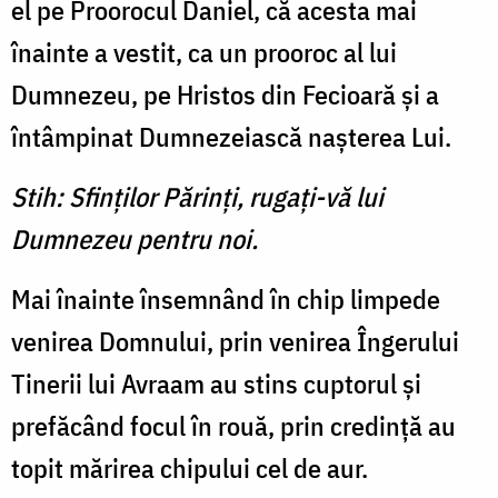
el pe Proorocul Daniel, că acesta mai
înainte a vestit, ca un proo­roc al lui
Dumnezeu, pe Hristos din Fecioară şi a
întâmpinat Dumnezeiască naşterea Lui.
Stih: Sfinţilor Părinţi, rugaţi-vă lui
Dumnezeu pentru noi.
Mai înainte însemnând în chip limpede
venirea Domnu­lui, prin venirea Îngerului
Tine­rii lui Avraam au stins cuptorul şi
prefăcând focul în rouă, prin credinţă au
topit mărirea chipului cel de aur.