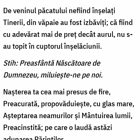
De veninul păcatului nefiind înşelaţi
Tinerii, din văpaie au fost izbăviţi; că fiind
cu adevărat mai de preţ decât aurul, nu s-
au topit în cuptorul înşelăciunii.
Stih: Preasfântă Născătoare de
Dumnezeu, miluieşte-ne pe noi.
Naşterea ta cea mai presus de fire,
Preacurată, propovăduieşte, cu glas mare,
Aştepta­rea neamurilor şi Mântuirea lumii,
Preacinstită; pe care o laudă astăzi
adunarea Părinţilor.