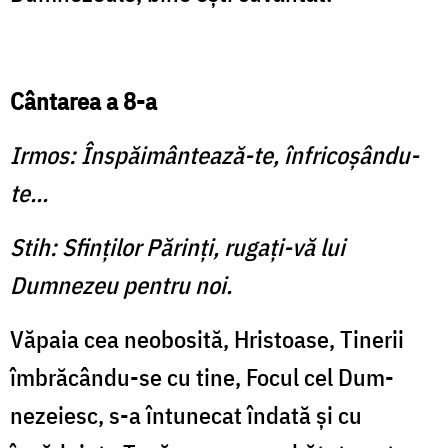
Cântarea a 8-a
Irmos: Înspăimântează-te, înfricoşându-
te...
Stih: Sfinţilor Părinţi, rugaţi-vă lui
Dumnezeu pentru noi.
Văpaia cea neobosită, Hristoase, Tinerii
îmbrăcându-se cu tine, Focul cel Dum­
nezeiesc, s-a întunecat îndată şi cu