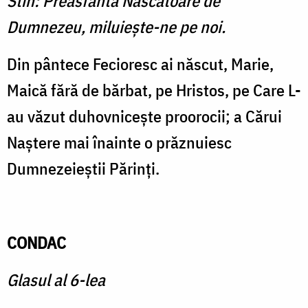
Stih: Preasfântă Născătoare de
Dumnezeu, miluieşte-ne pe noi.
Din pântece Fecioresc ai năs­cut, Marie,
Maică fără de bărbat, pe Hristos, pe Care L-
au văzut duhovniceşte proorocii; a Cărui
Naştere mai înainte o prăznuiesc
Dumnezeieştii Părinţi.
CONDAC
Glasul al 6-lea