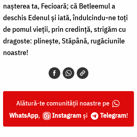
naşterea ta, Fecioară; că Betleemul a
deschis Edenul şi iată, îndulcindu-ne toţi
de po­mul vieţii, prin credinţă, stri­găm cu
dragoste: plineşte, Stă­până, rugăciunile
noastre!
Alătură-te comunității noastre pe
WhatsApp
,
Instagram
și
Telegram
!