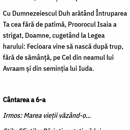
Cu Dumnezeiescul Duh ară­tând Întruparea
Ta cea fără de patimă, Proorocul Isaia a
strigat, Doam­ne, cugetând la Legea
harului: Fecioara vine să nască după trup,
fără de sămânţă, pe Cel din neamul lui
Avraam şi din se­minţia lui Iuda.
Cântarea a 6-a
Irmos: Marea vieţii văzând-o...