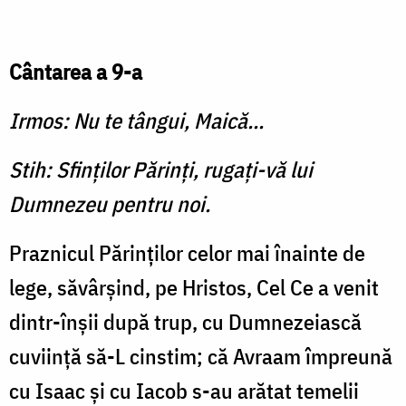
Cântarea a 9-a
Irmos: Nu te tângui, Maică...
Stih: Sfinţilor Părinţi, rugaţi-vă lui
Dumnezeu pentru noi.
Praznicul Părinţilor celor mai înainte de
lege, să­vârşind, pe Hristos, Cel Ce a venit
dintr-înşii după trup, cu Dumnezeiască
cuviinţă să-L cinstim; că Avraam împreună
cu Isaac şi cu Iacob s-au arătat temelii