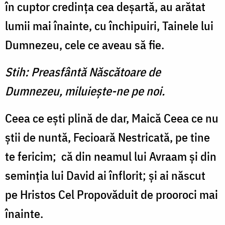
în cuptor credinţa cea deşartă, au arătat
lumii mai înainte, cu închipu­iri, Tainele lui
Dumnezeu, cele ce aveau să fie.
Stih: Preasfântă Născătoare de
Dumnezeu, miluieşte-ne pe noi.
Ceea ce eşti plină de dar, Maică Ceea ce nu
ştii de nuntă, Fecioară Nestricată, pe tine
te fericim; că din neamul lui Avraam şi din
seminţia lui David ai înflorit; şi ai născut
pe Hristos Cel Propovăduit de prooroci mai
înainte.