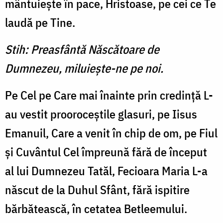
mântuieşte în pace, Hristoase, pe cei ce Te
laudă pe Tine.
Stih: Preasfântă Născătoare de
Dumnezeu, miluieşte-ne pe noi.
Pe Cel pe Care mai înainte prin credinţă L-
au vestit prooroceştile glasuri, pe Iisus
Emanuil, Care a venit în chip de om, pe Fiul
şi Cuvântul Cel împreună fără de început
al lui Dumnezeu Tatăl, Fecioara Maria L-a
născut de la Duhul Sfânt, fără ispitire
bărbătească, în cetatea Betleemului.