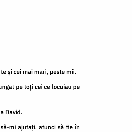
ute şi cei mai mari, peste mii.
ungat pe toţi cei ce locuiau pe
la David.
să-mi ajutaţi, atunci să fie în