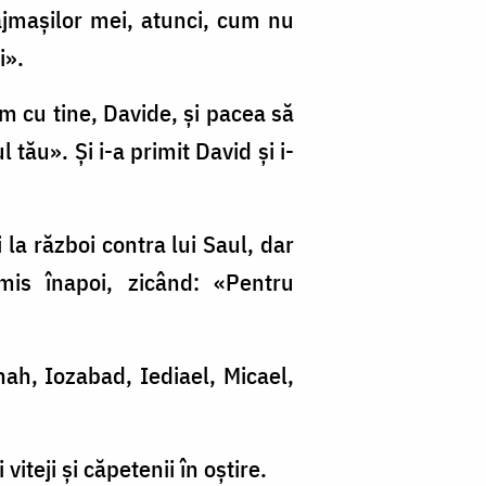
răjmaşilor mei, atunci, cum nu
i».
em cu tine, Davide, şi pacea să
l tău». Şi i-a primit David şi i-
i la război contra lui Saul, dar
imis înapoi, zicând: «Pentru
nah, Iozabad, Iediael, Micael,
viteji şi căpetenii în oştire.