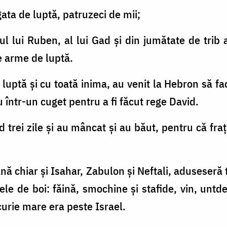
gata de luptă, patruzeci de mii;
ul lui Ruben, al lui Gad şi din jumătate de trib 
e arme de luptă.
de luptă şi cu toată inima, au venit la Hebron să f
rau într-un cuget pentru a fi făcut rege David.
d trei zile şi au mâncat şi au băut, pentru că fraţ
 până chiar şi Isahar, Zabulon şi Neftali, aduseseră
rele de boi: făină, smochine şi stafide, vin, untd
urie mare era peste Israel.