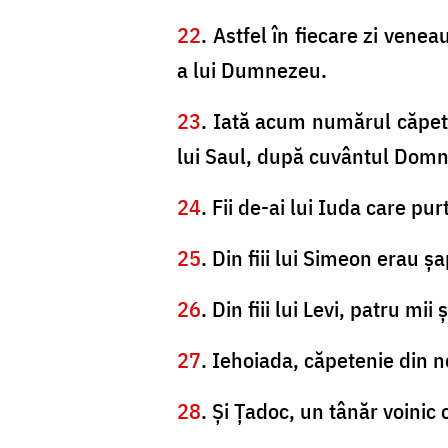
22
. Astfel în fiecare zi venea
a lui Dumnezeu.
23
. Iată acum numărul căpete
lui Saul, după cuvântul Domn
24
. Fii de-ai lui Iuda care pu
25
. Din fiii lui Simeon erau şa
26
. Din fiii lui Levi, patru mii
27
. Iehoiada, căpetenie din ne
28
. Şi Ţadoc, un tânăr voinic