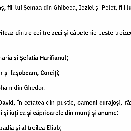
ş, fiii lui Şemaa din Ghibeea, Ieziel şi Pelet, fiii
teaz dintre cei treizeci şi căpetenie peste treize
aria şi Şefatia Harifianul;
er şi Iaşobeam, Coreiţi;
eroham din Ghedor.
David, în cetatea din pustie, oameni curajoşi, răz
ui şi iuţi ca şi căprioarele din munţi şi anume:
adia şi al treilea Eliab;