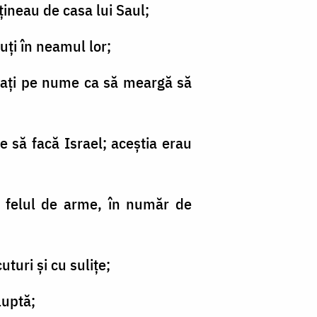
e ţineau de casa lui Saul;
uţi în neamul lor;
emaţi pe nume ca să meargă să
ie să facă Israel; aceştia erau
ot felul de arme, în număr de
uturi şi cu suliţe;
luptă;