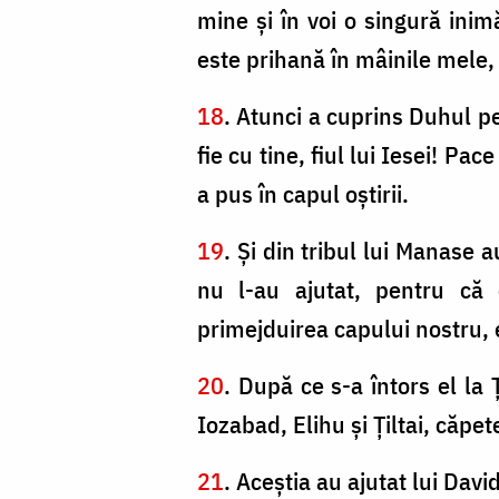
mine şi în voi o singură inim
este prihană în mâinile mele,
18
. Atunci a cuprins Duhul pe
fie cu tine, fiul lui Iesei! Pac
a pus în capul oştirii.
19
. Şi din tribul lui Manase a
nu l-au ajutat, pentru că c
primejduirea capului nostru, 
20
. După ce s-a întors el la 
Iozabad, Elihu şi Ţiltai, căpe
21
. Aceştia au ajutat lui David