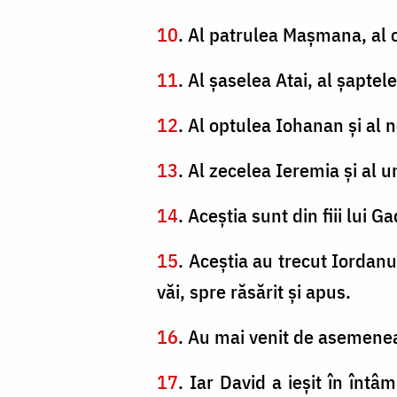
10
. Al patrulea Maşmana, al c
11
. Al şaselea Atai, al şaptele
12
. Al optulea Iohanan şi al 
13
. Al zecelea Ieremia şi al
14
. Aceştia sunt din fiii lui G
15
. Aceştia au trecut Iordanul
văi, spre răsărit şi apus.
16
. Au mai venit de asemenea ş
17
. Iar David a ieşit în întâm