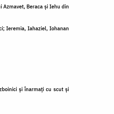
 lui Azmavet, Beraca şi Iehu din
ci; Ieremia, Iahaziel, Iohanan
boinici şi înarmaţi cu scut şi