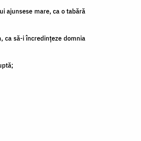
 lui ajunsese mare, ca o tabără
n, ca să-i încredinţeze domnia
uptă;