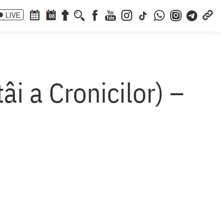
LIVE
08
âi a Cronicilor) –