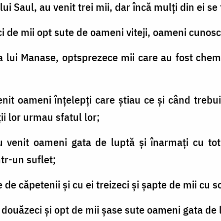
ii lui Saul, au venit trei mii, dar încă mulţi din ei s
eci de mii opt sute de oameni viteji, oameni cunosc
ia lui Manase, optsprezece mii care au fost ch
 venit oameni înţelepţi care ştiau ce şi când trebu
ii lor urmau sfatul lor;
au venit oameni gata de luptă şi înarmaţi cu t
ntr-un suflet;
ie de căpetenii şi cu ei treizeci şi şapte de mii cu sc
it douăzeci şi opt de mii şase sute oameni gata de 