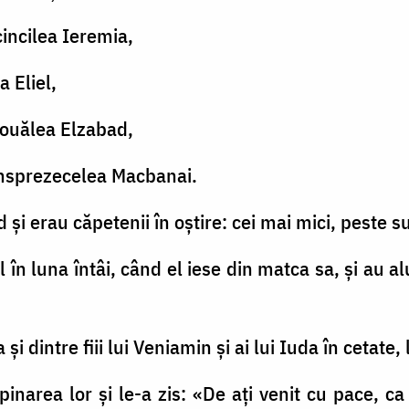
incilea Ieremia,
a Eliel,
nouălea Elzabad,
 unsprezecelea Macbanai.
ad şi erau căpetenii în oştire: cei mai mici, peste s
 în luna întâi, când el iese din matca sa, şi au al
i dintre fiii lui Veniamin şi ai lui Iuda în cetate, 
pinarea lor şi le-a zis: «De aţi venit cu pace, ca 