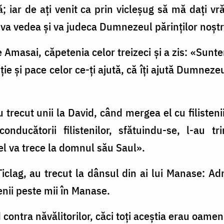
ă; iar de aţi venit ca prin vicleşug să mă daţi v
 va vedea şi va judeca Dumnezeul părinţilor noştr
 Amasai, căpetenia celor treizeci şi a zis: «Sunt
e ţie şi pace celor ce-ţi ajută, că îţi ajută Dumnezeu
u trecut unii la David, când mergea el cu filisteni
onducătorii filistenilor, sfătuindu-se, l-au tr
el va trece la domnul său Saul».
Ţiclag, au trecut la dânsul din ai lui Manase: Ad
tenii peste mii în Manase.
 contra năvălitorilor, căci toţi aceştia erau oameni 