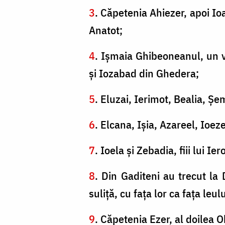
3
. Căpetenia Ahiezer, apoi Ioa
Anatot;
4
. Işmaia Ghibeoneanul, un vi
şi Iozabad din Ghedera;
5
. Eluzai, Ierimot, Bealia, Şem
6
. Elcana, Işia, Azareel, Ioez
7
. Ioela şi Zebadia, fiii lui I
8
. Din Gaditeni au trecut la 
suliţă, cu faţa lor ca faţa leul
9
. Căpetenia Ezer, al doilea Ob