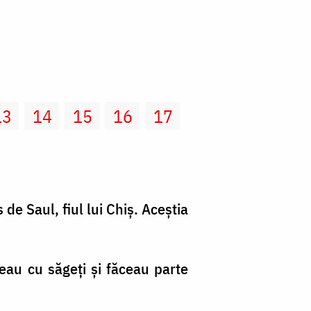
13
14
15
16
17
 de Saul, fiul lui Chiş. Aceştia
geau cu săgeţi şi făceau parte