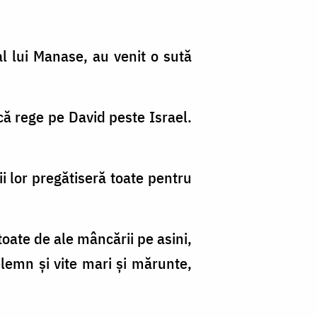
al lui Manase, au venit o sută
acă rege pe David peste Israel.
ii lor pregătiseră toate pentru
 toate de ale mâncării pe asini,
elemn şi vite mari şi mărunte,