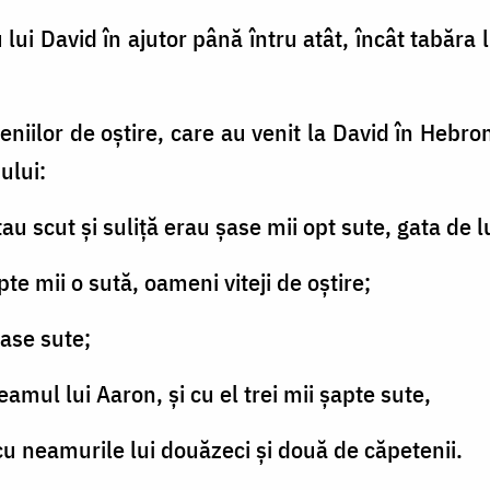
u lui David în ajutor până întru atât, încât tabăra
niilor de oştire, care au venit la David în Hebro
ului:
rtau scut şi suliţă erau şase mii opt sute, gata de l
pte mii o sută, oameni viteji de oştire;
 şase sute;
amul lui Aaron, şi cu el trei mii şapte sute,
 cu neamurile lui douăzeci şi două de căpetenii.