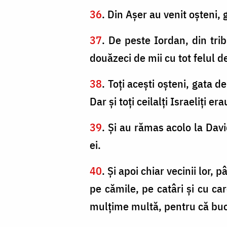
36
. Din Aşer au venit oşteni, 
37
. De peste Iordan, din trib
douăzeci de mii cu tot felul d
38
. Toţi aceşti oşteni, gata 
Dar şi toţi ceilalţi Israeliţi e
39
. Şi au rămas acolo la Davi
ei.
40
. Şi apoi chiar vecinii lor,
pe cămile, pe catâri şi cu ca
mulţime multă, pentru că buc