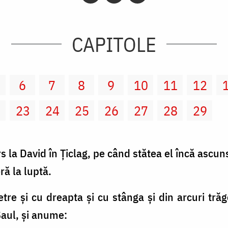
CAPITOLE
6
7
8
9
10
11
12
2
23
24
25
26
27
28
29
s la David în Ţiclag, pe când stătea el încă ascuns
ră la luptă.
etre şi cu dreapta şi cu stânga şi din arcuri tră
 Saul, şi anume: