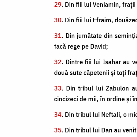
29
. Din fiii lui Veniamin, fraţ
30
. Din fiii lui Efraim, douăz
31
. Din jumătate din seminţ
facă rege pe David;
32
. Dintre fiii lui Isahar au
două sute căpetenii şi toţi fraţ
33
. Din tribul lui Zabulon 
cincizeci de mii, în ordine şi î
34
. Din tribul lui Neftali, o m
35
. Din tribul lui Dan au ven