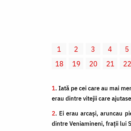
1
2
3
4
5
18
19
20
21
2
1
. Iată pe cei care au mai mer
erau dintre vitejii care ajutase
2
. Ei erau arcaşi, aruncau pi
dintre Veniamineni, fraţii lui