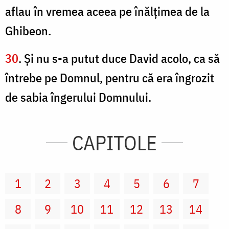
aflau în vremea aceea pe înălţimea de la
Ghibeon.
30
. Şi nu s-a putut duce David acolo, ca să
întrebe pe Domnul, pentru că era îngrozit
de sabia îngerului Domnului.
CAPITOLE
1
2
3
4
5
6
7
8
9
10
11
12
13
14