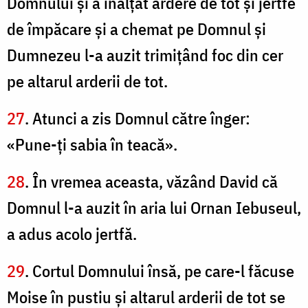
Domnului şi a înălţat ardere de tot şi jertfe
de împăcare şi a chemat pe Domnul şi
Dumnezeu l-a auzit trimiţând foc din cer
pe altarul arderii de tot.
27
. Atunci a zis Domnul către înger:
«Pune-ţi sabia în teacă».
28
. În vremea aceasta, văzând David că
Domnul l-a auzit în aria lui Ornan Iebuseul,
a adus acolo jertfă.
29
. Cortul Domnului însă, pe care-l făcuse
Moise în pustiu şi altarul arderii de tot se