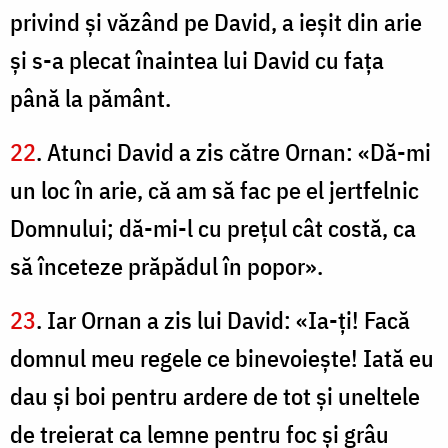
privind şi văzând pe David, a ieşit din arie
şi s-a plecat înaintea lui David cu faţa
până la pământ.
22
. Atunci David a zis către Ornan: «Dă-mi
un loc în arie, că am să fac pe el jertfelnic
Domnului; dă-mi-l cu preţul cât costă, ca
să înceteze prăpădul în popor».
23
. Iar Ornan a zis lui David: «Ia-ţi! Facă
domnul meu regele ce binevoieşte! Iată eu
dau şi boi pentru ardere de tot şi uneltele
de treierat ca lemne pentru foc şi grâu