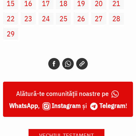
15
16
17
18
19
20
21
22
23
24
25
26
27
28
29
Alătură-te comunității noastre pe
WhatsApp
,
Instagram
și
Telegram
!
VECHIUL TESTAMENT