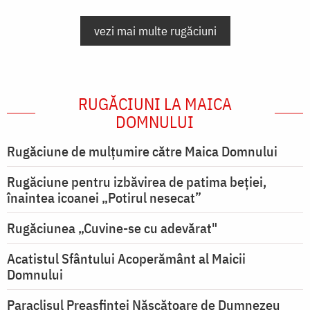
vezi mai multe rugăciuni
RUGĂCIUNI LA MAICA
DOMNULUI
Rugăciune de mulţumire către Maica Domnului
Rugăciune pentru izbăvirea de patima beției,
înaintea icoanei „Potirul nesecat”
Rugăciunea „Cuvine-se cu adevărat"
Acatistul Sfântului Acoperământ al Maicii
Domnului
Paraclisul Preasfintei Născătoare de Dumnezeu