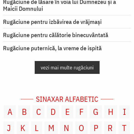
Rugăciune de lăsare în voia lui Dumnezeu şi a
Maicii Domnului
Rugăciune pentru izbăvirea de vrăjmași
Rugăciune pentru călătorie binecuvântată
Rugăciune puternică, la vreme de ispită
vezi mai multe rugăciuni
SINAXAR ALFABETIC
A
B
C
D
E
F
G
H
I
J
K
L
M
N
O
P
R
T