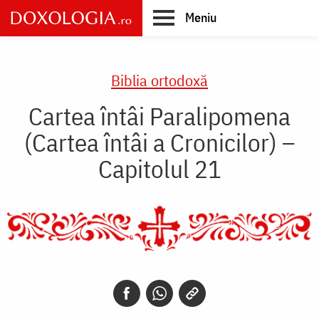
Skip
Meniu
to
main
Main
content
navigation
Biblia ortodoxă
Cartea întâi Paralipomena
(Cartea întâi a Cronicilor) –
Capitolul 21