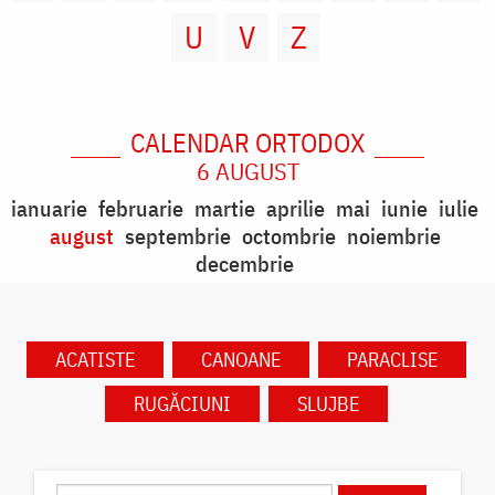
U
V
Z
CALENDAR ORTODOX
6 AUGUST
ianuarie
februarie
martie
aprilie
mai
iunie
iulie
august
septembrie
octombrie
noiembrie
decembrie
ACATISTE
CANOANE
PARACLISE
RUGĂCIUNI
SLUJBE