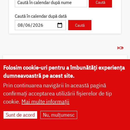
Caută în calendar după dată
(✝) Schimbarea la Față a
Folosim cookie-uri pentru a îmbunătăți experiența
Domnului
dumneavoastră pe acest site.
Dorind să se îndulcească neîncetat de acea slavă a
Prin continuarea navigării în această pagină
lui Hristos și de vederea sfinților proroci, Petru a
luat îndrăzneală și a zis: Doamne, bine este nouă
confirmați acceptarea utilizării fișierelor de tip
să...
cookie.
Mai multe informații
Acatist
Canon
Viață
Minuni
Icoane
Sunt de acord
Nu, mulțumesc
Sfinte moaște
Locuri de pelerinaj