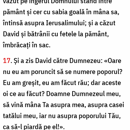
văzut pe îngerul Domnului stând între
pământ şi cer cu sabia goală în mâna sa,
întinsă asupra Ierusalimului; şi a căzut
David şi bătrânii cu fetele la pământ,
îmbrăcaţi în sac.
17
. Şi a zis David către Dumnezeu: «Oare
nu eu am poruncit să se numere poporul?
Eu am greşit, eu am făcut rău; dar aceste
oi ce au făcut? Doamne Dumnezeul meu,
să vină mâna Ta asupra mea, asupra casei
tatălui meu, iar nu asupra poporului Tău,
ca să-l piardă pe el!».