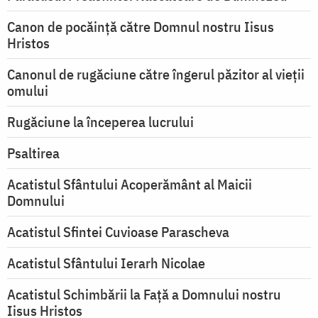
Canon de pocăință către Domnul nostru Iisus
Hristos
Canonul de rugăciune către îngerul păzitor al vieții
omului
Rugăciune la începerea lucrului
Psaltirea
Acatistul Sfântului Acoperământ al Maicii
Domnului
Acatistul Sfintei Cuvioase Parascheva
Acatistul Sfântului Ierarh Nicolae
Acatistul Schimbării la Faţă a Domnului nostru
Iisus Hristos