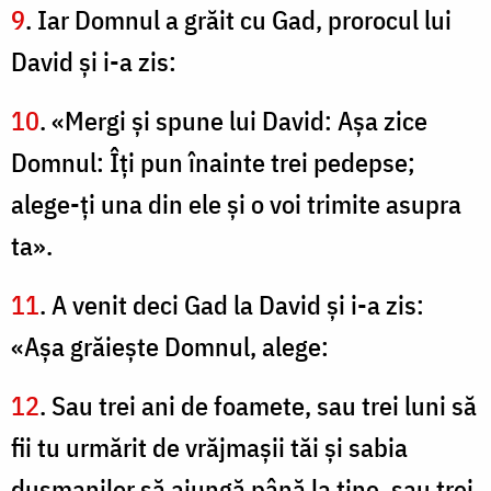
9
. Iar Domnul a grăit cu Gad, prorocul lui
David şi i-a zis:
10
. «Mergi şi spune lui David: Aşa zice
Domnul: Îţi pun înainte trei pedepse;
alege-ţi una din ele şi o voi trimite asupra
ta».
11
. A venit deci Gad la David şi i-a zis:
«Aşa grăieşte Domnul, alege:
12
. Sau trei ani de foamete, sau trei luni să
fii tu urmărit de vrăjmaşii tăi şi sabia
duşmanilor să ajungă până la tine, sau trei