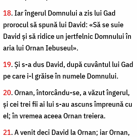
18
. Iar îngerul Domnului a zis lui Gad
prorocul să spună lui David: «Să se suie
David şi să ridice un jertfelnic Domnului în
aria lui Ornan Iebuseul».
19
. Şi s-a dus David, după cuvântul lui Gad
pe care i-l grăise în numele Domnului.
20
. Ornan, întorcându-se, a văzut îngerul,
şi cei trei fii ai lui s-au ascuns împreună cu
el; în vremea aceea Ornan treiera.
21
. A venit deci David la Ornan; iar Ornan,