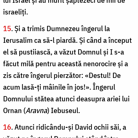
lui Israel şi au murit şaptezeci de mii de
israeliţi.
15
. Şi a trimis Dumnezeu îngerul la
Ierusalim ca să-l piardă. Şi când a început
el să pustiiască, a văzut Domnul şi I s-a
făcut milă pentru această nenorocire şi a
zis către îngerul pierzător: «Destul! De
acum lasă-ţi mâinile în jos!». Îngerul
Domnului stătea atunci deasupra ariei lui
Ornan (
Aravna
) Iebuseul.
16
. Atunci ridicându-şi David ochii săi, a