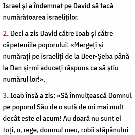
Israel şi a îndemnat pe David să facă
numărătoarea israeliţilor.
2
. Deci a zis David către Ioab şi către
căpeteniile poporului: «Mergeţi şi
număraţi pe israeliţi de la Beer-Şeba până
la Dan şi-mi aduceţi răspuns ca să ştiu
numărul lor!».
3
. Ioab însă a zis: «Să înmulţească Domnul
pe poporul Său de o sută de ori mai mult
decât este el acum! Au doară nu sunt ei
toţi, o, rege, domnul meu, robii stăpânului