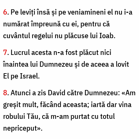
6
. Pe leviţi însă şi pe veniamineni el nu i-a
numărat împreună cu ei, pentru că
cuvântul regelui nu plăcuse lui Ioab.
7
. Lucrul acesta n-a fost plăcut nici
înaintea lui Dumnezeu şi de aceea a lovit
El pe Israel.
8
. Atunci a zis David către Dumnezeu: «Am
greşit mult, făcând aceasta; iartă dar vina
robului Tău, că m-am purtat cu totul
nepriceput».