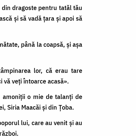
d din dragoste pentru tatăl tău
ască şi să vadă ţara şi apoi să
jumătate, până la coapsă, şi aşa
tâmpinarea lor, că erau tare
ci vă veţi întoarce acasă».
 amoniţii o mie de talanţi de
ei, Siria Maacăi şi din Ţoba.
poporul lui, care au venit şi au
 război.