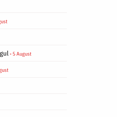
gust
gul
- 5 August
gust