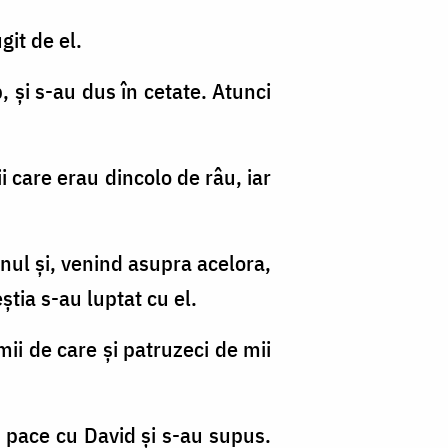
git de el.
b, şi s-au dus în cetate. Atunci
nii care erau dincolo de râu, iar
danul şi, venind asupra acelora,
eştia s-au luptat cu el.
 mii de care şi patruzeci de mii
at pace cu David şi s-au supus.