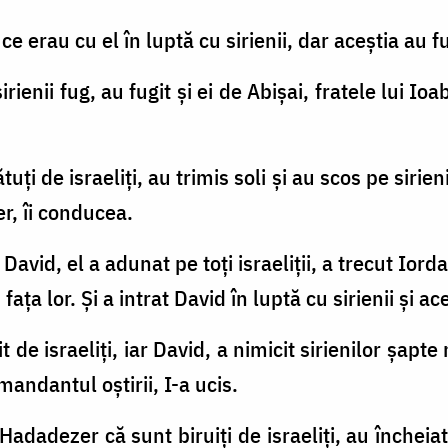
 ce erau cu el în luptă cu sirienii, dar aceştia au fu
rienii fug, au fugit şi ei de Abişai, fratele lui Ioa
tuţi de israeliţi, au trimis soli şi au scos pe sirie
r, îi conducea.
David, el a adunat pe toţi israeliţii, a trecut Ior
 faţa lor. Şi a intrat David în luptă cu sirienii şi ac
t de israeliţi, iar David, a nimicit sirienilor şapte
mandantul oştirii, I-a ucis.
 Hadadezer că sunt biruiţi de israeliţi, au închei