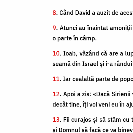
8
. Când David a auzit de acest
9
. Atunci au înaintat amoniţii 
o parte în câmp.
10
. Ioab, văzând că are a lup
seamă din Israel şi i-a rânduit
11
. Iar cealaltă parte de popo
12
. Apoi a zis: «Dacă Sirienii 
decât tine, îţi voi veni eu în aj
13
. Fii curajos şi să stăm c
şi Domnul să facă ce va binev