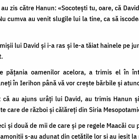
r au zis către Hanun: «Socoteşti tu, oare, că Davi
Nu cumva au venit slugile lui la tine, ca să iscode
mişii lui David şi i-a ras şi le-a tăiat hainele pe 
t.
 păţania oamenilor acelora, a trimis el în în
mâneţi în Ierihon până vă vor creşte bărbile şi atun
 că au ajuns urâţi lui David, au trimis Hanun şi
işte care de război şi călăreţi din Siria Mesopotami
izeci şi două de mii de care şi pe regele Maacăi cu 
moniţii s-au adunat din cetăţile lor şi au ieşit la