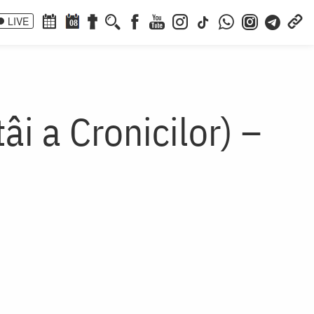
LIVE
08
âi a Cronicilor) –