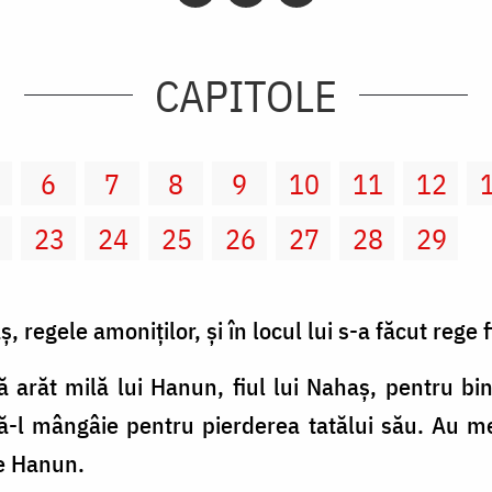
CAPITOLE
6
7
8
9
10
11
12
2
23
24
25
26
27
28
29
 regele amoniţilor, şi în locul lui s-a făcut rege f
ă arăt milă lui Hanun, fiul lui Nahaş, pentru bi
să-l mângâie pentru pierderea tatălui său. Au mer
pe Hanun.