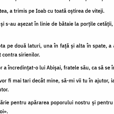
ea, a trimis pe Ioab cu toată oştirea de viteji.
şi s-au aşezat în linie de bătaie la porţile cetăţii,
ta pe două laturi, una în faţă şi alta în spate, a 
 contra sirienilor.
r a încredinţat-o lui Abişai, fratele său, ca să se
vor fi mai tari decât mine, să-mi vii tu în ajutor, i
utor.
u tărie pentru apărarea poporului nostru şi pentr
oi».