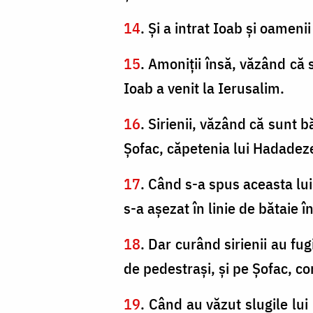
14
. Și a intrat Ioab și oamenii
15
. Amoniţii însă, văzând că si
Ioab a venit la Ierusalim.
16
. Sirienii, văzând că sunt bă
Şofac, căpetenia lui Hadadeze
17
. Când s-a spus aceasta lui 
s-a aşezat în linie de bătaie în
18
. Dar curând sirienii au fugi
de pedestraşi, şi pe Şofac, co
19
. Când au văzut slugile lui