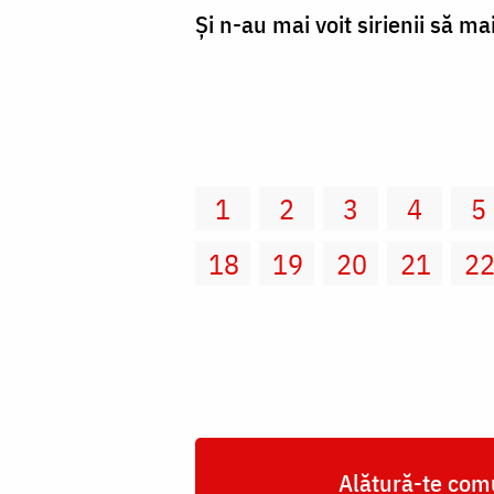
Şi n-au mai voit sirienii să ma
1
2
3
4
5
18
19
20
21
2
Alătură-te comu