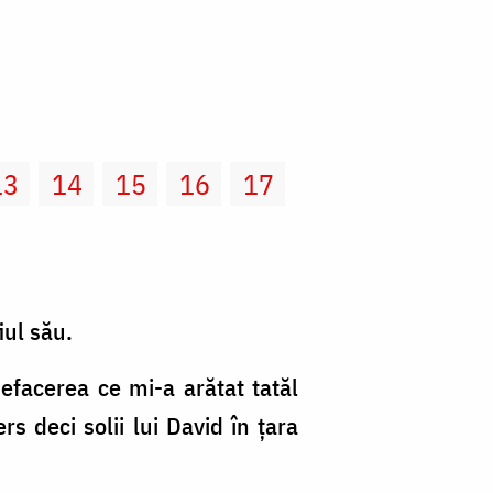
13
14
15
16
17
iul său.
nefacerea ce mi-a arătat tatăl
s deci solii lui David în ţara