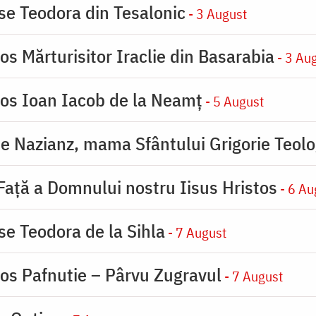
ase Teodora din Tesalonic
- 3 August
os Mărturisitor Iraclie din Basarabia
- 3 Au
ios Ioan Iacob de la Neamț
- 5 August
de Nazianz, mama Sfântului Grigorie Teolo
 Faţă a Domnului nostru Iisus Hristos
- 6 Au
se Teodora de la Sihla
- 7 August
ios Pafnutie – Pârvu Zugravul
- 7 August