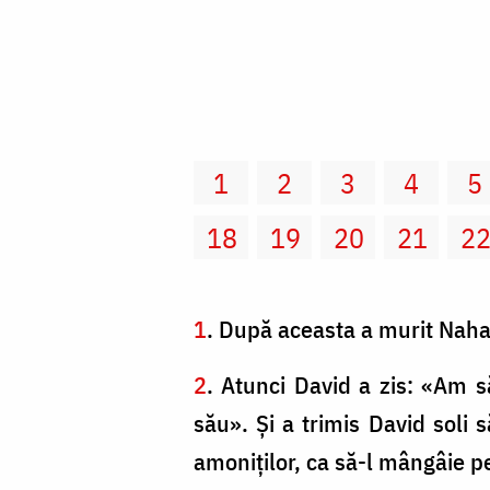
1
2
3
4
5
18
19
20
21
2
1
. După aceasta a murit Nahaş,
2
. Atunci David a zis: «Am s
său». Şi a trimis David soli 
amoniţilor, ca să-l mângâie 