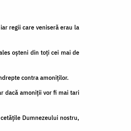
 iar regii care veniseră erau la
ales oşteni din toţi cei mai de
 îndrepte contra amoniţilor.
ar dacă amoniţii vor fi mai tari
u cetăţile Dumnezeului nostru,