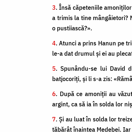
3
. Însă căpeteniile amoniţilo
a trimis la tine mângâietori? 
o pustiiască?».
4
. Atunci a prins Hanun pe tri
le-a dat drumul şi ei au pleca
5
. Spunându-se lui David de
batjocoriţi, şi li s-a zis: «Ră
6
. După ce amoniţii au văzut
argint, ca să ia în solda lor n
7
. Şi au luat în solda lor tre
tăbărât înaintea Medebei. Iar a