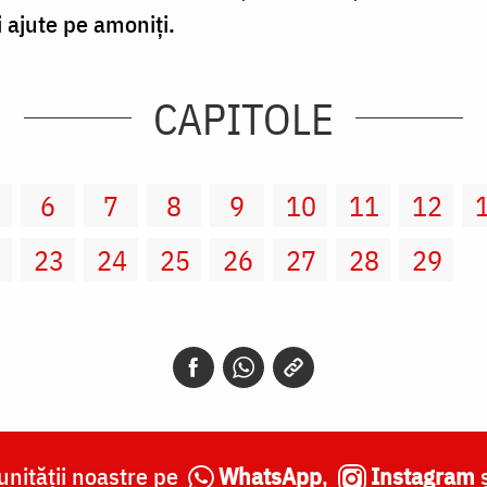
i ajute pe amoniţi.
CAPITOLE
6
7
8
9
10
11
12
2
23
24
25
26
27
28
29
nității noastre pe
WhatsApp
,
Instagram