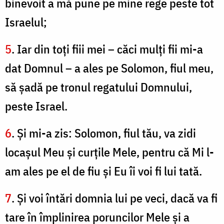
binevoit a mă pune pe mine rege peste tot
Israelul;
5
. Iar din toţi fiii mei – căci mulţi fii mi-a
dat Domnul – a ales pe Solomon, fiul meu,
să şadă pe tronul regatului Domnului,
peste Israel.
6
. Şi mi-a zis: Solomon, fiul tău, va zidi
locaşul Meu şi curţile Mele, pentru că Mi l-
am ales pe el de fiu şi Eu îi voi fi lui tată.
7
. Şi voi întări domnia lui pe veci, dacă va fi
tare în împlinirea poruncilor Mele şi a