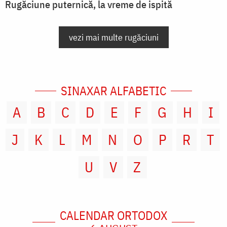
Rugăciune puternică, la vreme de ispită
vezi mai multe rugăciuni
SINAXAR ALFABETIC
A
B
C
D
E
F
G
H
I
J
K
L
M
N
O
P
R
T
U
V
Z
CALENDAR ORTODOX