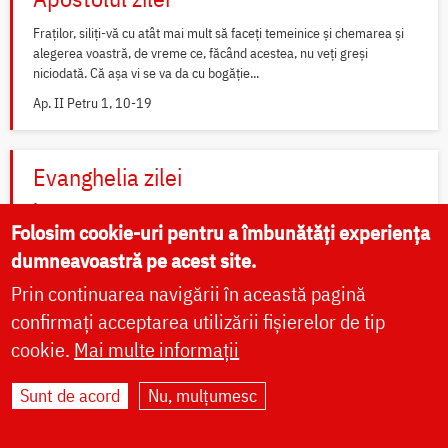
Fraților, siliți-vă cu atât mai mult să faceți temeinice și chemarea și
alegerea voastră, de vreme ce, făcând acestea, nu veți greși
niciodată. Că așa vi se va da cu bogăție...
Ap. II Petru 1, 10-19
Evanghelia zilei
În vremea aceea a luat Iisus cu Sine pe Petru și pe Iacov și pe Ioan,
Folosim cookie-uri pentru a îmbunătăți experiența
fratele lui, și i-a dus într-un munte înalt, de o parte. Și S-a schimbat la
față înaintea lor...
dumneavoastră pe acest site.
Ev. Matei 17, 1-9
Prin continuarea navigării în această pagină
confirmați acceptarea utilizării fișierelor de tip
cookie.
Mai multe informații
Widget Calendar Doxologia
Sunt de acord
Nu, mulțumesc
Widget Rugăciuni Doxologia