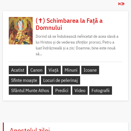
(✝) Schimbarea la Față a
Domnului
Dorind să se îndulcească neîncetat de acea slavă a
lui Hristos și de vederea sfinților proroci, Petru a
luat îndrăzneală și a zis: Doamne, bine este nouă
să...
Acatist
Canon
Viață
Minuni
Icoane
Sfinte moaște
Locuri de pelerinaj
Sfântul Munte Athos
Predici
Video
Fotografii
Apostolul zilei