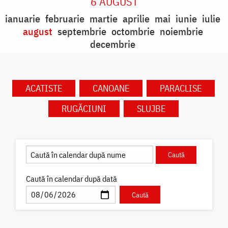
6 AUGUST
ianuarie
februarie
martie
aprilie
mai
iunie
iulie
august
septembrie
octombrie
noiembrie
decembrie
ACATISTE
CANOANE
PARACLISE
RUGĂCIUNI
SLUJBE
Caută în calendar după dată