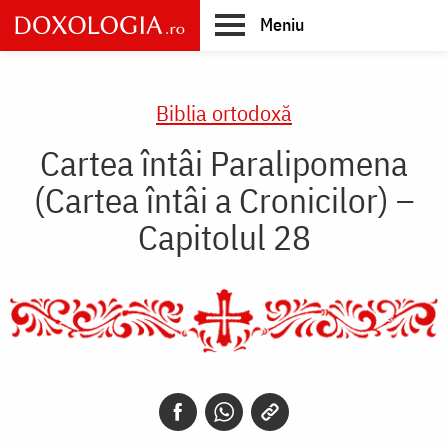
Skip
Meniu
to
main
Main
content
navigation
Biblia ortodoxă
Cartea întâi Paralipomena
(Cartea întâi a Cronicilor) –
Capitolul 28