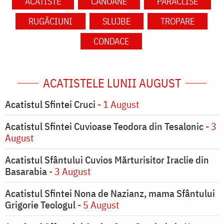
ACATISTE
CANOANE
PARACLISE
RUGĂCIUNI
SLUJBE
TROPARE
CONDACE
ACATISTELE LUNII AUGUST
Acatistul Sfintei Cruci
- 1 August
Acatistul Sfintei Cuvioase Teodora din Tesalonic
- 3
August
Acatistul Sfântului Cuvios Mărturisitor Iraclie din
Basarabia
- 3 August
Acatistul Sfintei Nona de Nazianz, mama Sfântului
Grigorie Teologul
- 5 August