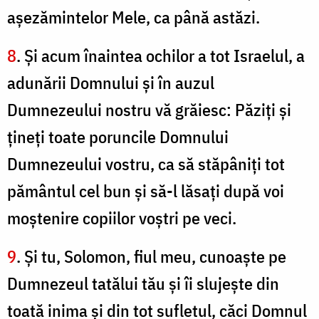
aşezămintelor Mele, ca până astăzi.
8
. Şi acum înaintea ochilor a tot Israelul, a
adunării Domnului şi în auzul
Dumnezeului nostru vă grăiesc: Păziţi şi
ţineţi toate poruncile Domnului
Dumnezeului vostru, ca să stăpâniţi tot
pământul cel bun şi să-l lăsaţi după voi
moştenire copiilor voştri pe veci.
9
. Şi tu, Solomon, fiul meu, cunoaşte pe
Dumnezeul tatălui tău şi îi slujeşte din
toată inima şi din tot sufletul, căci Domnul