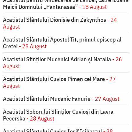
Maicii Domnului „Pantanassa”
- 18 August
Acatistul Sfântului Dionisie din Zakynthos
- 24
August
Acatistul Sfântului Apostol Tit, primul episcop al
Cretei
- 25 August
Acatistul Sfinților Mucenici Adrian și Natalia
- 26
August
Acatistul Sfântului Cuvios Pimen cel Mare
- 27
August
Acatistul Sfântului Mucenic Fanurie
- 27 August
Acatistul Soborului Sfinților Cuvioși din Lavra
Pecerska
- 28 August
Acatistul Sfântului Cuvios Iosif Isihastul
- 28