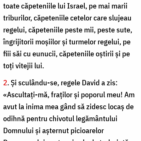
toate căpeteniile lui Israel, pe mai marii
triburilor, căpeteniile cetelor care slujeau
regelui, căpeteniile peste mii, peste sute,
îngrijitorii moşiilor şi turmelor regelui, pe
fiii săi cu eunucii, căpeteniile oştirii şi pe
toţi vitejii lui.
2
. Şi sculându-se, regele David a zis:
«Ascultaţi-mă, fraţilor şi poporul meu! Am
avut la inima mea gând să zidesc locaş de
odihnă pentru chivotul legământului
Domnului şi aşternut picioarelor