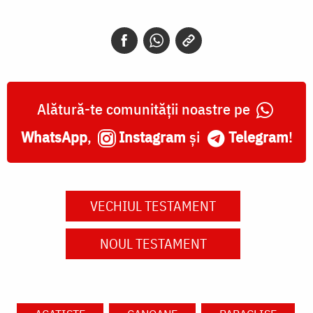
Alătură-te comunității noastre pe
WhatsApp
,
Instagram
și
Telegram
!
VECHIUL TESTAMENT
NOUL TESTAMENT