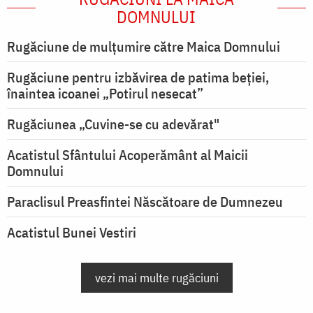
DOMNULUI
Rugăciune de mulţumire către Maica Domnului
Rugăciune pentru izbăvirea de patima beției,
înaintea icoanei „Potirul nesecat”
Rugăciunea „Cuvine-se cu adevărat"
Acatistul Sfântului Acoperământ al Maicii
Domnului
Paraclisul Preasfintei Născătoare de Dumnezeu
Acatistul Bunei Vestiri
vezi mai multe rugăciuni