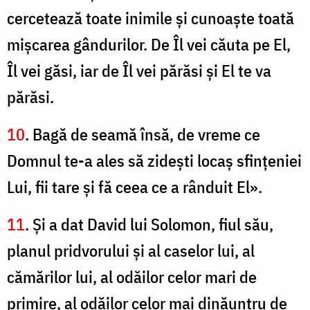
cercetează toate inimile şi cunoaşte toată
mişcarea gândurilor. De Îl vei căuta pe El,
Îl vei găsi, iar de Îl vei părăsi şi El te va
părăsi.
10
. Bagă de seamă însă, de vreme ce
Domnul te-a ales să zideşti locaş sfinţeniei
Lui, fii tare şi fă ceea ce a rânduit El».
11
. Şi a dat David lui Solomon, fiul său,
planul pridvorului şi al caselor lui, al
cămărilor lui, al odăilor celor mari de
primire, al odăilor celor mai dinăuntru de