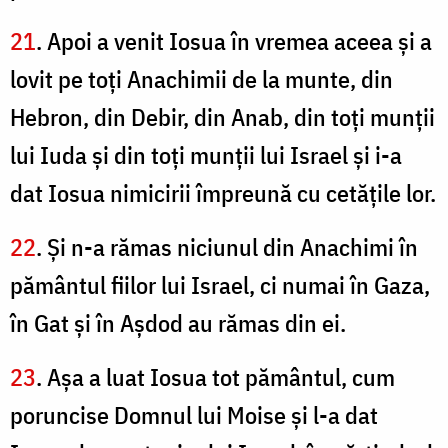
21
. Apoi a venit Iosua în vremea aceea şi a
lovit pe toţi Anachimii de la munte, din
Hebron, din Debir, din Anab, din toţi munţii
lui Iuda şi din toţi munţii lui Israel şi i-a
dat Iosua nimicirii împreună cu cetăţile lor.
22
. Şi n-a rămas niciunul din Anachimi în
pământul fiilor lui Israel, ci numai în Gaza,
în Gat şi în Aşdod au rămas din ei.
23
. Aşa a luat Iosua tot pământul, cum
poruncise Domnul lui Moise şi l-a dat