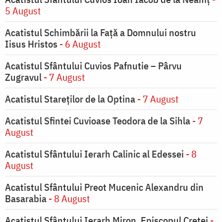
5 August
Acatistul Schimbării la Faţă a Domnului nostru
Iisus Hristos
- 6 August
Acatistul Sfântului Cuvios Pafnutie – Pârvu
Zugravul
- 7 August
Acatistul Stareţilor de la Optina
- 7 August
Acatistul Sfintei Cuvioase Teodora de la Sihla
- 7
August
Acatistul Sfântului Ierarh Calinic al Edessei
- 8
August
Acatistul Sfântului Preot Mucenic Alexandru din
Basarabia
- 8 August
Acatistul Sfântului Ierarh Miron, Episcopul Cretei
-