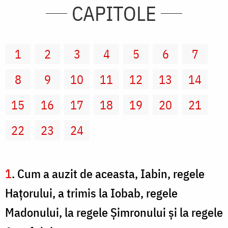
CAPITOLE
1
2
3
4
5
6
7
8
9
10
11
12
13
14
15
16
17
18
19
20
21
22
23
24
1
. Cum a auzit de aceasta, Iabin, regele
Haţorului, a trimis la Iobab, regele
Madonului, la regele Şimronului şi la regele