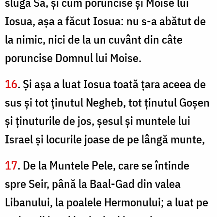
sluga Sa, şi cum poruncise şi Moise lui
Iosua, aşa a făcut Iosua: nu s-a abătut de
la nimic, nici de la un cuvânt din câte
poruncise Domnul lui Moise.
16
. Şi aşa a luat Iosua toată ţara aceea de
sus şi tot ţinutul Negheb, tot ţinutul Goşen
şi ţinuturile de jos, şesul şi muntele lui
Israel şi locurile joase de pe lângă munte,
17
. De la Muntele Pele, care se întinde
spre Seir, până la Baal-Gad din valea
Libanului, la poalele Hermonului; a luat pe