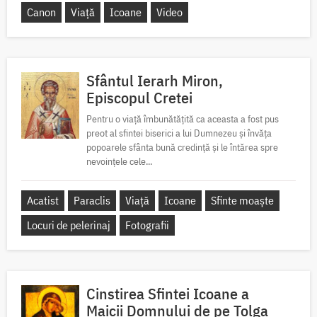
Canon
Viață
Icoane
Video
Sfântul Ierarh Miron,
Episcopul Cretei
Pentru o viață îmbunătățită ca aceasta a fost pus
preot al sfintei biserici a lui Dumnezeu și învăța
popoarele sfânta bună credință și le întărea spre
nevoințele cele...
Acatist
Paraclis
Viață
Icoane
Sfinte moaște
Locuri de pelerinaj
Fotografii
Cinstirea Sfintei Icoane a
Maicii Domnului de pe Tolga