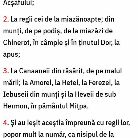
Acşafului;
2
. La regii cei de la miazănoapte; din
munţi, de pe podiş, de la miazăzi de
Chinerot, în câmpie şi în ţinutul Dor, la
apus;
3
. La Canaaneii din răsărit, de pe malul
mării; la Amorei, la Hetei, la Ferezei, la
Iebuseii din munţi şi la Heveii de sub
Hermon, în pământul Miţpa.
4
. Şi au ieşit aceştia împreună cu regii lor,
popor mult la număr, ca nisipul de la