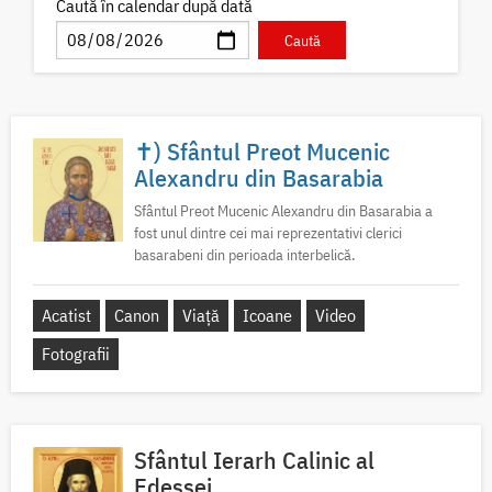
Caută în calendar după dată
✝) Sfântul Preot Mucenic
Alexandru din Basarabia
Sfântul Preot Mucenic Alexandru din Basarabia a
fost unul dintre cei mai reprezentativi clerici
basarabeni din perioada interbelică.
Acatist
Canon
Viață
Icoane
Video
Fotografii
Sfântul Ierarh Calinic al
Edessei