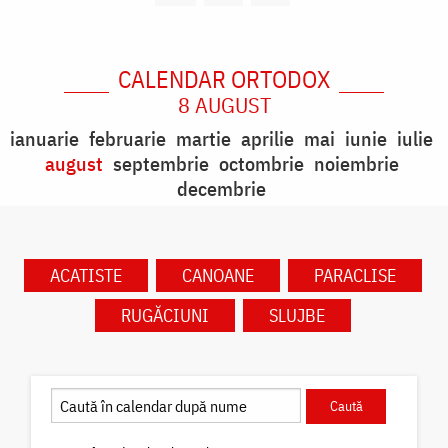
CALENDAR ORTODOX
8 AUGUST
ianuarie
februarie
martie
aprilie
mai
iunie
iulie
august
septembrie
octombrie
noiembrie
decembrie
ACATISTE
CANOANE
PARACLISE
RUGĂCIUNI
SLUJBE