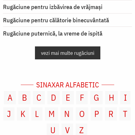
Rugăciune pentru izbăvirea de vrăjmași
Rugăciune pentru călătorie binecuvântată
Rugăciune puternică, la vreme de ispită
vezi mai multe rugăciuni
SINAXAR ALFABETIC
A
B
C
D
E
F
G
H
I
J
K
L
M
N
O
P
R
T
U
V
Z