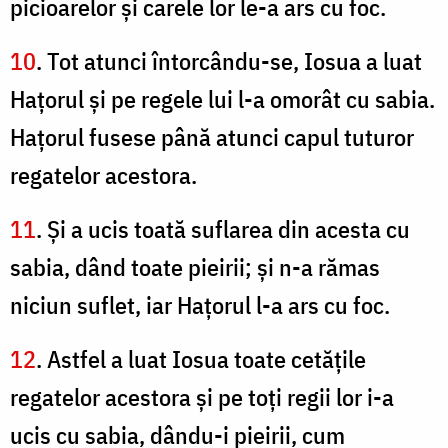
picioarelor şi carele lor le-a ars cu foc.
10
. Tot atunci întorcându-se, Iosua a luat
Haţorul şi pe regele lui l-a omorât cu sabia.
Haţorul fusese până atunci capul tuturor
regatelor acestora.
11
. Şi a ucis toată suflarea din acesta cu
sabia, dând toate pieirii; şi n-a rămas
niciun suflet, iar Haţorul l-a ars cu foc.
12
. Astfel a luat Iosua toate cetăţile
regatelor acestora şi pe toţi regii lor i-a
ucis cu sabia, dându-i pieirii, cum