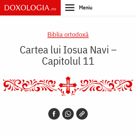
Skip
Meniu
to
main
Main
content
navigation
Biblia ortodoxă
Cartea lui Iosua Navi –
Capitolul 11