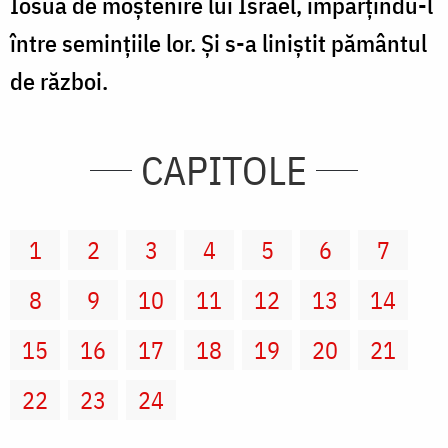
Iosua de moştenire lui Israel, împărţindu-l
între seminţiile lor. Şi s-a liniştit pământul
de război.
CAPITOLE
1
2
3
4
5
6
7
8
9
10
11
12
13
14
15
16
17
18
19
20
21
22
23
24