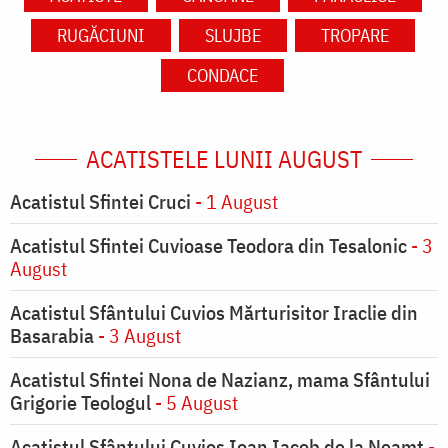
RUGĂCIUNI
SLUJBE
TROPARE
CONDACE
ACATISTELE LUNII AUGUST
Acatistul Sfintei Cruci
- 1 August
Acatistul Sfintei Cuvioase Teodora din Tesalonic
- 3
August
Acatistul Sfântului Cuvios Mărturisitor Iraclie din
Basarabia
- 3 August
Acatistul Sfintei Nona de Nazianz, mama Sfântului
Grigorie Teologul
- 5 August
Acatistul Sfântului Cuvios Ioan Iacob de la Neamț
-