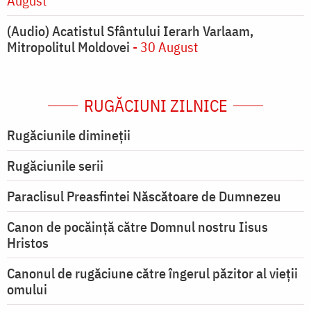
August
(Audio) Acatistul Sfântului Ierarh Varlaam,
Mitropolitul Moldovei
- 30 August
RUGĂCIUNI ZILNICE
Rugăciunile dimineții
Rugăciunile serii
Paraclisul Preasfintei Născătoare de Dumnezeu
Canon de pocăință către Domnul nostru Iisus
Hristos
Canonul de rugăciune către îngerul păzitor al vieții
omului