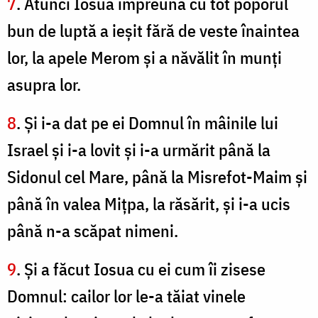
7
. Atunci Iosua împreună cu tot poporul
bun de luptă a ieşit fără de veste înaintea
lor, la apele Merom şi a năvălit în munţi
asupra lor.
8
. Şi i-a dat pe ei Domnul în mâinile lui
Israel şi i-a lovit şi i-a urmărit până la
Sidonul cel Mare, până la Misrefot-Maim şi
până în valea Miţpa, la răsărit, şi i-a ucis
până n-a scăpat nimeni.
9
. Şi a făcut Iosua cu ei cum îi zisese
Domnul: cailor lor le-a tăiat vinele