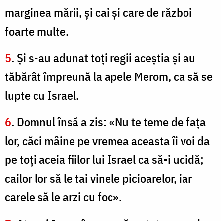
marginea mării, şi cai şi care de război
foarte multe.
5
. Şi s-au adunat toţi regii aceştia şi au
tăbărât împreună la apele Merom, ca să se
lupte cu Israel.
6
. Domnul însă a zis: «Nu te teme de faţa
lor, căci mâine pe vremea aceasta îi voi da
pe toţi aceia fiilor lui Israel ca să-i ucidă;
cailor lor să le tai vinele picioarelor, iar
carele să le arzi cu foc».