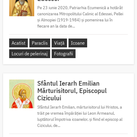
Pe 23 iunie 2020, Patriarhia Ecumenică a hotărât
canonizarea Mitropolitului Calinic al Edessei, Pellei
și Almopiei (1919-1984) și pomenirea lui în
fiecare an la data de...
Acatist
Paraclis
Viață
Icoane
Locuri de pelerinaj
Fotografii
Sfântul Ierarh Emilian
Mărturisitorul, Episcopul
Cizicului
Sfântul Ierarh Emilian, mărturisitorul lui Hristos, a
trăit pe vremea împărăției lui Leon Armeanul,
luptătorul împotriva icoanelor, și fiind el episcop al
Cizicului, de...