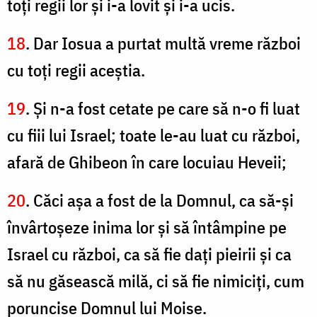
toţi regii lor şi i-a lovit şi i-a ucis.
18
. Dar Iosua a purtat multă vreme război
cu toţi regii aceştia.
19
. Şi n-a fost cetate pe care să n-o fi luat
cu fiii lui Israel; toate le-au luat cu război,
afară de Ghibeon în care locuiau Heveii;
20
. Căci aşa a fost de la Domnul, ca să-şi
învârtoşeze inima lor şi să întâmpine pe
Israel cu război, ca să fie daţi pieirii şi ca
să nu găsească milă, ci să fie nimiciţi, cum
poruncise Domnul lui Moise.