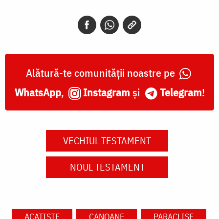
Alătură-te comunității noastre pe
WhatsApp
,
Instagram
și
Telegram
!
VECHIUL TESTAMENT
NOUL TESTAMENT
ACATISTE
CANOANE
PARACLISE