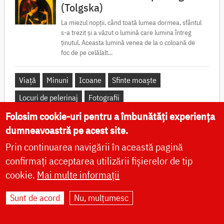
(Tolgska)
La miezul nopții, când toată lumea dormea, sfântul
s-a trezit și a văzut o lumină care lumina întreg
ținutul. Aceasta lumină venea de la o coloană de
foc de pe celălalt...
Viață
Minuni
Icoane
Sfinte moaște
Locuri de pelerinaj
Fotografii
Folosim cookie-uri pentru a îmbunătăți experiența
dumneavoastră pe acest site.
Prin continuarea navigării în această pagină
confirmați acceptarea utilizării fișierelor de tip
Apostolul zilei
cookie.
Mai multe informații
Fraților, vă îndemn, pentru Domnul nostru Iisus Hristos și pentru
iubirea Duhului Sfânt, ca împreună cu mine, să luptați în rugăciuni
Sunt de acord
Nu, mulțumesc
către Dumnezeu pentru mine, ca să scap de...
Ap. Romani 15, 30-33