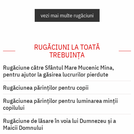
vezi mai multe rugăciuni
RUGĂCIUNI LA TOATĂ
TREBUINȚA
Rugăciune către Sfântul Mare Mucenic Mina,
pentru ajutor la găsirea lucrurilor pierdute
Rugăciunea părinților pentru copii
Rugăciunea părinților pentru luminarea minţii
copilului
Rugăciune de lăsare în voia lui Dumnezeu şi a
Maicii Domnului