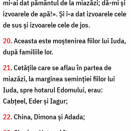
mi-ai dat pământul de la miazăzi; dă-mi şi
izvoarele de apă!». Şi i-a dat izvoarele cele
de sus şi izvoarele cele de jos.
20
. Aceasta este moştenirea fiilor lui Iuda,
după familiile lor.
21
. Cetăţile care se aflau în partea de
miazăzi, la marginea seminţiei fiilor lui
Iuda, spre hotarul Edomului, erau:
Cabţeel, Eder şi Iagur;
22
. China, Dimona şi Adada;