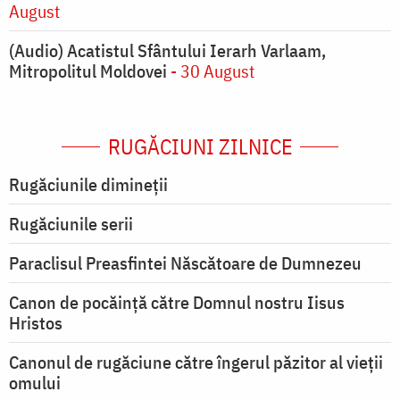
August
(Audio) Acatistul Sfântului Ierarh Varlaam,
Mitropolitul Moldovei
- 30 August
RUGĂCIUNI ZILNICE
Rugăciunile dimineții
Rugăciunile serii
Paraclisul Preasfintei Născătoare de Dumnezeu
Canon de pocăință către Domnul nostru Iisus
Hristos
Canonul de rugăciune către îngerul păzitor al vieții
omului