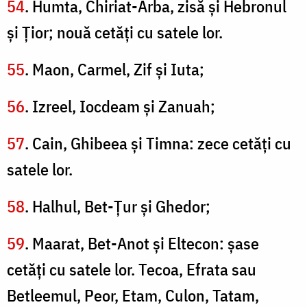
54
. Humta, Chiriat-Arba, zisă şi Hebronul
şi Ţior; nouă cetăţi cu satele lor.
55
. Maon, Carmel, Zif şi Iuta;
56
. Izreel, Iocdeam şi Zanuah;
57
. Cain, Ghibeea şi Timna: zece cetăţi cu
satele lor.
58
. Halhul, Bet-Ţur şi Ghedor;
59
. Maarat, Bet-Anot şi Eltecon: şase
cetăţi cu satele lor. Tecoa, Efrata sau
Betleemul, Peor, Etam, Culon, Tatam,