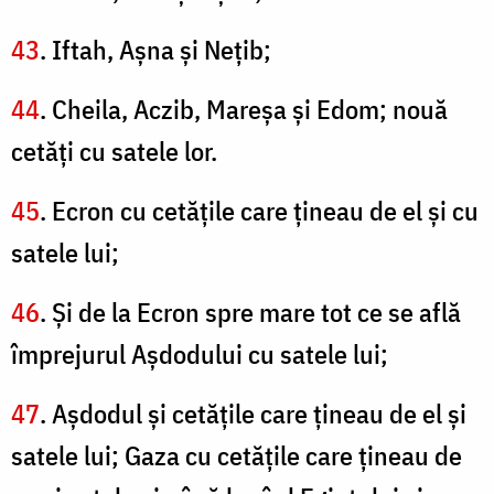
43
. Iftah, Aşna şi Neţib;
44
. Cheila, Aczib, Mareşa şi Edom; nouă
cetăţi cu satele lor.
45
. Ecron cu cetăţile care ţineau de el şi cu
satele lui;
46
. Şi de la Ecron spre mare tot ce se află
împrejurul Aşdodului cu satele lui;
47
. Aşdodul şi cetăţile care ţineau de el şi
satele lui; Gaza cu cetăţile care ţineau de