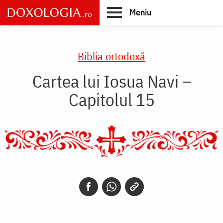
Skip
Meniu
to
main
Main
content
navigation
Biblia ortodoxă
Cartea lui Iosua Navi –
Capitolul 15