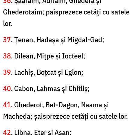
36
. Şaaraim, Aditaim, Ghedera şi
Ghederotaim; paisprezece cetăţi cu satele
lor.
37
. Ţenan, Hadaşa şi Migdal-Gad;
38
. Dilean, Miţpe şi Iocteel;
39
. Lachiş, Boţcat şi Eglon;
40
. Cabon, Lahmas şi Chitliş;
41
. Ghederot, Bet-Dagon, Naama şi
Macheda; şaisprezece cetăţi cu satele lor.
42
. Libna, Eter şi Aşan;