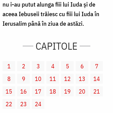
nu i-au putut alunga fiii lui Iuda şi de
aceea Iebuseii trăiesc cu fiii lui Iuda în
Ierusalim până în ziua de astăzi.
CAPITOLE
1
2
3
4
5
6
7
8
9
10
11
12
13
14
15
16
17
18
19
20
21
22
23
24