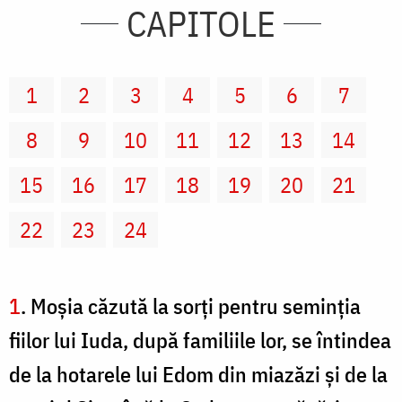
CAPITOLE
1
2
3
4
5
6
7
8
9
10
11
12
13
14
15
16
17
18
19
20
21
22
23
24
1
. Moşia căzută la sorţi pentru seminţia
fiilor lui Iuda, după familiile lor, se întindea
de la hotarele lui Edom din miazăzi şi de la