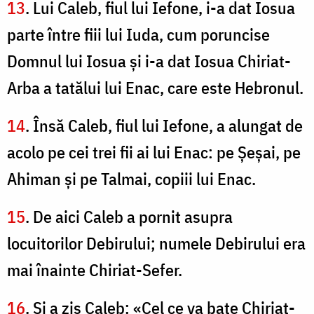
13
. Lui Caleb, fiul lui Iefone, i-a dat Iosua
parte între fiii lui Iuda, cum poruncise
Domnul lui Iosua şi i-a dat Iosua Chiriat-
Arba a tatălui lui Enac, care este Hebronul.
14
. Însă Caleb, fiul lui Iefone, a alungat de
acolo pe cei trei fii ai lui Enac: pe Şeşai, pe
Ahiman şi pe Talmai, copiii lui Enac.
15
. De aici Caleb a pornit asupra
locuitorilor Debirului; numele Debirului era
mai înainte Chiriat-Sefer.
16
. Şi a zis Caleb: «Cel ce va bate Chiriat-