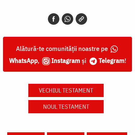
Alătură-te comunității noastre pe
WhatsApp
,
Instagram
și
Telegram
!
VECHIUL TESTAMENT
NOUL TESTAMENT