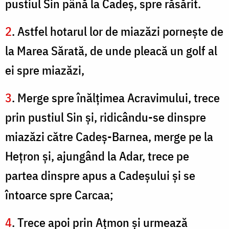
pustiul Sin până la Cadeş, spre răsărit.
2
. Astfel hotarul lor de miazăzi porneşte de
la Marea Sărată, de unde pleacă un golf al
ei spre miazăzi,
3
. Merge spre înălţimea Acravimului, trece
prin pustiul Sin şi, ridicându-se dinspre
miazăzi către Cadeş-Barnea, merge pe la
Heţron şi, ajungând la Adar, trece pe
partea dinspre apus a Cadeşului şi se
întoarce spre Carcaa;
4
. Trece apoi prin Aţmon şi urmează