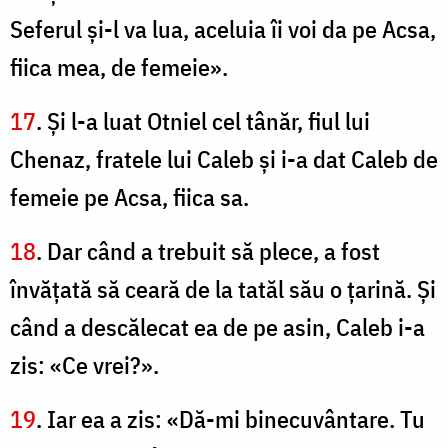
Seferul şi-l va lua, aceluia îi voi da pe Acsa,
fiica mea, de femeie».
17
. Şi l-a luat Otniel cel tânăr, fiul lui
Chenaz, fratele lui Caleb şi i-a dat Caleb de
femeie pe Acsa, fiica sa.
18
. Dar când a trebuit să plece, a fost
învăţată să ceară de la tatăl său o ţarină. Şi
când a descălecat ea de pe asin, Caleb i-a
zis: «Ce vrei?».
19
. Iar ea a zis: «Dă-mi binecuvântare. Tu