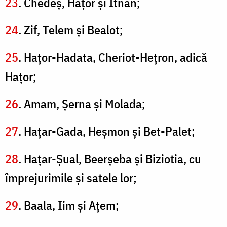
23
. Chedeş, Haţor şi Itnan;
24
. Zif, Telem şi Bealot;
25
. Haţor-Hadata, Cheriot-Heţron, adică
Haţor;
26
. Amam, Şerna şi Molada;
27
. Haţar-Gada, Heşmon şi Bet-Palet;
28
. Haţar-Şual, Beerşeba şi Biziotia, cu
împrejurimile şi satele lor;
29
. Baala, Iim şi Ațem;