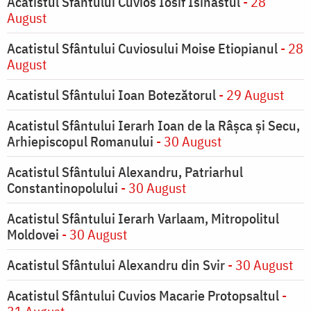
Acatistul Sfântului Cuvios Iosif Isihastul
- 28
August
Acatistul Sfântului Cuviosului Moise Etiopianul
- 28
August
Acatistul Sfântului Ioan Botezătorul
- 29 August
Acatistul Sfântului Ierarh Ioan de la Râşca şi Secu,
Arhiepiscopul Romanului
- 30 August
Acatistul Sfântului Alexandru, Patriarhul
Constantinopolului
- 30 August
Acatistul Sfântului Ierarh Varlaam, Mitropolitul
Moldovei
- 30 August
Acatistul Sfântului Alexandru din Svir
- 30 August
Acatistul Sfântului Cuvios Macarie Protopsaltul
-