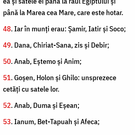
ea şi satele ei până la râul Egiptului şi
până la Marea cea Mare, care este hotar.
48
. Iar în munţi erau: Şamir, Iatir şi Soco;
49
. Dana, Chiriat-Sana, zis şi Debir;
50
. Anab, Eştemo şi Anim;
51
. Goşen, Holon şi Ghilo: unsprezece
cetăţi cu satele lor.
52
. Anab, Duma şi Eşean;
53
. Ianum, Bet-Tapuah şi Afeca;