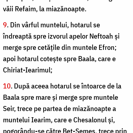
văii Refaim, la miazănoapte.
9
. Din vârful muntelui, hotarul se
îndreaptă spre izvorul apelor Neftoah şi
merge spre cetăţile din muntele Efron;
apoi hotarul coteşte spre Baala, care e
Chiriat-Iearimul;
10
. După aceea hotarul se întoarce de la
Baala spre mare şi merge spre muntele
Seir, trece pe partea de miazănoapte a
muntelui Iearim, care e Chesalonul şi,
pogorându-se către Bet-Şemeş, trece prin