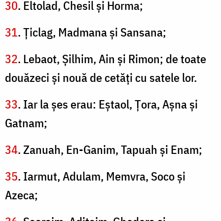
30
. Eltolad, Chesil şi Horma;
31
. Ţiclag, Madmana şi Sansana;
32
. Lebaot, Şilhim, Ain şi Rimon; de toate
douăzeci şi nouă de cetăţi cu satele lor.
33
. Iar la şes erau: Eştaol, Ţora, Aşna şi
Gatnam;
34
. Zanuah, En-Ganim, Tapuah şi Enam;
35
. Iarmut, Adulam, Memvra, Soco şi
Azeca;