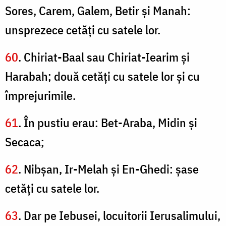
Sores, Carem, Galem, Betir şi Manah:
unsprezece cetăţi cu satele lor.
60
. Chiriat-Baal sau Chiriat-Iearim şi
Harabah; două cetăţi cu satele lor şi cu
împrejurimile.
61
. În pustiu erau: Bet-Araba, Midin şi
Secaca;
62
. Nibşan, Ir-Melah şi En-Ghedi: şase
cetăţi cu satele lor.
63
. Dar pe Iebusei, locuitorii Ierusalimului,