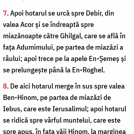
7
. Apoi hotarul se urcă spre Debir, din
valea Acor şi se îndreaptă spre
miazănoapte către Ghilgal, care se află în
faţa Adumimului, pe partea de miazăzi a
râului; apoi trece pe la apele En-Şemeş şi
se prelungeşte până la En-Roghel.
8
. De aici hotarul merge în sus spre valea
Ben-Hinom, pe partea de miazăzi de
Iebus, care este Ierusalimul; apoi hotarul
se ridică spre vârful muntelui, care este
spre apus, în faţa văii Hinom, la marginea