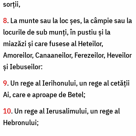
sorţii,
8
. La munte sau la loc şes, la câmpie sau la
locurile de sub munţi, în pustiu şi la
miazăzi şi care fusese al Heteilor,
Amoreilor, Canaaneilor, Ferezeilor, Heveilor
şi Iebuseilor:
9
. Un rege al Ierihonului, un rege al cetăţii
Ai, care e aproape de Betel;
10
. Un rege al Ierusalimului, un rege al
Hebronului;