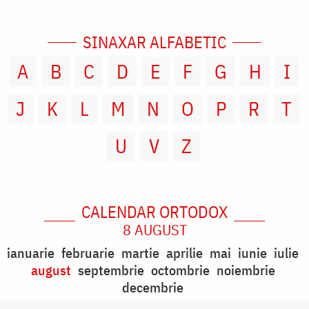
SINAXAR ALFABETIC
A
B
C
D
E
F
G
H
I
J
K
L
M
N
O
P
R
T
U
V
Z
CALENDAR ORTODOX
8 AUGUST
ianuarie
februarie
martie
aprilie
mai
iunie
iulie
august
septembrie
octombrie
noiembrie
decembrie