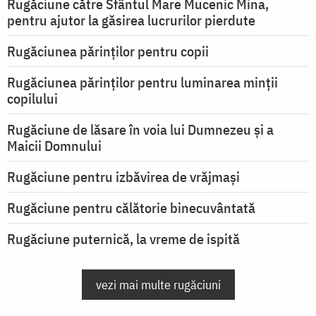
Rugăciune către Sfântul Mare Mucenic Mina,
pentru ajutor la găsirea lucrurilor pierdute
Rugăciunea părinților pentru copii
Rugăciunea părinților pentru luminarea minţii
copilului
Rugăciune de lăsare în voia lui Dumnezeu şi a
Maicii Domnului
Rugăciune pentru izbăvirea de vrăjmași
Rugăciune pentru călătorie binecuvântată
Rugăciune puternică, la vreme de ispită
vezi mai multe rugăciuni