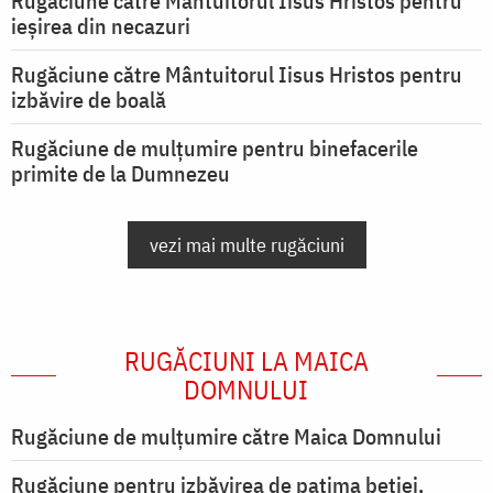
Rugăciune către Mântuitorul Iisus Hristos pentru
ieşirea din necazuri
Rugăciune către Mântuitorul Iisus Hristos pentru
izbăvire de boală
Rugăciune de mulțumire pentru binefacerile
primite de la Dumnezeu
vezi mai multe rugăciuni
RUGĂCIUNI LA MAICA
DOMNULUI
Rugăciune de mulţumire către Maica Domnului
Rugăciune pentru izbăvirea de patima beției,