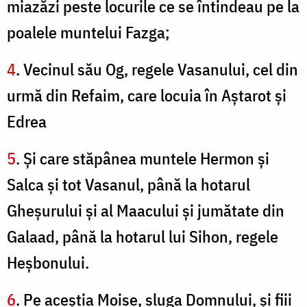
miazăzi peste locurile ce se întindeau pe la
poalele muntelui Fazga;
4
. Vecinul său Og, regele Vasanului, cel din
urmă din Refaim, care locuia în Aştarot şi
Edrea
5
. Şi care stăpânea muntele Hermon şi
Salca şi tot Vasanul, până la hotarul
Gheşurului şi al Maacului şi jumătate din
Galaad, până la hotarul lui Sihon, regele
Heşbonului.
6
. Pe aceştia Moise, sluga Domnului, şi fiii