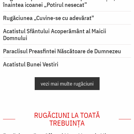
înaintea icoanei „Potirul nesecat”
Rugăciunea „Cuvine-se cu adevărat"
Acatistul Sfântului Acoperământ al Maicii
Domnului
Paraclisul Preasfintei Născătoare de Dumnezeu
Acatistul Bunei Vestiri
vezi mai multe rugăciuni
RUGĂCIUNI LA TOATĂ
TREBUINȚA