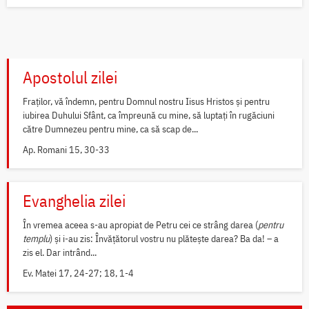
Apostolul zilei
Fraților, vă îndemn, pentru Domnul nostru Iisus Hristos și pentru
iubirea Duhului Sfânt, ca împreună cu mine, să luptați în rugăciuni
către Dumnezeu pentru mine, ca să scap de...
Ap. Romani 15, 30-33
Evanghelia zilei
În vremea aceea s-au apropiat de Petru cei ce strâng darea (
pentru
templu
) și i-au zis: Învățătorul vostru nu plătește darea? Ba da! – a
zis el. Dar intrând...
Ev. Matei 17, 24-27; 18, 1-4