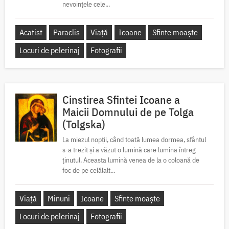
nevoințele cele...
Acatist
Paraclis
Viață
Icoane
Sfinte moaște
Locuri de pelerinaj
Fotografii
Cinstirea Sfintei Icoane a
Maicii Domnului de pe Tolga
(Tolgska)
La miezul nopții, când toată lumea dormea, sfântul
s-a trezit și a văzut o lumină care lumina întreg
ținutul. Aceasta lumină venea de la o coloană de
foc de pe celălalt...
Viață
Minuni
Icoane
Sfinte moaște
Locuri de pelerinaj
Fotografii