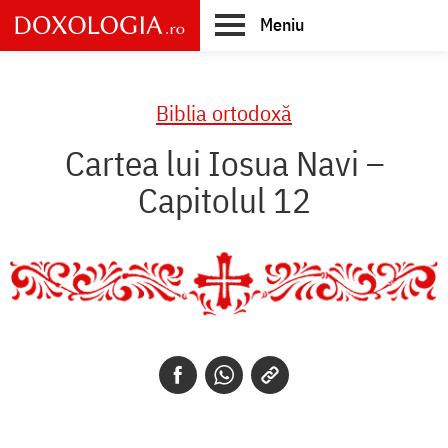
Skip
Meniu
to
main
Main
content
navigation
Biblia ortodoxă
Cartea lui Iosua Navi –
Capitolul 12