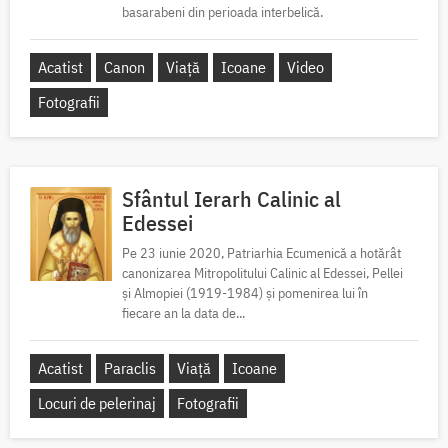
basarabeni din perioada interbelică.
Acatist
Canon
Viață
Icoane
Video
Fotografii
Sfântul Ierarh Calinic al
Edessei
Pe 23 iunie 2020, Patriarhia Ecumenică a hotărât
canonizarea Mitropolitului Calinic al Edessei, Pellei
și Almopiei (1919-1984) și pomenirea lui în
fiecare an la data de...
Acatist
Paraclis
Viață
Icoane
Locuri de pelerinaj
Fotografii