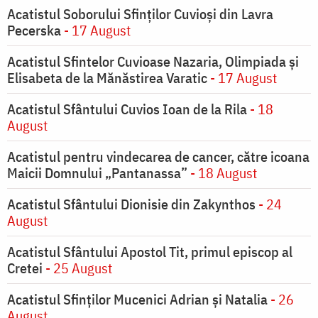
Acatistul Soborului Sfinților Cuvioși din Lavra
Pecerska
- 17 August
Acatistul Sfintelor Cuvioase Nazaria, Olimpiada și
Elisabeta de la Mănăstirea Varatic
- 17 August
Acatistul Sfântului Cuvios Ioan de la Rila
- 18
August
Acatistul pentru vindecarea de cancer, către icoana
Maicii Domnului „Pantanassa”
- 18 August
Acatistul Sfântului Dionisie din Zakynthos
- 24
August
Acatistul Sfântului Apostol Tit, primul episcop al
Cretei
- 25 August
Acatistul Sfinților Mucenici Adrian și Natalia
- 26
August