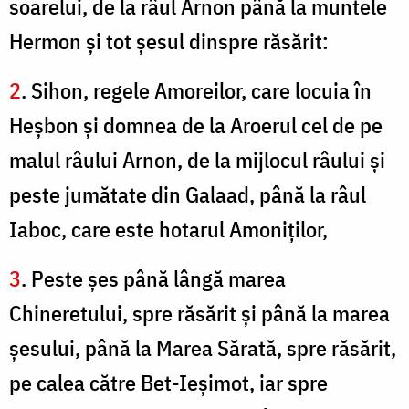
soarelui, de la râul Arnon până la muntele
Hermon şi tot şesul dinspre răsărit:
2
. Sihon, regele Amoreilor, care locuia în
Heşbon şi domnea de la Aroerul cel de pe
malul râului Arnon, de la mijlocul râului şi
peste jumătate din Galaad, până la râul
Iaboc, care este hotarul Amoniţilor,
3
. Peste şes până lângă marea
Chineretului, spre răsărit şi până la marea
şesului, până la Marea Sărată, spre răsărit,
pe calea către Bet-Ieşimot, iar spre