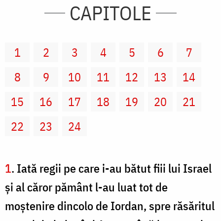
CAPITOLE
1
2
3
4
5
6
7
8
9
10
11
12
13
14
15
16
17
18
19
20
21
22
23
24
1
. Iată regii pe care i-au bătut fiii lui Israel
şi al căror pământ l-au luat tot de
moştenire dincolo de Iordan, spre răsăritul