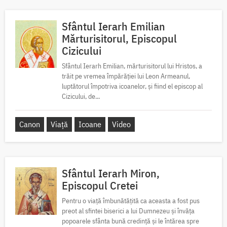
Sfântul Ierarh Emilian
Mărturisitorul, Episcopul
Cizicului
Sfântul Ierarh Emilian, mărturisitorul lui Hristos, a
trăit pe vremea împărăției lui Leon Armeanul,
luptătorul împotriva icoanelor, și fiind el episcop al
Cizicului, de...
Canon
Viață
Icoane
Video
Sfântul Ierarh Miron,
Episcopul Cretei
Pentru o viață îmbunătățită ca aceasta a fost pus
preot al sfintei biserici a lui Dumnezeu și învăța
popoarele sfânta bună credință și le întărea spre