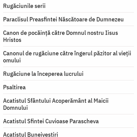
Rugăciunile serii
Paraclisul Preasfintei Născătoare de Dumnezeu
Canon de pocăință către Domnul nostru Iisus
Hristos
Canonul de rugăciune către îngerul păzitor al vieții
omului
Rugăciune la începerea lucrului
Psaltirea
Acatistul Sfântului Acoperământ al Maicii
Domnului
Acatistul Sfintei Cuvioase Parascheva
Acatistul Buneivestiri