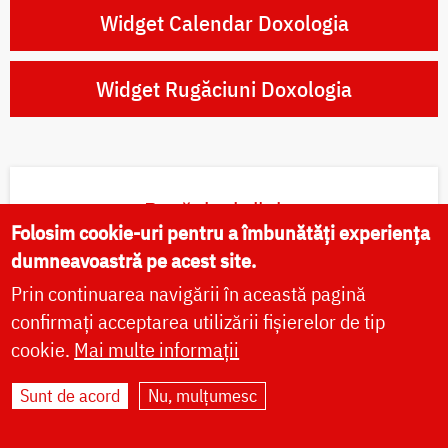
Widget Calendar Doxologia
Widget Rugăciuni Doxologia
Rugăciuni zilnice
Folosim cookie-uri pentru a îmbunătăți experiența
dumneavoastră pe acest site.
Rugăciunile dimineții
Prin continuarea navigării în această pagină
confirmați acceptarea utilizării fișierelor de tip
Rugăciunile serii
cookie.
Mai multe informații
Paraclisul Preasfintei Născătoare de Dumnezeu
Sunt de acord
Nu, mulțumesc
Canon de pocăință către Domnul nostru Iisus
Hristos