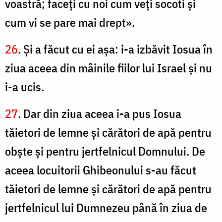
voastră; faceţi cu noi cum veţi socoti şi
cum vi se pare mai drept».
26
. Şi a făcut cu ei aşa: i-a izbăvit Iosua în
ziua aceea din mâinile fiilor lui Israel şi nu
i-a ucis.
27
. Dar din ziua aceea i-a pus Iosua
tăietori de lemne şi cărători de apă pentru
obşte şi pentru jertfelnicul Domnului. De
aceea locuitorii Ghibeonului s-au făcut
tăietori de lemne şi cărători de apă pentru
jertfelnicul lui Dumnezeu până în ziua de