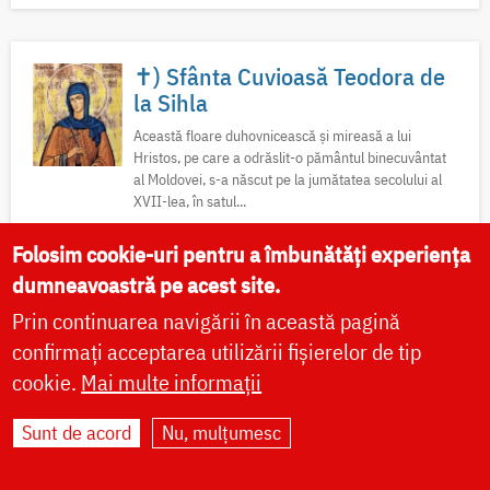
✝) Sfânta Cuvioasă Teodora de
la Sihla
Această floare duhovnicească și mireasă a lui
Hristos, pe care a odrăslit-o pământul binecuvântat
al Moldovei, s-a născut pe la jumătatea secolului al
XVII-lea, în satul...
Folosim cookie-uri pentru a îmbunătăți experiența
Acatist
Rugăciuni
Viață
Minuni
Icoane
dumneavoastră pe acest site.
Sfinte moaște
Locuri de pelerinaj
Predici
Video
Prin continuarea navigării în această pagină
Fotografii
confirmați acceptarea utilizării fișierelor de tip
cookie.
Mai multe informații
Sunt de acord
Nu, mulțumesc
După-prăznuirea Schimbării la
Față a Domnului