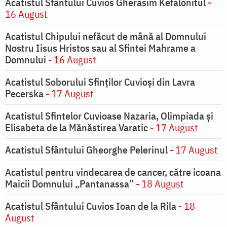
Acatistul Sfântului Cuvios Gherasim Kefalonitul
-
16 August
Acatistul Chipului nefăcut de mână al Domnului
Nostru Iisus Hristos sau al Sfintei Mahrame a
Domnului
- 16 August
Acatistul Soborului Sfinților Cuvioși din Lavra
Pecerska
- 17 August
Acatistul Sfintelor Cuvioase Nazaria, Olimpiada și
Elisabeta de la Mănăstirea Varatic
- 17 August
Acatistul Sfântului Gheorghe Pelerinul
- 17 August
Acatistul pentru vindecarea de cancer, către icoana
Maicii Domnului „Pantanassa”
- 18 August
Acatistul Sfântului Cuvios Ioan de la Rila
- 18
August