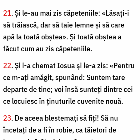
21
. Şi le-au mai zis căpeteniile: «Lăsaţi-i
să trăiască, dar să taie lemne şi să care
apă la toată obştea». Şi toată obştea a
făcut cum au zis căpeteniile.
22
. Şi i-a chemat Iosua şi le-a zis: «Pentru
ce m-aţi amăgit, spunând: Suntem tare
departe de tine; voi însă sunteţi dintre cei
ce locuiesc în ţinuturile cuvenite nouă.
23
. De aceea blestemaţi să fiţi! Să nu
încetaţi de a fi în robie, ca tăietori de