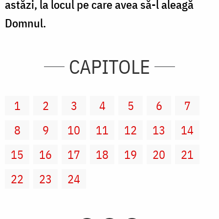
astăzi, la locul pe care avea să-l aleagă
Domnul.
CAPITOLE
1
2
3
4
5
6
7
8
9
10
11
12
13
14
15
16
17
18
19
20
21
22
23
24