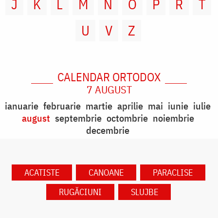
J
K
L
M
N
O
P
R
T
U
V
Z
CALENDAR ORTODOX
7 AUGUST
ianuarie
februarie
martie
aprilie
mai
iunie
iulie
august
septembrie
octombrie
noiembrie
decembrie
ACATISTE
CANOANE
PARACLISE
RUGĂCIUNI
SLUJBE