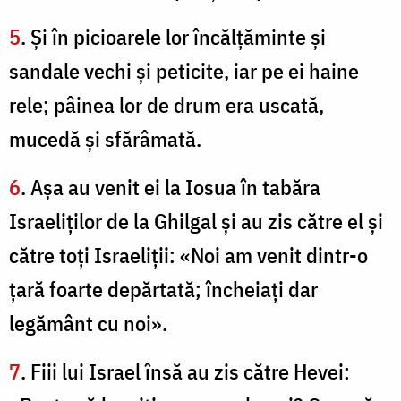
5
. Şi în picioarele lor încălţăminte şi
sandale vechi şi peticite, iar pe ei haine
rele; pâinea lor de drum era uscată,
mucedă şi sfărâmată.
6
. Aşa au venit ei la Iosua în tabăra
Israeliţilor de la Ghilgal şi au zis către el şi
către toţi Israeliţii: «Noi am venit dintr-o
ţară foarte depărtată; încheiaţi dar
legământ cu noi».
7
. Fiii lui Israel însă au zis către Hevei: