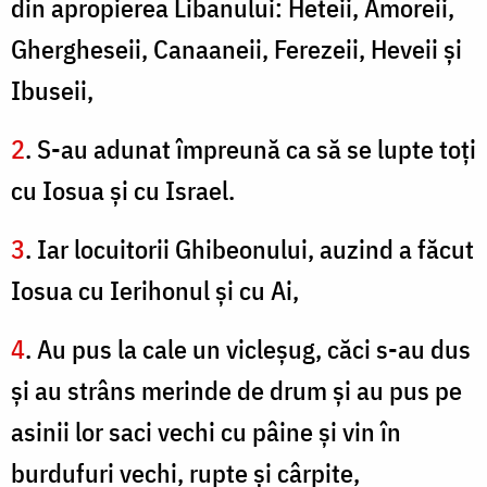
din apropierea Libanului: Heteii, Amoreii,
Ghergheseii, Canaaneii, Ferezeii, Heveii şi
Ibuseii,
2
. S-au adunat împreună ca să se lupte toţi
cu Iosua şi cu Israel.
3
. Iar locuitorii Ghibeonului, auzind a făcut
Iosua cu Ierihonul şi cu Ai,
4
. Au pus la cale un vicleşug, căci s-au dus
şi au strâns merinde de drum şi au pus pe
asinii lor saci vechi cu pâine şi vin în
burdufuri vechi, rupte şi cârpite,