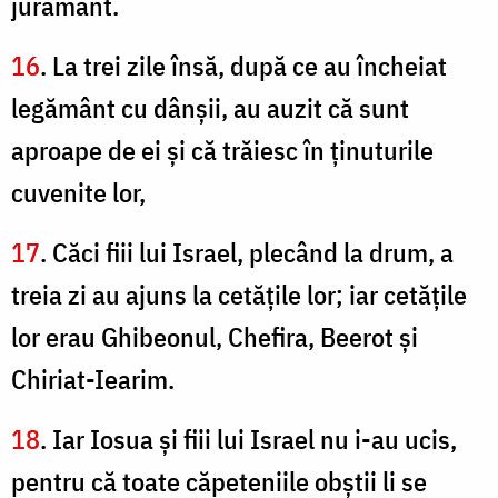
jurământ.
16
. La trei zile însă, după ce au încheiat
legământ cu dânşii, au auzit că sunt
aproape de ei şi că trăiesc în ţinuturile
cuvenite lor,
17
. Căci fiii lui Israel, plecând la drum, a
treia zi au ajuns la cetăţile lor; iar cetăţile
lor erau Ghibeonul, Chefira, Beerot şi
Chiriat-Iearim.
18
. Iar Iosua şi fiii lui Israel nu i-au ucis,
pentru că toate căpeteniile obştii li se