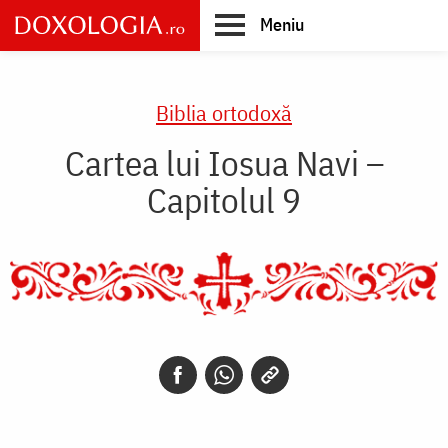
Skip
Meniu
to
main
Main
content
navigation
Biblia ortodoxă
Cartea lui Iosua Navi –
Capitolul 9