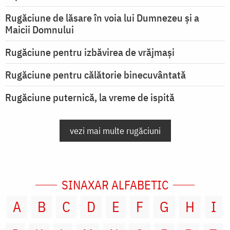
Rugăciune de lăsare în voia lui Dumnezeu şi a
Maicii Domnului
Rugăciune pentru izbăvirea de vrăjmași
Rugăciune pentru călătorie binecuvântată
Rugăciune puternică, la vreme de ispită
vezi mai multe rugăciuni
SINAXAR ALFABETIC
A
B
C
D
E
F
G
H
I