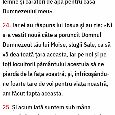
lemne şi cărători de apă pentru casa
Dumnezeului meu».
24
. Iar ei au răspuns lui Iosua şi au zis: «Ni
s-a vestit nouă câte a poruncit Domnul
Dumnezeul tău lui Moise, slugii Sale, ca să
vă dea toată ţara aceasta, iar pe noi şi pe
toţi locuitorii pământului acestuia să ne
piardă de la faţa voastră; şi, înfricoşându-
ne foarte tare de voi pentru viaţa noastră,
am făcut fapta aceasta.
25
. Şi acum iată suntem sub mâna