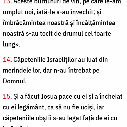
13
. Aceste burdufuri de vin, pe care le-am
umplut noi, iată-le s-au învechit; şi
îmbrăcămintea noastră şi încălţămintea
noastră s-au tocit de drumul cel foarte
lung».
14
. Căpeteniile Israeliţilor au luat din
merindele lor, dar n-au întrebat pe
Domnul.
15
. Şi a făcut Iosua pace cu ei şi a încheiat
cu ei legământ, ca să nu fie ucişi, iar
căpeteniile obştii s-au legat faţă de ei cu