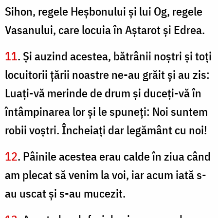
Sihon, regele Heşbonului şi lui Og, regele
Vasanului, care locuia în Aştarot şi Edrea.
11
. Şi auzind acestea, bătrânii noştri şi toţi
locuitorii ţării noastre ne-au grăit şi au zis:
Luaţi-vă merinde de drum şi duceţi-vă în
întâmpinarea lor şi le spuneţi: Noi suntem
robii voştri. Încheiaţi dar legământ cu noi!
12
. Pâinile acestea erau calde în ziua când
am plecat să venim la voi, iar acum iată s-
au uscat şi s-au mucezit.