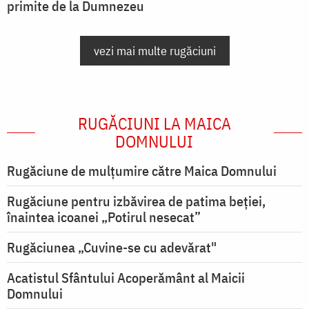
primite de la Dumnezeu
vezi mai multe rugăciuni
RUGĂCIUNI LA MAICA
DOMNULUI
Rugăciune de mulţumire către Maica Domnului
Rugăciune pentru izbăvirea de patima beției,
înaintea icoanei „Potirul nesecat”
Rugăciunea „Cuvine-se cu adevărat"
Acatistul Sfântului Acoperământ al Maicii
Domnului