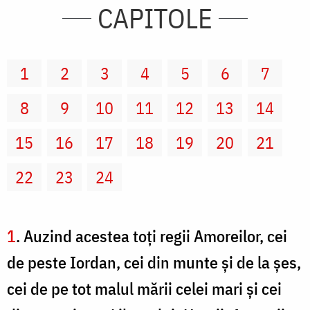
CAPITOLE
1
2
3
4
5
6
7
8
9
10
11
12
13
14
15
16
17
18
19
20
21
22
23
24
1
. Auzind acestea toţi regii Amoreilor, cei
de peste Iordan, cei din munte şi de la şes,
cei de pe tot malul mării celei mari şi cei