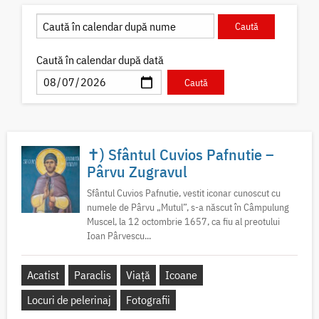
Caută în calendar după dată
✝) Sfântul Cuvios Pafnutie –
Pârvu Zugravul
Sfântul Cuvios Pafnutie, vestit iconar cunoscut cu
numele de Pârvu „Mutul”, s-a născut în Câmpulung
Muscel, la 12 octombrie 1657, ca fiu al preotului
Ioan Pârvescu...
Acatist
Paraclis
Viață
Icoane
Locuri de pelerinaj
Fotografii