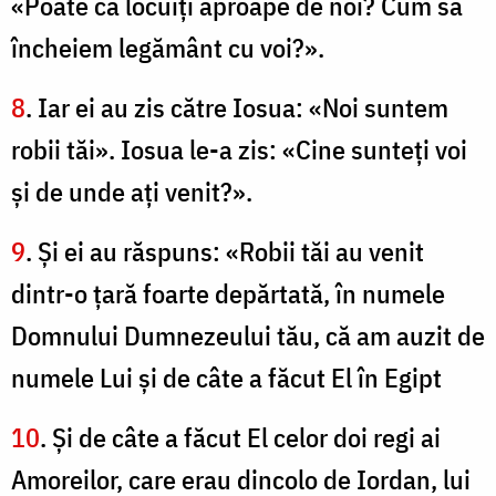
«Poate că locuiţi aproape de noi? Cum să
încheiem legământ cu voi?».
8
. Iar ei au zis către Iosua: «Noi suntem
robii tăi». Iosua le-a zis: «Cine sunteţi voi
şi de unde aţi venit?».
9
. Şi ei au răspuns: «Robii tăi au venit
dintr-o ţară foarte depărtată, în numele
Domnului Dumnezeului tău, că am auzit de
numele Lui şi de câte a făcut El în Egipt
10
. Şi de câte a făcut El celor doi regi ai
Amoreilor, care erau dincolo de Iordan, lui