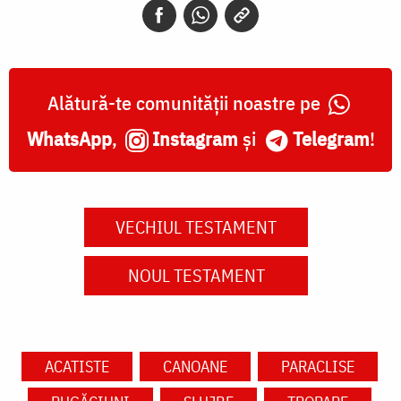
Alătură-te comunității noastre pe
WhatsApp
,
Instagram
și
Telegram
!
VECHIUL TESTAMENT
NOUL TESTAMENT
ACATISTE
CANOANE
PARACLISE