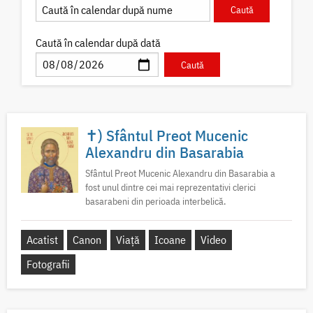
Caută în calendar după dată
✝) Sfântul Preot Mucenic
Alexandru din Basarabia
Sfântul Preot Mucenic Alexandru din Basarabia a
fost unul dintre cei mai reprezentativi clerici
basarabeni din perioada interbelică.
Acatist
Canon
Viață
Icoane
Video
Fotografii