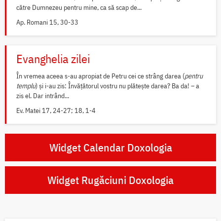
către Dumnezeu pentru mine, ca să scap de...
Ap. Romani 15, 30-33
Evanghelia zilei
În vremea aceea s-au apropiat de Petru cei ce strâng darea (
pentru
templu
) și i-au zis: Învățătorul vostru nu plătește darea? Ba da! – a
zis el. Dar intrând...
Ev. Matei 17, 24-27; 18, 1-4
Widget Calendar Doxologia
Widget Rugăciuni Doxologia