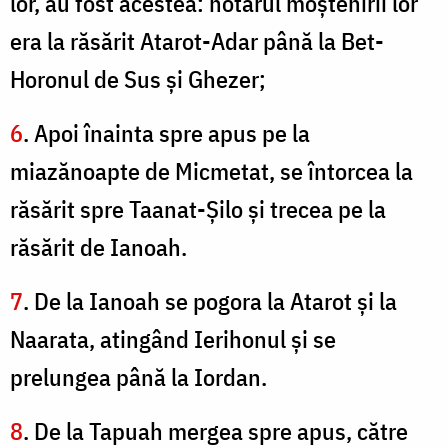
lor, au fost acestea: hotarul moştenirii lor
era la răsărit Atarot-Adar până la Bet-
Horonul de Sus şi Ghezer;
6
. Apoi înainta spre apus pe la
miazănoapte de Micmetat, se întorcea la
răsărit spre Taanat-Şilo şi trecea pe la
răsărit de Ianoah.
7
. De la Ianoah se pogora la Atarot şi la
Naarata, atingând Ierihonul şi se
prelungea până la Iordan.
8
. De la Tapuah mergea spre apus, către