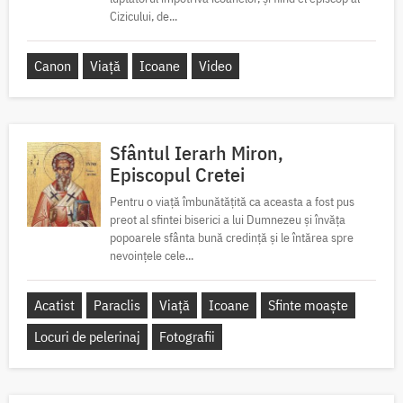
Cizicului, de...
Canon
Viață
Icoane
Video
Sfântul Ierarh Miron,
Episcopul Cretei
Pentru o viață îmbunătățită ca aceasta a fost pus
preot al sfintei biserici a lui Dumnezeu și învăța
popoarele sfânta bună credință și le întărea spre
nevoințele cele...
Acatist
Paraclis
Viață
Icoane
Sfinte moaște
Locuri de pelerinaj
Fotografii