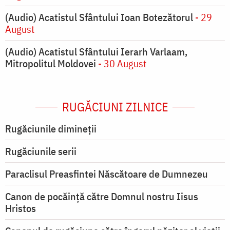
(Audio) Acatistul Sfântului Ioan Botezătorul
- 29
August
(Audio) Acatistul Sfântului Ierarh Varlaam,
Mitropolitul Moldovei
- 30 August
RUGĂCIUNI ZILNICE
Rugăciunile dimineții
Rugăciunile serii
Paraclisul Preasfintei Născătoare de Dumnezeu
Canon de pocăință către Domnul nostru Iisus
Hristos