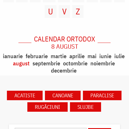
U
V
Z
CALENDAR ORTODOX
8 AUGUST
ianuarie
februarie
martie
aprilie
mai
iunie
iulie
august
septembrie
octombrie
noiembrie
decembrie
ACATISTE
CANOANE
PARACLISE
RUGĂCIUNI
SLUJBE