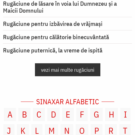
Rugăciune de lăsare în voia lui Dumnezeu şi a
Maicii Domnului
Rugăciune pentru izbăvirea de vrăjmași
Rugăciune pentru călătorie binecuvântată
Rugăciune puternică, la vreme de ispită
vezi mai multe rugăciuni
SINAXAR ALFABETIC
A
B
C
D
E
F
G
H
I
J
K
L
M
N
O
P
R
T