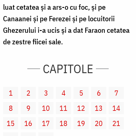
luat cetatea şi a ars-o cu foc, şi pe
Canaanei şi pe Ferezei şi pe locuitorii
Ghezerului i-a ucis şi a dat Faraon cetatea
de zestre fiicei sale.
CAPITOLE
1
2
3
4
5
6
7
8
9
10
11
12
13
14
15
16
17
18
19
20
21