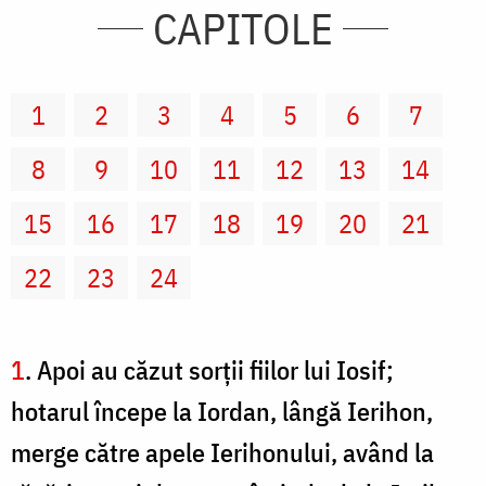
CAPITOLE
1
2
3
4
5
6
7
8
9
10
11
12
13
14
15
16
17
18
19
20
21
22
23
24
1
. Apoi au căzut sorţii fiilor lui Iosif;
hotarul începe la Iordan, lângă Ierihon,
merge către apele Ierihonului, având la