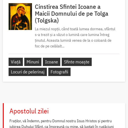
Cinstirea Sfintei Icoane a
Maicii Domnului de pe Tolga
(Tolgska)
La miezul nopții, când toată lumea dormea, sfântul
s-a trezit și a văzut o lumină care lumina întreg
ținutul. Aceasta lumină venea de la o coloană de
foc de pe celălalt...
Viață
Minuni
Icoane
Sfinte moaște
Locuri de pelerinaj
Fotografii
Apostolul zilei
Fraților, vă îndemn, pentru Domnul nostru Iisus Hristos și pentru
iubirea Duhului Sfânt, ca împreună cu mine, să luptați în rugăciuni