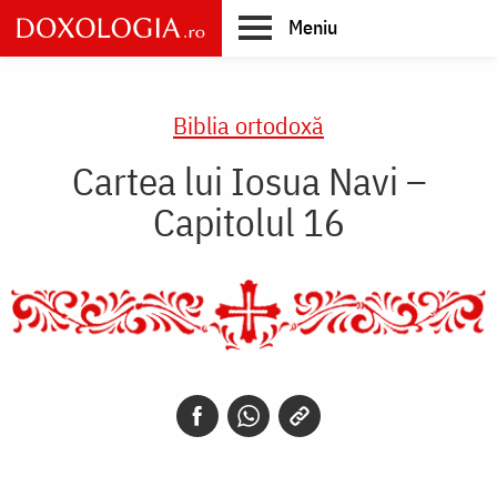
Skip
Meniu
to
main
Main
content
navigation
Biblia ortodoxă
Cartea lui Iosua Navi –
Capitolul 16