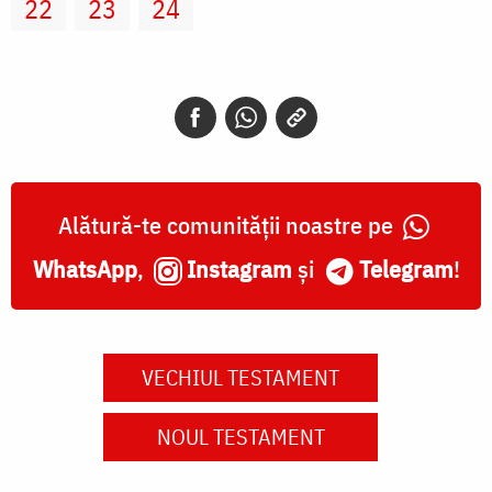
22
23
24
Alătură-te comunității noastre pe
WhatsApp
,
Instagram
și
Telegram
!
VECHIUL TESTAMENT
NOUL TESTAMENT