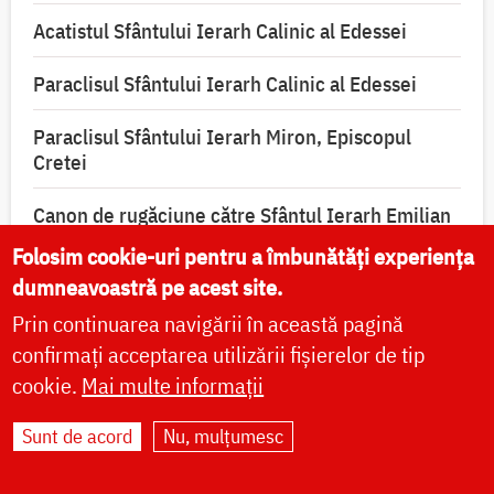
Acatistul Sfântului Ierarh Calinic al Edessei
Paraclisul Sfântului Ierarh Calinic al Edessei
Paraclisul Sfântului Ierarh Miron, Episcopul
Cretei
Canon de rugăciune către Sfântul Ierarh Emilian
Mărturisitorul, Episcopul Cizicului
Folosim cookie-uri pentru a îmbunătăți experiența
dumneavoastră pe acest site.
Canon de rugăciune către Sfântul Preot Mucenic
Alexandru din Basarabia
Prin continuarea navigării în această pagină
confirmați acceptarea utilizării fișierelor de tip
Troparul Sfântului Ierarh Emilian Mărturisitorul,
cookie.
Mai multe informații
Episcopul Cizicului
Sunt de acord
Nu, mulțumesc
Troparul Sfântului Preot Mucenic Alexandru din
Basarabia