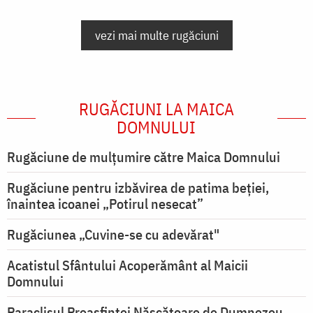
vezi mai multe rugăciuni
RUGĂCIUNI LA MAICA
DOMNULUI
Rugăciune de mulţumire către Maica Domnului
Rugăciune pentru izbăvirea de patima beției,
înaintea icoanei „Potirul nesecat”
Rugăciunea „Cuvine-se cu adevărat"
Acatistul Sfântului Acoperământ al Maicii
Domnului
Paraclisul Preasfintei Născătoare de Dumnezeu