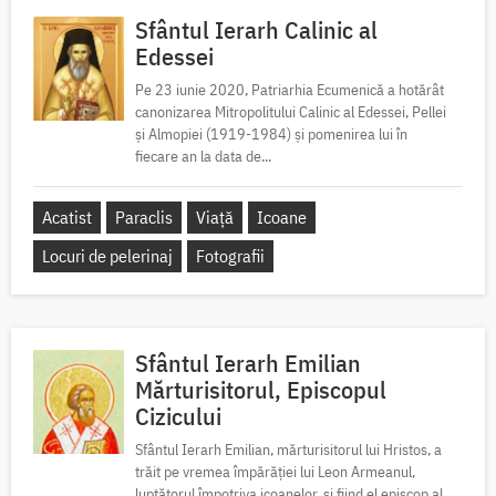
Sfântul Ierarh Calinic al
Edessei
Pe 23 iunie 2020, Patriarhia Ecumenică a hotărât
canonizarea Mitropolitului Calinic al Edessei, Pellei
și Almopiei (1919-1984) și pomenirea lui în
fiecare an la data de...
Acatist
Paraclis
Viață
Icoane
Locuri de pelerinaj
Fotografii
Sfântul Ierarh Emilian
Mărturisitorul, Episcopul
Cizicului
Sfântul Ierarh Emilian, mărturisitorul lui Hristos, a
trăit pe vremea împărăției lui Leon Armeanul,
luptătorul împotriva icoanelor, și fiind el episcop al