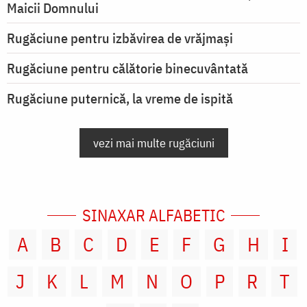
Maicii Domnului
Rugăciune pentru izbăvirea de vrăjmași
Rugăciune pentru călătorie binecuvântată
Rugăciune puternică, la vreme de ispită
vezi mai multe rugăciuni
SINAXAR ALFABETIC
A
B
C
D
E
F
G
H
I
J
K
L
M
N
O
P
R
T