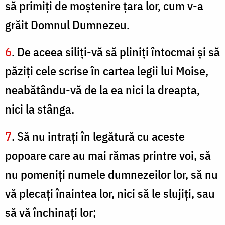
să primiţi de moştenire ţara lor, cum v-a
grăit Domnul Dumnezeu.
6
. De aceea siliţi-vă să pliniţi întocmai şi să
păziţi cele scrise în cartea legii lui Moise,
neabătându-vă de la ea nici la dreapta,
nici la stânga.
7
. Să nu intraţi în legătură cu aceste
popoare care au mai rămas printre voi, să
nu pomeniţi numele dumnezeilor lor, să nu
vă plecaţi înaintea lor, nici să le slujiţi, sau
să vă închinaţi lor;