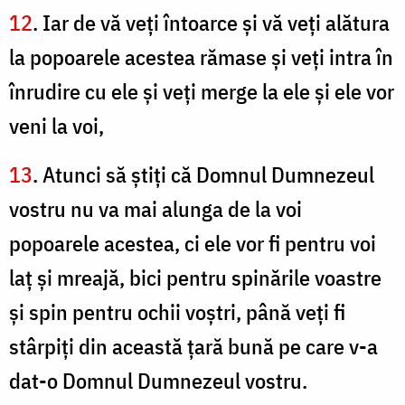
12
. Iar de vă veţi întoarce şi vă veţi alătura
la popoarele acestea rămase şi veţi intra în
înrudire cu ele şi veţi merge la ele şi ele vor
veni la voi,
13
. Atunci să ştiţi că Domnul Dumnezeul
vostru nu va mai alunga de la voi
popoarele acestea, ci ele vor fi pentru voi
laţ şi mreajă, bici pentru spinările voastre
şi spin pentru ochii voştri, până veţi fi
stârpiţi din această țară bună pe care v-a
dat-o Domnul Dumnezeul vostru.