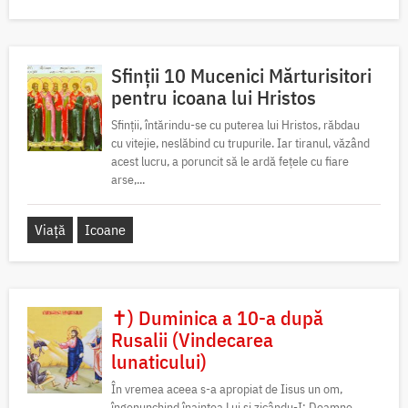
Sfinții 10 Mucenici Mărturisitori
pentru icoana lui Hristos
Sfinții, întărindu-se cu puterea lui Hristos, răbdau
cu vitejie, neslăbind cu trupurile. Iar tiranul, văzând
acest lucru, a poruncit să le ardă fețele cu fiare
arse,...
Viață
Icoane
✝) Duminica a 10-a după
Rusalii (Vindecarea
lunaticului)
În vremea aceea s-a apropiat de Iisus un om,
îngenunchind înaintea Lui și zicându-I: Doamne,