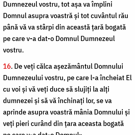
Dumnezeul vostru, tot aşa va împlini
Domnul asupra voastră şi tot cuvântul rău
până vă va stârpi din această ţară bogată
pe care v-a dat-o Domnul Dumnezeul
vostru.
16
. De veţi călca aşezământul Domnului
Dumnezeului vostru, pe care l-a încheiat El
cu voi şi vă veţi duce să slujiţi la alţi
dumnezei şi să vă închinaţi lor, se va
aprinde asupra voastră mânia Domnului şi
veţi pieri curând din ţara aceasta bogată
pe care v-a dat-o Domnul».