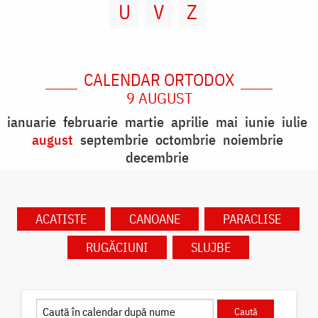
U
V
Z
CALENDAR ORTODOX
9 AUGUST
ianuarie
februarie
martie
aprilie
mai
iunie
iulie
august
septembrie
octombrie
noiembrie
decembrie
ACATISTE
CANOANE
PARACLISE
RUGĂCIUNI
SLUJBE