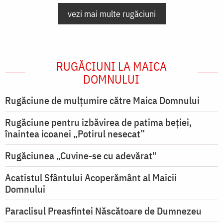
vezi mai multe rugăciuni
RUGĂCIUNI LA MAICA
DOMNULUI
Rugăciune de mulţumire către Maica Domnului
Rugăciune pentru izbăvirea de patima beției,
înaintea icoanei „Potirul nesecat”
Rugăciunea „Cuvine-se cu adevărat"
Acatistul Sfântului Acoperământ al Maicii
Domnului
Paraclisul Preasfintei Născătoare de Dumnezeu