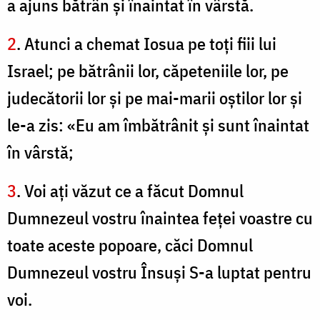
a ajuns bătrân şi înaintat în vârstă.
2
. Atunci a chemat Iosua pe toţi fiii lui
Israel; pe bătrânii lor, căpeteniile lor, pe
judecătorii lor şi pe mai-marii oştilor lor şi
le-a zis: «Eu am îmbătrânit şi sunt înaintat
în vârstă;
3
. Voi aţi văzut ce a făcut Domnul
Dumnezeul vostru înaintea feţei voastre cu
toate aceste popoare, căci Domnul
Dumnezeul vostru Însuşi S-a luptat pentru
voi.