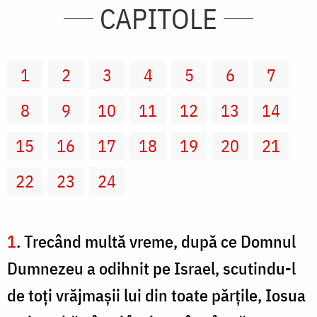
CAPITOLE
1
2
3
4
5
6
7
8
9
10
11
12
13
14
15
16
17
18
19
20
21
22
23
24
1
. Trecând multă vreme, după ce Domnul
Dumnezeu a odihnit pe Israel, scutindu-l
de toţi vrăjmaşii lui din toate părţile, Iosua