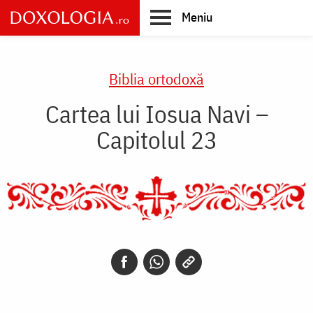
Skip
Meniu
to
main
Main
content
navigation
Biblia ortodoxă
Cartea lui Iosua Navi –
Capitolul 23