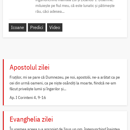
miluiește pe fiul meu, că este lunatic și pătimește
rău, căci adesea...
Icoane
Predici
Video
Apostolul zilei
Fraților, mi se pare că Dumnezeu, pe noi, apostolii, ne-a arătat ca pe
cei din urmă oameni, ca pe niște osândiți la moarte, fiindcă ne-am
făcut priveliște lumii și îngerilor și...
Ap. I Corinteni 4, 9-16
Evanghelia zilei
În vremea aceea s-a apropiat de Iisus un om, îngenunchind înaintea