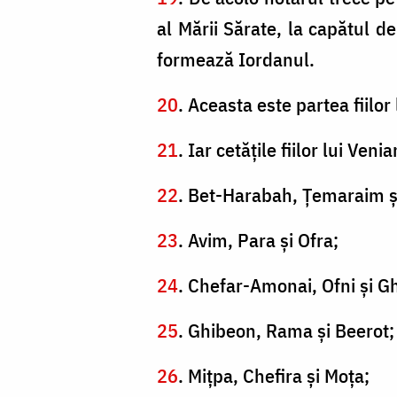
al Mării Sărate, la capătul de
formează Iordanul.
20
. Aceasta este partea fiilor
21
. Iar cetăţile fiilor lui Ve
22
. Bet-Harabah, Ţemaraim şi
23
. Avim, Para şi Ofra;
24
. Chefar-Amonai, Ofni şi G
25
. Ghibeon, Rama şi Beerot;
26
. Miţpa, Chefira şi Moţa;