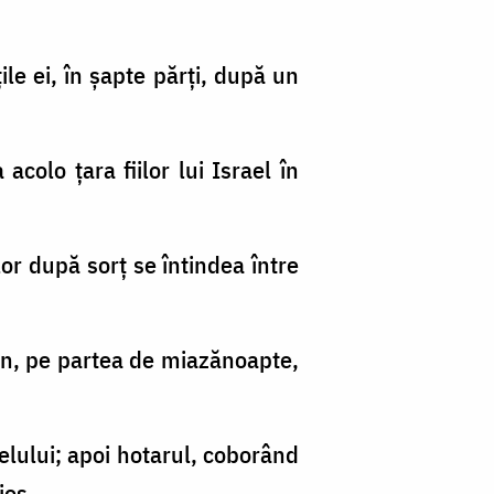
ile ei, în şapte părţi, după un
acolo ţara fiilor lui Israel în
 lor după sorţ se întindea între
hon, pe partea de miazănoapte,
elului; apoi hotarul, coborând
jos.