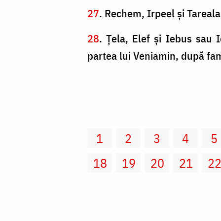
27
. Rechem, Irpeel şi Tareala
28
. Ţela, Elef şi Iebus sau 
partea lui Veniamin, după fami
1
2
3
4
5
18
19
20
21
2