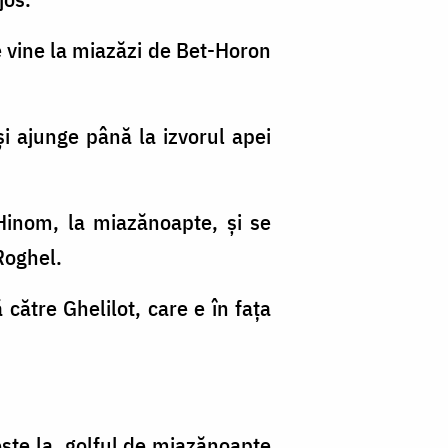
e vine la miazăzi de Bet-Horon
şi ajunge până la izvorul apei
-Hinom, la miazănoapte, şi se
Roghel.
către Ghelilot, care e în faţa
eşte la, golful de miazănoapte