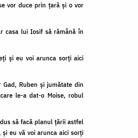
 se vor duce prin ţară şi o vor
r casa lui Iosif să rămână în
eţi şi eu voi arunca sorţi aici
Iar Gad, Ruben şi jumătate din
 care le-a dat-o Moise, robul
dus să facă planul ţării astfel
 şi eu vă voi arunca aici sorţi