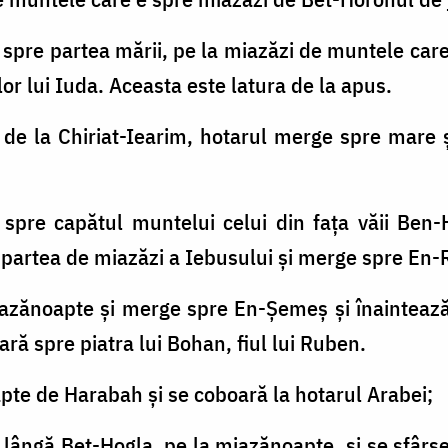
ă spre partea mării, pe la miazăzi de muntele car
lor lui Iuda. Aceasta este latura de la apus.
, de la Chiriat-Iearim, hotarul merge spre mare 
 spre capătul muntelui celui din fața văii Ben
partea de miazăzi a Iebusului şi merge spre En-
iazănoapte şi merge spre En-Şemeş şi înaintează 
ră spre piatra lui Bohan, fiul lui Ruben.
apte de Harabah şi se coboară la hotarul Arabei;
e lângă Bet-Hogla, pe la miazănoapte, şi se sfârş