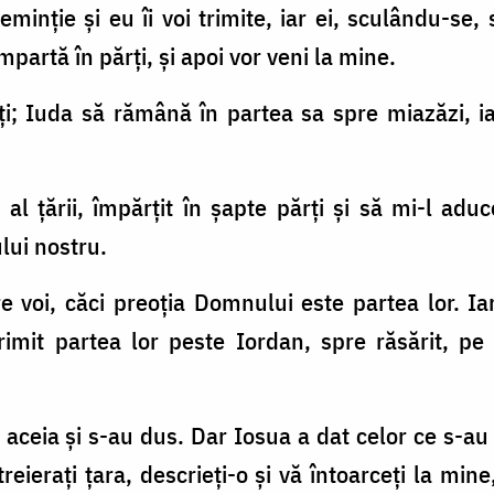
eminţie şi eu îi voi trimite, iar ei, sculându-se,
mpartă în părţi, şi apoi vor veni la mine.
ţi; Iuda să rămână în partea sa spre miazăzi, ia
 al ţării, împărţit în şapte părţi şi să mi-l aduc
ui nostru.
tre voi, căci preoţia Domnului este partea lor. 
imit partea lor peste Iordan, spre răsărit, pe
 aceia şi s-au dus. Dar Iosua a dat celor ce s-au 
eieraţi ţara, descrieţi-o şi vă întoarceţi la mine,