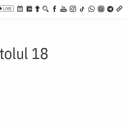
LIVE
09
tolul 18