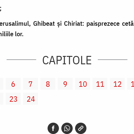
;
Ierusalimul, Ghibeat şi Chiriat: paisprezece cetă
liile lor.
CAPITOLE
6
7
8
9
10
11
12
2
23
24