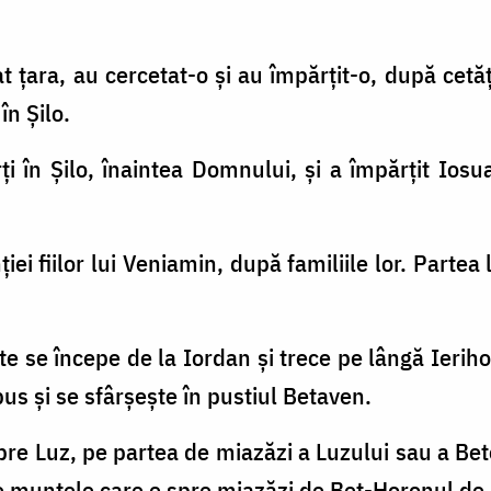
at ţara, au cercetat-o şi au împărţit-o, după cetăţ
în Şilo.
ţi în Şilo, înaintea Domnului, şi a împărţit Iosua 
ţiei fiilor lui Veniamin, după familiile lor. Partea
te se începe de la Iordan şi trece pe lângă Ieri
us şi se sfârşeşte în pustiul Betaven.
pre Luz, pe partea de miazăzi a Luzului sau a Bet
e muntele care e spre miazăzi de Bet-Horonul de 