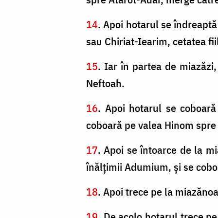
14
. Apoi hotarul se îndreapt
sau Chiriat-Iearim, cetatea fii
15
. Iar în partea de miazăzi
Neftoah.
16
. Apoi hotarul se coboară
coboară pe valea Hinom spre 
17
. Apoi se întoarce de la m
înălţimii Adumium, şi se coboa
18
. Apoi trece pe la miazăno
19
. De acolo hotarul trece p