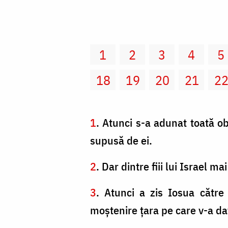
1
2
3
4
5
18
19
20
21
2
1
. Atunci s-a adunat toată obş
supusă de ei.
2
. Dar dintre fiii lui Israel m
3
. Atunci a zis Iosua către
moştenire ţara pe care v-a d