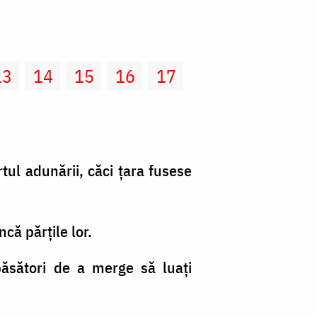
13
14
15
16
17
rtul adunării, căci ţara fusese
ncă părţile lor.
păsători de a merge să luaţi