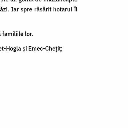
zi. Iar spre răsărit hotarul îl
familiile lor.
 Bet-Hogla şi Emec-Cheţiţ;