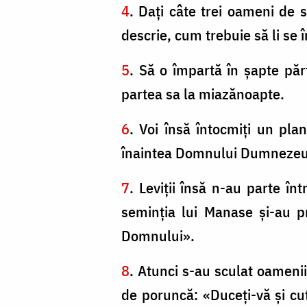
4
. Daţi câte trei oameni de s
descrie, cum trebuie să li se î
5
. Să o împartă în şapte păr
partea sa la miazănoapte.
6
. Voi însă întocmiţi un plan
înaintea Domnului Dumnezeul
7
. Leviţii însă n-au parte în
seminţia lui Manase şi-au pr
Domnului».
8
. Atunci s-au sculat oamenii
de poruncă: «Duceţi-vă şi cutr