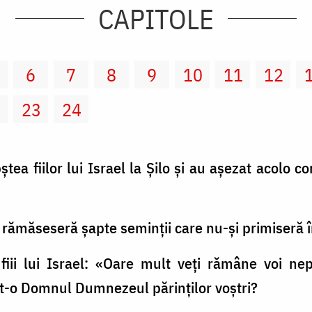
CAPITOLE
6
7
8
9
10
11
12
2
23
24
tea fiilor lui Israel la Şilo şi au aşezat acolo co
ai rămăseseră şapte seminţii care nu-şi primiseră î
 fiii lui Israel: «Oare mult veţi rămâne voi ne
at-o Domnul Dumnezeul părinţilor voştri?