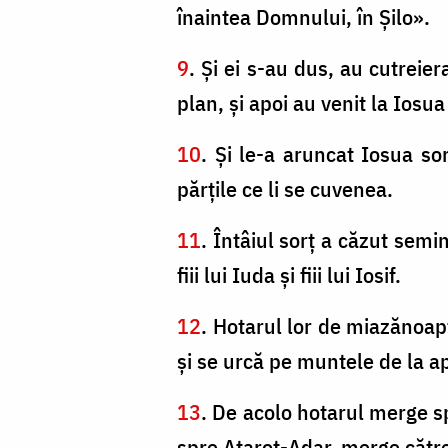
înaintea Domnului, în Şilo».
9
. Şi ei s-au dus, au cutreier
plan, şi apoi au venit la Iosua 
10
. Şi le-a aruncat Iosua sor
părţile ce li se cuvenea.
11
. Întâiul sorţ a căzut semin
fiii lui Iuda şi fiii lui Iosif.
12
. Hotarul lor de miazănoap
şi se urcă pe muntele de la ap
13
. De acolo hotarul merge s
spre Atarot-Adar, merge cătr