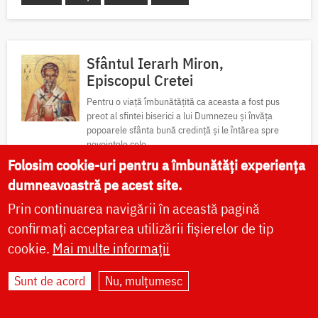
Sfântul Ierarh Miron,
Episcopul Cretei
Pentru o viață îmbunătățită ca aceasta a fost pus
preot al sfintei biserici a lui Dumnezeu și învăța
popoarele sfânta bună credință și le întărea spre
nevoințele cele...
Folosim cookie-uri pentru a îmbunătăți experiența
dumneavoastră pe acest site.
Acatist
Paraclis
Viață
Icoane
Sfinte moaște
Prin continuarea navigării în această pagină
Locuri de pelerinaj
Fotografii
confirmați acceptarea utilizării fișierelor de tip
cookie.
Mai multe informații
Cinstirea Sfintei Icoane a
Sunt de acord
Nu, mulțumesc
Maicii Domnului de pe Tolga
(Tolgska)