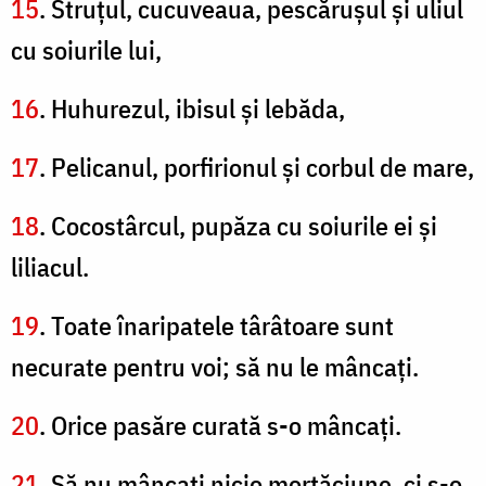
15
. Struţul, cucuveaua, pescăruşul şi uliul
cu soiurile lui,
16
. Huhurezul, ibisul şi lebăda,
17
. Pelicanul, porfirionul şi corbul de mare,
18
. Cocostârcul, pupăza cu soiurile ei şi
liliacul.
19
. Toate înaripatele târâtoare sunt
necurate pentru voi; să nu le mâncaţi.
20
. Orice pasăre curată s-o mâncaţi.
21
. Să nu mâncaţi nicio mortăciune, ci s-o