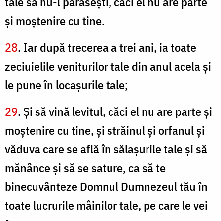
tale să nu-l părăseşti, căci el nu are parte
şi moştenire cu tine.
28
. Iar după trecerea a trei ani, ia toate
zeciuielile veniturilor tale din anul acela şi
le pune în locaşurile tale;
29
. Şi să vină levitul, căci el nu are parte şi
moştenire cu tine, şi străinul şi orfanul şi
văduva care se află în sălaşurile tale şi să
mănânce şi să se sature, ca să te
binecuvânteze Domnul Dumnezeul tău în
toate lucrurile mâinilor tale, pe care le vei