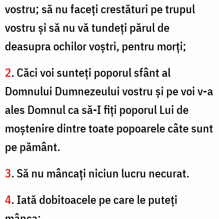
vostru; să nu faceţi crestături pe trupul
vostru şi să nu vă tundeţi părul de
deasupra ochilor voştri, pentru morţi;
2
. Căci voi sunteţi poporul sfânt al
Domnului Dumnezeului vostru şi pe voi v-a
ales Domnul ca să-I fiţi poporul Lui de
moştenire dintre toate popoarele câte sunt
pe pământ.
3
. Să nu mâncaţi niciun lucru necurat.
4
. Iată dobitoacele pe care le puteţi
mânca: