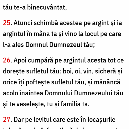
tău te-a binecuvântat,
25
. Atunci schimbă acestea pe argint şi ia
argintul în mâna ta şi vino la locul pe care
l-a ales Domnul Dumnezeul tău;
26
. Apoi cumpără pe argintul acesta tot ce
doreşte sufletul tău: boi, oi, vin, sicheră şi
orice îţi pofteşte sufletul tău, şi mănâncă
acolo înaintea Domnului Dumnezeului tău
şi te veseleşte, tu şi familia ta.
27
. Dar pe levitul care este în locaşurile