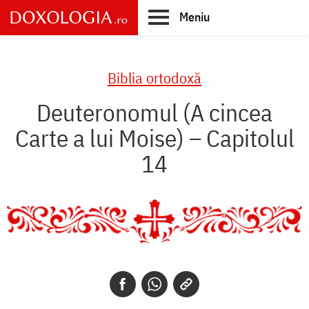
Skip
Meniu
to
main
Main
content
navigation
Biblia ortodoxă
Deuteronomul (A cincea
Carte a lui Moise) – Capitolul
14