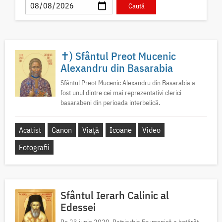
✝) Sfântul Preot Mucenic
Alexandru din Basarabia
Sfântul Preot Mucenic Alexandru din Basarabia a
fost unul dintre cei mai reprezentativi clerici
basarabeni din perioada interbelică.
Acatist
Canon
Viață
Icoane
Video
Fotografii
Sfântul Ierarh Calinic al
Edessei