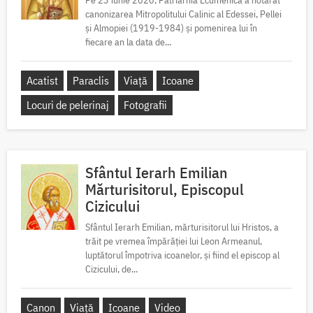
Pe 23 iunie 2020, Patriarhia Ecumenică a hotărât
canonizarea Mitropolitului Calinic al Edessei, Pellei
și Almopiei (1919-1984) și pomenirea lui în
fiecare an la data de...
Acatist
Paraclis
Viață
Icoane
Locuri de pelerinaj
Fotografii
Sfântul Ierarh Emilian
Mărturisitorul, Episcopul
Cizicului
Sfântul Ierarh Emilian, mărturisitorul lui Hristos, a
trăit pe vremea împărăției lui Leon Armeanul,
luptătorul împotriva icoanelor, și fiind el episcop al
Cizicului, de...
Canon
Viață
Icoane
Video