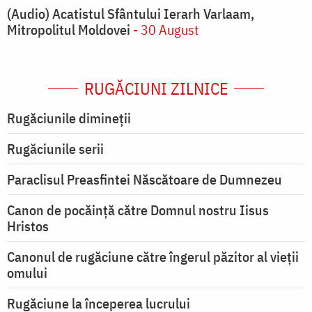
(Audio) Acatistul Sfântului Ierarh Varlaam,
Mitropolitul Moldovei
- 30 August
RUGĂCIUNI ZILNICE
Rugăciunile dimineții
Rugăciunile serii
Paraclisul Preasfintei Născătoare de Dumnezeu
Canon de pocăință către Domnul nostru Iisus
Hristos
Canonul de rugăciune către îngerul păzitor al vieții
omului
Rugăciune la începerea lucrului