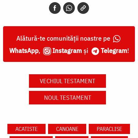
Alătură-te comunității noastre pe
WhatsApp
,
Instagram
și
Telegram
!
VECHIUL TESTAMENT
NOUL TESTAMENT
ACATISTE
CANOANE
PARACLISE