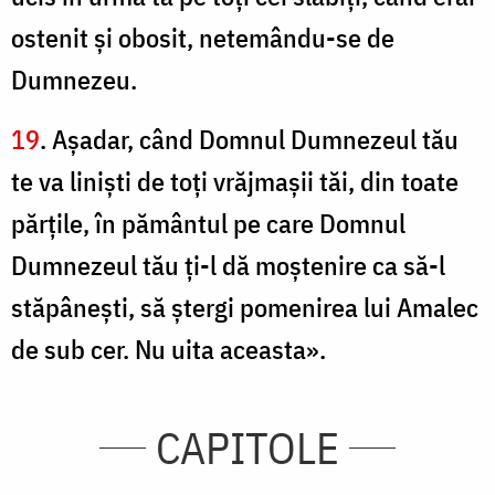
ostenit şi obosit, netemându-se de
Dumnezeu.
19
. Aşadar, când Domnul Dumnezeul tău
te va linişti de toţi vrăjmaşii tăi, din toate
părţile, în pământul pe care Domnul
Dumnezeul tău ţi-l dă moştenire ca să-l
stăpâneşti, să ştergi pomenirea lui Amalec
de sub cer. Nu uita aceasta».
CAPITOLE