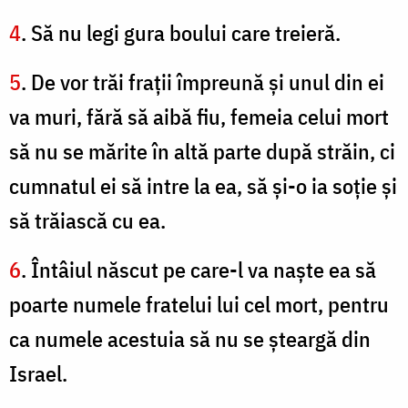
4
. Să nu legi gura boului care treieră.
5
. De vor trăi fraţii împreună şi unul din ei
va muri, fără să aibă fiu, femeia celui mort
să nu se mărite în altă parte după străin, ci
cumnatul ei să intre la ea, să şi-o ia soţie şi
să trăiască cu ea.
6
. Întâiul născut pe care-l va naşte ea să
poarte numele fratelui lui cel mort, pentru
ca numele acestuia să nu se şteargă din
Israel.