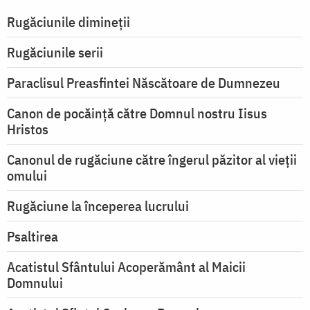
Rugăciunile dimineții
Rugăciunile serii
Paraclisul Preasfintei Născătoare de Dumnezeu
Canon de pocăință către Domnul nostru Iisus
Hristos
Canonul de rugăciune către îngerul păzitor al vieții
omului
Rugăciune la începerea lucrului
Psaltirea
Acatistul Sfântului Acoperământ al Maicii
Domnului