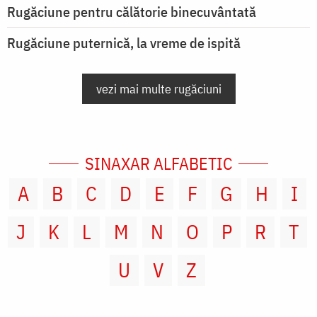
Rugăciune pentru călătorie binecuvântată
Rugăciune puternică, la vreme de ispită
vezi mai multe rugăciuni
SINAXAR ALFABETIC
A
B
C
D
E
F
G
H
I
J
K
L
M
N
O
P
R
T
U
V
Z