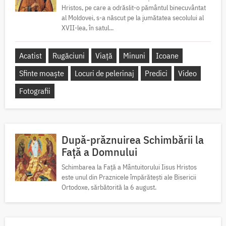
Hristos, pe care a odrăslit-o pământul binecuvântat
al Moldovei, s-a născut pe la jumătatea secolului al
XVII-lea, în satul...
Acatist
Rugăciuni
Viață
Minuni
Icoane
Sfinte moaște
Locuri de pelerinaj
Predici
Video
Fotografii
După-prăznuirea Schimbării la
Față a Domnului
Schimbarea la Față a Mântuitorului Iisus Hristos
este unul din Praznicele împărătești ale Bisericii
Ortodoxe, sărbătorită la 6 august.