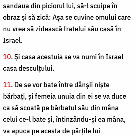
sandaua din piciorul lui, să-l scuipe în
obraz şi să zică: Aşa se cuvine omului care
nu vrea să zidească fratelui său casă în
Israel.
10
. Şi casa acestuia se va numi în Israel
casa desculţului.
11
. De se vor bate între dânşii nişte
bărbaţi, şi femeia unuia din ei se va duce
ca să scoată pe bărbatul său din mâna
celui ce-l bate şi, întinzându-şi ea mâna,
va apuca pe acesta de părţile lui