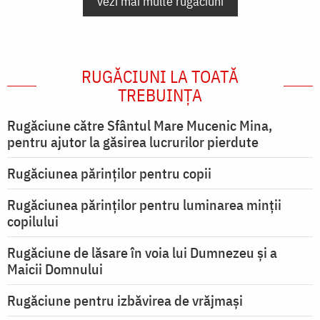
vezi mai multe rugăciuni
RUGĂCIUNI LA TOATĂ
TREBUINȚA
Rugăciune către Sfântul Mare Mucenic Mina,
pentru ajutor la găsirea lucrurilor pierdute
Rugăciunea părinților pentru copii
Rugăciunea părinților pentru luminarea minţii
copilului
Rugăciune de lăsare în voia lui Dumnezeu şi a
Maicii Domnului
Rugăciune pentru izbăvirea de vrăjmași