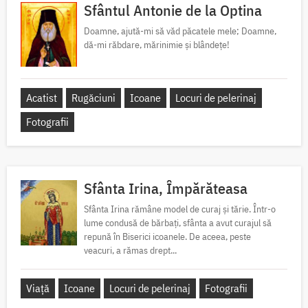
Sfântul Antonie de la Optina
Doamne, ajută-mi să văd păcatele mele; Doamne,
dă-mi răbdare, mărinimie şi blândeţe!
Acatist
Rugăciuni
Icoane
Locuri de pelerinaj
Fotografii
Sfânta Irina, Împărăteasa
Sfânta Irina rămâne model de curaj și tărie. Într-o
lume condusă de bărbați, sfânta a avut curajul să
repună în Biserici icoanele. De aceea, peste
veacuri, a rămas drept...
Viață
Icoane
Locuri de pelerinaj
Fotografii