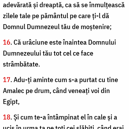
adevărată şi dreaptă, ca să se înmulţească
zilele tale pe pământul pe care ţi-l dă
Domnul Dumnezeul tău de moştenire;
16
. Că urâciune este înaintea Domnului
Dumnezeului tău tot cel ce face
strâmbătate.
17
. Adu-ți aminte cum s-a purtat cu tine
Amalec pe drum, când veneaţi voi din
Egipt,
18
. Şi cum te-a întâmpinat el în cale şi a
ucis în urma ta pe toţi cei slăbiţi, când erai