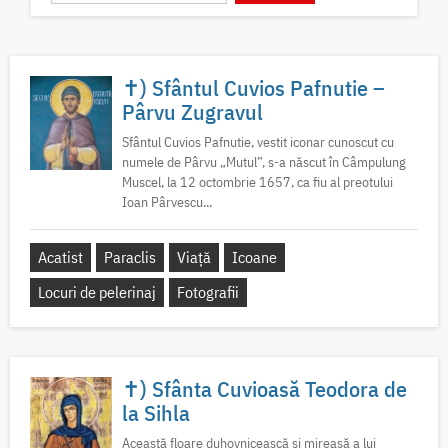
✝) Sfântul Cuvios Pafnutie –
Pârvu Zugravul
Sfântul Cuvios Pafnutie, vestit iconar cunoscut cu
numele de Pârvu „Mutul”, s-a născut în Câmpulung
Muscel, la 12 octombrie 1657, ca fiu al preotului
Ioan Pârvescu...
Acatist
Paraclis
Viață
Icoane
Locuri de pelerinaj
Fotografii
✝) Sfânta Cuvioasă Teodora de
la Sihla
Această floare duhovnicească și mireasă a lui