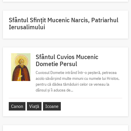
Sfântul Sfinţit Mucenic Narcis, Patriarhul
Ierusalimului
Sfântul Cuvios Mucenic
Dometie Persul
Cuviosul Dometie intrând într-o peșteră, petrecea
acolo săvârșind multe minuni cu numele lui Hristos,
pentru că dădea tămăduiri celor ce veneau la
dânsul și îi aducea de...
Canon
Viață
Icoane