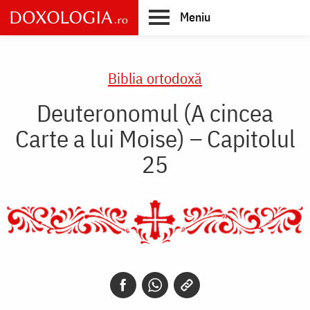
Skip
Meniu
to
main
Main
content
navigation
Biblia ortodoxă
Deuteronomul (A cincea
Carte a lui Moise) – Capitolul
25