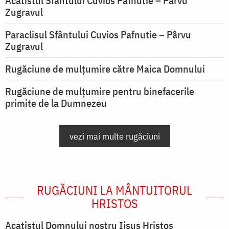
Acatistul Sfântului Cuvios Pafnutie – Pârvu
Zugravul
Paraclisul Sfântului Cuvios Pafnutie – Pârvu
Zugravul
Rugăciune de mulţumire către Maica Domnului
Rugăciune de mulțumire pentru binefacerile
primite de la Dumnezeu
vezi mai multe rugăciuni
RUGĂCIUNI LA MÂNTUITORUL
HRISTOS
Acatistul Domnului nostru Iisus Hristos