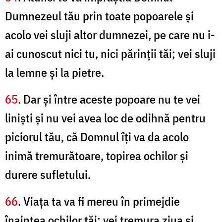
Dumnezeul tău prin toate popoarele şi
acolo vei sluji altor dumnezei, pe care nu i-
ai cunoscut nici tu, nici părinţii tăi; vei sluji
la lemne şi la pietre.
65
. Dar şi între aceste popoare nu te vei
linişti şi nu vei avea loc de odihnă pentru
piciorul tău, că Domnul îţi va da acolo
inimă tremurătoare, topirea ochilor şi
durere sufletului.
66
. Viaţa ta va fi mereu în primejdie
înaintea ochilor tăi; vei tremura ziua şi