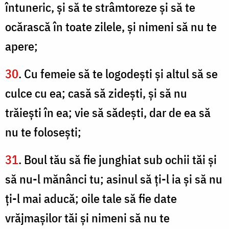
întuneric, şi să te strâmtoreze şi să te
ocărască în toate zilele, şi nimeni să nu te
apere;
30
. Cu femeie să te logodeşti şi altul să se
culce cu ea; casă să zideşti, şi să nu
trăieşti în ea; vie să sădeşti, dar de ea să
nu te foloseşti;
31
. Boul tău să fie junghiat sub ochii tăi şi
să nu-l mănânci tu; asinul să ţi-l ia şi să nu
ţi-l mai aducă; oile tale să fie date
vrăjmaşilor tăi şi nimeni să nu te