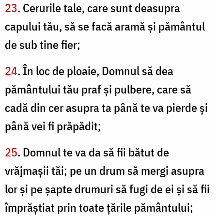
23
. Cerurile tale, care sunt deasupra
capului tău, să se facă aramă şi pământul
de sub tine fier;
24
. În loc de ploaie, Domnul să dea
pământului tău praf şi pulbere, care să
cadă din cer asupra ta până te va pierde şi
până vei fi prăpădit;
25
. Domnul te va da să fii bătut de
vrăjmaşii tăi; pe un drum să mergi asupra
lor şi pe şapte drumuri să fugi de ei şi să fii
împrăştiat prin toate ţările pământului;