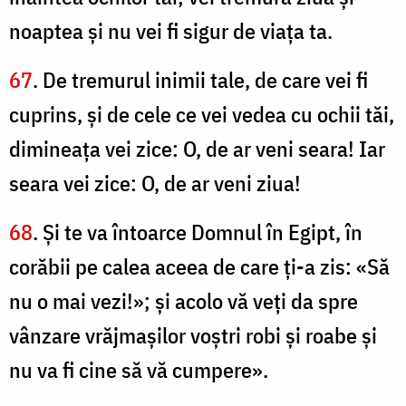
noaptea şi nu vei fi sigur de viaţa ta.
67
. De tremurul inimii tale, de care vei fi
cuprins, şi de cele ce vei vedea cu ochii tăi,
dimineaţa vei zice: O, de ar veni seara! Iar
seara vei zice: O, de ar veni ziua!
68
. Şi te va întoarce Domnul în Egipt, în
corăbii pe calea aceea de care ţi-a zis: «Să
nu o mai vezi!»; şi acolo vă veţi da spre
vânzare vrăjmaşilor voştri robi şi roabe şi
nu va fi cine să vă cumpere».