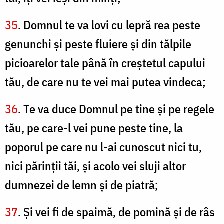
35
. Domnul te va lovi cu lepră rea peste
genunchi şi peste fluiere şi din tălpile
picioarelor tale până în creştetul capului
tău, de care nu te vei mai putea vindeca;
36
. Te va duce Domnul pe tine şi pe regele
tău, pe care-l vei pune peste tine, la
poporul pe care nu l-ai cunoscut nici tu,
nici părinţii tăi, şi acolo vei sluji altor
dumnezei de lemn şi de piatră;
37
. Şi vei fi de spaimă, de pomină şi de râs