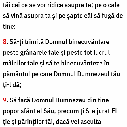
tăi cei ce se vor ridica asupra ta; pe o cale
să vină asupra ta şi pe şapte căi să fugă de
tine;
8
. Să-ți trimită Domnul binecuvântare
peste grânarele tale şi peste tot lucrul
mâinilor tale şi să te binecuvânteze în
pământul pe care Domnul Dumnezeul tău
ţi-l dă;
9
. Să facă Domnul Dumnezeu din tine
popor sfânt al Său, precum ţi S-a jurat El
ţie şi părinţilor tăi, dacă vei asculta