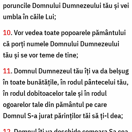
poruncile Domnului Dumnezeului tău şi vei
umbla în căile Lui;
10
. Vor vedea toate popoarele pământului
că porţi numele Domnului Dumnezeului
tău şi se vor teme de tine;
11
. Domnul Dumnezeul tău îţi va da belşug
în toate bunătăţile, în rodul pântecelui tău,
în rodul dobitoacelor tale şi în rodul
ogoarelor tale din pământul pe care
Domnul S-a jurat părinţilor tăi să ţi-l dea;
12
. Domnul îţi va deschide comoara Sa cea