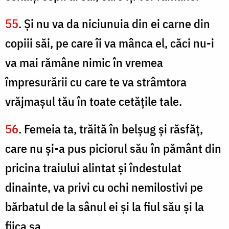
55
. Şi nu va da niciunuia din ei carne din
copiii săi, pe care îi va mânca el, căci nu-i
va mai rămâne nimic în vremea
împresurării cu care te va strâmtora
vrăjmaşul tău în toate cetăţile tale.
56
. Femeia ta, trăită în belşug şi răsfăţ,
care nu şi-a pus piciorul său în pământ din
pricina traiului alintat şi îndestulat
dinainte, va privi cu ochi nemilostivi pe
bărbatul de la sânul ei şi la fiul său şi la
fiica sa,