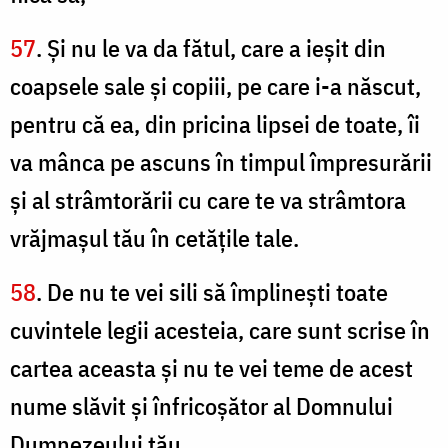
57
. Şi nu le va da fătul, care a ieşit din
coapsele sale şi copiii, pe care i-a născut,
pentru că ea, din pricina lipsei de toate, îi
va mânca pe ascuns în timpul împresurării
şi al strâmtorării cu care te va strâmtora
vrăjmaşul tău în cetăţile tale.
58
. De nu te vei sili să împlineşti toate
cuvintele legii acesteia, care sunt scrise în
cartea aceasta şi nu te vei teme de acest
nume slăvit şi înfricoşător al Domnului
Dumnezeului tău,