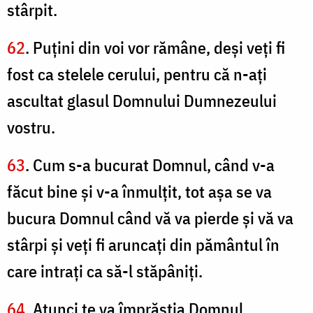
stârpit.
62
. Puţini din voi vor rămâne, deşi veţi fi
fost ca stelele cerului, pentru că n-aţi
ascultat glasul Domnului Dumnezeului
vostru.
63
. Cum s-a bucurat Domnul, când v-a
făcut bine şi v-a înmulţit, tot aşa se va
bucura Domnul când vă va pierde şi vă va
stârpi şi veţi fi aruncaţi din pământul în
care intraţi ca să-l stăpâniţi.
64
. Atunci te va împrăştia Domnul