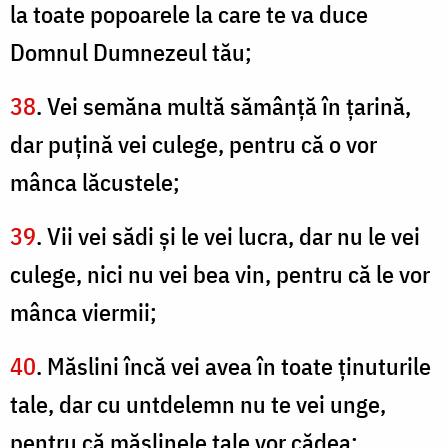
la toate popoarele la care te va duce
Domnul Dumnezeul tău;
38
. Vei semăna multă sămânţă în ţarină,
dar puţină vei culege, pentru că o vor
mânca lăcustele;
39
. Vii vei sădi şi le vei lucra, dar nu le vei
culege, nici nu vei bea vin, pentru că le vor
mânca viermii;
40
. Măslini încă vei avea în toate ţinuturile
tale, dar cu untdelemn nu te vei unge,
pentru că măslinele tale vor cădea;