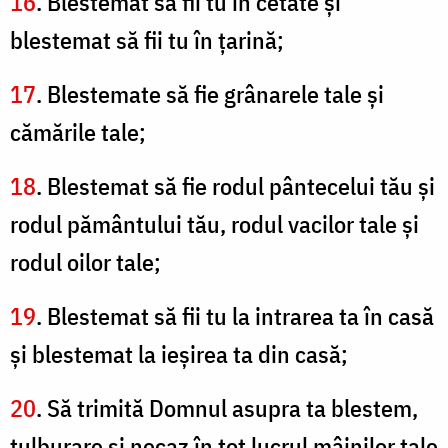
16
. Blestemat să fii tu în cetate şi
blestemat să fii tu în ţarină;
17
. Blestemate să fie grânarele tale şi
cămările tale;
18
. Blestemat să fie rodul pântecelui tău şi
rodul pământului tău, rodul vacilor tale şi
rodul oilor tale;
19
. Blestemat să fii tu la intrarea ta în casă
şi blestemat la ieşirea ta din casă;
20
. Să trimită Domnul asupra ta blestem,
tulburare şi necaz în tot lucrul mâinilor tale