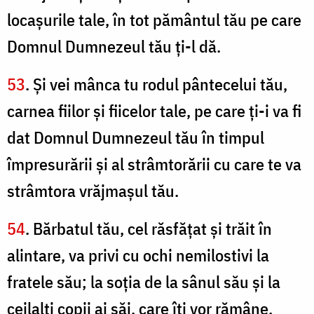
locaşurile tale, în tot pământul tău pe care
Domnul Dumnezeul tău ţi-l dă.
53
. Şi vei mânca tu rodul pântecelui tău,
carnea fiilor şi fiicelor tale, pe care ţi-i va fi
dat Domnul Dumnezeul tău în timpul
împresurării şi al strâmtorării cu care te va
strâmtora vrăjmaşul tău.
54
. Bărbatul tău, cel răsfăţat şi trăit în
alintare, va privi cu ochi nemilostivi la
fratele său; la soţia de la sânul său şi la
ceilalţi copii ai săi, care îţi vor rămâne.