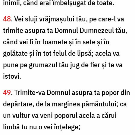
inimii, când erai îmbelşugat de toate.
48
. Vei sluji vrăjmaşului tău, pe care-l va
trimite asupra ta Domnul Dumnezeul tău,
când vei fi în foamete şi în sete şi în
golătate şi în tot felul de lipsă; acela va
pune pe grumazul tău jug de fier şi te va
istovi.
49
. Trimite-va Domnul asupra ta popor din
depărtare, de la marginea pământului; ca
un vultur va veni poporul acela a cărui
limbă tu nu o vei înţelege;