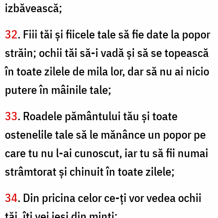
izbăvească;
32
. Fiii tăi şi fiicele tale să fie date la popor
străin; ochii tăi să-i vadă şi să se topească
în toate zilele de mila lor, dar să nu ai nicio
putere în mâinile tale;
33
. Roadele pământului tău şi toate
ostenelile tale să le mănânce un popor pe
care tu nu l-ai cunoscut, iar tu să fii numai
strâmtorat şi chinuit în toate zilele;
34
. Din pricina celor ce-ţi vor vedea ochii
tăi, îţi vei ieşi din minţi;