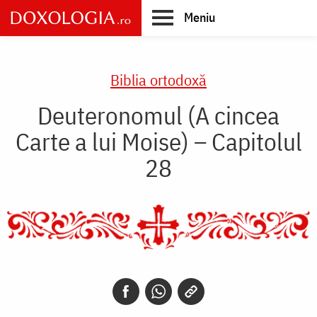
Skip
Meniu
to
main
Main
content
navigation
Biblia ortodoxă
Deuteronomul (A cincea
Carte a lui Moise) – Capitolul
28