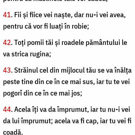
41
. Fii şi fiice vei naşte, dar nu-i vei avea,
pentru că vor fi luaţi în robie;
42
. Toţi pomii tăi şi roadele pământului le
va strica rugina;
43
. Străinul cel din mijlocul tău se va înălţa
peste tine din ce în ce mai sus, iar tu te vei
pogorî din ce în ce mai jos;
44
. Acela îţi va da împrumut, iar tu nu-i vei
da lui împrumut; acela va fi cap, iar tu vei fi
coadă.