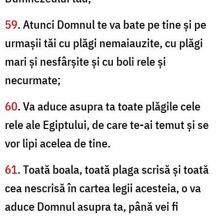
59
. Atunci Domnul te va bate pe tine şi pe
urmaşii tăi cu plăgi nemaiauzite, cu plăgi
mari şi nesfârşite şi cu boli rele şi
necurmate;
60
. Va aduce asupra ta toate plăgile cele
rele ale Egiptului, de care te-ai temut şi se
vor lipi acelea de tine.
61
. Toată boala, toată plaga scrisă şi toată
cea nescrisă în cartea legii acesteia, o va
aduce Domnul asupra ta, până vei fi