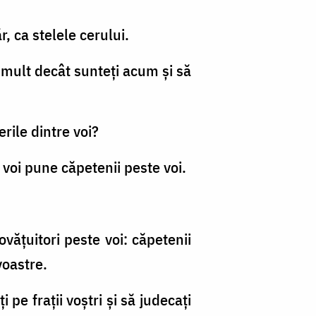
, ca stelele cerului.
 mult decât sunteţi acum şi să
erile dintre voi?
-i voi pune căpetenii peste voi.
povăţuitori peste voi: căpetenii
voastre.
pe fraţii voştri şi să judecaţi