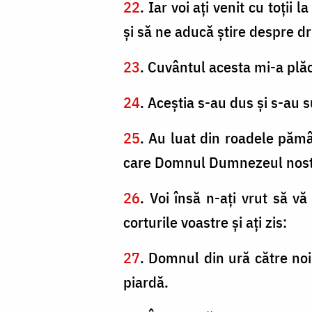
22
. Iar voi aţi venit cu toţi
şi să ne aducă ştire despre d
23
. Cuvântul acesta mi-a plăc
24
. Aceştia s-au dus şi s-au 
25
. Au luat din roadele păm
care Domnul Dumnezeul nostr
26
. Voi însă n-aţi vrut să vă
corturile voastre şi aţi zis:
27
. Domnul din ură către noi
piardă.