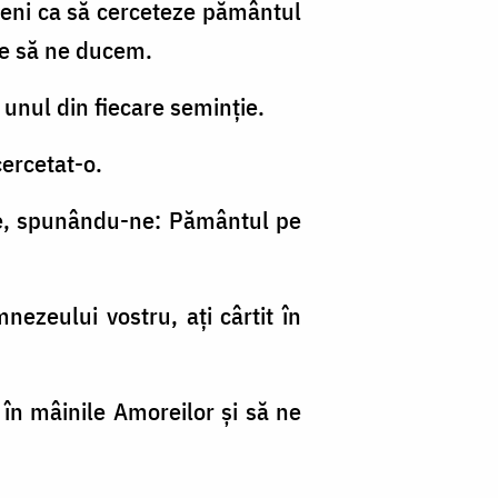
oameni ca să cerceteze pământul
re să ne ducem.
 unul din fiecare seminţie.
cercetat-o.
ire, spunându-ne: Pământul pe
nezeului vostru, aţi cârtit în
în mâinile Amoreilor şi să ne