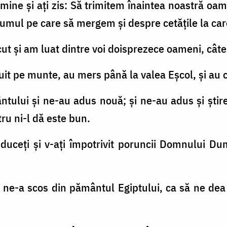
i la mine şi aţi zis: Să trimitem înaintea noastră 
rumul pe care să mergem şi despre cetăţile la ca
ut şi am luat dintre voi doisprezece oameni, câte
suit pe munte, au mers până la valea Eşcol, şi au 
ântului şi ne-au adus nouă; şi ne-au adus şi şt
u ni-l dă este bun.
 duceţi şi v-aţi împotrivit poruncii Domnului Dum
 ne-a scos din pământul Egiptului, ca să ne dea 