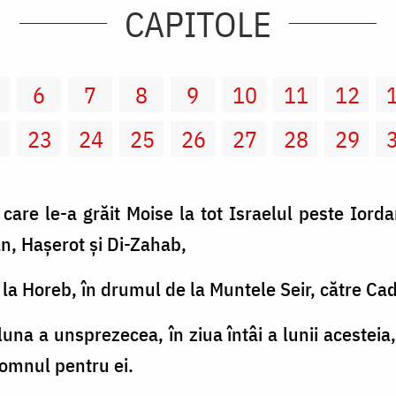
CAPITOLE
6
7
8
9
10
11
12
2
23
24
25
26
27
28
29
care le-a grăit Moise la tot Israelul peste Iorda
an, Haşerot şi Di-Zahab,
 la Horeb, în drumul de la Muntele Seir, către C
luna a unsprezecea, în ziua întâi a lunii acesteia, 
Domnul pentru ei.