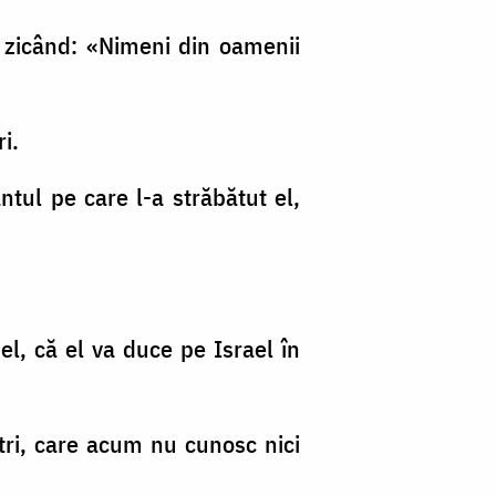
 zicând: «Nimeni din oamenii
i.
ântul pe care l-a străbătut el,
 el, că el va duce pe Israel în
oştri, care acum nu cunosc nici