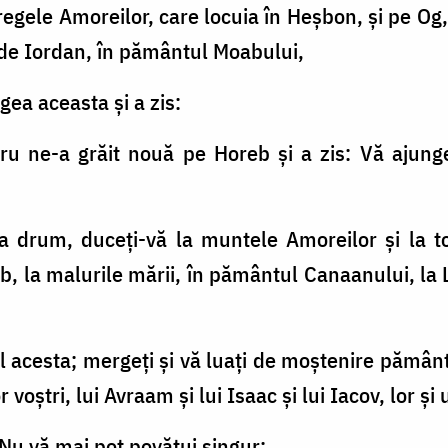
regele Amoreilor, care locuia în Heşbon, şi pe Og,
o de Iordan, în pământul Moabului,
gea aceasta şi a zis:
u ne-a grăit nouă pe Horeb şi a zis: Vă ajung
la drum, duceţi-vă la muntele Amoreilor şi la to
, la malurile mării, în pământul Canaanului, la L
ul acesta; mergeţi şi vă luaţi de moştenire pămâ
voştri, lui Avraam şi lui Isaac şi lui Iacov, lor şi 
Nu vă mai pot povăţui singur;