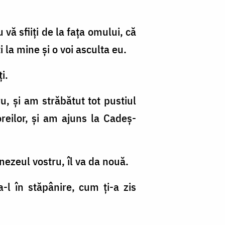
 vă sfiiţi de la faţa omului, că
 la mine şi o voi asculta eu.
i.
 şi am străbătut tot pustiul
reilor, şi am ajuns la Cadeş-
ezeul vostru, îl va da nouă.
-l în stăpânire, cum ţi-a zis