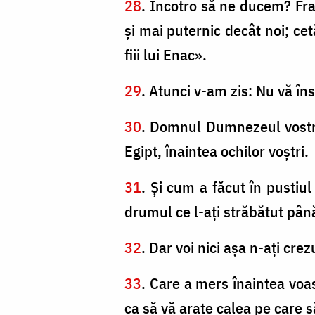
28
. Încotro să ne ducem? Fra
şi mai puternic decât noi; cet
fiii lui Enac».
29
. Atunci v-am zis: Nu vă în
30
. Domnul Dumnezeul vostru 
Egipt, înaintea ochilor voştri.
31
. Şi cum a făcut în pustiu
drumul ce l-aţi străbătut până
32
. Dar voi nici aşa n-aţi c
33
. Care a mers înaintea voas
ca să vă arate calea pe care să