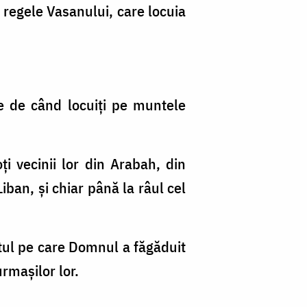
 regele Vasanului, care locuia
e de când locuiţi pe muntele
ţi vecinii lor din Arabah, din
iban, şi chiar până la râul cel
ntul pe care Domnul a făgăduit
urmaşilor lor.