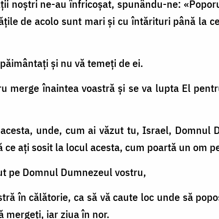
ţii noştri ne-au înfricoşat, spunându-ne: «Popor
ăţile de acolo sunt mari şi cu întărituri până la c
spăimântaţi şi nu vă temeţi de ei.
merge înaintea voastră şi se va lupta El pentru 
l acesta, unde, cum ai văzut tu, Israel, Domnul 
 ce aţi sosit la locul acesta, cum poartă un om pe
rezut pe Domnul Dumnezeul vostru,
tră în călătorie, ca să vă caute loc unde să popo
 mergeţi, iar ziua în nor.