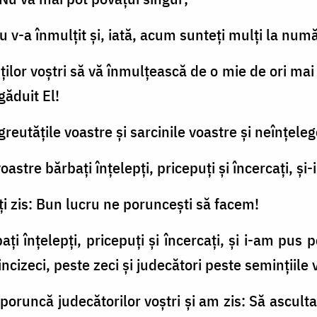
-a înmulţit şi, iată, acum sunteţi mulţi la număr
lor voştri să vă înmulţească de o mie de ori mai
ăduit El!
reutăţile voastre şi sarcinile voastre şi neînţeleg
oastre bărbaţi înţelepţi, pricepuţi şi încercaţi, şi
aţi zis: Bun lucru ne porunceşti să facem!
aţi înţelepţi, pricepuţi şi încercaţi, şi i-am pus 
ncizeci, peste zeci şi judecători peste seminţiile 
runcă judecătorilor voştri şi am zis: Să ascultaţi 