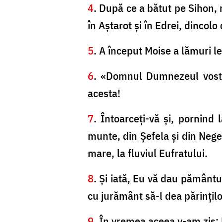
4
. După ce a bătut pe Sihon, 
în Aştarot şi în Edrei, dincol
5
. A început Moise a lămuri le
6
. «Domnul Dumnezeul vostr
acesta!
7
. Întoarceţi-vă şi, pornind 
munte, din Şefela şi din Negeb
mare, la fluviul Eufratului.
8
. Şi iată, Eu vă dau pământ
cu jurământ să-l dea părinţilor 
9
. În vremea aceea v-am zis: 