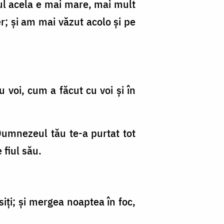
ul acela e mai mare, mai mult
er; şi am mai văzut acolo şi pe
voi, cum a făcut cu voi şi în
Dumnezeul tău te-a purtat tot
 fiul său.
siţi; şi mergea noaptea în foc,