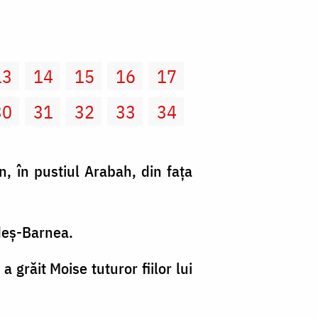
13
14
15
16
17
30
31
32
33
34
n, în pustiul Arabah, din faţa
adeş-Barnea.
a grăit Moise tuturor fiilor lui