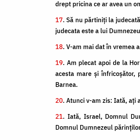
drept pricina ce ar avea un om 
17
. Să nu părtiniţi la judecată
judecata este a lui Dumnezeu. 
18
. V-am mai dat în vremea ac
19
. Am plecat apoi de la Ho
acesta mare şi înfricoşător,
Barnea.
20
. Atunci v-am zis: Iată, aţ
21
. Iată, Israel, Domnul Du
Domnul Dumnezeul părinţilor t