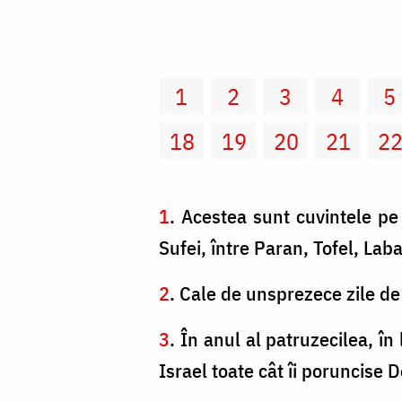
1
2
3
4
5
18
19
20
21
2
1
. Acestea sunt cuvintele pe 
Sufei, între Paran, Tofel, Lab
2
. Cale de unsprezece zile de
3
. În anul al patruzecilea, în 
Israel toate cât îi poruncise 