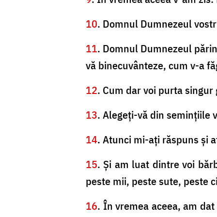
10
. Domnul Dumnezeul vostru v
11
. Domnul Dumnezeul părinţi
vă binecuvânteze, cum v-a făg
12
. Cum dar voi purta singur g
13
. Alegeţi-vă din seminţiile v
14
. Atunci mi-aţi răspuns şi 
15
. Şi am luat dintre voi bărb
peste mii, peste sute, peste ci
16
. În vremea aceea, am dat po