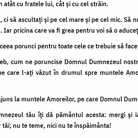
atât cu fratele lui, cât şi cu cel străin.
, ci să ascultaţi şi pe cel mare şi pe cel mic. Să nu
Iar pricina care va fi grea pentru voi să o aduceţi
eea porunci pentru toate cele ce trebuie să faceţ
reb, cum ne poruncise Domnul Dumnezeul nostru,
 pe care l-aţi văzut în drumul spre muntele Amo
i ajuns la muntele Amoreilor, pe care Domnul Dumn
mnezeul tău îţi dă pământul acesta: mergi şi ia
ăi; nu te teme, nici nu te înspăimânta!