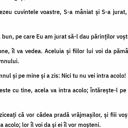
eu cuvintele voastre, S-a mâniat şi S-a jurat,
bun, pe care Eu am jurat să-l dau părinţilor voştr
one, îl va vedea. Aceluia şi fiilor lui voi da păm
mnului.
ul şi pe mine şi a zis: Nici tu nu vei intra acolo!
 este cu tine, acela va intra acolo; întăreşte-l pe
i ziceaţi că vor cădea pradă vrăjmaşilor, şi fiii v
a acolo; lor îl voi da şi ei îl vor moşteni.