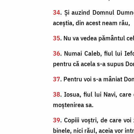
34
. Şi auzind Domnul Dumnez
aceştia, din acest neam rău,
35
. Nu va vedea pământul cel 
36
. Numai Caleb, fiul lui Ief
pentru că acela s-a supus Do
37
. Pentru voi s-a mâniat Domn
38
. Iosua, fiul lui Navi, care
moştenirea sa.
39
. Copiii voştri, de care vo
binele, nici răul, aceia vor intr