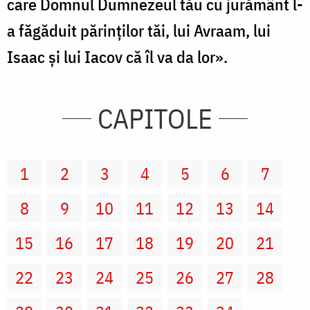
care Domnul Dumnezeul tău cu jurământ l-
a făgăduit părinţilor tăi, lui Avraam, lui
Isaac şi lui Iacov că îl va da lor».
CAPITOLE
1
2
3
4
5
6
7
8
9
10
11
12
13
14
15
16
17
18
19
20
21
22
23
24
25
26
27
28