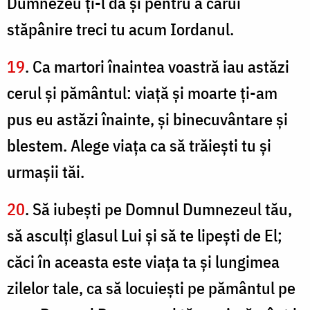
Dumnezeu ţi-l dă şi pentru a cărui
stăpânire treci tu acum Iordanul.
19
. Ca martori înaintea voastră iau astăzi
cerul şi pământul: viaţă şi moarte ți-am
pus eu astăzi înainte, şi binecuvântare şi
blestem. Alege viaţa ca să trăieşti tu şi
urmaşii tăi.
20
. Să iubeşti pe Domnul Dumnezeul tău,
să asculţi glasul Lui şi să te lipeşti de El;
căci în aceasta este viaţa ta şi lungimea
zilelor tale, ca să locuieşti pe pământul pe