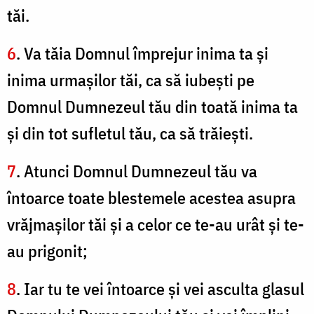
tăi.
6
. Va tăia Domnul împrejur inima ta şi
inima urmaşilor tăi, ca să iubeşti pe
Domnul Dumnezeul tău din toată inima ta
şi din tot sufletul tău, ca să trăieşti.
7
. Atunci Domnul Dumnezeul tău va
întoarce toate blestemele acestea asupra
vrăjmaşilor tăi şi a celor ce te-au urât şi te-
au prigonit;
8
. Iar tu te vei întoarce şi vei asculta glasul