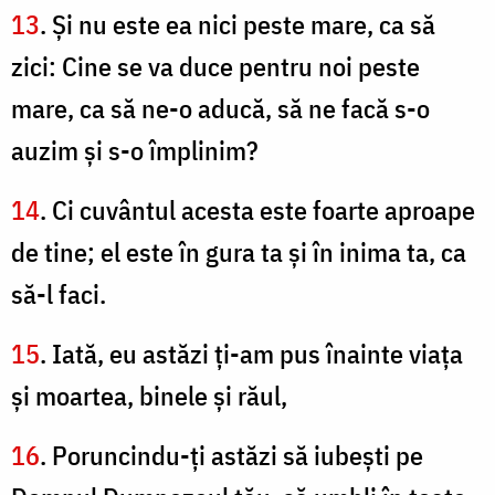
13
. Şi nu este ea nici peste mare, ca să
zici: Cine se va duce pentru noi peste
mare, ca să ne-o aducă, să ne facă s-o
auzim şi s-o împlinim?
14
. Ci cuvântul acesta este foarte aproape
de tine; el este în gura ta şi în inima ta, ca
să-l faci.
15
. Iată, eu astăzi ţi-am pus înainte viaţa
şi moartea, binele şi răul,
16
. Poruncindu-ţi astăzi să iubeşti pe