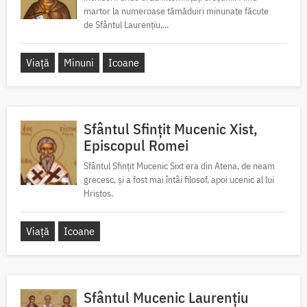
martor la numeroase tămăduiri minunate făcute
de Sfântul Laurențiu,...
Viață
Minuni
Icoane
Sfântul Sfințit Mucenic Xist,
Episcopul Romei
Sfântul Sfințit Mucenic Sixt era din Atena, de neam
grecesc, și a fost mai întâi filosof, apoi ucenic al lui
Hristos.
Viață
Icoane
Sfântul Mucenic Laurențiu