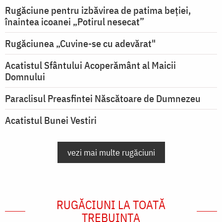
Rugăciune pentru izbăvirea de patima beției,
înaintea icoanei „Potirul nesecat”
Rugăciunea „Cuvine-se cu adevărat"
Acatistul Sfântului Acoperământ al Maicii
Domnului
Paraclisul Preasfintei Născătoare de Dumnezeu
Acatistul Bunei Vestiri
vezi mai multe rugăciuni
RUGĂCIUNI LA TOATĂ
TREBUINȚA