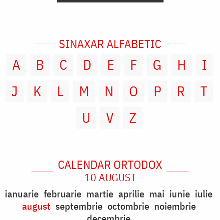
SINAXAR ALFABETIC
A
B
C
D
E
F
G
H
I
J
K
L
M
N
O
P
R
T
U
V
Z
CALENDAR ORTODOX
10 AUGUST
ianuarie
februarie
martie
aprilie
mai
iunie
iulie
august
septembrie
octombrie
noiembrie
decembrie