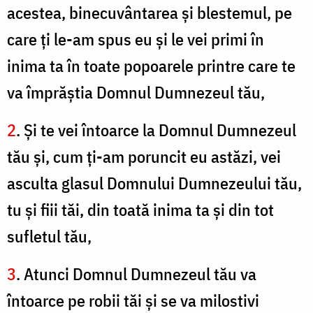
acestea, binecuvântarea şi blestemul, pe
care ți le-am spus eu şi le vei primi în
inima ta în toate popoarele printre care te
va împrăştia Domnul Dumnezeul tău,
2
. Şi te vei întoarce la Domnul Dumnezeul
tău şi, cum ți-am poruncit eu astăzi, vei
asculta glasul Domnului Dumnezeului tău,
tu şi fiii tăi, din toată inima ta şi din tot
sufletul tău,
3
. Atunci Domnul Dumnezeul tău va
întoarce pe robii tăi şi se va milostivi