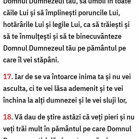
Domnul Dumnezeul tău, să umbli în toate
căile Lui şi să împlineşti poruncile Lui,
hotărârile Lui şi legile Lui, ca să trăieşti şi
să te înmulţeşti şi să te binecuvânteze
Domnul Dumnezeul tău pe pământul pe
care îl vei stăpâni.
17
. Iar de se va întoarce inima ta şi nu vei
asculta, ci te vei lăsa ademenit şi te vei
închina la alţi dumnezei şi le vei sluji lor,
18
. Vă dau de ştire astăzi că veţi pieri şi nu
veţi trăi mult în pământul pe care Domnul