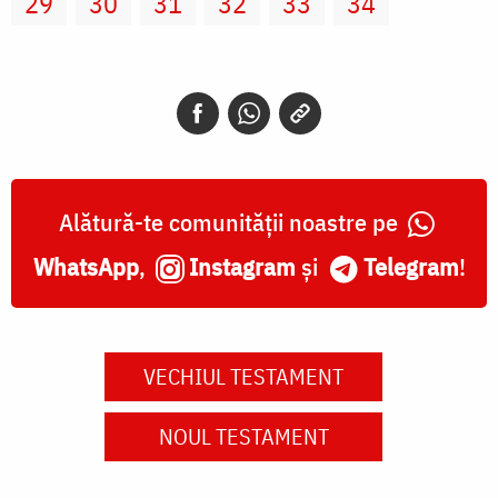
29
30
31
32
33
34
Alătură-te comunității noastre pe
WhatsApp
,
Instagram
și
Telegram
!
VECHIUL TESTAMENT
NOUL TESTAMENT