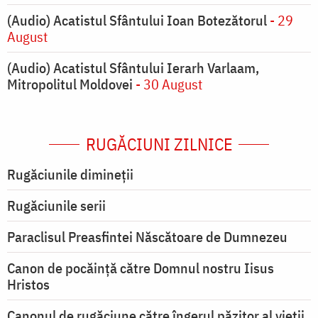
(Audio) Acatistul Sfântului Ioan Botezătorul
- 29
August
(Audio) Acatistul Sfântului Ierarh Varlaam,
Mitropolitul Moldovei
- 30 August
RUGĂCIUNI ZILNICE
Rugăciunile dimineții
Rugăciunile serii
Paraclisul Preasfintei Născătoare de Dumnezeu
Canon de pocăință către Domnul nostru Iisus
Hristos
Canonul de rugăciune către îngerul păzitor al vieții