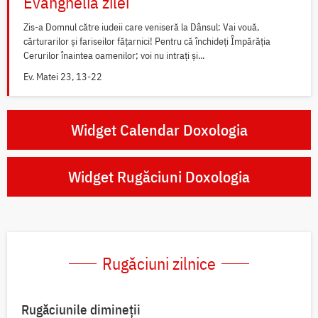
Evanghelia zilei
Zis-a Domnul către iudeii care veniseră la Dânsul: Vai vouă,
cărturarilor și fariseilor fățarnici! Pentru că închideți Împărăția
Cerurilor înaintea oamenilor; voi nu intrați și...
Ev. Matei 23, 13-22
Widget Calendar Doxologia
Widget Rugăciuni Doxologia
Rugăciuni zilnice
Rugăciunile dimineții