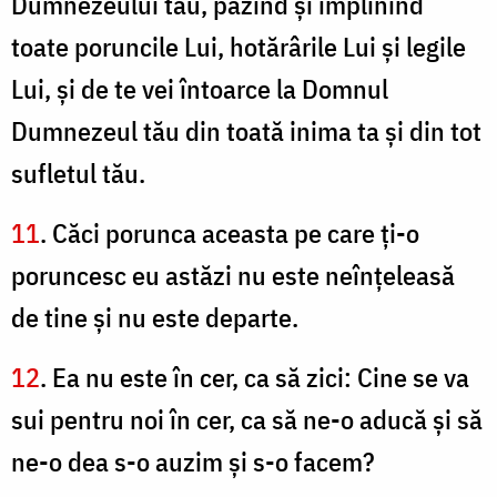
Dumnezeului tău, păzind şi împlinind
toate poruncile Lui, hotărârile Lui şi legile
Lui, şi de te vei întoarce la Domnul
Dumnezeul tău din toată inima ta şi din tot
sufletul tău.
11
. Căci porunca aceasta pe care ţi-o
poruncesc eu astăzi nu este neînţeleasă
de tine şi nu este departe.
12
. Ea nu este în cer, ca să zici: Cine se va
sui pentru noi în cer, ca să ne-o aducă şi să
ne-o dea s-o auzim şi s-o facem?