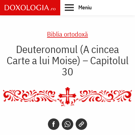
Skip
Meniu
to
main
Main
content
navigation
Biblia ortodoxă
Deuteronomul (A cincea
Carte a lui Moise) – Capitolul
30