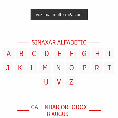
vezi mai multe rugăciuni
SINAXAR ALFABETIC
A
B
C
D
E
F
G
H
I
J
K
L
M
N
O
P
R
T
U
V
Z
CALENDAR ORTODOX
8 AUGUST