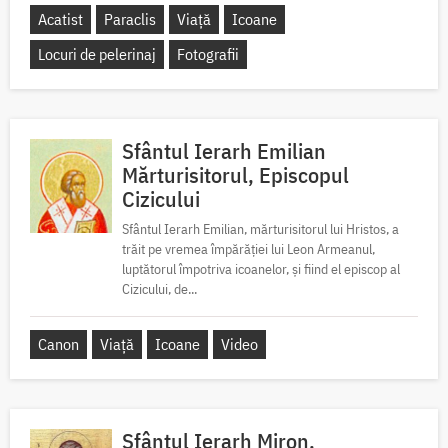
Acatist
Paraclis
Viață
Icoane
Locuri de pelerinaj
Fotografii
Sfântul Ierarh Emilian
Mărturisitorul, Episcopul
Cizicului
Sfântul Ierarh Emilian, mărturisitorul lui Hristos, a
trăit pe vremea împărăției lui Leon Armeanul,
luptătorul împotriva icoanelor, și fiind el episcop al
Cizicului, de...
Canon
Viață
Icoane
Video
Sfântul Ierarh Miron,