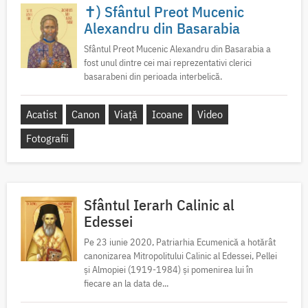
✝) Sfântul Preot Mucenic
Alexandru din Basarabia
Sfântul Preot Mucenic Alexandru din Basarabia a
fost unul dintre cei mai reprezentativi clerici
basarabeni din perioada interbelică.
Acatist
Canon
Viață
Icoane
Video
Fotografii
Sfântul Ierarh Calinic al
Edessei
Pe 23 iunie 2020, Patriarhia Ecumenică a hotărât
canonizarea Mitropolitului Calinic al Edessei, Pellei
și Almopiei (1919-1984) și pomenirea lui în
fiecare an la data de...