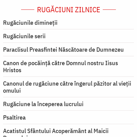
RUGĂCIUNI ZILNICE
Rugăciunile dimineții
Rugăciunile serii
Paraclisul Preasfintei Născătoare de Dumnezeu
Canon de pocăință către Domnul nostru Iisus
Hristos
Canonul de rugăciune către îngerul păzitor al vieții
omului
Rugăciune la începerea lucrului
Psaltirea
Acatistul Sfântului Acoperământ al Maicii