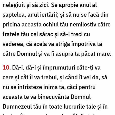
nelegiuit şi să zici: Se apropie anul al
şaptelea, anul iertării; şi să nu se facă din
pricina aceasta ochiul tău nemilostiv către
fratele tău cel sărac şi să-l treci cu
vederea; că acela va striga împotriva ta
către Domnul şi va fi asupra ta păcat mare.
10
. Dă-i, dă-i şi împrumuturi câte-ţi va
cere şi cât îi va trebui, şi când îi vei da, să
nu se întristeze inima ta, căci pentru
aceasta te va binecuvânta Domnul
Dumnezeul tău în toate lucrurile tale şi în