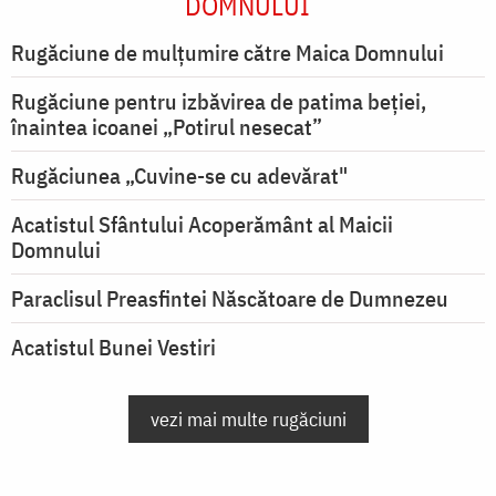
DOMNULUI
Rugăciune de mulţumire către Maica Domnului
Rugăciune pentru izbăvirea de patima beției,
înaintea icoanei „Potirul nesecat”
Rugăciunea „Cuvine-se cu adevărat"
Acatistul Sfântului Acoperământ al Maicii
Domnului
Paraclisul Preasfintei Născătoare de Dumnezeu
Acatistul Bunei Vestiri
vezi mai multe rugăciuni