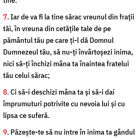
tine.
7
. Iar de va fi la tine sărac vreunul din fraţii
tăi, în vreuna din cetăţile tale de pe
pământul tău pe care ţi-l dă Domnul
Dumnezeul tău, să nu-ţi învârtoşezi inima,
nici să-ţi închizi mâna ta înaintea fratelui
tău celui sărac;
8
. Ci să-i deschizi mâna ta şi să-i dai
împrumuturi potrivite cu nevoia lui şi cu
lipsa ce suferă.
9
. Păzeşte-te să nu intre în inima ta gândul