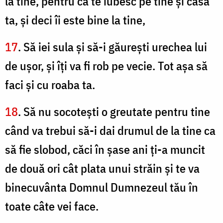
la tine, pentru că te iubesc pe tine şi casa
ta, şi deci îi este bine la tine,
17
. Să iei sula şi să-i găureşti urechea lui
de uşor, şi îţi va fi rob pe vecie. Tot aşa să
faci şi cu roaba ta.
18
. Să nu socoteşti o greutate pentru tine
când va trebui să-i dai drumul de la tine ca
să fie slobod, căci în şase ani ţi-a muncit
de două ori cât plata unui străin şi te va
binecuvânta Domnul Dumnezeul tău în
toate câte vei face.