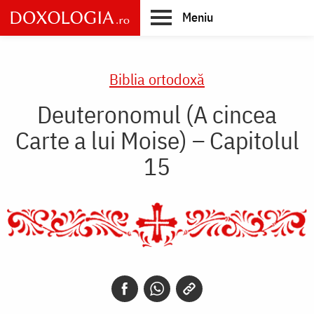
Skip
Meniu
to
main
Main
content
navigation
Biblia ortodoxă
Deuteronomul (A cincea
Carte a lui Moise) – Capitolul
15