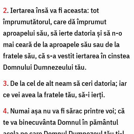
2
. Iertarea însă va fi aceasta: tot
împrumutătorul, care dă împrumut
aproapelui său, să ierte datoria şi să n-o
mai ceară de la aproapele său sau de la
fratele său, că s-a vestit iertarea în cinstea
Domnului Dumnezeului tău.
3
. De la cel de alt neam să ceri datoria; iar
ce vei avea la fratele tău, să-i ierţi.
4
. Numai aşa nu va fi sărac printre voi; că
te va binecuvânta Domnul în pământul
acela pe care Domnul Dumnezeul tău ţi-l