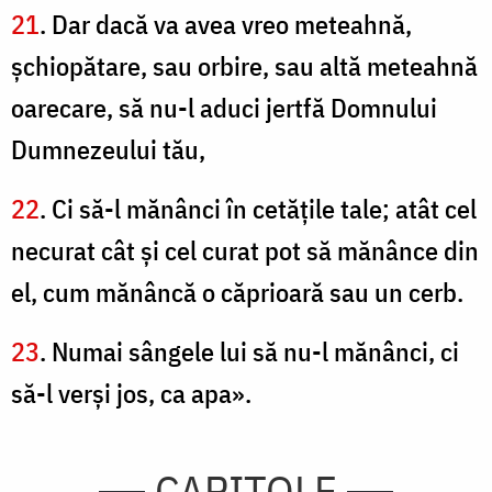
21
. Dar dacă va avea vreo meteahnă,
şchiopătare, sau orbire, sau altă meteahnă
oarecare, să nu-l aduci jertfă Domnului
Dumnezeului tău,
22
. Ci să-l mănânci în cetăţile tale; atât cel
necurat cât şi cel curat pot să mănânce din
el, cum mănâncă o căprioară sau un cerb.
23
. Numai sângele lui să nu-l mănânci, ci
să-l verşi jos, ca apa».
CAPITOLE