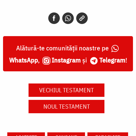
Alătură-te comunității noastre pe
WhatsApp
,
Instagram
și
Telegram
!
VECHIUL TESTAMENT
NOUL TESTAMENT