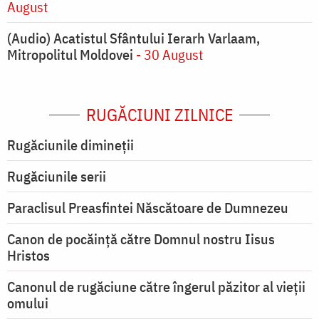
August
(Audio) Acatistul Sfântului Ierarh Varlaam,
Mitropolitul Moldovei
- 30 August
RUGĂCIUNI ZILNICE
Rugăciunile dimineții
Rugăciunile serii
Paraclisul Preasfintei Născătoare de Dumnezeu
Canon de pocăință către Domnul nostru Iisus
Hristos
Canonul de rugăciune către îngerul păzitor al vieții
omului