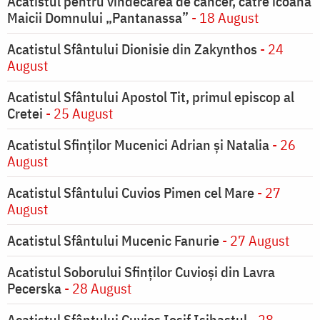
Acatistul pentru vindecarea de cancer, către icoana
Maicii Domnului „Pantanassa”
- 18 August
Acatistul Sfântului Dionisie din Zakynthos
- 24
August
Acatistul Sfântului Apostol Tit, primul episcop al
Cretei
- 25 August
Acatistul Sfinților Mucenici Adrian și Natalia
- 26
August
Acatistul Sfântului Cuvios Pimen cel Mare
- 27
August
Acatistul Sfântului Mucenic Fanurie
- 27 August
Acatistul Soborului Sfinților Cuvioși din Lavra
Pecerska
- 28 August
Acatistul Sfântului Cuvios Iosif Isihastul
- 28