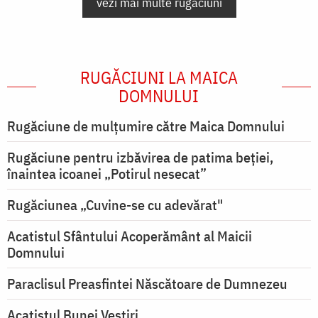
vezi mai multe rugăciuni
RUGĂCIUNI LA MAICA
DOMNULUI
Rugăciune de mulţumire către Maica Domnului
Rugăciune pentru izbăvirea de patima beției,
înaintea icoanei „Potirul nesecat”
Rugăciunea „Cuvine-se cu adevărat"
Acatistul Sfântului Acoperământ al Maicii
Domnului
Paraclisul Preasfintei Născătoare de Dumnezeu
Acatistul Bunei Vestiri