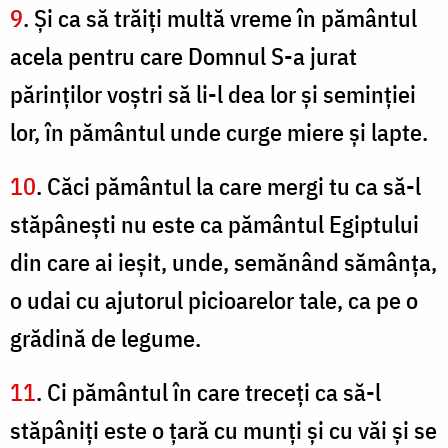
9
. Şi ca să trăiţi multă vreme în pământul
acela pentru care Domnul S-a jurat
părinţilor voştri să li-l dea lor şi seminţiei
lor, în pământul unde curge miere şi lapte.
10
. Căci pământul la care mergi tu ca să-l
stăpâneşti nu este ca pământul Egiptului
din care ai ieşit, unde, semănând sămânţa,
o udai cu ajutorul picioarelor tale, ca pe o
grădină de legume.
11
. Ci pământul în care treceţi ca să-l
stăpâniţi este o ţară cu munţi şi cu văi şi se