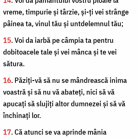
14
. Voi da pământului vostru ploaie la
vreme, timpurie şi târzie, şi-ţi vei strânge
pâinea ta, vinul tău şi untdelemnul tău;
15
. Voi da iarbă pe câmpia ta pentru
dobitoacele tale şi vei mânca şi te vei
sătura.
16
. Păziţi-vă să nu se mândrească inima
voastră şi să nu vă abateţi, nici să vă
apucaţi să slujiţi altor dumnezei şi să vă
închinaţi lor.
17
. Că atunci se va aprinde mânia