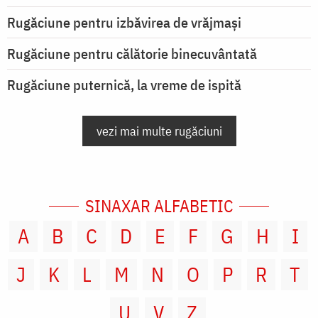
Rugăciune pentru izbăvirea de vrăjmași
Rugăciune pentru călătorie binecuvântată
Rugăciune puternică, la vreme de ispită
vezi mai multe rugăciuni
SINAXAR ALFABETIC
A
B
C
D
E
F
G
H
I
J
K
L
M
N
O
P
R
T
U
V
Z