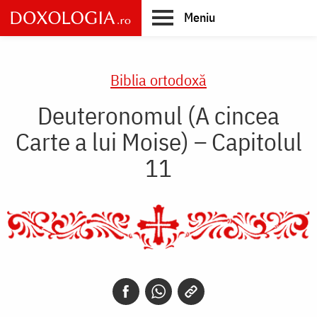
Skip
Meniu
to
main
Main
content
navigation
Biblia ortodoxă
Deuteronomul (A cincea
Carte a lui Moise) – Capitolul
11