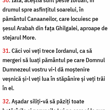
30
. Iată, aceştia sunt peste Iordan, în
drumul spre asfinţitul soarelui, în
pământul Canaaneilor, care locuiesc pe
şesul Arabah din faţa Ghilgalei, aproape de
stejarul More.
31
. Căci voi veţi trece Iordanul, ca să
mergeri să luaţi pământul pe care Domnul
Dumnezeul vostru vi-l dă moştenire
veşnică şi-l veţi lua în stăpânire şi veţi trăi
în el.
32
. Aşadar siliţi-vă să păziţi toate