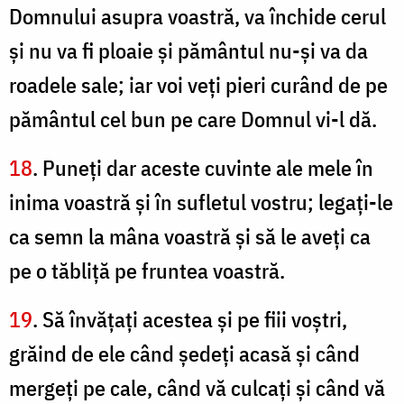
Domnului asupra voastră, va închide cerul
şi nu va fi ploaie şi pământul nu-şi va da
roadele sale; iar voi veţi pieri curând de pe
pământul cel bun pe care Domnul vi-l dă.
18
. Puneţi dar aceste cuvinte ale mele în
inima voastră şi în sufletul vostru; legaţi-le
ca semn la mâna voastră şi să le aveţi ca
pe o tăbliţă pe fruntea voastră.
19
. Să învăţaţi acestea şi pe fiii voştri,
grăind de ele când şedeţi acasă şi când
mergeţi pe cale, când vă culcaţi şi când vă