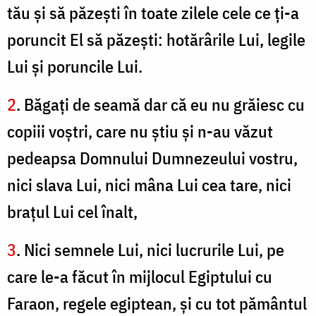
tău şi să păzeşti în toate zilele cele ce ţi-a
poruncit El să păzeşti: hotărârile Lui, legile
Lui şi poruncile Lui.
2
. Băgaţi de seamă dar că eu nu grăiesc cu
copiii voştri, care nu ştiu şi n-au văzut
pedeapsa Domnului Dumnezeului vostru,
nici slava Lui, nici mâna Lui cea tare, nici
braţul Lui cel înalt,
3
. Nici semnele Lui, nici lucrurile Lui, pe
care le-a făcut în mijlocul Egiptului cu
Faraon, regele egiptean, şi cu tot pământul