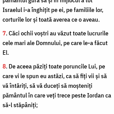
pământul gura sa şi în mijlocul a tot
Israelul i-a înghiţit pe ei, pe familiile lor,
corturile lor şi toată averea ce o aveau.
7
. Căci ochii voştri au văzut toate lucrurile
cele mari ale Domnului, pe care le-a făcut
El.
8
. De aceea păziţi toate poruncile Lui, pe
care vi le spun eu astăzi, ca să fiţi vii şi să
vă întăriţi, să vă duceţi să moşteniţi
pământul în care veţi trece peste Iordan ca
să-l stăpâniţi;