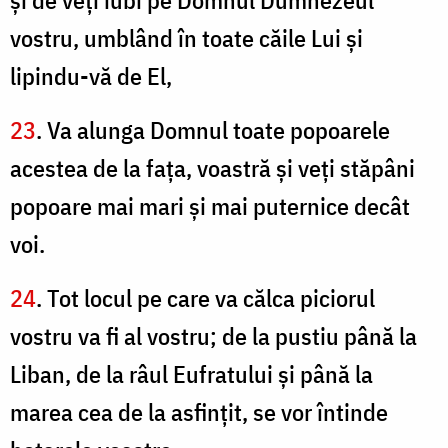
şi de veţi iubi pe Domnul Dumnezeul
vostru, umblând în toate căile Lui şi
lipindu-vă de El,
23
. Va alunga Domnul toate popoarele
acestea de la faţa, voastră şi veţi stăpâni
popoare mai mari şi mai puternice decât
voi.
24
. Tot locul pe care va călca piciorul
vostru va fi al vostru; de la pustiu până la
Liban, de la râul Eufratului şi până la
marea cea de la asfinţit, se vor întinde