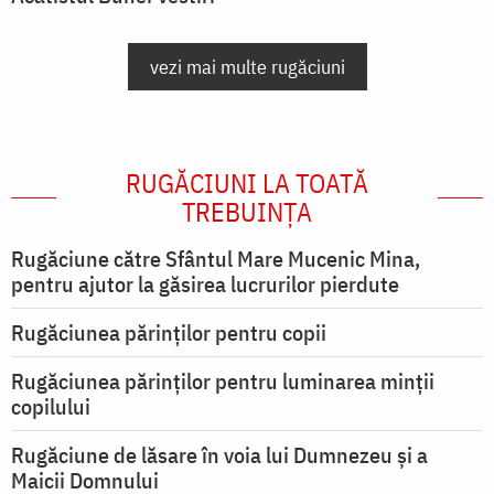
vezi mai multe rugăciuni
RUGĂCIUNI LA TOATĂ
TREBUINȚA
Rugăciune către Sfântul Mare Mucenic Mina,
pentru ajutor la găsirea lucrurilor pierdute
Rugăciunea părinților pentru copii
Rugăciunea părinților pentru luminarea minţii
copilului
Rugăciune de lăsare în voia lui Dumnezeu şi a
Maicii Domnului