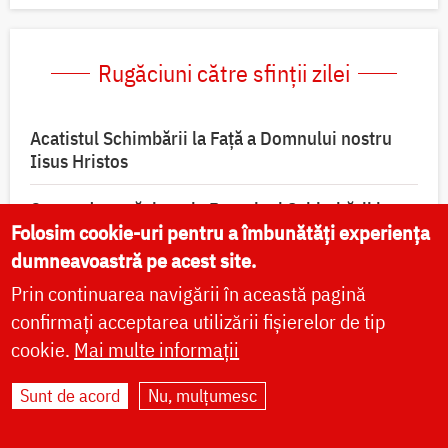
Rugăciuni către sfinții zilei
Acatistul Schimbării la Faţă a Domnului nostru
Iisus Hristos
Canon de rugăciune la Praznicul Schimbării la
Folosim cookie-uri pentru a îmbunătăți experiența
Faţă a Domnului (1)
dumneavoastră pe acest site.
Canon de rugăciune la Praznicul Schimbării la
Prin continuarea navigării în această pagină
Faţă a Domnului (2)
confirmați acceptarea utilizării fișierelor de tip
cookie.
Mai multe informații
Canon de rugăciune la Praznicul Schimbării la
Față a Mântuitorului
Sunt de acord
Nu, mulțumesc
Tropar la Praznicul Schimbării la Faţă a Domnului