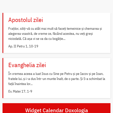
Apostolul zilei
Fraților, siliți-vă cu atât mai mult să faceți temeinice și chemarea și
alegerea voastră, de vreme ce, făcând acestea, nu veți greși
niciodată. Că așa vi se va da cu bogăție...
Ap. II Petru 1, 10-19
Evanghelia zilei
În vremea aceea a luat Iisus cu Sine pe Petru și pe Iacov și pe Ioan,
fratele lui, și i-a dus într-un munte înalt, de o parte. Și S-a schimbat la
față înaintea lor...
Ev. Matei 17, 1-9
Widget Calendar Doxologia