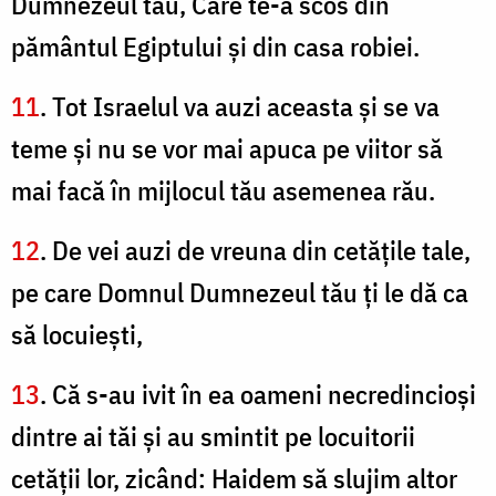
Dumnezeul tău, Care te-a scos din
pământul Egiptului şi din casa robiei.
11
. Tot Israelul va auzi aceasta şi se va
teme şi nu se vor mai apuca pe viitor să
mai facă în mijlocul tău asemenea rău.
12
. De vei auzi de vreuna din cetăţile tale,
pe care Domnul Dumnezeul tău ţi le dă ca
să locuieşti,
13
. Că s-au ivit în ea oameni necredincioşi
dintre ai tăi şi au smintit pe locuitorii
cetăţii lor, zicând: Haidem să slujim altor