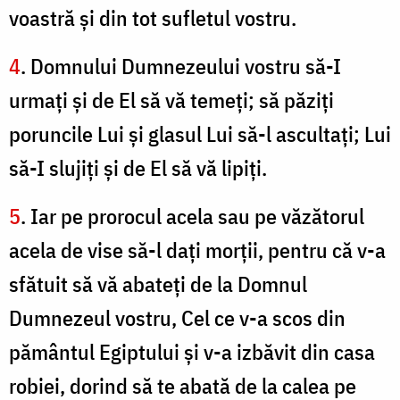
voastră şi din tot sufletul vostru.
4
. Domnului Dumnezeului vostru să-I
urmaţi şi de El să vă temeţi; să păziţi
poruncile Lui şi glasul Lui să-l ascultaţi; Lui
să-I slujiţi şi de El să vă lipiţi.
5
. Iar pe prorocul acela sau pe văzătorul
acela de vise să-l daţi morţii, pentru că v-a
sfătuit să vă abateţi de la Domnul
Dumnezeul vostru, Cel ce v-a scos din
pământul Egiptului şi v-a izbăvit din casa
robiei, dorind să te abată de la calea pe