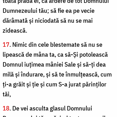
toată prada ei, ca ardere de tot Domnului
Dumnezeului tău; să fie ea pe vecie
dărâmată şi niciodată să nu se mai
zidească.
17
. Nimic din cele blestemate să nu se
lipească de mâna ta, ca să-Şi potolească
Domnul iuţimea mâniei Sale şi să-ţi dea
milă şi îndurare, şi să te înmulţească, cum
ţi-a grăit şi ţie şi cum S-a jurat părinţilor
tăi,
18
. De vei asculta glasul Domnului