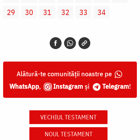
29
30
31
32
33
34
Alătură-te comunității noastre pe
WhatsApp
,
Instagram
și
Telegram
!
VECHIUL TESTAMENT
NOUL TESTAMENT