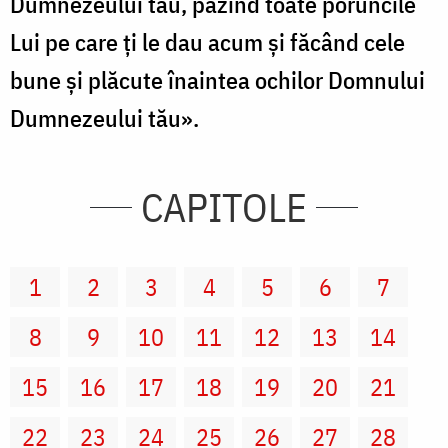
Dumnezeului tău, păzind toate poruncile
Lui pe care ţi le dau acum şi făcând cele
bune şi plăcute înaintea ochilor Domnului
Dumnezeului tău».
CAPITOLE
1
2
3
4
5
6
7
8
9
10
11
12
13
14
15
16
17
18
19
20
21
22
23
24
25
26
27
28