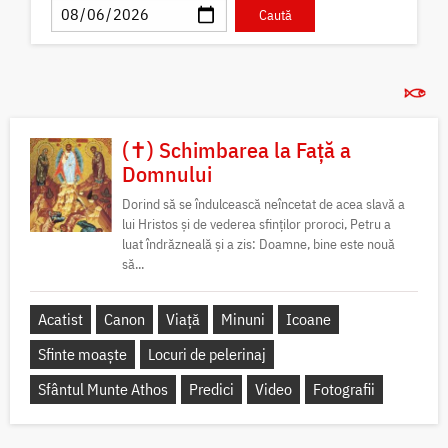
(✝) Schimbarea la Față a
Domnului
Dorind să se îndulcească neîncetat de acea slavă a
lui Hristos și de vederea sfinților proroci, Petru a
luat îndrăzneală și a zis: Doamne, bine este nouă
să...
Acatist
Canon
Viață
Minuni
Icoane
Sfinte moaște
Locuri de pelerinaj
Sfântul Munte Athos
Predici
Video
Fotografii