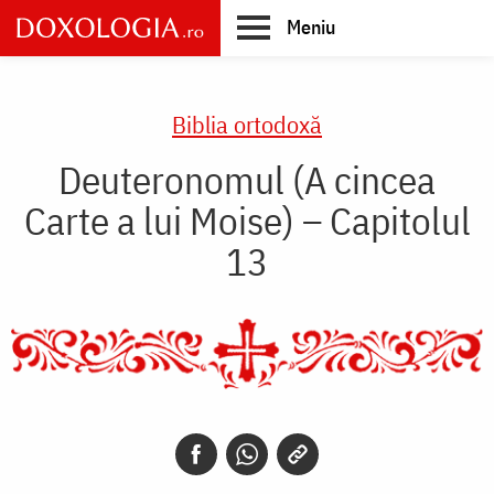
Skip
Meniu
to
main
Main
content
navigation
Biblia ortodoxă
Deuteronomul (A cincea
Carte a lui Moise) – Capitolul
13