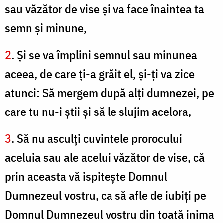
sau văzător de vise şi va face înaintea ta
semn şi minune,
2
. Şi se va împlini semnul sau minunea
aceea, de care ţi-a grăit el, şi-ţi va zice
atunci: Să mergem după alţi dumnezei, pe
care tu nu-i ştii şi să le slujim acelora,
3
. Să nu asculţi cuvintele prorocului
aceluia sau ale acelui văzător de vise, că
prin aceasta vă ispiteşte Domnul
Dumnezeul vostru, ca să afle de iubiţi pe
Domnul Dumnezeul vostru din toată inima