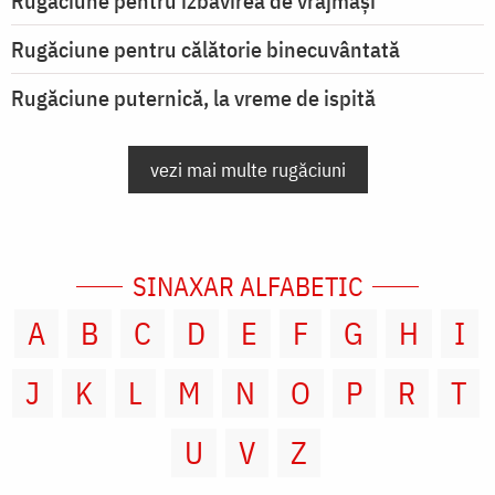
Rugăciune pentru izbăvirea de vrăjmași
Rugăciune pentru călătorie binecuvântată
Rugăciune puternică, la vreme de ispită
vezi mai multe rugăciuni
SINAXAR ALFABETIC
A
B
C
D
E
F
G
H
I
J
K
L
M
N
O
P
R
T
U
V
Z