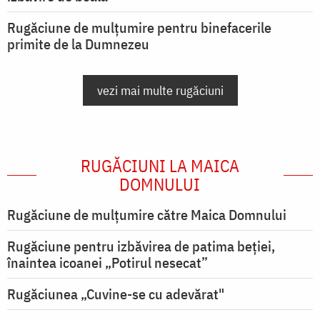
Rugăciune de mulțumire pentru binefacerile
primite de la Dumnezeu
vezi mai multe rugăciuni
RUGĂCIUNI LA MAICA
DOMNULUI
Rugăciune de mulţumire către Maica Domnului
Rugăciune pentru izbăvirea de patima beției,
înaintea icoanei „Potirul nesecat”
Rugăciunea „Cuvine-se cu adevărat"