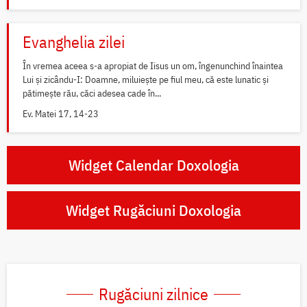
Evanghelia zilei
În vremea aceea s-a apropiat de Iisus un om, îngenunchind înaintea
Lui și zicându-I: Doamne, miluiește pe fiul meu, că este lunatic și
pătimește rău, căci adesea cade în...
Ev. Matei 17, 14-23
Widget Calendar Doxologia
Widget Rugăciuni Doxologia
Rugăciuni zilnice