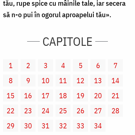
tău, rupe spice cu mâinile tale, iar secera
să n-o pui în ogorul aproapelui tău».
CAPITOLE
1
2
3
4
5
6
7
8
9
10
11
12
13
14
15
16
17
18
19
20
21
22
23
24
25
26
27
28
29
30
31
32
33
34