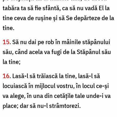
tabăra ta să fie sfântă, ca să nu vadă El la
tine ceva de ruşine şi să Se depărteze de la
tine.
15
. Să nu dai pe rob în mâinile stăpânului
său, când acela va fugi de la Stăpânul său
la tine;
16
. Lasă-l să trăiască la tine, lasă-l să
locuiască în mijlocul vostru, în locul ce-şi
va alege, în una din cetăţile tale unde-i va
place; dar să nu-l strâmtorezi.