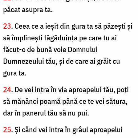
păcat asupra ta.
23
. Ceea ce a ieşit din gura ta să păzeşti şi
să împlineşti făgăduinţa pe care tu ai
făcut-o de bună voie Domnului
Dumnezeului tău, şi de care ai grăit cu
gura ta.
24
. De vei intra în via aproapelui tău, poţi
să mănânci poamă până ce te vei sătura,
dar în panerul tău să nu pui.
25
. Şi când vei intra în grâul aproapelui