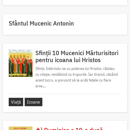
Sfântul Mucenic Antonin
Sfinții 10 Mucenici Mărturisitori
pentru icoana lui Hristos
Sfinții, întărindu-se cu puterea lui Hristos, răbdau
cu vitejie, neslăbind cu trupurile. Iar tiranul, văzând
acest lucru, a poruncit să le ardă fețele cu fiare
arse,...
Viață
Icoane
✝) Duminica a 10-a după