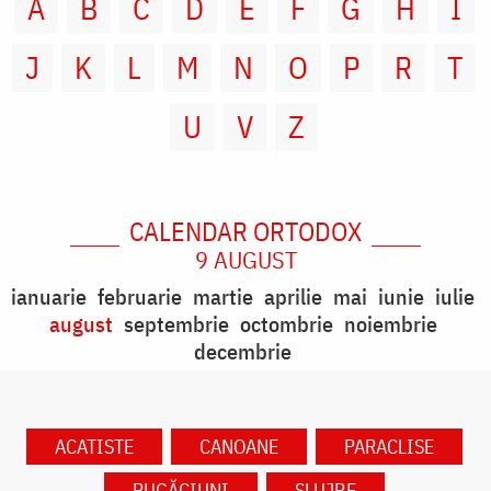
A
B
C
D
E
F
G
H
I
J
K
L
M
N
O
P
R
T
U
V
Z
CALENDAR ORTODOX
9 AUGUST
ianuarie
februarie
martie
aprilie
mai
iunie
iulie
august
septembrie
octombrie
noiembrie
decembrie
ACATISTE
CANOANE
PARACLISE
RUGĂCIUNI
SLUJBE