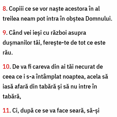
8
. Copiii ce se vor naşte acestora în al
treilea neam pot intra în obştea Domnului.
9
. Când vei ieşi cu război asupra
duşmanilor tăi, fereşte-te de tot ce este
rău.
10
. De va fi careva din ai tăi necurat de
ceea ce i s-a întâmplat noaptea, acela să
iasă afară din tabără şi să nu intre în
tabără,
11
. Ci, după ce se va face seară, să-şi