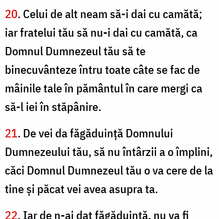
20
. Celui de alt neam să-i dai cu camătă;
iar fratelui tău să nu-i dai cu camătă, ca
Domnul Dumnezeul tău să te
binecuvânteze întru toate câte se fac de
mâinile tale în pământul în care mergi ca
să-l iei în stăpânire.
21
. De vei da făgăduinţă Domnului
Dumnezeului tău, să nu întârzii a o împlini,
căci Domnul Dumnezeul tău o va cere de la
tine şi păcat vei avea asupra ta.
22
. Iar de n-ai dat făgăduinţă, nu va fi