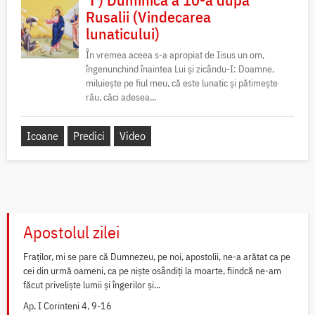
Rusalii (Vindecarea
lunaticului)
În vremea aceea s-a apropiat de Iisus un om,
îngenunchind înaintea Lui și zicându-I: Doamne,
miluiește pe fiul meu, că este lunatic și pătimește
rău, căci adesea...
Icoane
Predici
Video
Apostolul zilei
Fraților, mi se pare că Dumnezeu, pe noi, apostolii, ne-a arătat ca pe
cei din urmă oameni, ca pe niște osândiți la moarte, fiindcă ne-am
făcut priveliște lumii și îngerilor și...
Ap. I Corinteni 4, 9-16