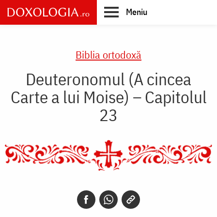
Skip
Meniu
to
main
Main
content
navigation
Biblia ortodoxă
Deuteronomul (A cincea
Carte a lui Moise) – Capitolul
23