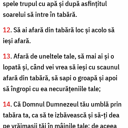
spele trupul cu apă şi după asfinţitul
soarelui să intre în tabără.
12
. Să ai afară din tabără loc şi acolo să
ieşi afară.
13
. Afară de uneltele tale, să mai ai şi o
lopată şi, când vei vrea să ieşi cu scaunul
afară din tabără, să sapi o groapă şi apoi
să îngropi cu ea necurăţeniile tale;
14
. Că Domnul Dumnezeul tău umblă prin
tabăra ta, ca să te izbăvească şi să-ţi dea
pe vrăjmaşii tăi în mâinile tale; de aceea