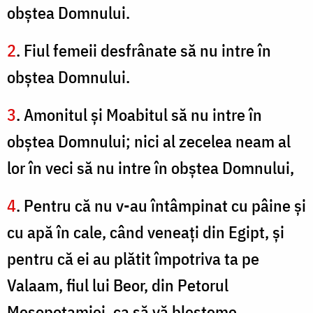
obştea Domnului.
2
. Fiul femeii desfrânate să nu intre în
obştea Domnului.
3
. Amonitul şi Moabitul să nu intre în
obştea Domnului; nici al zecelea neam al
lor în veci să nu intre în obştea Domnului,
4
. Pentru că nu v-au întâmpinat cu pâine şi
cu apă în cale, când veneaţi din Egipt, şi
pentru că ei au plătit împotriva ta pe
Valaam, fiul lui Beor, din Petorul
Mesopotamiei, ca să vă blesteme.