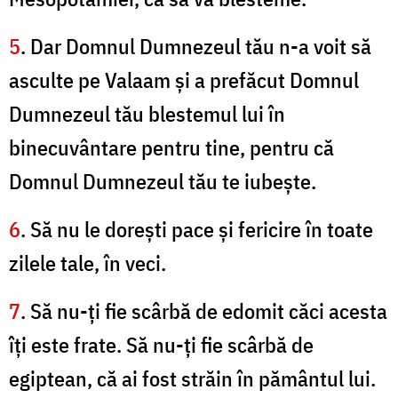
5
. Dar Domnul Dumnezeul tău n-a voit să
asculte pe Valaam şi a prefăcut Domnul
Dumnezeul tău blestemul lui în
binecuvântare pentru tine, pentru că
Domnul Dumnezeul tău te iubeşte.
6
. Să nu le doreşti pace şi fericire în toate
zilele tale, în veci.
7
. Să nu-ţi fie scârbă de edomit căci acesta
îţi este frate. Să nu-ţi fie scârbă de
egiptean, că ai fost străin în pământul lui.