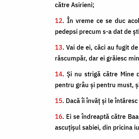
către Asirieni;
12
. În vreme ce se duc acolo
pedepsi precum s-a dat de ştir
13
. Vai de ei, căci au fugit 
răscumpăr, dar ei grăiesc min
14
. Şi nu strigă către Mine d
pentru grâu şi pentru must, şi 
15
. Dacă îi învăţ şi le întăre
16
. Ei se îndreaptă către Ba
ascuţişul sabiei, din pricina i