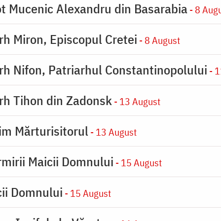
eot Mucenic Alexandru din Basarabia
- 8 Aug
arh Miron, Episcopul Cretei
- 8 August
arh Nifon, Patriarhul Constantinopolului
- 1
arh Tihon din Zadonsk
- 13 August
im Mărturisitorul
- 13 August
rmirii Maicii Domnului
- 15 August
cii Domnului
- 15 August