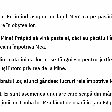
, Eu întind asupra lor laţul Meu; ca pe păsările
e în obştea lor.
de Mine! Prăpăd să vină peste ei, căci au păcătuit
ciuni împotriva Mea.
in toată inima lor, ci se tânguiesc pentru jertfe
îşi întorc privirea de la Mine.
sc braţul lor, atunci gândesc lucruri rele împotriva
al. Ei sunt asemenea unui arc care scapă din mân
uţimii lor. Limba lor M-a făcut de ocară în ţara Egip