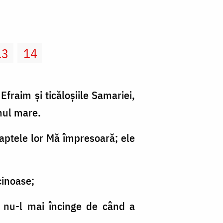
13
14
fraim şi ticăloşiile Samariei,
umul mare.
 Faptele lor Mă împresoară; ele
cinoase;
l nu-l mai încinge de când a