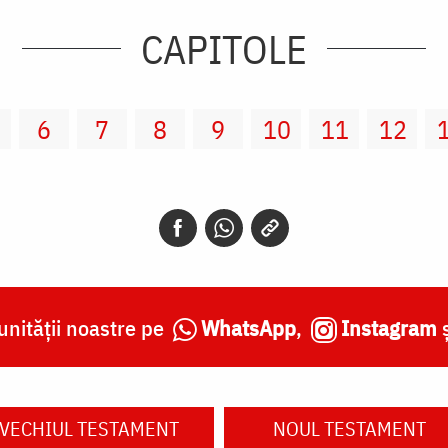
CAPITOLE
6
7
8
9
10
11
12
nității noastre pe
WhatsApp
,
Instagram
VECHIUL TESTAMENT
NOUL TESTAMENT