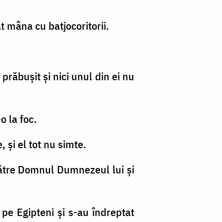
at mâna cu batjocoritorii.
u prăbuşit şi nici unul din ei nu
o la foc.
, şi el tot nu simte.
e către Domnul Dumnezeul lui şi
pe Egipteni şi s-au îndreptat