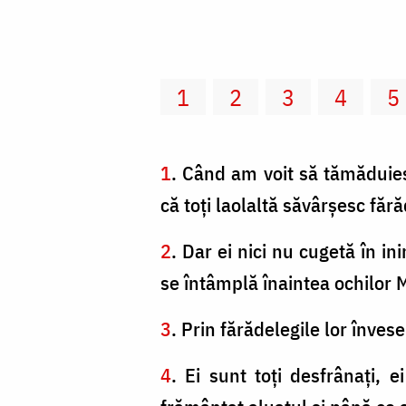
1
2
3
4
5
1
. Când am voit să tămăduiesc
că toţi laolaltă săvârşesc fără
2
. Dar ei nici nu cugetă în i
se întâmplă înaintea ochilor M
3
. Prin fărădelegile lor înves
4
. Ei sunt toţi desfrânaţi,