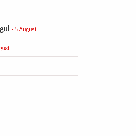
gul
- 5 August
gust