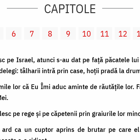
CAPITOLE
6
7
8
9
10
11
12
 pe Israel, atunci s-au dat pe faţă păcatele lui E
delegi: tâlharii intră prin case, hoţii pradă la dr
nimile lor că Eu Îmi aduc aminte de răutăţile lor.
ei.
elesc pe rege şi pe căpetenii prin graiurile lor min
 ei ard ca un cuptor aprins de brutar pe care e