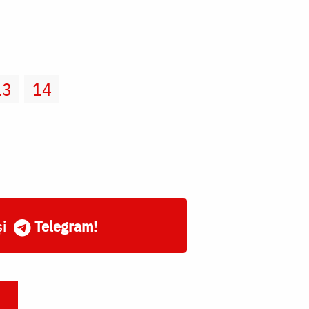
13
14
și
Telegram
!