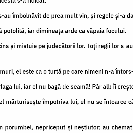
cesta s-a ridicat.
 s-au îmbolnăvit de prea mult vin, şi regele şi-a d
 potolită, iar dimineaţa arde ca văpaia focului.
cins şi mistuie pe judecătorii lor. Toţi regii lor s-a
amuri, el este ca o turtă pe care nimeni n-a întors-
laga lui, iar el nu bagă de seamă! Păr alb îi creşte
rael mărturiseşte împotriva lui, el nu se întoarc
un porumbel, nepriceput şi neştiutor; au chemat 