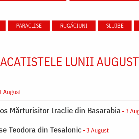
PARACLISE
RUGĂCIUNI
SLUJBE
ACATISTELE LUNII AUGUST
1 August
os Mărturisitor Iraclie din Basarabia
- 3 Au
ase Teodora din Tesalonic
- 3 August