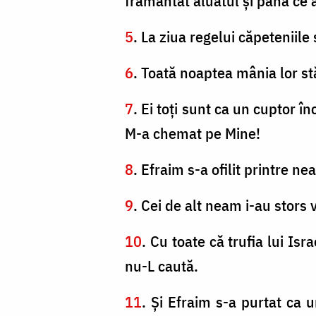
frământat aluatul şi până ce a
5
. La ziua regelui căpeteniile
6
. Toată noaptea mânia lor stă
7
. Ei toţi sunt ca un cuptor în
M-a chemat pe Mine!
8
. Efraim s-a ofilit printre ne
9
. Cei de alt neam i-au stors v
10
. Cu toate că trufia lui Is
nu-L caută.
11
. Şi Efraim s-a purtat ca 