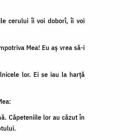
 cerului îi voi doborî, îi voi
 împotriva Mea! Eu aş vrea să-i
lnicele lor. Ei se iau la harţă
 Mea:
ă. Căpeteniile lor au căzut în
tului.