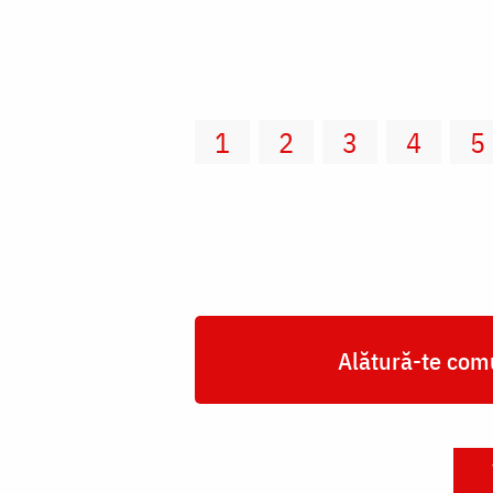
1
2
3
4
5
Alătură-te comu