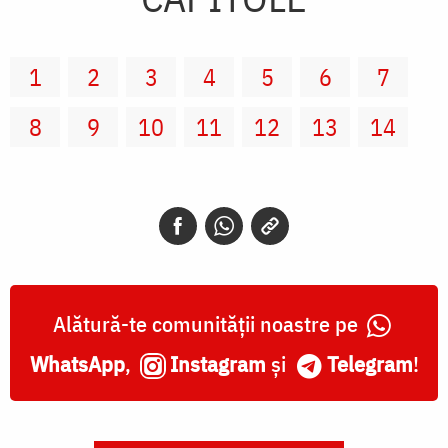
1
2
3
4
5
6
7
8
9
10
11
12
13
14
Alătură-te comunității noastre pe
WhatsApp
,
Instagram
și
Telegram
!