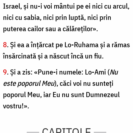
Israel, şi nu-i voi mântui pe ei nici cu arcul,
nici cu sabia, nici prin luptă, nici prin
puterea cailor sau a călăreţilor».
8
. Şi ea a înţărcat pe Lo-Ruhama şi a rămas
însărcinată şi a născut încă un fiu.
9
. Şi a zis: «Pune-i numele: Lo-Ami (
Nu
este poporul Meu
), căci voi nu sunteţi
poporul Meu, iar Eu nu sunt Dumnezeul
vostru!».
CAPITOLE