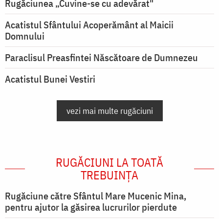
Rugăciunea „Cuvine-se cu adevărat"
Acatistul Sfântului Acoperământ al Maicii
Domnului
Paraclisul Preasfintei Născătoare de Dumnezeu
Acatistul Bunei Vestiri
vezi mai multe rugăciuni
RUGĂCIUNI LA TOATĂ
TREBUINȚA
Rugăciune către Sfântul Mare Mucenic Mina,
pentru ajutor la găsirea lucrurilor pierdute