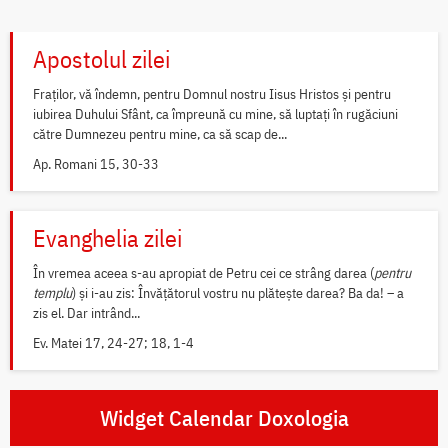
Apostolul zilei
Fraților, vă îndemn, pentru Domnul nostru Iisus Hristos și pentru
iubirea Duhului Sfânt, ca împreună cu mine, să luptați în rugăciuni
către Dumnezeu pentru mine, ca să scap de...
Ap. Romani 15, 30-33
Evanghelia zilei
În vremea aceea s-au apropiat de Petru cei ce strâng darea (
pentru
templu
) și i-au zis: Învățătorul vostru nu plătește darea? Ba da! – a
zis el. Dar intrând...
Ev. Matei 17, 24-27; 18, 1-4
Widget Calendar Doxologia