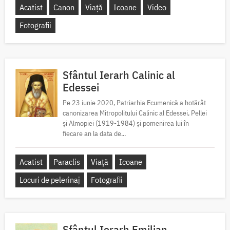
Acatist
Canon
Viață
Icoane
Video
Fotografii
Sfântul Ierarh Calinic al
Edessei
Pe 23 iunie 2020, Patriarhia Ecumenică a hotărât
canonizarea Mitropolitului Calinic al Edessei, Pellei
și Almopiei (1919-1984) și pomenirea lui în
fiecare an la data de...
Acatist
Paraclis
Viață
Icoane
Locuri de pelerinaj
Fotografii
Sfântul Ierarh Emilian