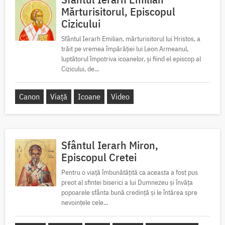
Mărturisitorul, Episcopul
Cizicului
Sfântul Ierarh Emilian, mărturisitorul lui Hristos, a
trăit pe vremea împărăției lui Leon Armeanul,
luptătorul împotriva icoanelor, și fiind el episcop al
Cizicului, de...
Canon
Viață
Icoane
Video
Sfântul Ierarh Miron,
Episcopul Cretei
Pentru o viață îmbunătățită ca aceasta a fost pus
preot al sfintei biserici a lui Dumnezeu și învăța
popoarele sfânta bună credință și le întărea spre
nevoințele cele...