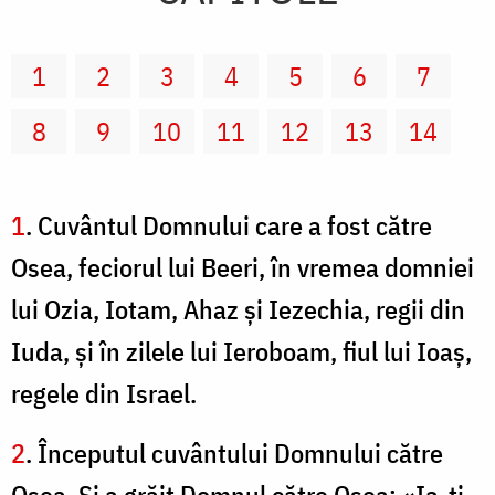
1
2
3
4
5
6
7
8
9
10
11
12
13
14
1
. Cuvântul Domnului care a fost către
Osea, feciorul lui Beeri, în vremea domniei
lui Ozia, Iotam, Ahaz şi Iezechia, regii din
Iuda, şi în zilele lui Ieroboam, fiul lui Ioaş,
regele din Israel.
2
. Începutul cuvântului Domnului către