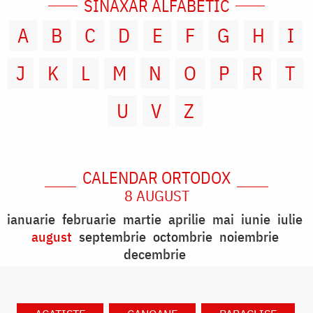
SINAXAR ALFABETIC
A
B
C
D
E
F
G
H
I
J
K
L
M
N
O
P
R
T
U
V
Z
CALENDAR ORTODOX
8 AUGUST
ianuarie
februarie
martie
aprilie
mai
iunie
iulie
august
septembrie
octombrie
noiembrie
decembrie