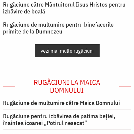
Rugăciune către Mântuitorul Iisus Hristos pentru
izbăvire de boală
Rugăciune de mulțumire pentru binefacerile
primite de la Dumnezeu
vezi mai multe rugăciuni
RUGĂCIUNI LA MAICA
DOMNULUI
Rugăciune de mulţumire către Maica Domnului
Rugăciune pentru izbăvirea de patima beției,
înaintea icoanei „Potirul nesecat”