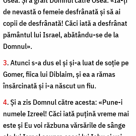
Osea. Şi a grăit Domnul către Osea: «Ia-ţi
de nevastă o femeie desfrânată şi să ai
copii de desfrânată! Căci iată a desfrânat
pământul lui Israel, abătându-se de la
Domnul».
3
. Atunci s-a dus el şi şi-a luat de soţie pe
Gomer, fiica lui Diblaim, şi ea a rămas
însărcinată şi i-a născut un fiu.
4
. Şi a zis Domnul către acesta: «Pune-i
numele Izreel! Căci iată puţină vreme mai
este şi Eu voi răzbuna vărsările de sânge