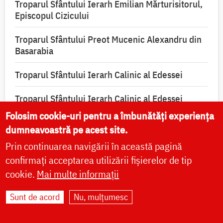
Troparul Sfântului Ierarh Emilian Mărturisitorul,
Episcopul Cizicului
Troparul Sfântului Preot Mucenic Alexandru din
Basarabia
Troparul Sfântului Ierarh Calinic al Edessei
Troparul Sfântului Ierarh Calinic al Edessei
Folosim cookie-uri pentru a îmbunătăți experiența
(Video) Troparul Sfântului Ierarh Emilian
dumneavoastră pe acest site.
Mărturisitorul, Episcopul Cizicului
Prin continuarea navigării în această pagină
(Audio) Troparul Sfântului Preot Mucenic
confirmați acceptarea utilizării fișierelor de tip
Alexandru din Basarabia – Pr. Vlad Roșu
cookie.
Mai multe informații
Sunt de acord
Nu, mulțumesc
Rugăciuni și acatiste