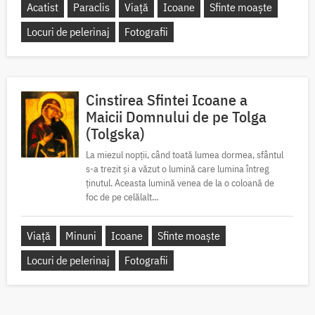
Acatist
Paraclis
Viață
Icoane
Sfinte moaște
Locuri de pelerinaj
Fotografii
Cinstirea Sfintei Icoane a
Maicii Domnului de pe Tolga
(Tolgska)
La miezul nopții, când toată lumea dormea, sfântul
s-a trezit și a văzut o lumină care lumina întreg
ținutul. Aceasta lumină venea de la o coloană de
foc de pe celălalt...
Viață
Minuni
Icoane
Sfinte moaște
Locuri de pelerinaj
Fotografii