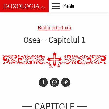
Skip
Meniu
to
main
Main
content
navigation
Biblia ortodoxă
Osea – Capitolul 1
CAPITOLE