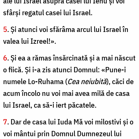
ale lui Israel asupra casei lui Iehu şi voi
sfârşi regatul casei lui Israel.
5
. Şi atunci voi sfărâma arcul lui Israel în
valea lui Izreel!».
6
. Şi ea a rămas însărcinată şi a mai născut
o fiică. Şi i-a zis atunci Domnul: «Pune-i
numele Lo-Ruhama (
Cea neiubită
), căci de
acum încolo nu voi mai avea milă de casa
lui Israel, ca să-i iert păcatele.
7
. Dar de casa lui Iuda Mă voi milostivi şi o
voi mântui prin Domnul Dumnezeul lui