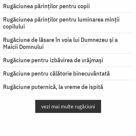
Rugăciunea părinților pentru copii
Rugăciunea părinților pentru luminarea minţii
copilului
Rugăciune de lăsare în voia lui Dumnezeu şi a
Maicii Domnului
Rugăciune pentru izbăvirea de vrăjmași
Rugăciune pentru călătorie binecuvântată
Rugăciune puternică, la vreme de ispită
vezi mai multe rugăciuni