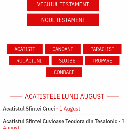
VECHIUL TESTAMENT
NOUL TESTAMENT
ACATISTE
CANOANE
PARACLISE
RUGĂCIUNI
SLUJBE
TROPARE
CONDACE
ACATISTELE LUNII AUGUST
Acatistul Sfintei Cruci
- 1 August
Acatistul Sfintei Cuvioase Teodora din Tesalonic
- 3
August