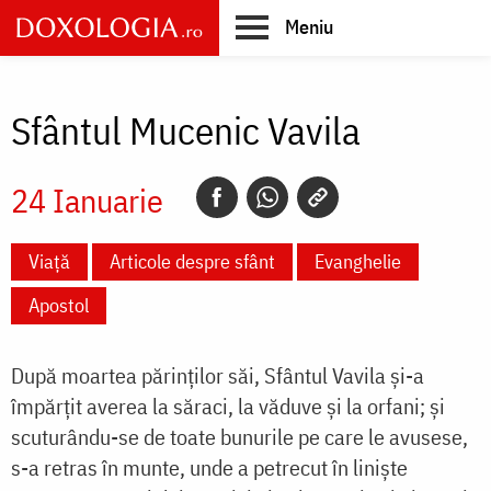
Skip
Meniu
to
main
Main
content
navigation
Sfântul Mucenic Vavila
24 Ianuarie
Viață
Articole despre sfânt
Evanghelie
Apostol
După moartea părinţilor săi, Sfântul Vavila şi-a
împărţit averea la săraci, la văduve şi la orfani; şi
scuturându-se de toate bunurile pe care le avusese,
s-a retras în munte, unde a petrecut în linişte