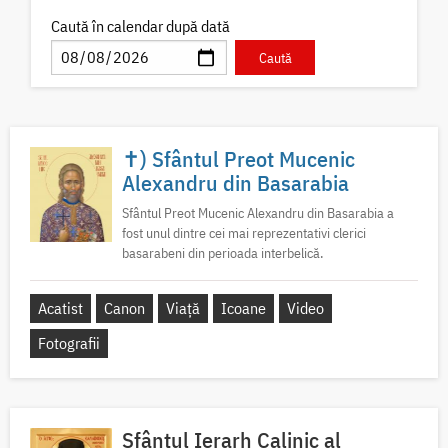
Caută în calendar după dată
✝) Sfântul Preot Mucenic
Alexandru din Basarabia
Sfântul Preot Mucenic Alexandru din Basarabia a
fost unul dintre cei mai reprezentativi clerici
basarabeni din perioada interbelică.
Acatist
Canon
Viață
Icoane
Video
Fotografii
Sfântul Ierarh Calinic al