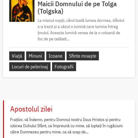
Maicii Domnului de pe Tolga
(Tolgska)
La miezul nopții, când toată lumea dormea, sfântul
s-a trezit și a văzut o lumină care lumina întreg
ținutul. Aceasta lumină venea de la o coloană de
foc de pe celălalt...
Viață
Minuni
Icoane
Sfinte moaște
Locuri de pelerinaj
Fotografii
Apostolul zilei
Fraților, vă îndemn, pentru Domnul nostru Iisus Hristos și pentru
iubirea Duhului Sfânt, ca împreună cu mine, să luptați în rugăciuni
către Dumnezeu pentru mine, ca să scap de...