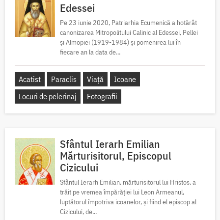
Edessei
Pe 23 iunie 2020, Patriarhia Ecumenică a hotărât
canonizarea Mitropolitului Calinic al Edessei, Pellei
și Almopiei (1919-1984) și pomenirea lui în
fiecare an la data de...
Acatist
Paraclis
Viață
Icoane
Locuri de pelerinaj
Fotografii
Sfântul Ierarh Emilian
Mărturisitorul, Episcopul
Cizicului
Sfântul Ierarh Emilian, mărturisitorul lui Hristos, a
trăit pe vremea împărăției lui Leon Armeanul,
luptătorul împotriva icoanelor, și fiind el episcop al
Cizicului, de...