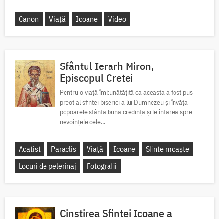
Canon
Viață
Icoane
Video
Sfântul Ierarh Miron,
Episcopul Cretei
Pentru o viață îmbunătățită ca aceasta a fost pus
preot al sfintei biserici a lui Dumnezeu și învăța
popoarele sfânta bună credință și le întărea spre
nevoințele cele...
Acatist
Paraclis
Viață
Icoane
Sfinte moaște
Locuri de pelerinaj
Fotografii
Cinstirea Sfintei Icoane a