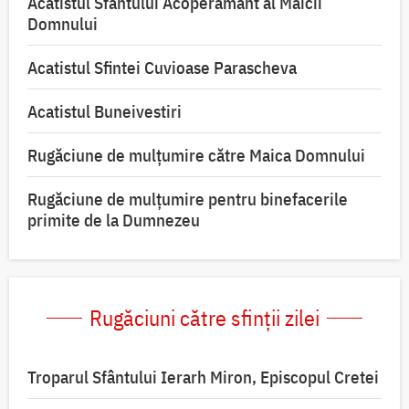
Acatistul Sfântului Acoperământ al Maicii
Domnului
Acatistul Sfintei Cuvioase Parascheva
Acatistul Buneivestiri
Rugăciune de mulţumire către Maica Domnului
Rugăciune de mulțumire pentru binefacerile
primite de la Dumnezeu
Rugăciuni către sfinții zilei
Troparul Sfântului Ierarh Miron, Episcopul Cretei