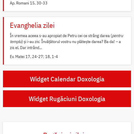
Ap. Romani 15, 30-33
Evanghelia zilei
În vremea aceea s-au apropiat de Petru cei ce strâng darea (
pentru
templu
) și i-au zis: Învățătorul vostru nu plătește darea? Ba da! – a
zis el. Dar intrând...
Ev. Matei 17, 24-27; 18, 1-4
Widget Calendar Doxologia
Widget Rugăciuni Doxologia