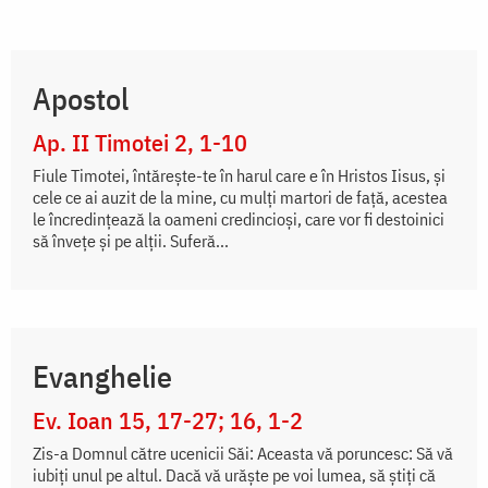
Apostol
Ap. II Timotei 2, 1-10
Fiule Timotei, întăreşte-te în harul care e în Hristos Iisus, şi
cele ce ai auzit de la mine, cu mulţi martori de faţă, acestea
le încredinţează la oameni credincioşi, care vor fi destoinici
să înveţe şi pe alţii. Suferă...
Evanghelie
Ev. Ioan 15, 17-27; 16, 1-2
Zis-a Domnul către ucenicii Săi: Aceasta vă poruncesc: Să vă
iubiți unul pe altul. Dacă vă urăște pe voi lumea, să știți că