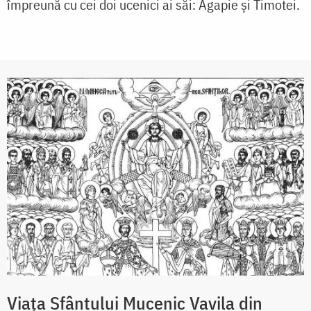
împreună cu cei doi ucenici ai săi: Agapie şi Timotei.
Viaţa Sfântului Mucenic Vavila din