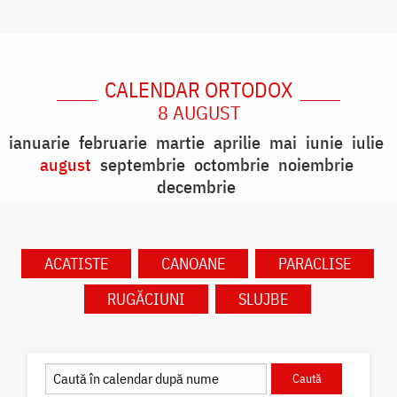
CALENDAR ORTODOX
8 AUGUST
ianuarie
februarie
martie
aprilie
mai
iunie
iulie
august
septembrie
octombrie
noiembrie
decembrie
ACATISTE
CANOANE
PARACLISE
RUGĂCIUNI
SLUJBE