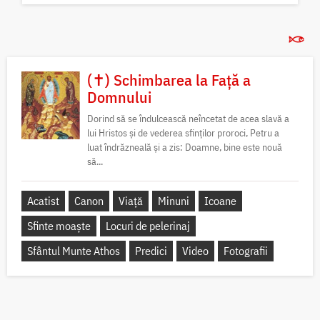
(✝) Schimbarea la Față a
Domnului
Dorind să se îndulcească neîncetat de acea slavă a
lui Hristos și de vederea sfinților proroci, Petru a
luat îndrăzneală și a zis: Doamne, bine este nouă
să...
Acatist
Canon
Viață
Minuni
Icoane
Sfinte moaște
Locuri de pelerinaj
Sfântul Munte Athos
Predici
Video
Fotografii