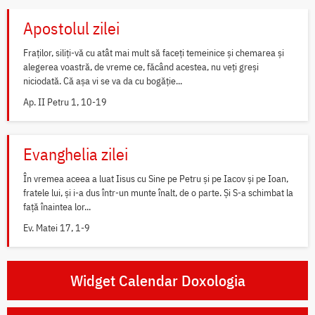
Apostolul zilei
Fraților, siliți-vă cu atât mai mult să faceți temeinice și chemarea și
alegerea voastră, de vreme ce, făcând acestea, nu veți greși
niciodată. Că așa vi se va da cu bogăție...
Ap. II Petru 1, 10-19
Evanghelia zilei
În vremea aceea a luat Iisus cu Sine pe Petru și pe Iacov și pe Ioan,
fratele lui, și i-a dus într-un munte înalt, de o parte. Și S-a schimbat la
față înaintea lor...
Ev. Matei 17, 1-9
Widget Calendar Doxologia