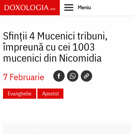
Skip
Meniu
to
main
Main
content
navigation
Sfinții 4 Mucenici tribuni,
împreună cu cei 1003
mucenici din Nicomidia
7 Februarie
Evanghelie
Apostol