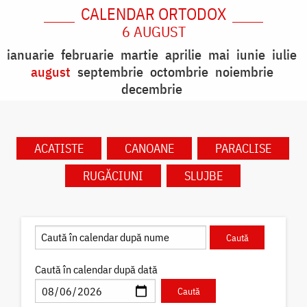
CALENDAR ORTODOX
6 AUGUST
ianuarie
februarie
martie
aprilie
mai
iunie
iulie
august
septembrie
octombrie
noiembrie
decembrie
ACATISTE
CANOANE
PARACLISE
RUGĂCIUNI
SLUJBE
Caută în calendar după dată