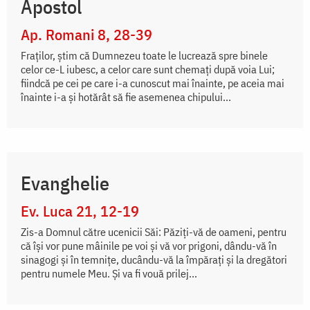
Apostol
Ap. Romani 8, 28-39
Fraţilor, ştim că Dumnezeu toate le lucrează spre binele
celor ce-L iubesc, a celor care sunt chemaţi după voia Lui;
fiindcă pe cei pe care i-a cunoscut mai înainte, pe aceia mai
înainte i-a şi hotărât să fie asemenea chipului...
Evanghelie
Ev. Luca 21, 12-19
Zis-a Domnul către ucenicii Săi: Păziți-vă de oameni, pentru
că își vor pune mâinile pe voi și vă vor prigoni, dându-vă în
sinagogi și în temnițe, ducându-vă la împărați și la dregători
pentru numele Meu. Și va fi vouă prilej...