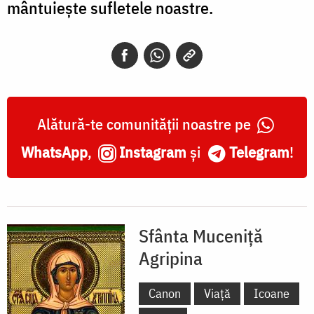
mântuiește sufletele noastre.
Alătură-te comunității noastre pe
WhatsApp
,
Instagram
și
Telegram
!
Sfânta Muceniță
Agripina
Canon
Viață
Icoane