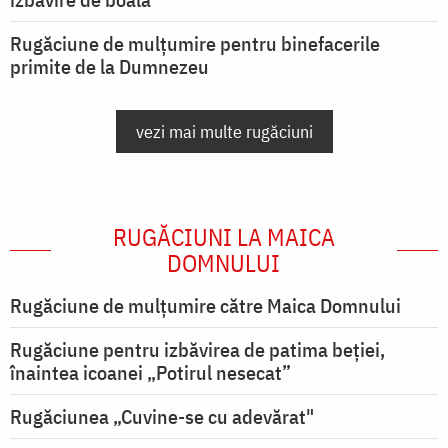
Rugăciune de mulțumire pentru binefacerile
primite de la Dumnezeu
vezi mai multe rugăciuni
RUGĂCIUNI LA MAICA
DOMNULUI
Rugăciune de mulţumire către Maica Domnului
Rugăciune pentru izbăvirea de patima beției,
înaintea icoanei „Potirul nesecat”
Rugăciunea „Cuvine-se cu adevărat"