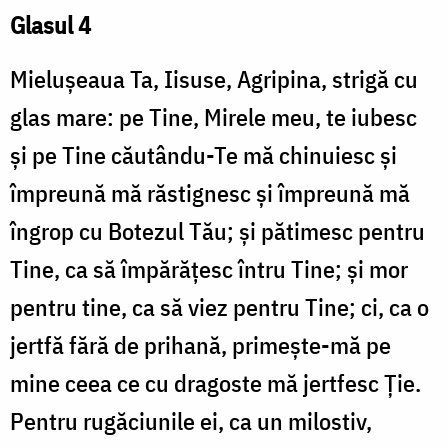
Glasul 4
Mieluşeaua Ta, Iisuse, Agripina, strigă cu
glas mare: pe Tine, Mirele meu, te iubesc
și pe Tine căutându-Te mă chinuiesc și
împreună mă răstignesc și împreună mă
îngrop cu Botezul Tău; și pătimesc pentru
Tine, ca să împărățesc întru Tine; și mor
pentru tine, ca să viez pentru Tine; ci, ca o
jertfă fără de prihană, primește-mă pe
mine ceea ce cu dragoste mă jertfesc Ție.
Pentru rugăciunile ei, ca un milostiv,