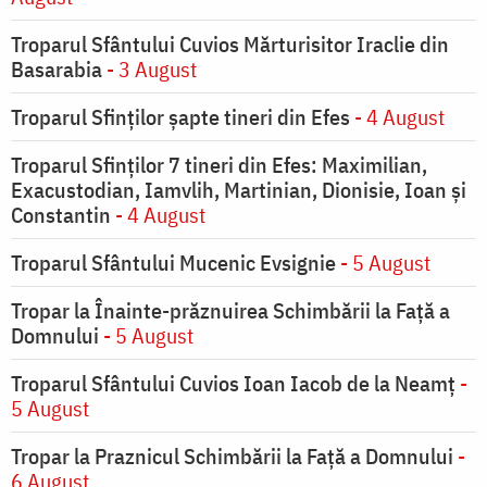
Troparul Sfântului Cuvios Mărturisitor Iraclie din
Basarabia
- 3 August
Troparul Sfinţilor şapte tineri din Efes
- 4 August
Troparul Sfinţilor 7 tineri din Efes: Maximilian,
Exacustodian, Iamvlih, Martinian, Dionisie, Ioan şi
Constantin
- 4 August
Troparul Sfântului Mucenic Evsignie
- 5 August
Tropar la Înainte-prăznuirea Schimbării la Faţă a
Domnului
- 5 August
Troparul Sfântului Cuvios Ioan Iacob de la Neamț
-
5 August
Tropar la Praznicul Schimbării la Faţă a Domnului
-
6 August