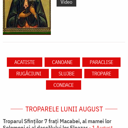
Video
ACATISTE
CANOANE
PARACLISE
RUGĂCIUNI
SLUJBE
TROPARE
CONDACE
TROPARELE LUNII AUGUST
Troparul Sfinţilor 7 fraţi Macabei, al mamei lor
Solomoni şi al dascălului lor Eleazar
- 1 August