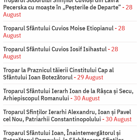
Pecerska cu moaște în „Peșterile de Departe”
- 28
August
Troparul Sfântului Cuvios Moise Etiopianul
- 28
August
Troparul Sfântului Cuvios Iosif Isihastul
- 28
August
Tropar la Praznicul tăierii Cinstitului Cap al
Sfântului Ioan Botezătorul
- 29 August
Troparul Sfântului Ierarh Ioan de la Râşca şi Secu,
Arhiepiscopul Romanului
- 30 August
Troparul Sfinţilor Ierarhi Alexandru, Ioan şi Pavel
cel Nou, Patriarhii Constantinopolului
- 30 August
Troparul Sfântului Ioan, Înaintemergătorul şi
Botezătorul Domnului, la Sărbătoarea Sfinţilor