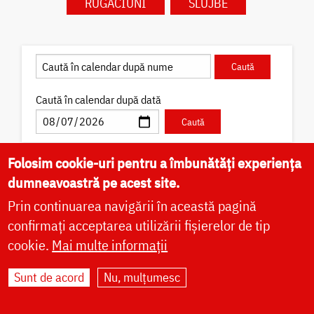
RUGĂCIUNI
SLUJBE
Caută în calendar după dată
Folosim cookie-uri pentru a îmbunătăți experiența
dumneavoastră pe acest site.
✝) Sfântul Cuvios Pafnutie –
Prin continuarea navigării în această pagină
Pârvu Zugravul
confirmați acceptarea utilizării fișierelor de tip
Sfântul Cuvios Pafnutie, vestit iconar cunoscut cu
cookie.
Mai multe informații
numele de Pârvu „Mutul”, s-a născut în Câmpulung
Muscel, la 12 octombrie 1657, ca fiu al preotului
Ioan Pârvescu...
Sunt de acord
Nu, mulțumesc
Acatist
Paraclis
Viață
Icoane