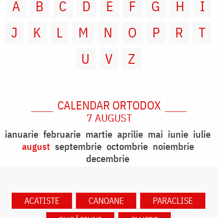
A
B
C
D
E
F
G
H
I
J
K
L
M
N
O
P
R
T
U
V
Z
CALENDAR ORTODOX
7 AUGUST
ianuarie
februarie
martie
aprilie
mai
iunie
iulie
august
septembrie
octombrie
noiembrie
decembrie
ACATISTE
CANOANE
PARACLISE