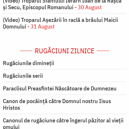
(Video) Troparul Sfântului Ierarh Ioan de la Râșca
și Secu, Episcopul Romanului
- 30 August
(Video) Troparul Așezării în raclă a brâului Maicii
Domnului
- 31 August
RUGĂCIUNI ZILNICE
Rugăciunile dimineții
Rugăciunile serii
Paraclisul Preasfintei Născătoare de Dumnezeu
Canon de pocăință către Domnul nostru Iisus
Hristos
Canonul de rugăciune către îngerul păzitor al vieții
omului