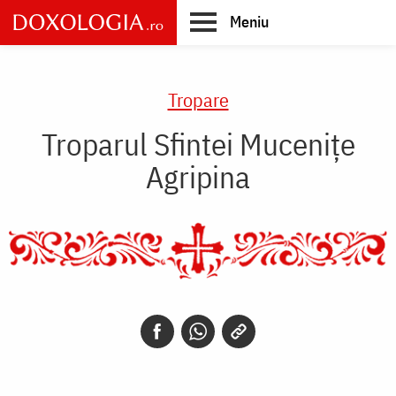
Skip
Meniu
to
main
Main
content
navigation
Tropare
Troparul Sfintei Mucenițe
Agripina