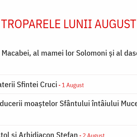
TROPARELE LUNII AUGUST
ţi Macabei, al mamei lor Solomoni şi al das
terii Sfintei Cruci
- 1 August
ducerii moaştelor Sfântului întâiului Muce
tol și Arhidiacon Ștefan
- 2 August