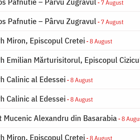
os Pafnutie – Pârvu Zugravul
- 7 August
os Pafnutie – Pârvu Zugravul
- 7 August
rh Miron, Episcopul Cretei
- 8 August
h Emilian Mărturisitorul, Episcopul Cizicu
h Calinic al Edessei
- 8 August
h Calinic al Edessei
- 8 August
ot Mucenic Alexandru din Basarabia
- 8 Augu
rh Miron, Episcopul Cretei
- 8 August