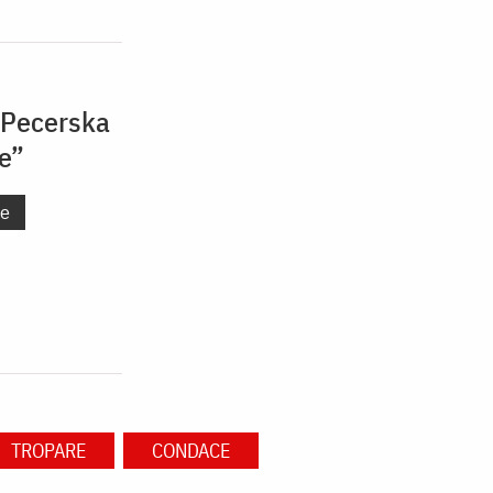
a Pecerska
e”
ne
TROPARE
CONDACE