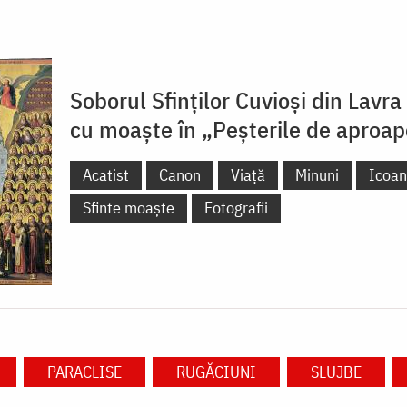
Soborul Sfinților Cuvioși din Lavr
cu moaște în „Peșterile de aproap
Acatist
Canon
Viață
Minuni
Icoa
Sfinte moaște
Fotografii
PARACLISE
RUGĂCIUNI
SLUJBE