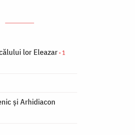
călului lor Eleazar
- 1
nic şi Arhidiacon