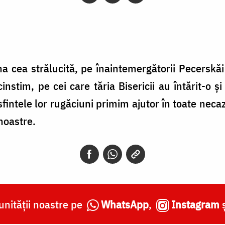
una cea strălucită, pe înaintemergătorii Pecersk
 cinstim, pe cei care tăria Bisericii au întărit-o 
 sfintele lor rugăciuni primim ajutor în toate nec
noastre.
nității noastre pe
WhatsApp
,
Instagram