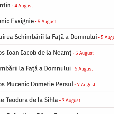
ntin
- 4 August
nic Evsignie
- 5 August
uirea Schimbării la Faţă a Domnului
- 5 Aug
ios Ioan Iacob de la Neamț
- 5 August
imbării la Faţă a Domnului
- 6 August
ios Mucenic Dometie Persul
- 7 August
se Teodora de la Sihla
- 7 August