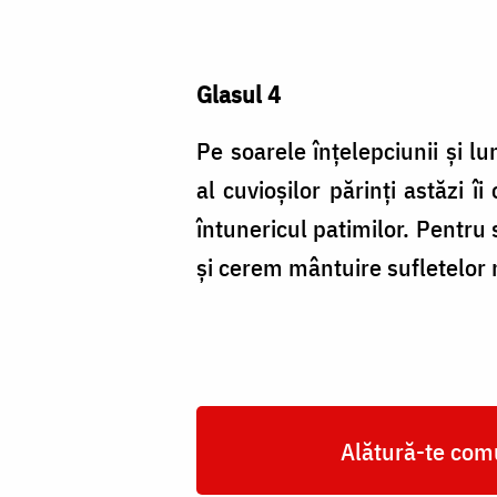
Glasul 4
Pe soarele înțelepciunii și l
al cuvioșilor părinți astăzi îi
întunericul patimilor. Pentru
și cerem mântuire sufletelor 
Alătură-te comu