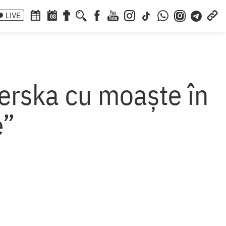
LIVE
08
cerska cu moaște în
e”