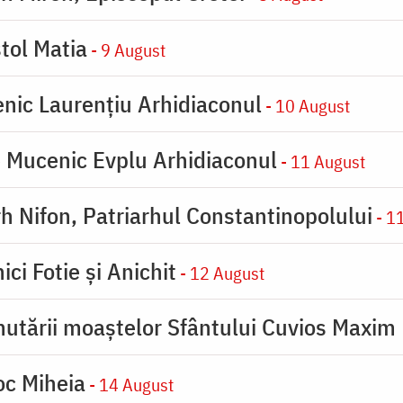
tol Matia
- 9 August
enic Laurențiu Arhidiaconul
- 10 August
e Mucenic Evplu Arhidiaconul
- 11 August
rh Nifon, Patriarhul Constantinopolului
- 1
ici Fotie şi Anichit
- 12 August
utării moaştelor Sfântului Cuvios Maxim 
oc Miheia
- 14 August