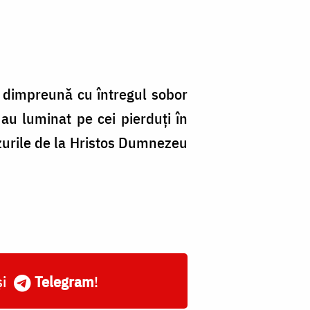
ăi dimpreună cu întregul sobor
și au luminat pe cei pierduți în
azurile de la Hristos Dumnezeu
și
Telegram
!