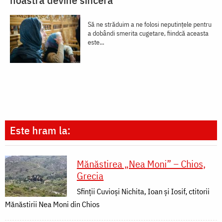
Să ne străduim a ne folosi neputințele pentru
a dobândi smerita cugetare, fiindcă aceasta
este...
Este hram la:
Mănăstirea „Nea Moni” – Chios,
Grecia
Sfinții Cuvioși Nichita, Ioan și Iosif, ctitorii
Mănăstirii Nea Moni din Chios