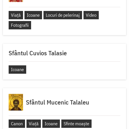
Viață
Icoane
Locuri de pelerinaj
Video
Fotografii
Sfântul Cuvios Talasie
Icoane
Sfântul Mucenic Talaleu
Canon
Viață
Icoane
Sfinte moaște