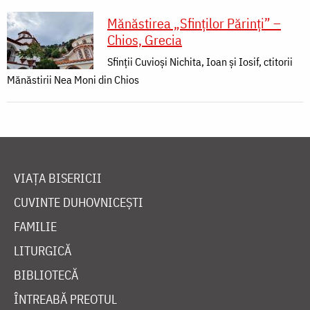
Mănăstirea „Sfinților Părinți” –
Chios, Grecia
Sfinții Cuvioși Nichita, Ioan și Iosif, ctitorii
Mănăstirii Nea Moni din Chios
VIAȚA BISERICII
CUVINTE DUHOVNICEȘTI
FAMILIE
LITURGICĂ
BIBLIOTECĂ
ÎNTREABĂ PREOTUL