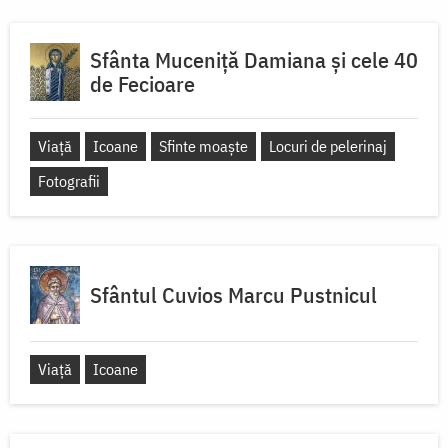
Sfânta Muceniță Damiana și cele 40
de Fecioare
Viață
Icoane
Sfinte moaște
Locuri de pelerinaj
Fotografii
Sfântul Cuvios Marcu Pustnicul
Viață
Icoane