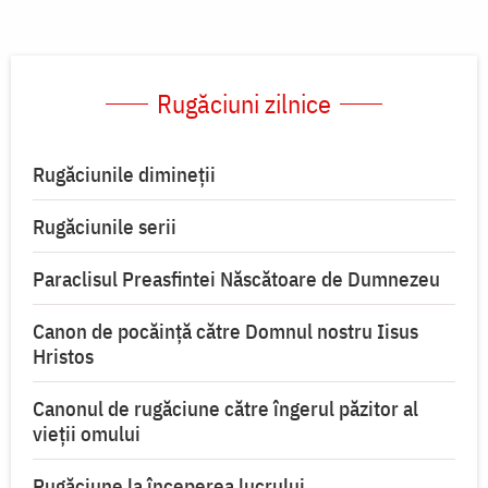
Rugăciuni zilnice
Rugăciunile dimineții
Rugăciunile serii
Paraclisul Preasfintei Născătoare de Dumnezeu
Canon de pocăință către Domnul nostru Iisus
Hristos
Canonul de rugăciune către îngerul păzitor al
vieții omului
Rugăciune la începerea lucrului