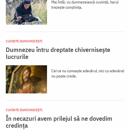
Mai întâi, cu dumnezeiască cuviință, harul
trezește conștiința.
CUVINTE DUHOVNICEȘTI
Dumnezeu întru dreptate chivernisește
lucrurile
Cel ce nu cunoaște adevărul, nici cu adevărat
nu poate crede.
CUVINTE DUHOVNICEȘTI
În necazuri avem prilejul să ne dovedim
credința