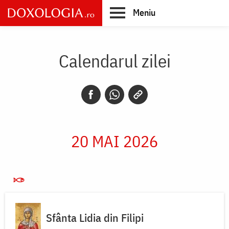
Skip
Meniu
to
main
Main
content
navigation
Calendarul zilei
20 MAI 2026
Sfânta Lidia din Filipi