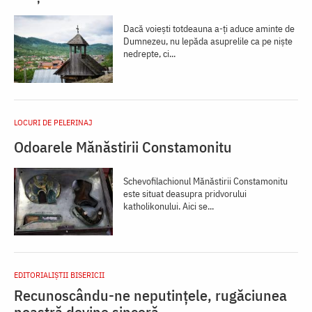
Dacă voiești totdeauna a-ți aduce aminte de
Dumnezeu, nu lepăda asuprelile ca pe niște
nedrepte, ci...
LOCURI DE PELERINAJ
Odoarele Mănăstirii Constamonitu
Schevofilachionul Mănăstirii Constamonitu
este situat deasupra pridvorului
katholikonului. Aici se...
EDITORIALIȘTII BISERICII
Recunoscându-ne neputințele, rugăciunea
noastră devine sinceră