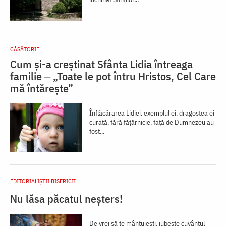
CĂSĂTORIE
Cum și-a creștinat Sfânta Lidia întreaga
familie ‒ „Toate le pot întru Hristos, Cel Care
mă întărește”
Înflăcărarea Lidiei, exemplul ei, dragostea ei
curată, fără fățărnicie, față de Dumnezeu au
fost...
EDITORIALIȘTII BISERICII
Nu lăsa păcatul neșters!
De vrei să te mântuiești, iubește cuvântul