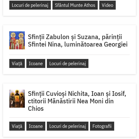
Locuri de pelerinaj
Sfântul Munte Athos
Video
Sfinții Zabulon și Suzana, părinții
Sfintei Nina, luminătoarea Georgiei
Viață
Icoane
Locuri de pelerinaj
Sfinții Cuvioși Nichita, Ioan și Iosif,
ctitorii Mănăstirii Nea Moni din
Chios
Viață
Icoane
Locuri de pelerinaj
Fotografii