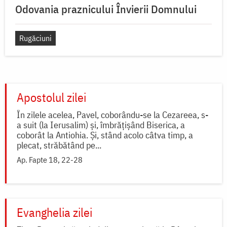
Odovania praznicului Învierii Domnului
Rugăciuni
Apostolul zilei
În zilele acelea, Pavel, coborându-se la Cezareea, s-
a suit (la Ierusalim) și, îmbrățișând Biserica, a
coborât la Antiohia. Și, stând acolo câtva timp, a
plecat, străbătând pe...
Ap. Fapte 18, 22-28
Evanghelia zilei