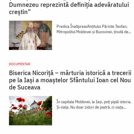
Dumnezeu reprezintă definiția adevăratului
creștin”
Predica Înaltpreasfințitului Părinte Teofan,
Mitropolitul Moldovei și Bucovinei, ținută de...
DOCUMENTAR
Biserica Nicoriță – mărturia istorică a trecerii
pe la Iași a moaștelor Sfântului Ioan cel Nou
de Suceava
În capitala Moldovei, la Iași, poți pipăi istoria.
Și viața. Nu doar ziduri de piatră, ci viața...