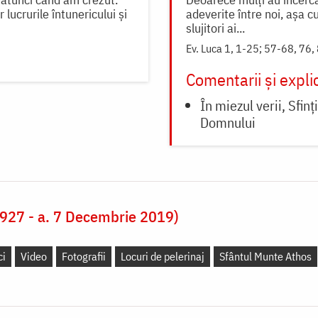
lucrurile întunericului și
adeverite între noi, aşa cu
slujitori ai...
Ev. Luca 1, 1-25; 57-68, 76,
Comentarii și explic
În miezul verii, Sfin
Domnului
1927 - a. 7 Decembrie 2019)
ci
Video
Fotografii
Locuri de pelerinaj
Sfântul Munte Athos