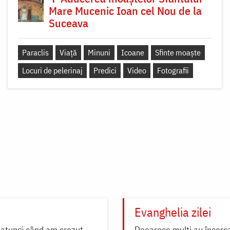
Mare Mucenic Ioan cel Nou de la
Suceava
Paraclis
Viață
Minuni
Icoane
Sfinte moaște
Locuri de pelerinaj
Predici
Video
Fotografii
Evanghelia zilei
 atunci când am crezut.
Deoarece mulţi au încercat