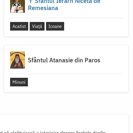
✝ Sfântul Ierarh Niceta de
Remesiana
Acatist
Viață
Icoane
Sfântul Atanasie din Paros
Minuni
 să alcătuiască o istorisire despre faptele deplin