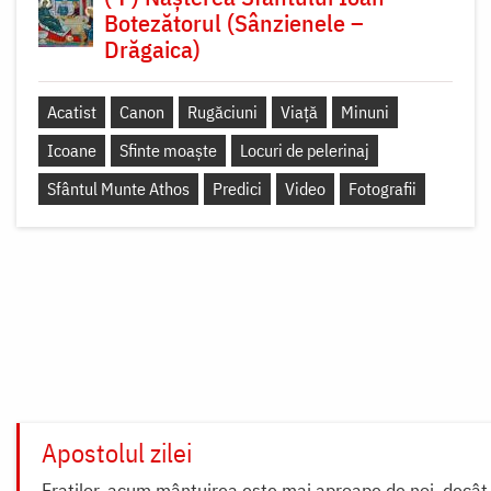
Botezătorul (Sânzienele –
Drăgaica)
Acatist
Canon
Rugăciuni
Viață
Minuni
Icoane
Sfinte moaște
Locuri de pelerinaj
Sfântul Munte Athos
Predici
Video
Fotografii
Apostolul zilei
Fraților, acum mântuirea este mai aproape de noi, decât