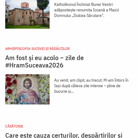
Katholikonul închinat Bunei Vestiri
adăposteşte renumita Icoană a Maicii
Domnului „Dulcea Sărutare”.
ARHIEPISCOPIA SUCEVEI ŞI RĂDĂUŢILOR
Am fost și eu acolo – zile de
#HramSuceava2026
Au venit, am clipit, au trecut. M-am întors în
Iași după câteva zile intense – pline de
bucurie și...
CĂSĂTORIE
Care este cauza certurilor, despărțirilor și