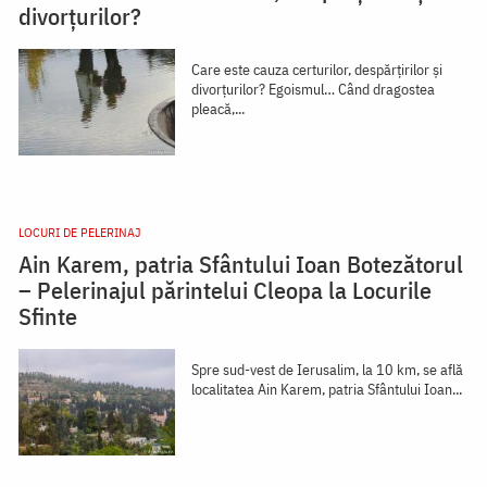
divorțurilor?
Care este cauza certurilor, despărţirilor şi
divorţurilor? Egoismul… Când dragostea
pleacă,...
LOCURI DE PELERINAJ
Ain Karem, patria Sfântului Ioan Botezătorul
– Pelerinajul părintelui Cleopa la Locurile
Sfinte
Spre sud-vest de Ierusalim, la 10 km, se află
localitatea Ain Karem, patria Sfântului Ioan...