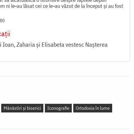
m ni le-au lăsat cei ce le-au văzut de la început şi au fost
 80
ații
ții Ioan, Zaharia și Elisabeta vestesc Nașterea
Mănăstiri și biserici
Iconografie
Ortodoxia în lume