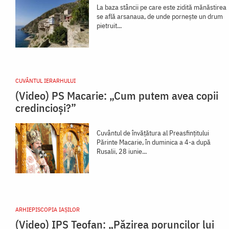
La baza stâncii pe care este zidită mănăstirea
se află arsanaua, de unde porneşte un drum
pietruit...
CUVÂNTUL IERARHULUI
(Video) PS Macarie: „Cum putem avea copii
credincioși?”
Cuvântul de învățătura al Preasfințitului
Părinte Macarie, în duminica a 4-a după
Rusalii, 28 iunie...
ARHIEPISCOPIA IAŞILOR
(Video) IPS Teofan: „Păzirea poruncilor lui