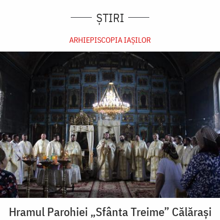
ȘTIRI
ARHIEPISCOPIA IAŞILOR
Hramul Parohiei „Sfânta Treime” Călărași