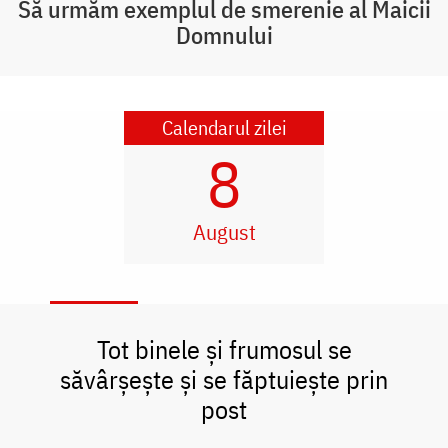
Să urmăm exemplul de smerenie al Maicii
Domnului
Calendarul zilei
8
August
Tot binele și frumosul se
săvârșește și se făptuiește prin
post