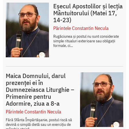
Eșecul Apostolilor și lecția
Mântuitorului (Matei 17,
14-23)
Părintele Constantin Necula
Rugăciunea și postul nu sunt considerate
simple ritualuri exterioare sau obligații
formale, ci...
Maica Domnului, darul
prezenței ei în
Dumnezeiasca Liturghie –
Primenire pentru
Adormire, ziua a 8-a
Părintele Constantin Necula
Fără Sfânta Împărtășanie, postul riscă să
devină o simplă dietă sau un exercițiu de