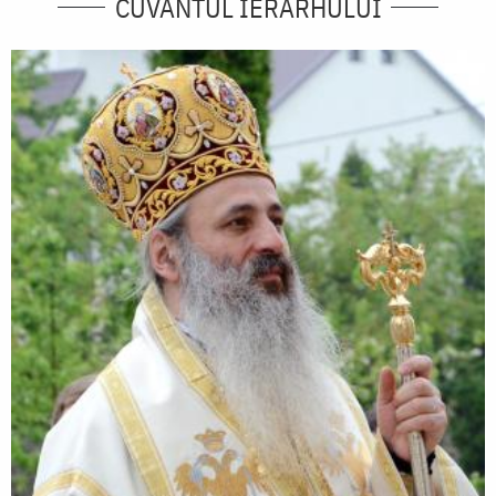
CUVÂNTUL IERARHULUI