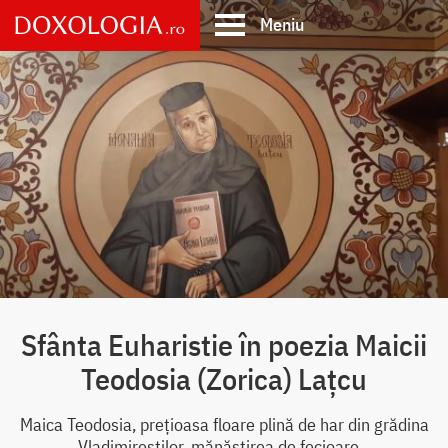
Skip
Meniu
to
main
Main
content
navigation
Sfânta Euharistie în poezia Maicii
Teodosia (Zorica) Lațcu
Maica Teodosia, prețioasa floare plină de har din grădina
Vladimireștilor, mănăstirea de fecioare...