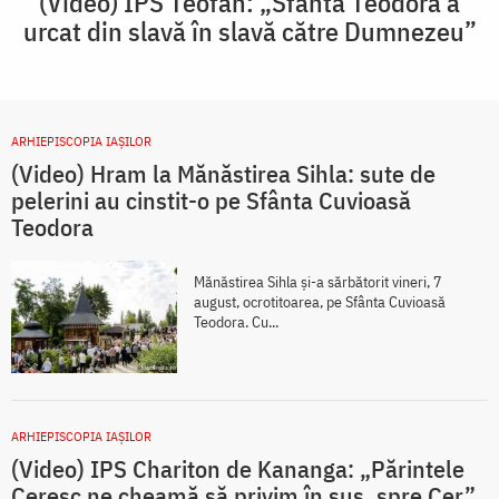
(Video) IPS Teofan: „Sfânta Teodora a
urcat din slavă în slavă către Dumnezeu”
ARHIEPISCOPIA IAŞILOR
(Video) Hram la Mănăstirea Sihla: sute de
pelerini au cinstit-o pe Sfânta Cuvioasă
Teodora
Mănăstirea Sihla și-a sărbătorit vineri, 7
august, ocrotitoarea, pe Sfânta Cuvioasă
Teodora. Cu...
ARHIEPISCOPIA IAŞILOR
(Video) IPS Chariton de Kananga: „Părintele
Ceresc ne cheamă să privim în sus, spre Cer”