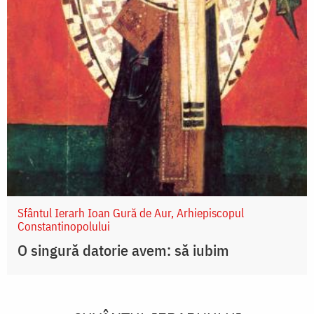
Sfântul Ierarh Ioan Gură de Aur, Arhiepiscopul
Constantinopolului
O singură datorie avem: să iubim