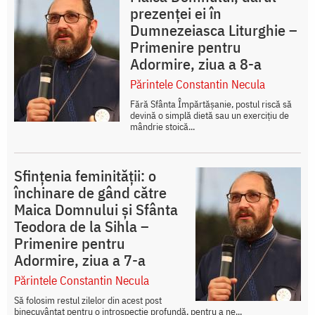
prezenței ei în
Dumnezeiasca Liturghie –
Primenire pentru
Adormire, ziua a 8-a
Părintele Constantin Necula
Fără Sfânta Împărtășanie, postul riscă să
devină o simplă dietă sau un exercițiu de
mândrie stoică...
Sfințenia feminității: o
închinare de gând către
Maica Domnului și Sfânta
Teodora de la Sihla –
Primenire pentru
Adormire, ziua a 7-a
Părintele Constantin Necula
Să folosim restul zilelor din acest post
binecuvântat pentru o introspecție profundă, pentru a ne...