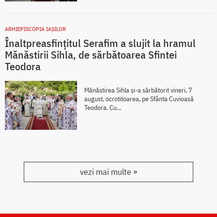
ARHIEPISCOPIA IAŞILOR
Înaltpreasfințitul Serafim a slujit la hramul
Mănăstirii Sihla, de sărbătoarea Sfintei
Teodora
Mănăstirea Sihla și-a sărbătorit vineri, 7
august, ocrotitoarea, pe Sfânta Cuvioasă
Teodora. Cu...
vezi mai multe »