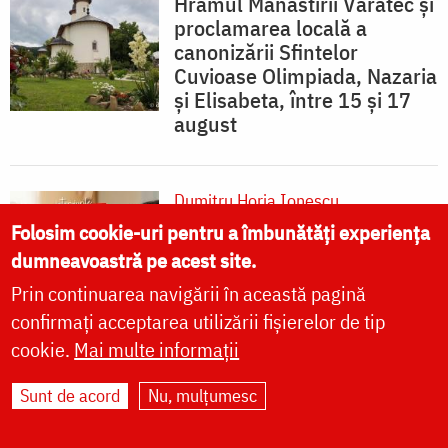
Hramul Mănăstirii Văratec și
proclamarea locală a
canonizării Sfintelor
Cuvioase Olimpiada, Nazaria
și Elisabeta, între 15 și 17
august
Dumitru Horia Ionescu
(Video) În dialog cu Dumitru
Folosim cookie-uri pentru a îmbunătăți experiența
Horia Ionescu: „Trebuie să ai
dumneavoastră pe acest site.
curajul de a te apropia de
Prin continuarea navigării în această pagină
Iisus Hristos”
confirmați acceptarea utilizării fișierelor de tip
cookie.
Mai multe informații
Sunt de acord
Nu, mulțumesc
Florentina Mătrescu
(Video) Unde ne putem