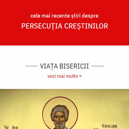
cele mai recente știri despre
PERSECUȚIA CREȘTINILOR
VIAȚA BISERICII
vezi mai multe »