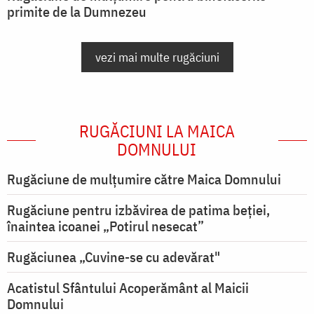
primite de la Dumnezeu
vezi mai multe rugăciuni
RUGĂCIUNI LA MAICA
DOMNULUI
Rugăciune de mulţumire către Maica Domnului
Rugăciune pentru izbăvirea de patima beției,
înaintea icoanei „Potirul nesecat”
Rugăciunea „Cuvine-se cu adevărat"
Acatistul Sfântului Acoperământ al Maicii
Domnului