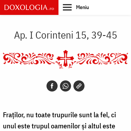
Skip
Meniu
to
main
Main
content
navigation
Ap. I Corinteni 15, 39-45
Fraților, nu toate trupurile sunt la fel, ci
unul este trupul oamenilor și altul este