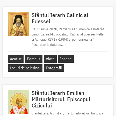
Sfântul Ierarh Calinic al
Edessei
Pe 23 iunie 2020, Patriarhia Ecumenică a hotărât
canonizarea Mitropolitului Calinic al Edessei, Pellei
și Almopiei (1919-1984) și pomenirea lui în
fiecare an la data de...
Acatist
Paraclis
Viață
Icoane
Locuri de pelerinaj
Fotografii
Sfântul Ierarh Emilian
Mărturisitorul, Episcopul
Cizicului
Sfântul Ierarh Emilian, mărturisitorul lui Hristos, a