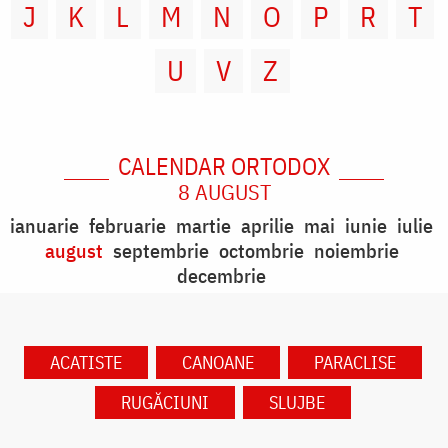
J
K
L
M
N
O
P
R
T
U
V
Z
CALENDAR ORTODOX
8 AUGUST
ianuarie
februarie
martie
aprilie
mai
iunie
iulie
august
septembrie
octombrie
noiembrie
decembrie
ACATISTE
CANOANE
PARACLISE
RUGĂCIUNI
SLUJBE