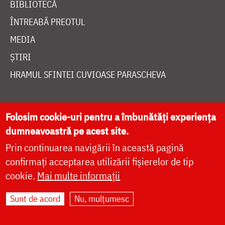
BIBLIOTECĂ
ÎNTREABĂ PREOTUL
MEDIA
ȘTIRI
HRAMUL SFINTEI CUVIOASE PARASCHEVA
AUTORI
Folosim cookie-uri pentru a îmbunătăți experiența
PĂRINȚI DUHOVNICEȘTI
dumneavoastră pe acest site.
MAICI CU VIAȚĂ DUHOVNICEASCĂ
Prin continuarea navigării în această pagină
confirmați acceptarea utilizării fișierelor de tip
TEMATICĂ
cookie.
Mai multe informații
SINAXAR ALFABETIC
MĂNĂSTIRI ȘI BISERICI
Sunt de acord
Nu, mulțumesc
CALENDAR ORTODOX