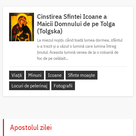
Cinstirea Sfintei Icoane a
Maicii Domnului de pe Tolga
(Tolgska)
La miezul nopții, când toată lumea dormea, sfântul
s-a trezit și a văzut o lumină care lumina întreg
ținutul. Aceasta lumină venea de la o coloană de
foc de pe celălalt...
Viață
Minuni
Icoane
Sfinte moaște
Locuri de pelerinaj
Fotografii
Apostolul zilei