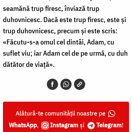
seamănă trup firesc, înviază trup
duhovnicesc. Dacă este trup firesc, este și
trup duhovnicesc, precum și este scris:
«Făcutu-s-a omul cel dintâi, Adam, cu
suflet viu; iar Adam cel de pe urmă, cu duh
dătător de viață».
Alătură-te comunității noastre pe
WhatsApp
,
Instagram
și
Telegram
!