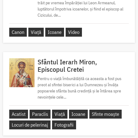
trăit pe vremea împărăției lui Leon Armeanul,
luptătorul împotriva icoanelor, și fiind el episcop al
Cizicului, de...
Canon
Viață
Icoane
Video
Sfântul Ierarh Miron,
Episcopul Cretei
Pentru o viață îmbunătățită ca aceasta a fost pus
preot al sfintei biserici a lui Dumnezeu și învăța
popoarele sfânta bună credință și le întărea spre
nevoințele cele...
Acatist
Paraclis
Viață
Icoane
Sfinte moaște
Locuri de pelerinaj
Fotografii