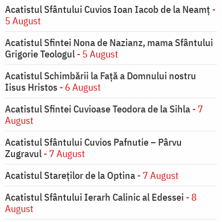
Acatistul Sfântului Cuvios Ioan Iacob de la Neamț
-
5 August
Acatistul Sfintei Nona de Nazianz, mama Sfântului
Grigorie Teologul
- 5 August
Acatistul Schimbării la Faţă a Domnului nostru
Iisus Hristos
- 6 August
Acatistul Sfintei Cuvioase Teodora de la Sihla
- 7
August
Acatistul Sfântului Cuvios Pafnutie – Pârvu
Zugravul
- 7 August
Acatistul Stareţilor de la Optina
- 7 August
Acatistul Sfântului Ierarh Calinic al Edessei
- 8
August