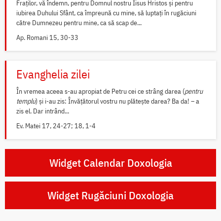
Fraților, vă îndemn, pentru Domnul nostru Iisus Hristos și pentru
iubirea Duhului Sfânt, ca împreună cu mine, să luptați în rugăciuni
către Dumnezeu pentru mine, ca să scap de...
Ap. Romani 15, 30-33
Evanghelia zilei
În vremea aceea s-au apropiat de Petru cei ce strâng darea (
pentru
templu
) și i-au zis: Învățătorul vostru nu plătește darea? Ba da! – a
zis el. Dar intrând...
Ev. Matei 17, 24-27; 18, 1-4
Widget Calendar Doxologia
Widget Rugăciuni Doxologia