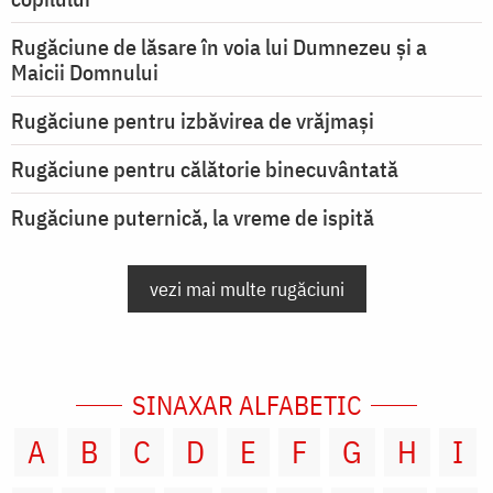
Rugăciune de lăsare în voia lui Dumnezeu şi a
Maicii Domnului
Rugăciune pentru izbăvirea de vrăjmași
Rugăciune pentru călătorie binecuvântată
Rugăciune puternică, la vreme de ispită
vezi mai multe rugăciuni
SINAXAR ALFABETIC
A
B
C
D
E
F
G
H
I