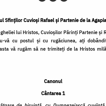
ul Sfinţilor Cuvioşi Rafael şi Partenie de la Agapi
gheliei lui Hristos, Cuvioşilor Părinţi Partenie şi R
du-vă cu postul şi cu rugăciunea, aţi dobând
easta vă rugăm să ne trimiteţi de la Hristos mil
Canonul
Cântarea 1
toare de biruinţă, cu Dumnezeiască cuviinţă s