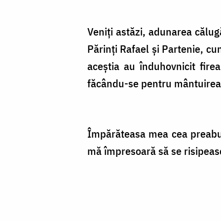
Veniți astăzi, adunarea călugă
Părinți Rafael și Partenie, cu
aceștia au înduhovnicit firea
făcându-se pentru mântuirea
Împărăteasa mea cea preabun
mă împresoară să se risipeasc