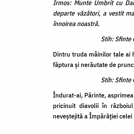
Irmos: Munte Umbrit cu Daru
departe văzători, a vestit ma
înnoirea noastră.
Stih: Sfinte
Dintru truda mâinilor tale ai 
făptura și nerăutate de prunc, 
Stih: Sfinte
Îndurat-ai, Părinte, asprimea 
pricinuit diavolii în războ
neveștejită a Împărăției celei