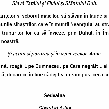
Slavă Tatălui şi Fiului şi Sfântului Duh.
rițelor și soborul maicilor, să slăvim în laude și 
nunile sihaștrilor, care în munții Neamțului au st
 trupurilor lor ca să învieze, prin Duhul, în Î
 noastră.
Şi acum şi pururea şi în vecii vecilor. Amin.
ă, roagă-L pe Dumnezeu, pe Care negrăit L-ai n
ă, deoarece în tine nădejdea mi-am pus, ceea ce eș
Sedealna
Glasul al 6-lea