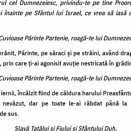
l cel Dumnezeiesc, privindu-te pe tine Proor
i înainte pe Sfântul lui Israel, ce vrea să iasă 
 Cuvioase Părinte Partenie, roagă-te lui Dumneze
hrănit, Părinte, pe săraci și pe străini, având dr
prin care ți-ai agonisit avuție nestricată în grădi
 Cuvioase Părinte Partenie, roagă-te lui Dumneze
iernii, încălzit fiind de căldura harului Preasfân
iul nevăzut, dar pe toate le-ai răbdat până la
 de sus.
Slavă Tatălui şi Fiului şi Sfântului Duh.