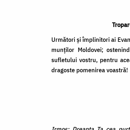
Tropar
Următori şi împlinitori ai Evan
munţilor Moldovei; ostenin
sufletului vostru, pentru ac
dragoste pomenirea voastră!
Irmos: Dreapta Ta cea purtă