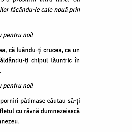
nilor făcându-le cale nouă prin
u pentru noi!
rea, că luându-ți crucea, ca un
căldându-ți chipul lăuntric în
.
u pentru noi!
 porniri pătimase căutau să-ți
sufletul cu râvnă dumnezeiască
umnezeu.