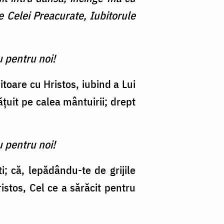
le Celei Preacurate, Iubitorule
u pentru noi!
bitoare cu Hristos, iubind a Lui
țuit pe calea mântuirii; drept
u pentru noi!
i; că, lepădându-te de grijile
ristos, Cel ce a sărăcit pentru