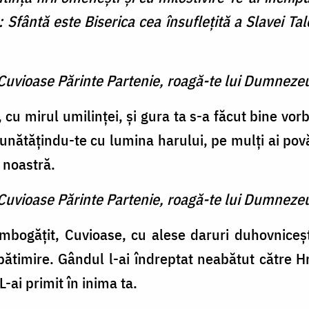
: Sfântă este Biserica cea însufleţită a Slavei Ta
 Cuvioase Părinte Partenie, roagă-te lui Dumneze
, cu mirul umilinței, și gura ta s-a făcut bine vor
unătățindu-te cu lumina harului, pe mulți ai povă
 noastră.
 Cuvioase Părinte Partenie, roagă-te lui Dumneze
îmbogățit, Cuvioase, cu alese daruri duhovniceșt
epătimire. Gândul l-ai îndreptat neabătut către H
-ai primit în inima ta.