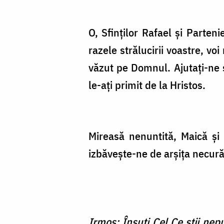
O, Sfinților Rafael și Parten
razele strălucirii voastre, vo
văzut pe Domnul. Ajutați-ne ș
le-ați primit de la Hristos.
Mireasă nenuntită, Maică și 
izbăvește-ne de arșița necură
Irmos: Însuţi Cel Ce ştii nepu