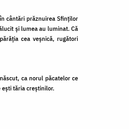
în cântări prăznuirea Sfinților
rălucit și lumea au luminat. Că
mpărăția cea veșnică, rugători
ăscut, ca norul păcatelor ce
ti tăria creștinilor.