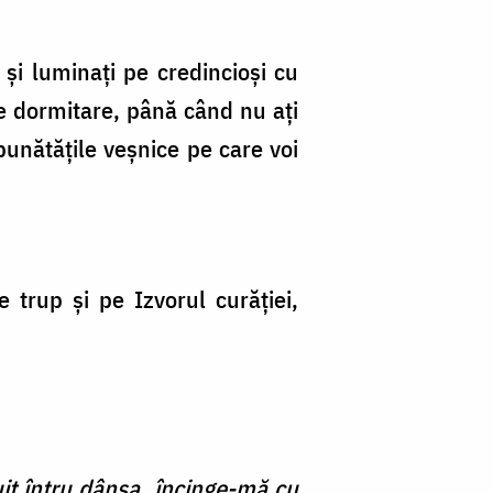
 și luminați pe credincioși cu
tre dormitare, până când nu ați
bunătățile veșnice pe care voi
 trup și pe Izvorul curăției,
puit întru dânsa, încinge-mă cu