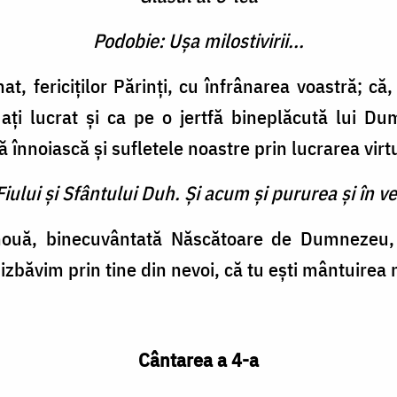
Podobie: Ușa milostivirii...
at, fericiților Părinți, cu înfrânarea voastră; 
ați lucrat și ca pe o jertfă bineplăcută lui D
nnoiască și sufletele noastre prin lucrarea virtuț
Fiului şi Sfântului Duh. Şi acum şi pururea şi în ve
 nouă, binecuvântată Născătoare de Dumnezeu,
 izbăvim prin tine din nevoi, că tu ești mântuirea
Cântarea a 4-a