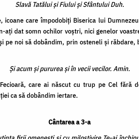
Slavă Tatălui şi Fiului şi Sfântului Duh.
ie, icoane care împodobiți Biserica lui Dumnezeu
i n-ați dat somn ochilor voștri, nici genelor voas
i pe noi să dobândim, prin osteneli și răbdare, 
Şi acum şi pururea şi în vecii vecilor. Amin.
Fecioară, care ai născut cu trup pe Cel fără de
ției ca să dobândim iertare.
Cântarea a 3-a
tinţa firii omeneşti şi cu milostivire Te-ai închi