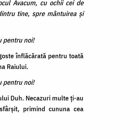
ocul Avacum, cu ochii cei de
dintru tine, spre mântuirea şi
u pentru noi!
agoste înflăcărată pentru toată
na Raiului.
u pentru noi!
tului Duh. Necazuri multe ți-au
 sfârșit, primind cununa cea