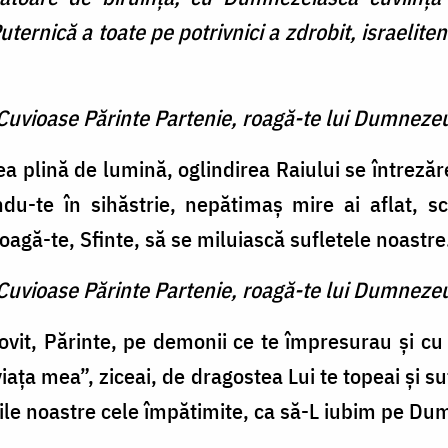
ternică a toate pe potrivnici a zdrobit, israelite
 Cuvioase Părinte Partenie, roagă-te lui Dumneze
ea plină de lumină, oglindirea Raiului se întreză
ndu-te în sihăstrie, nepătimaș mire ai aflat, s
. Roagă-te, Sfinte, să se miluiască sufletele noastre
 Cuvioase Părinte Partenie, roagă-te lui Dumneze
lovit, Părinte, pe demonii ce te împresurau și cu
viața mea”, ziceai, de dragostea Lui te topeai și 
imile noastre cele împătimite, ca să-L iubim pe D