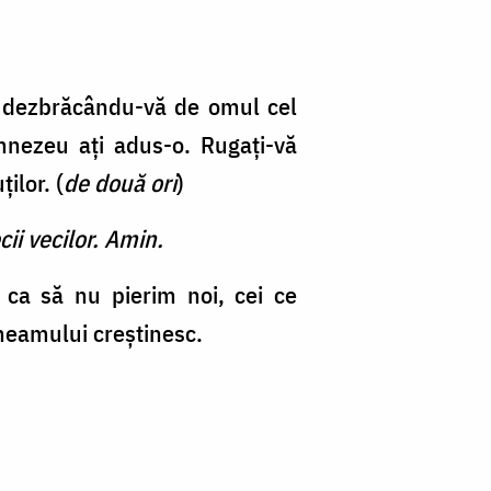
că, dezbrăcându-vă de omul cel
umnezeu ați adus-o. Rugați-vă
ilor. (
de două ori
)
cii vecilor. Amin.
 ca să nu pierim noi, cei ce
 neamului creștinesc.