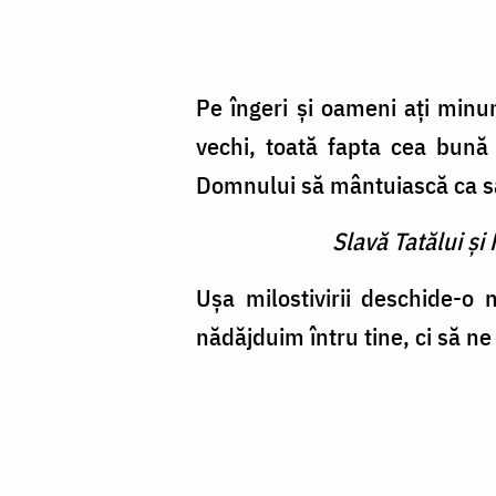
Pe îngeri și oameni ați minun
vechi, toată fapta cea bună 
Domnului să mântuiască ca să î
Slavă Tatălui şi 
Ușa milostivirii deschide-o
nădăjduim întru tine, ci să ne