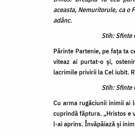
aceasta, Nemuritorule, ca o Pu
adânc.
Stih: Sfinte
Părinte Partenie, pe fața ta c
viteaz ai purtat-o și, osteni
lacrimile privirii la Cel iubit
Stih: Sfinte
Cu arma rugăciunii inimii ai 
cuprindă făptura. „Hristos e 
l-ai aprins. Învăpăiază și in