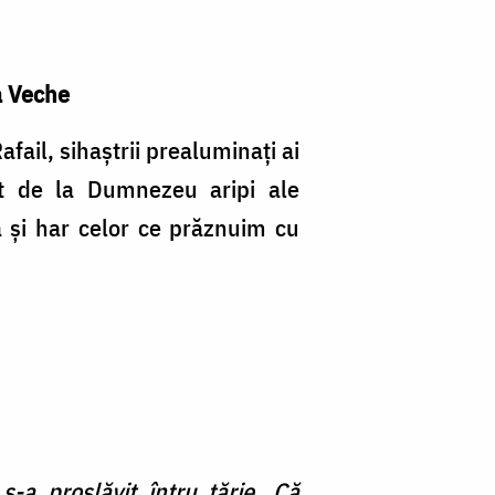
a Veche
afail, sihaştrii prealuminaţi ai
it de la Dumnezeu aripi ale
ă şi har celor ce prăznuim cu
-a proslăvit întru tărie. Că