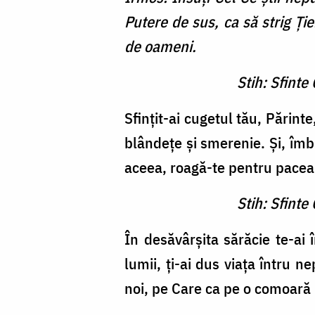
Putere de sus, ca să strig Ţie
de oameni.
Stih: Sfinte
Sfințit-ai cugetul tău, Părinte
blândețe și smerenie. Și, îmb
aceea, roagă-te pentru pacea
Stih: Sfinte
În desăvârșita sărăcie te-ai 
lumii, ți-ai dus viața întru n
noi, pe Care ca pe o comoară L