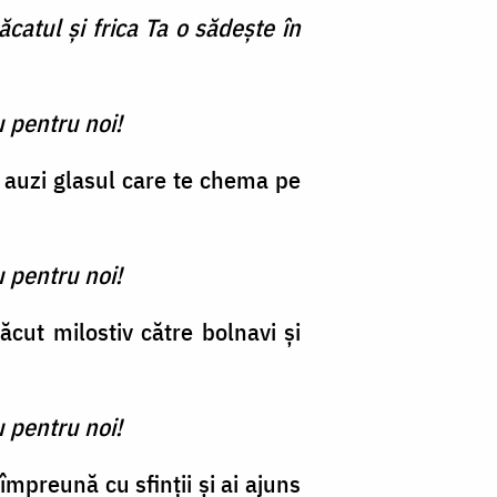
catul şi frica Ta o sădeşte în
 pentru noi!
a auzi glasul care te chema pe
 pentru noi!
cut milostiv către bolnavi şi
 pentru noi!
mpreună cu sfinţii şi ai ajuns