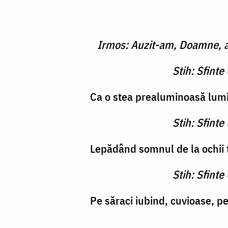
Irmos: Auzit-am, Doamne, au
Stih: Sfint
Ca o stea prealuminoasă lumin
Stih: Sfint
Lepădând somnul de la ochii tă
Stih: Sfint
Pe săraci iubind, cuvioase, p