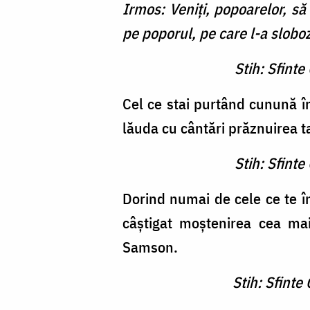
Irmos: Veniţi, popoarelor, s
pe poporul, pe care l-a slobozi
Stih: Sfint
Cel ce stai purtând cunună î
lăuda cu cântări prăznuirea t
Stih: Sfint
Dorind numai de cele ce te în
câştigat moştenirea cea ma
Samson.
Stih: Sfint