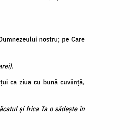
 şi Dumnezeului nostru; pe Care
rei).
eţui ca ziua cu bună cuviinţă,
catul şi frica Ta o sădeşte în