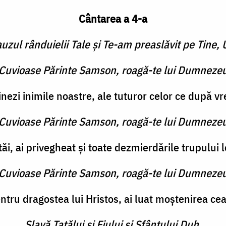
Cântarea a 4-a
zul rânduielii Tale şi Te-am preaslăvit pe Tine, 
e Cuvioase Părinte Samson, roagă-te lui Dumnezeu
ezi inimile noastre, ale tuturor celor ce după vre
e Cuvioase Părinte Samson, roagă-te lui Dumnezeu
i, ai privegheat şi toate dezmierdările trupului l
e Cuvioase Părinte Samson, roagă-te lui Dumnezeu
entru dragostea lui Hristos, ai luat moştenirea c
Slavă Tatălui şi Fiului şi Sfântului Duh.