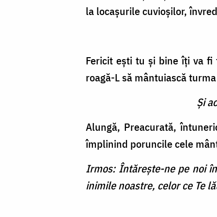
la locaşurile cuvioşilor, învr
Fericit eşti tu şi bine îţi va
roagă-L să mântuiască turma 
Şi a
Alungă, Preacurată, întuneric
împlinind poruncile cele mân
Irmos: Întăreşte-ne pe noi în
inimile noastre, celor ce Te 