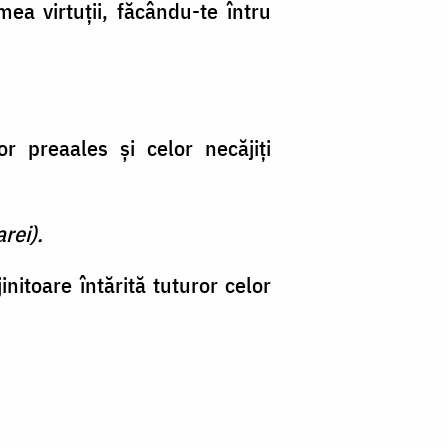
ea virtuţii, făcându-te întru
or preaales şi celor necăjiţi
rei).
itoare întărită tuturor celor