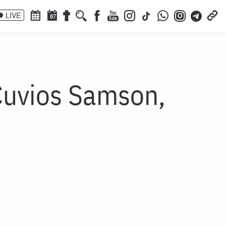
LIVE
07
Cuvios Samson,