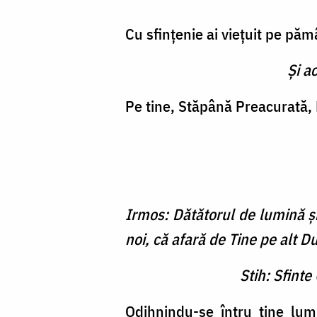
Cu sfinţenie ai vieţuit pe păm
Şi a
Pe tine, Stăpână Preacurată, 
Irmos: Dătătorul de lumină şi
noi, că afară de Tine pe alt 
Stih: Sfint
Odihnindu-se întru tine lum