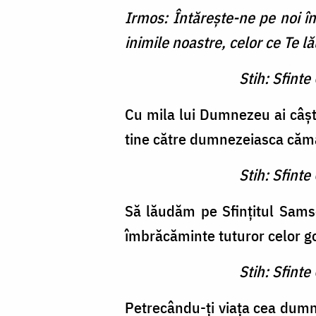
Irmos: Întăreşte-ne pe noi în
inimile noastre, celor ce Te 
Stih: Sfint
Cu mila lui Dumnezeu ai câşti
tine către dumnezeiasca căma
Stih: Sfint
Să lăudăm pe Sfinţitul Samso
îmbrăcăminte tuturor celor go
Stih: Sfint
Petrecându-ţi viaţa cea dumne