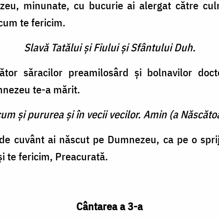
eu, minunate, cu bucurie ai alergat către culm
cum te fericim.
Slavă Tatălui şi Fiului şi Sfântului Duh.
tător săracilor preamilosârd şi bolnavilor doct
nezeu te-a mărit.
cum şi pururea şi în vecii vecilor. Amin (a Născătoa
de cuvânt ai născut pe Dumnezeu, ca pe o sprijin
şi te fericim, Preacurată.
Cântarea a 3-a