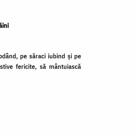
ăini
ăbdând, pe săraci iubind şi pe
tive fericite, să mântuiască