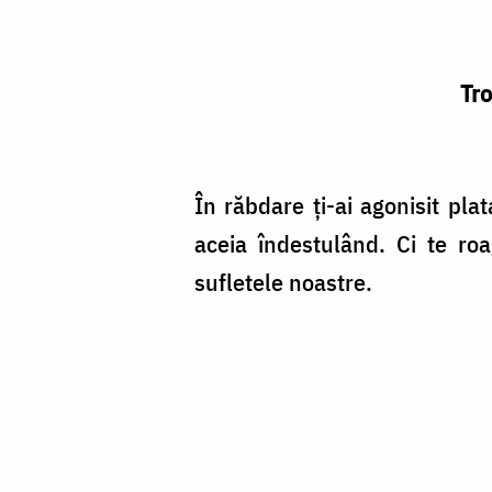
Tro
În răbdare ţi-ai agonisit pla
aceia îndestulând. Ci te ro
sufletele noastre.