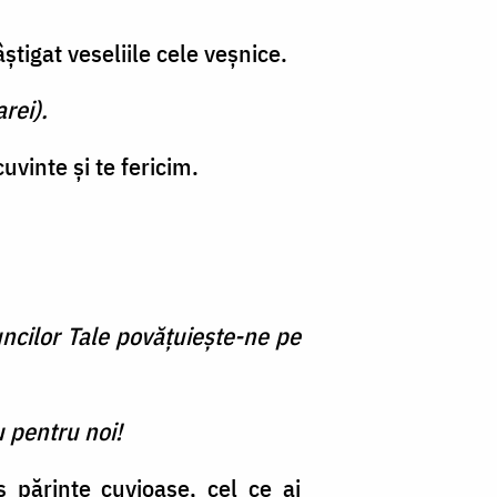
ştigat veseliile cele veşnice.
rei).
vinte şi te fericim.
uncilor Tale povăţuieşte-ne pe
 pentru noi!
 părinte cuvioase, cel ce ai