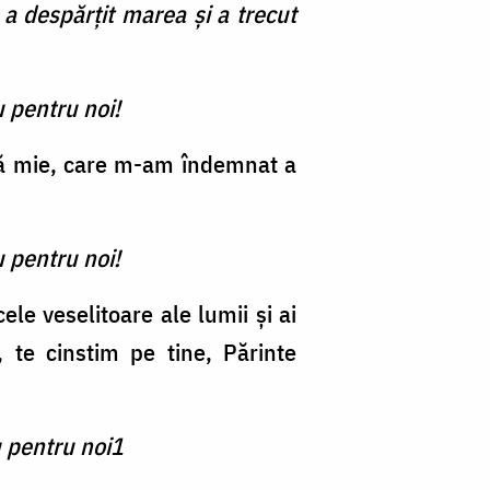
a despărţit marea şi a trecut
 pentru noi!
ină mie, care m-am îndemnat a
 pentru noi!
le veselitoare ale lumii şi ai
te cinstim pe tine, Părinte
 pentru noi1