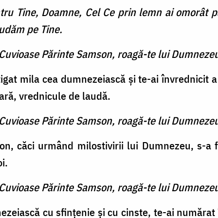
tru Tine, Doamne, Cel Ce prin lemn ai omorât pă
lăudăm pe Tine.
e Cuvioase Părinte Samson, roagă-te lui Dumnezeu
gat mila cea dumnezeiască şi te-ai învrednicit 
ră, vrednicule de laudă.
e Cuvioase Părinte Samson, roagă-te lui Dumnezeu
n, căci urmând milostivirii lui Dumnezeu, s-a fă
i.
e Cuvioase Părinte Samson, roagă-te lui Dumnezeu
zeiască cu sfinţenie şi cu cinste, te-ai numărat î