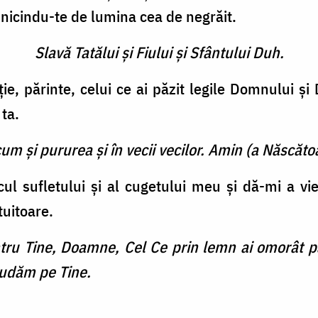
ednicindu-te de lumina cea de negrăit.
Slavă Tatălui şi Fiului şi Sfântului Duh.
 fi ţie, părinte, celui ce ai păzit legile Domnului
ta.
cum şi pururea şi în vecii vecilor. Amin (a Născătoa
ul sufletului şi al cugetului meu şi dă-mi a vi
tuitoare.
tru Tine, Doamne, Cel Ce prin lemn ai omorât pă
lăudăm pe Tine.