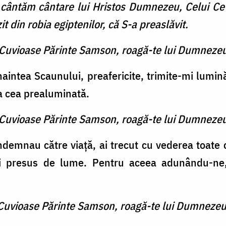
ă cântăm cântare lui Hristos Dumnezeu, Celui Ce 
t din robia egiptenilor, că S-a preaslăvit.
e Cuvioase Părinte Samson, roagă-te lui Dumnezeu
naintea Scaunului, preafericite, trimite-mi lum
a cea prealuminată.
e Cuvioase Părinte Samson, roagă-te lui Dumnezeu
demnau către viaţă, ai trecut cu vederea toate ce
i presus de lume. Pentru aceea adunându-ne, 
e Cuvioase Părinte Samson, roagă-te lui Dumnezeu