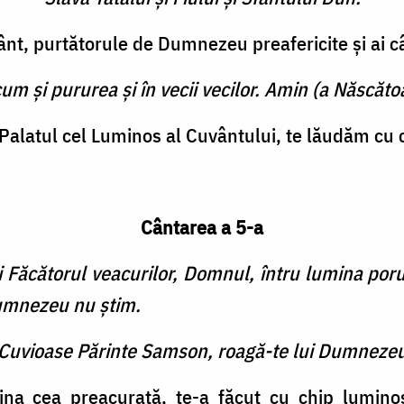
ânt, purtătorule de Dumnezeu preafericite şi ai câ
cum şi pururea şi în vecii vecilor. Amin (a Născătoa
Palatul cel Luminos al Cuvântului, te lăudăm cu cu
Cântarea a 5-a
 Făcătorul veacurilor, Domnul, întru lumina por
Dumnezeu nu ştim.
e Cuvioase Părinte Samson, roagă-te lui Dumnezeu
ina cea preacurată, te-a făcut cu chip luminos