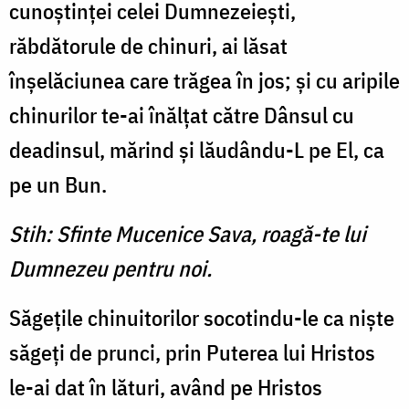
cunoştinţei celei Dumnezeieşti,
răbdătorule de chinuri, ai lăsat
înşelăciunea care trăgea în jos; şi cu aripile
chinurilor te-ai înălţat către Dânsul cu
deadinsul, mărind şi lăudându-L pe El, ca
pe un Bun.
Stih: Sfinte Mucenice Sava, roagă-te lui
Dumnezeu pentru noi.
Săgeţile chinuitorilor socotindu-le ca nişte
săgeţi de prunci, prin Puterea lui Hristos
le-ai dat în lături, având pe Hristos