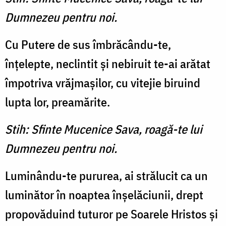
Dumnezeu pentru noi.
Cu Putere de sus îmbrăcându-te,
înţelepte, neclintit şi nebiruit te-ai arătat
împotriva vrăjmaşilor, cu vitejie biruind
lupta lor, prea­mărite.
Stih: Sfinte Mucenice Sava, roagă-te lui
Dumnezeu pentru noi.
Luminându-te pururea, ai strălucit ca un
luminător în noaptea înşelăciunii, drept
propovăduind tuturor pe Soarele Hristos şi