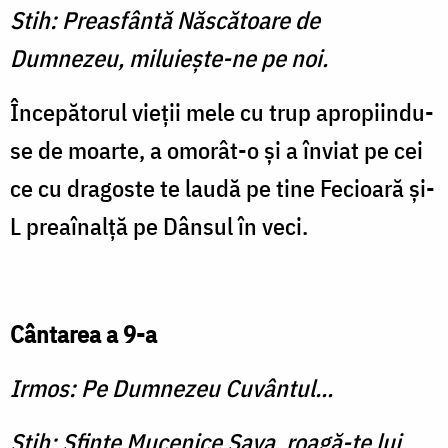
Stih: Preasfântă Născătoare de
Dumnezeu, miluieşte-ne pe noi.
Începătorul vieţii mele cu trup apropiindu-
se de moarte, a omorât-o şi a înviat pe cei
ce cu dragoste te laudă pe tine Fecioară şi-
L preaînalţă pe Dânsul în veci.
Cântarea a 9-a
Irmos: Pe Dumnezeu Cuvântul...
Stih: Sfinte Mucenice Sava, roagă-te lui