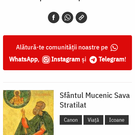
Alătură-te comunității noastre pe
WhatsApp
,
Instagram
și
Telegram
!
Sfântul Mucenic Sava
Stratilat
Canon
Viață
Icoane