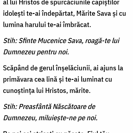
al lui Hristos de spurcăciunile capiştilor
idoleşti te-ai îndepărtat, Mărite Sava şi cu
lumina harului te-ai îmbrăcat.
Stih: Sfinte Mucenice Sava, roagă-te lui
Dumnezeu pentru noi.
Scăpând de gerul înşelăciunii, ai ajuns la
primăvara cea lină şi te-ai luminat cu
cunoştinţa lui Hristos, mărite.
Stih: Preasfântă Născătoare de
Dumnezeu, miluieşte-ne pe noi.