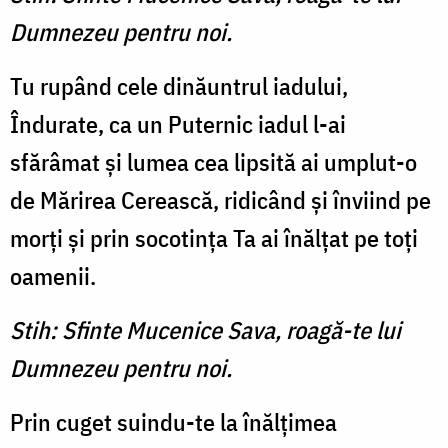
Dumnezeu pentru noi.
Tu rupând cele dinăuntrul iadului,
Îndurate, ca un Puternic iadul l-ai
sfărâmat şi lumea cea lipsită ai umplut-o
de Mărirea Cerească, ridicând şi înviind pe
morţi şi prin socotinţa Ta ai înălţat pe toţi
oamenii.
Stih: Sfinte Mucenice Sava, roagă-te lui
Dumnezeu pentru noi.
Prin cuget suindu-te la înălţimea