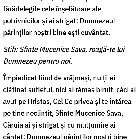
fărădelegile cele înşelătoare ale
potrivnicilor şi ai strigat: Dumnezeul
părinţilor noştri bine eşti cuvântat.
Stih: Sfinte Mucenice Sava, roagă-te lui
Dumnezeu pentru noi.
Împiedicat fiind de vrăjmaşi, nu ţi-ai
clătinat sufletul, nici ai rămas biruit, căci ai
avut pe Hristos, Cel Ce privea şi te întărea
pe tine neclintit, Sfinte Mucenice Sava,
Căruia ai şi strigat şi cu mulţumire ai
cântat: Dumnezeul părinţilor noştri bine