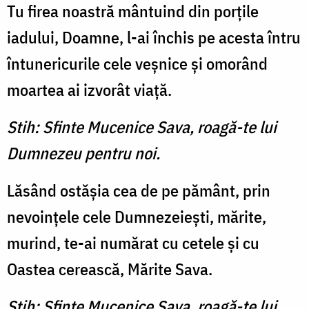
Tu firea noastră mântuind din porţile
iadului, Doamne, l-ai închis pe acesta întru
întunericurile cele veşnice şi omorând
moartea ai izvorât viaţă.
Stih: Sfinte Mucenice Sava, roagă-te lui
Dumnezeu pentru noi.
Lăsând ostăşia cea de pe pământ, prin
nevoinţele cele Dumnezeieşti, mărite,
murind, te-ai numărat cu cetele şi cu
Oastea cerească, Mărite Sava.
Stih: Sfinte Mucenice Sava, roagă-te lui