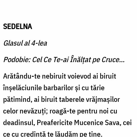
SEDELNA
Glasul al 4-lea
Podobie: Cel Ce Te-ai Înălţat pe Cruce...
Arătându-te nebiruit voievod ai biruit
înşelăciunile barbarilor şi cu tărie
pătimind, ai biruit taberele vrăjmaşilor
celor nevăzuţi; roagă-te pentru noi cu
deadinsul, Preafericite Mucenice Sava, cei
ce cu credinţă te lăudăm pe tine.