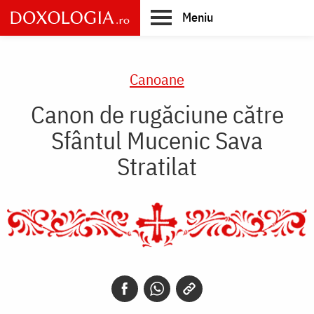
Skip
Meniu
to
main
Main
content
navigation
Canoane
Canon de rugăciune către
Sfântul Mucenic Sava
Stratilat