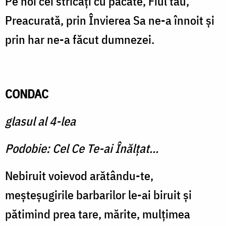
Pe noi cei stricaţi cu păcate, Fiul tău,
Preacurată, prin Învierea Sa ne-a înnoit şi
prin har ne-a făcut dumnezei.
CONDAC
glasul al 4-lea
Podobie: Cel Ce Te-ai Înălţat...
Nebiruit voievod arătându-te,
meşteşugirile barbarilor le-ai biruit şi
pătimind prea tare, mărite, mulţimea