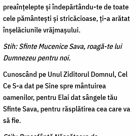
preaînţelepte şi îndepărtân­du-te de toate
cele pământeşti şi stricăcioase, ţi-a arătat
înşelă­ciunile vrăjmaşului.
Stih: Sfinte Mucenice Sava, roagă-te lui
Dumnezeu pentru noi.
Cunoscând pe Unul Ziditorul Domnul, Cel
Ce S-a dat pe Sine spre mântuirea
oamenilor, pentru Elai dat sângele tău
Sfinte Sava, pentru răsplătirea cea care va
să fie.