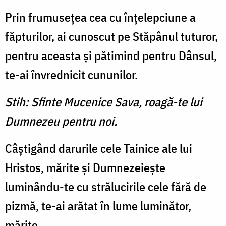
Prin frumuseţea cea cu înţelepciune a
făpturilor, ai cunoscut pe Stăpânul tuturor,
pentru aceasta şi pătimind pentru Dânsul,
te-ai învrednicit cununilor.
Stih: Sfinte Mucenice Sava, roagă-te lui
Dumnezeu pentru noi.
Câştigând darurile cele Tainice ale lui
Hristos, mărite şi Dumnezeieşte
luminându-te cu strălucirile cele fără de
pizmă, te-ai arătat în lume luminător,
mărite.