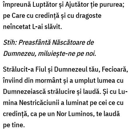
împreună Luptător şi Ajutător ţie pururea;
pe Care cu credinţă şi cu dragoste
neîncetat L-ai slăvit.
Stih: Preasfântă Născătoare de
Dumnezeu, miluieşte-ne pe noi.
Strălucit-a Fiul şi Dumnezeul tău, Fecioară,
înviind din mormânt şi a umplut lumea cu
Dumneze­iască strălucire şi laudă. Şi cu Lu­
mina Nestricăciunii a luminat pe cei ce cu
credinţă, ca pe un Nor Luminos, te laudă
pe tine.