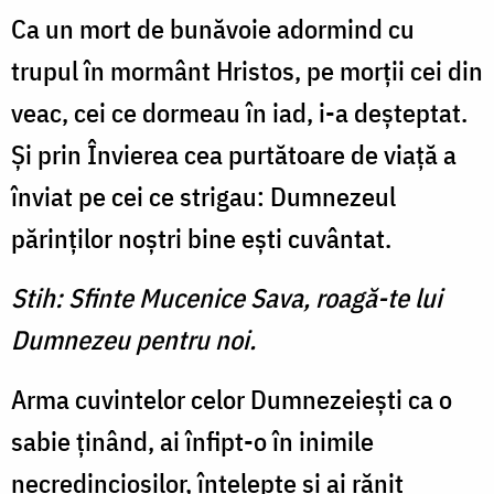
Ca un mort de bunăvoie adormind cu
trupul în mor­mânt Hristos, pe morţii cei din
veac, cei ce dormeau în iad, i-a deşteptat.
Şi prin Învierea cea purtătoare de viaţă a
înviat pe cei ce strigau: Dumnezeul
părinţilor noştri bine eşti cuvântat.
Stih: Sfinte Mucenice Sava, roagă-te lui
Dumnezeu pentru noi.
Arma cuvintelor celor Dumneze­ieşti ca o
sabie ţinând, ai înfipt-o în inimile
necredincioşilor, înţelepte şi ai rănit