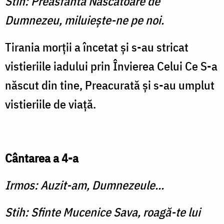
Stih: Preasfântă Născătoare de
Dumnezeu, miluieşte-ne pe noi.
Tirania morţii a încetat şi s-au stricat
vistieriile iadului prin Învierea Celui Ce S-a
născut din tine, Preacurată şi s-au umplut
vistieriile de viaţă.
Cântarea a 4-a
Irmos: Auzit-am, Dumnezeule...
Stih: Sfinte Mucenice Sava, roagă-te lui