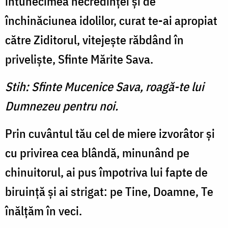
întunecimea necredinţei şi de
închinăciunea idolilor, curat te-ai apropiat
către Ziditorul, vitejeşte răbdând în
privelişte, Sfinte Mărite Sava.
Stih: Sfinte Mucenice Sava, roagă-te lui
Dumnezeu pentru noi.
Prin cuvântul tău cel de miere izvorâtor şi
cu privirea cea blândă, minunând pe
chinuitorul, ai pus împotriva lui fapte de
biruinţă şi ai strigat: pe Tine, Doamne, Te
înălţăm în veci.