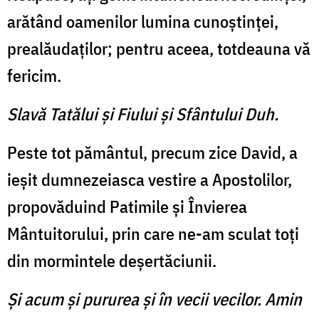
arătând oamenilor lumina cunoştinţei,
prealăudaţilor; pentru aceea, totdeauna vă
fericim.
Slavă Tatălui şi Fiului şi Sfântului Duh.
Peste tot pământul, precum zice David, a
ieşit dumnezeiasca vestire a Apostolilor,
propovăduind Patimile şi Învierea
Mântuitorului, prin care ne-am sculat toţi
din mormintele deşertăciunii.
Şi acum şi pururea şi în vecii vecilor. Amin