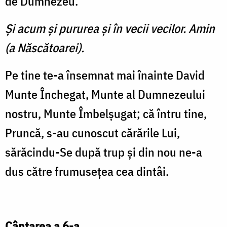
de Dumnezeu.
Şi acum şi pururea şi în vecii vecilor. Amin
(a Născătoarei).
Pe tine te-a însemnat mai înainte David
Munte Închegat, Munte al Dumnezeului
nostru, Munte Îmbelşugat; că întru tine,
Pruncă, s-au cunoscut cărările Lui,
sărăcindu-Se după trup şi din nou ne-a
dus către frumuseţea cea dintâi.
Cântarea a 6-a