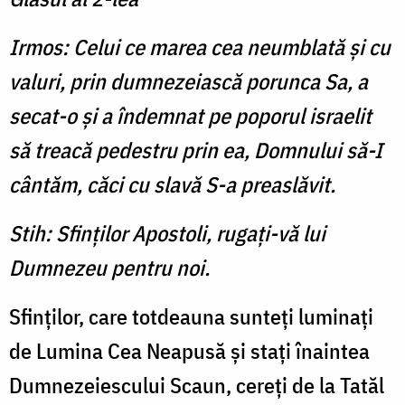
Irmos: Celui ce marea cea neumblată şi cu
valuri, prin dumnezeiască porunca Sa, a
secat-o şi a îndemnat pe poporul israelit
să treacă pedestru prin ea, Domnului să-I
cântăm, căci cu slavă S-a preaslăvit.
Stih: Sfinţilor Apostoli, rugaţi-vă lui
Dumnezeu pentru noi.
Sfinţilor, care totdeauna sunteţi luminaţi
de Lumina Cea Neapusă şi staţi înaintea
Dumnezeiescului Scaun, cereţi de la Tatăl