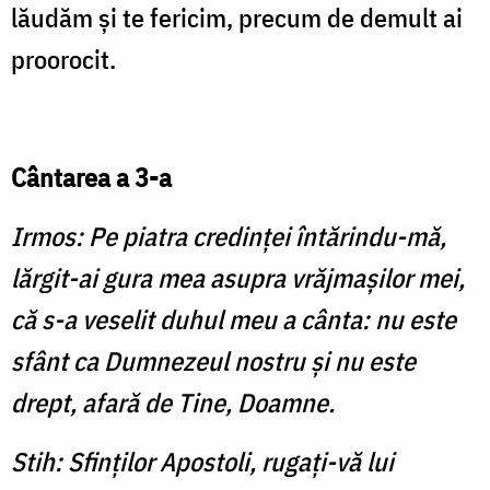
lăudăm şi te fericim, precum de demult ai
proorocit.
Cântarea a 3-a
Irmos: Pe piatra credinţei întărindu-mă,
lărgit-ai gura mea asupra vrăjmaşilor mei,
că s-a veselit duhul meu a cânta: nu este
sfânt ca Dumnezeul nostru şi nu este
drept, afară de Tine, Doamne.
Stih: Sfinţilor Apostoli, rugaţi-vă lui