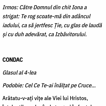
Irmos: Către Domnul din chit Iona a
strigat: Te rog scoate-mă din adâncul
iadului, ca să jertfesc Ţie, cu glas de laudă
şi cu duh adevărat, ca Izbăvitorului.
CONDAC
Glasul al 4-lea
Podobie: Cel Ce Te-ai înălţat pe Cruce...
Arătatu-v-aţi viţe ale Viei lui Hristos,