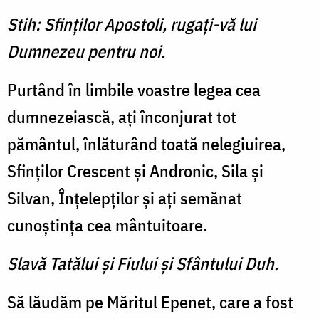
Stih: Sfinţilor Apostoli, rugaţi-vă lui
Dumnezeu pentru noi.
Purtând în limbile voastre legea cea
dumnezeiască, aţi înconjurat tot
pământul, înlăturând toată nelegiuirea,
Sfinţilor Crescent şi Andronic, Sila şi
Silvan, Înţelepţilor şi aţi semănat
cunoştinţa cea mântuitoare.
Slavă Tatălui şi Fiului şi Sfântului Duh.
Să lăudăm pe Măritul Epenet, care a fost