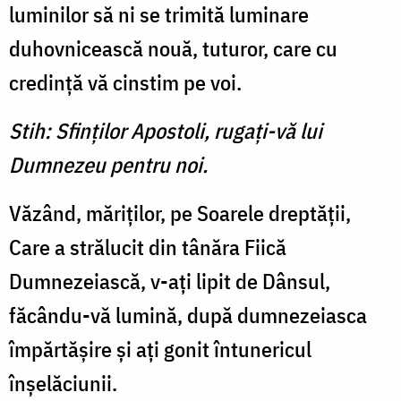
luminilor să ni se trimită luminare
duhovnicească nouă, tuturor, care cu
credinţă vă cinstim pe voi.
Stih: Sfinţilor Apostoli, rugaţi-vă lui
Dumnezeu pentru noi.
Văzând, măriţilor, pe Soarele dreptăţii,
Care a strălucit din tânăra Fiică
Dumnezeiască, v-aţi lipit de Dânsul,
făcându-vă lumină, după dumnezeiasca
împărtăşire şi aţi gonit întunericul
înşelăciunii.