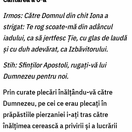
Irmos: Către Domnul din chit Iona a
strigat: Te rog scoate-mă din adâncul
iadului, ca să jertfesc Ţie, cu glas de laudă
şi cu duh adevărat, ca Izbăvitorului.
Stih: Sfinţilor Apostoli, rugaţi-vă lui
Dumnezeu pentru noi.
Prin curate plecări înălţându-vă către
Dumnezeu, pe cei ce erau plecaţi în
prăpăstiile pierzaniei i-aţi tras către
înălţimea cerească a privirii şi a lucrării