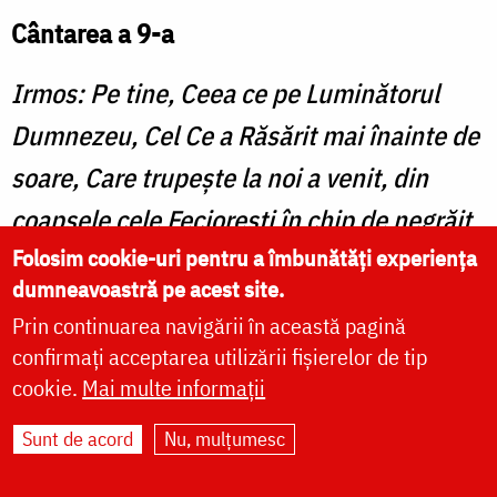
Cântarea a 9-a
Irmos: Pe tine, Ceea ce pe Luminătorul
Dumnezeu, Cel Ce a Răsărit mai înainte de
soare, Care trupeşte la noi a venit, din
coapsele cele Fecioreşti în chip de negrăit
Folosim cookie-uri pentru a îmbunătăți experiența
L-ai Întrupat, Binecuvântată Preacurată de
dumneavoastră pe acest site.
Dumnezeu Născătoare, te slăvim.
Prin continuarea navigării în această pagină
confirmați acceptarea utilizării fișierelor de tip
Stih: Sfinţilor Apostoli, rugaţi-vă lui
cookie.
Mai multe informații
Dumnezeu pentru noi.
Sunt de acord
Nu, mulțumesc
Făcutu-v-aţi doctori mântuitori sufleteşti