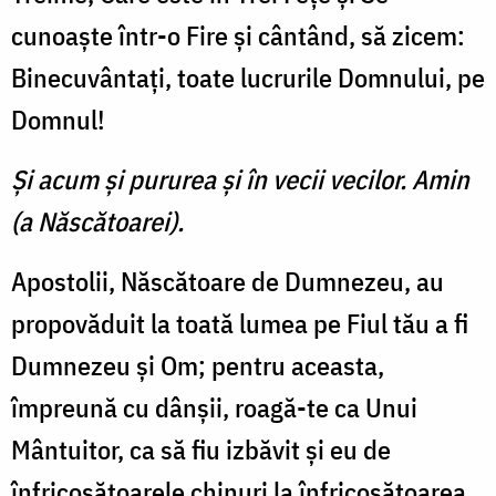
cunoaşte într-o Fire şi cântând, să zicem:
Binecuvântaţi, toate lucrurile Domnului, pe
Domnul!
Şi acum şi pururea şi în vecii vecilor. Amin
(a Născătoarei).
Apostolii, Născătoare de Dumnezeu, au
propovăduit la toată lumea pe Fiul tău a fi
Dumnezeu şi Om; pentru aceasta,
împreună cu dânşii, roagă-te ca Unui
Mântuitor, ca să fiu izbăvit şi eu de
înfricoşătoarele chinuri la înfricoşătoarea