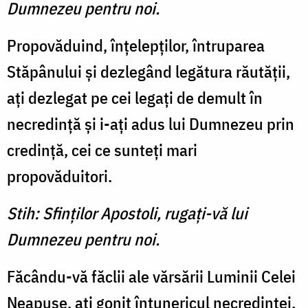
Dumnezeu pentru noi.
Propovăduind, înţelepţilor, întruparea
Stăpânului şi dezlegând legătura răutăţii,
aţi dezlegat pe cei legaţi de demult în
necredinţă şi i-aţi adus lui Dumnezeu prin
credinţă, cei ce sunteţi mari
propovăduitori.
Stih: Sfinţilor Apostoli, rugaţi-vă lui
Dumnezeu pentru noi.
Făcându-vă făclii ale vărsării Luminii Celei
Neapuse, aţi gonit întunericul necredinţei,