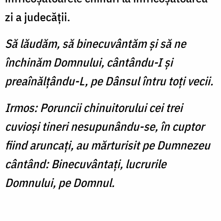
zi a judecăţii.
Să lăudăm, să binecuvântăm şi să ne
închinăm Domnului, cântându-I şi
preaînălţându-L, pe Dânsul întru toţi vecii.
Irmos: Poruncii chinuitorului cei trei
cuvioşi tineri nesupunându-se, în cuptor
fiind aruncaţi, au mărturisit pe Dumnezeu
cântând: Binecuvântaţi, lucrurile
Domnului, pe Domnul.