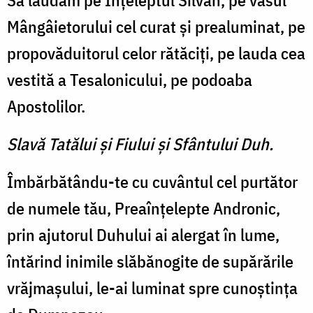
Să lăudăm pe Înţeleptul Silvan, pe vasul
Mângâietorului cel curat şi prealuminat, pe
propovăduitorul celor rătăciţi, pe lauda cea
vestită a Tesalonicului, pe podoaba
Apostolilor.
Slavă Tatălui şi Fiului şi Sfântului Duh.
Îmbărbătându-te cu cuvântul cel purtător
de numele tău, Preaînţelepte Andronic,
prin ajutorul Duhului ai alergat în lume,
întărind inimile slăbănogite de supărările
vrăjmaşului, le-ai luminat spre cunoştinţa