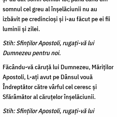
somnul cel greu al înşelăciunii nu au
izbăvit pe credincioşi şi i-au făcut pe ei fii
luminii şi zilei.
Stih: Sfinţilor Apostoli, rugaţi-vă lui
Dumnezeu pentru noi.
Făcându-vă căruţă lui Dumnezeu, Măriţilor
Apostoli, L-aţi avut pe Dânsul vouă
Îndreptător către vârful cel ceresc şi
Sfărâmător al căruţelor înşelăciunii.
Stih: Sfinţilor Apostoli, rugaţi-vă lui