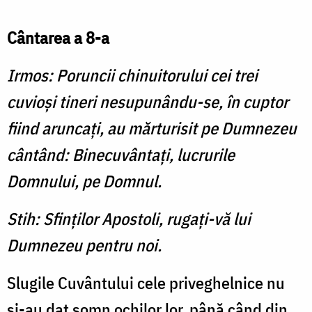
Cântarea a 8-a
Irmos: Poruncii chinuitorului cei trei
cuvioşi tineri nesupunându-se, în cuptor
fiind aruncaţi, au mărturisit pe Dumnezeu
cântând: Binecuvântaţi, lucrurile
Domnului, pe Domnul.
Stih: Sfinţilor Apostoli, rugaţi-vă lui
Dumnezeu pentru noi.
Slugile Cuvântului cele priveghelnice nu
şi-au dat somn ochilor lor, până când din