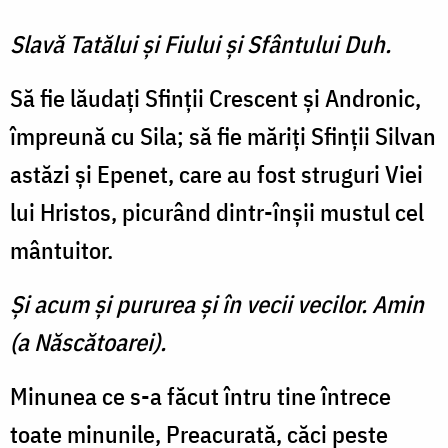
Slavă Tatălui şi Fiului şi Sfântului Duh.
Să fie lăudaţi Sfinţii Crescent şi Andronic,
împreună cu Sila; să fie măriţi Sfinţii Silvan
astăzi şi Epenet, care au fost struguri Viei
lui Hristos, picurând dintr-înşii mustul cel
mântuitor.
Şi acum şi pururea şi în vecii vecilor. Amin
(a Născătoarei).
Minunea ce s-a făcut întru tine întrece
toate minunile, Preacurată, căci peste