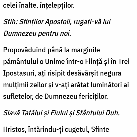
celei înalte, înţelepţilor.
Stih: Sfinţilor Apostoli, rugaţi-vă lui
Dumnezeu pentru noi.
Propovăduind până la marginile
pământului o Unime într-o Fiinţă şi în Trei
Ipostasuri, aţi risipit desăvârşit negura
mulţimii zeilor şi v-aţi arătat luminători ai
sufletelor, de Dumnezeu fericiţilor.
Slavă Tatălui şi Fiului şi Sfântului Duh.
Hristos, întărindu-ţi cugetul, Sfinte