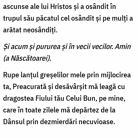
ascunse ale lui Hristos şi a osândit în
trupul său păcatul cel osândit şi pe mulţi a
arătat neosândiţi.
Şi acum şi pururea şi în vecii vecilor. Amin
(a Născătoarei).
Rupe lanţul greşelilor mele prin mijlocirea
ta, Preacurată şi desăvârşit mă leagă cu
dragostea Fiului tău Celui Bun, pe mine,
care în toate zilele mă depărtez de la
Dânsul prin dezmierdări necuvioase.