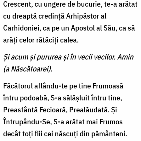
Crescent, cu ungere de bucurie, te-a arătat
cu dreaptă credinţă Arhipăstor al
Carhidoniei, ca pe un Apostol al Său, ca să
arăţi celor rătăciţi calea.
Şi acum şi pururea şi în vecii vecilor. Amin
(a Născătoarei).
Făcătorul aflându-te pe tine Frumoasă
întru podoabă, S-a sălăşluit întru tine,
Preasfântă Fecioară, Prealăudată. Şi
Întrupându-Se, S-a arătat mai Frumos
decât toţi fiii cei născuţi din pământeni.