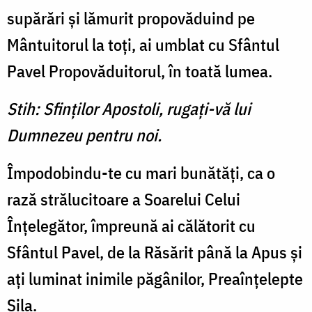
supărări şi lămurit propovăduind pe
Mântuitorul la toţi, ai umblat cu Sfântul
Pavel Propovăduitorul, în toată lumea.
Stih: Sfinţilor Apostoli, rugaţi-vă lui
Dumnezeu pentru noi.
Împodobindu-te cu mari bunătăţi, ca o
rază strălucitoare a Soarelui Celui
Înţelegător, împreună ai călătorit cu
Sfântul Pavel, de la Răsărit până la Apus şi
aţi luminat inimile păgânilor, Preaînţelepte
Sila.