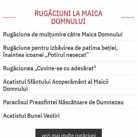
RUGĂCIUNI LA MAICA
DOMNULUI
Rugăciune de mulţumire către Maica Domnului
Rugăciune pentru izbăvirea de patima beției,
înaintea icoanei „Potirul nesecat”
Rugăciunea „Cuvine-se cu adevărat"
Acatistul Sfântului Acoperământ al Maicii
Domnului
Paraclisul Preasfintei Născătoare de Dumnezeu
Acatistul Bunei Vestiri
vezi mai multe rugăciuni