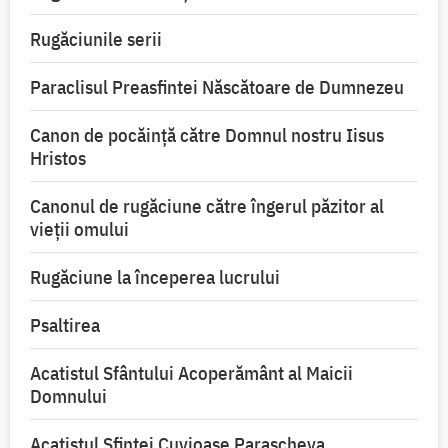
Rugăciunile serii
Paraclisul Preasfintei Născătoare de Dumnezeu
Canon de pocăință către Domnul nostru Iisus
Hristos
Canonul de rugăciune către îngerul păzitor al
vieții omului
Rugăciune la începerea lucrului
Psaltirea
Acatistul Sfântului Acoperământ al Maicii
Domnului
Acatistul Sfintei Cuvioase Parascheva