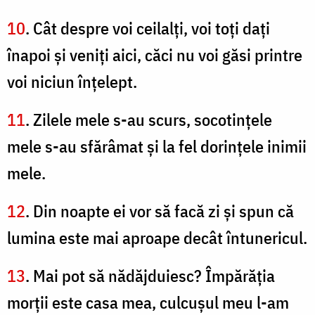
10
. Cât despre voi ceilalţi, voi toţi daţi
înapoi şi veniţi aici, căci nu voi găsi printre
voi niciun înţelept.
11
. Zilele mele s-au scurs, socotinţele
mele s-au sfărâmat şi la fel dorinţele inimii
mele.
12
. Din noapte ei vor să facă zi şi spun că
lumina este mai aproape decât întunericul.
13
. Mai pot să nădăjduiesc? Împărăţia
morţii este casa mea, culcuşul meu l-am