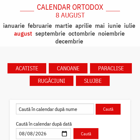
CALENDAR ORTODOX
8 AUGUST
ianuarie
februarie
martie
aprilie
mai
iunie
iulie
august
septembrie
octombrie
noiembrie
decembrie
ACATISTE
CANOANE
PARACLISE
RUGĂCIUNI
SLUJBE
Caută în calendar după dată