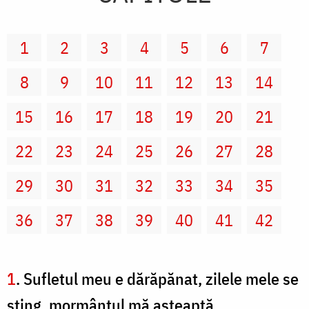
1
2
3
4
5
6
7
8
9
10
11
12
13
14
15
16
17
18
19
20
21
22
23
24
25
26
27
28
29
30
31
32
33
34
35
36
37
38
39
40
41
42
1
. Sufletul meu e dărăpănat, zilele mele se
sting, mormântul mă aşteaptă.