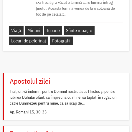
s-a trezit și a văzut o lumină care lumina întreg
ținutul. Aceasta lumină venea de la o coloană de
foc de pe celălalt...
Viață
Minuni
Icoane
Sfinte moaște
Locuri de pelerinaj
Fotografii
Apostolul zilei
Fraților, vă îndemn, pentru Domnul nostru Iisus Hristos și pentru
iubirea Duhului Sfânt, ca împreună cu mine, să luptați în rugăciuni
către Dumnezeu pentru mine, ca să scap de...
Ap. Romani 15, 30-33