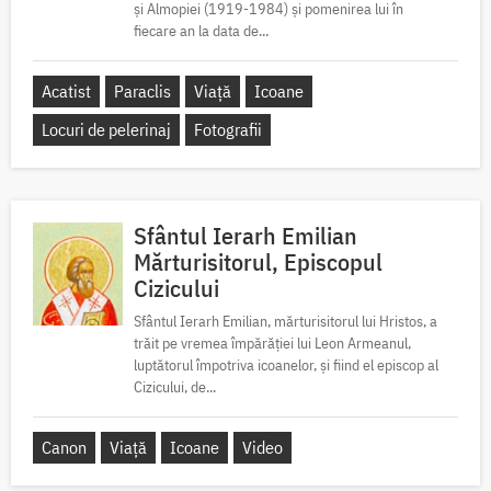
și Almopiei (1919-1984) și pomenirea lui în
fiecare an la data de...
Acatist
Paraclis
Viață
Icoane
Locuri de pelerinaj
Fotografii
Sfântul Ierarh Emilian
Mărturisitorul, Episcopul
Cizicului
Sfântul Ierarh Emilian, mărturisitorul lui Hristos, a
trăit pe vremea împărăției lui Leon Armeanul,
luptătorul împotriva icoanelor, și fiind el episcop al
Cizicului, de...
Canon
Viață
Icoane
Video