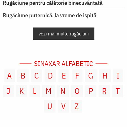
Rugăciune pentru călătorie binecuvântată
Rugăciune puternică, la vreme de ispită
vezi mai multe rugăciuni
SINAXAR ALFABETIC
A
B
C
D
E
F
G
H
I
J
K
L
M
N
O
P
R
T
U
V
Z