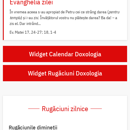
Evanghelia zilei
În vremea aceea s-au apropiat de Petru cei ce strâng darea (
pentru
templu
) și i-au zis: Învățătorul vostru nu plătește darea? Ba da! – a
zis el. Dar intrând...
Ev. Matei 17, 24-27; 18, 1-4
Widget Calendar Doxologia
Widget Rugăciuni Doxologia
Rugăciuni zilnice
Rugăciunile dimineții