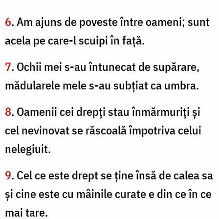
6
. Am ajuns de poveste între oameni; sunt
acela pe care-l scuipi în faţă.
7
. Ochii mei s-au întunecat de supărare,
mădularele mele s-au subţiat ca umbra.
8
. Oamenii cei drepţi stau înmărmuriţi şi
cel nevinovat se răscoală împotriva celui
nelegiuit.
9
. Cel ce este drept se ţine însă de calea sa
şi cine este cu mâinile curate e din ce în ce
mai tare.