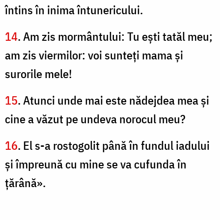
întins în inima întunericului.
14
. Am zis mormântului: Tu eşti tatăl meu;
am zis viermilor: voi sunteţi mama şi
surorile mele!
15
. Atunci unde mai este nădejdea mea şi
cine a văzut pe undeva norocul meu?
16
. El s-a rostogolit până în fundul iadului
şi împreună cu mine se va cufunda în
ţărână».