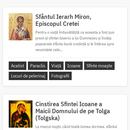
Sfântul Ierarh Miron,
Episcopul Cretei
Pentru o viață îmbunătățită ca aceasta a fost pus
preot al sfintei biserici a lui Dumnezeu și învăța
popoarele sfânta bună credință și le întărea spre
nevoințele cele...
Acatist
Paraclis
Viață
Icoane
Sfinte moaște
Locuri de pelerinaj
Fotografii
Cinstirea Sfintei Icoane a
Maicii Domnului de pe Tolga
(Tolgska)
La miezul nopții, când toată lumea dormea, sfântul