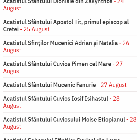
Acatistul Sfântului Dionisie din Zakynthos
- 24
August
Acatistul Sfântului Apostol Tit, primul episcop al
Cretei
- 25 August
Acatistul Sfinților Mucenici Adrian și Natalia
- 26
August
Acatistul Sfântului Cuvios Pimen cel Mare
- 27
August
Acatistul Sfântului Mucenic Fanurie
- 27 August
Acatistul Sfântului Cuvios Iosif Isihastul
- 28
August
Acatistul Sfântului Cuviosului Moise Etiopianul
- 28
August