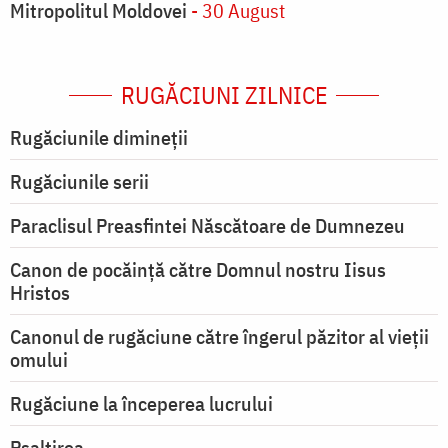
Mitropolitul Moldovei
- 30 August
RUGĂCIUNI ZILNICE
Rugăciunile dimineții
Rugăciunile serii
Paraclisul Preasfintei Născătoare de Dumnezeu
Canon de pocăință către Domnul nostru Iisus
Hristos
Canonul de rugăciune către îngerul păzitor al vieții
omului
Rugăciune la începerea lucrului
Psaltirea