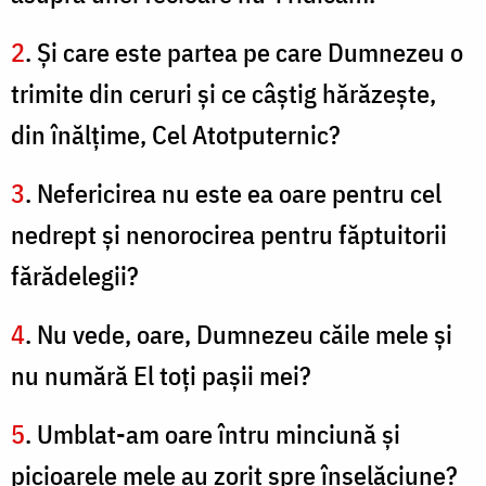
2
. Şi care este partea pe care Dumnezeu o
trimite din ceruri şi ce câştig hărăzeşte,
din înălţime, Cel Atotputernic?
3
. Nefericirea nu este ea oare pentru cel
nedrept şi nenorocirea pentru făptuitorii
fărădelegii?
4
. Nu vede, oare, Dumnezeu căile mele şi
nu numără El toţi paşii mei?
5
. Umblat-am oare întru minciună şi
picioarele mele au zorit spre înşelăciune?