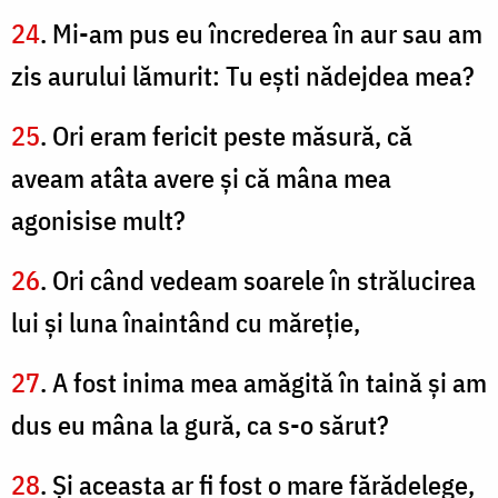
24
. Mi-am pus eu încrederea în aur sau am
zis aurului lămurit: Tu eşti nădejdea mea?
25
. Ori eram fericit peste măsură, că
aveam atâta avere şi că mâna mea
agonisise mult?
26
. Ori când vedeam soarele în strălucirea
lui şi luna înaintând cu măreţie,
27
. A fost inima mea amăgită în taină şi am
dus eu mâna la gură, ca s-o sărut?
28
. Şi aceasta ar fi fost o mare fărădelege,