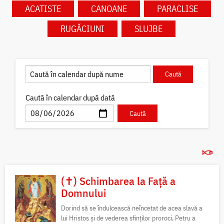
ACATISTE
CANOANE
PARACLISE
RUGĂCIUNI
SLUJBE
Caută în calendar după dată
(✝) Schimbarea la Față a
Domnului
Dorind să se îndulcească neîncetat de acea slavă a
lui Hristos și de vederea sfinților proroci, Petru a