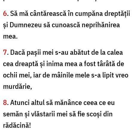
6
. Să mă cântărească în cumpăna dreptăţii
şi Dumnezeu să cunoască neprihănirea
mea.
7
. Dacă paşii mei s-au abătut de la calea
cea dreaptă şi inima mea a fost târâtă de
ochii mei, iar de mâinile mele s-a lipit vreo
murdărie,
8
. Atunci altul să mănânce ceea ce eu
semăn şi vlăstarii mei să fie scoşi din
rădăcină!