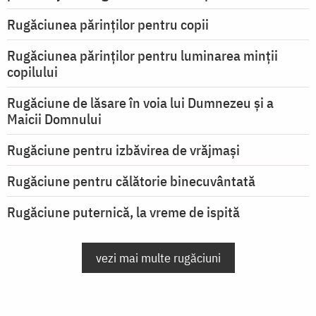
Rugăciunea părinților pentru copii
Rugăciunea părinților pentru luminarea minţii
copilului
Rugăciune de lăsare în voia lui Dumnezeu şi a
Maicii Domnului
Rugăciune pentru izbăvirea de vrăjmași
Rugăciune pentru călătorie binecuvântată
Rugăciune puternică, la vreme de ispită
vezi mai multe rugăciuni