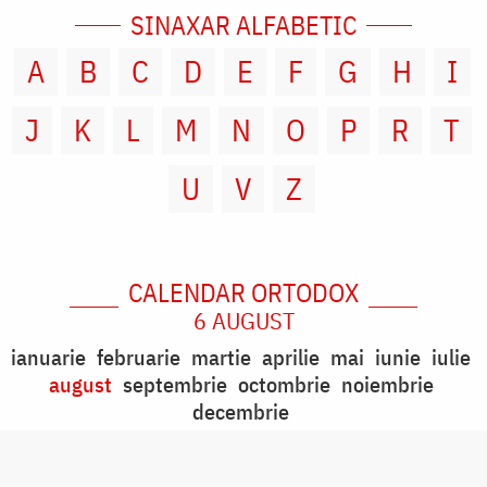
SINAXAR ALFABETIC
A
B
C
D
E
F
G
H
I
J
K
L
M
N
O
P
R
T
U
V
Z
CALENDAR ORTODOX
6 AUGUST
ianuarie
februarie
martie
aprilie
mai
iunie
iulie
august
septembrie
octombrie
noiembrie
decembrie