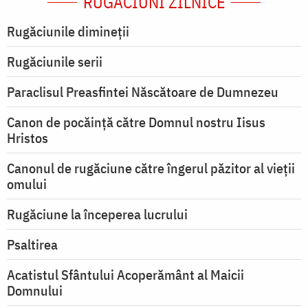
RUGĂCIUNI ZILNICE
Rugăciunile dimineții
Rugăciunile serii
Paraclisul Preasfintei Născătoare de Dumnezeu
Canon de pocăință către Domnul nostru Iisus
Hristos
Canonul de rugăciune către îngerul păzitor al vieții
omului
Rugăciune la începerea lucrului
Psaltirea
Acatistul Sfântului Acoperământ al Maicii
Domnului