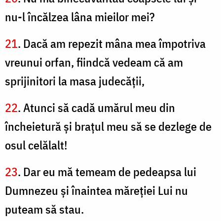
nu-l încălzea lâna mieilor mei?
21
. Dacă am repezit mâna mea împotriva
vreunui orfan, fiindcă vedeam că am
sprijinitori la masa judecăţii,
22
. Atunci să cadă umărul meu din
încheietură şi braţul meu să se dezlege de
osul celălalt!
23
. Dar eu mă temeam de pedeapsa lui
Dumnezeu şi înaintea măreţiei Lui nu
puteam să stau.