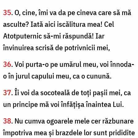
35
. O, cine, îmi va da pe cineva care să mă
asculte? Iată aici iscălitura mea! Cel
Atotputernic să-mi răspundă! Iar
învinuirea scrisă de potrivnicii mei,
36
. Voi purta-o pe umărul meu, voi înnoda-
o în jurul capului meu, ca o cunună.
37
. Îi voi da socoteală de toţi paşii mei, ca
un principe mă voi înfăţişa înaintea Lui.
38
. Nu cumva ogoarele mele cer răzbunare
împotriva mea şi brazdele lor sunt prididite