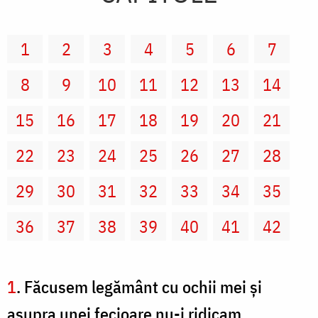
1
2
3
4
5
6
7
8
9
10
11
12
13
14
15
16
17
18
19
20
21
22
23
24
25
26
27
28
29
30
31
32
33
34
35
36
37
38
39
40
41
42
1
. Făcusem legământ cu ochii mei şi
asupra unei fecioare nu-i ridicam.