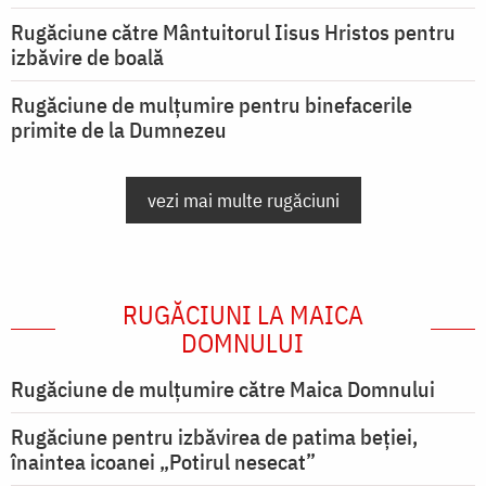
Rugăciune către Mântuitorul Iisus Hristos pentru
izbăvire de boală
Rugăciune de mulțumire pentru binefacerile
primite de la Dumnezeu
vezi mai multe rugăciuni
RUGĂCIUNI LA MAICA
DOMNULUI
Rugăciune de mulţumire către Maica Domnului
Rugăciune pentru izbăvirea de patima beției,
înaintea icoanei „Potirul nesecat”