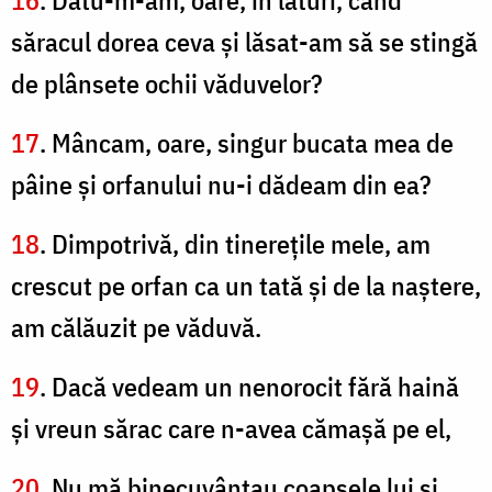
16
. Datu-m-am, oare, în lături, când
săracul dorea ceva şi lăsat-am să se stingă
de plânsete ochii văduvelor?
17
. Mâncam, oare, singur bucata mea de
pâine şi orfanului nu-i dădeam din ea?
18
. Dimpotrivă, din tinereţile mele, am
crescut pe orfan ca un tată şi de la naştere,
am călăuzit pe văduvă.
19
. Dacă vedeam un nenorocit fără haină
şi vreun sărac care n-avea cămaşă pe el,
20
. Nu mă binecuvântau coapsele lui şi