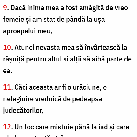
9
. Dacă inima mea a fost amăgită de vreo
femeie şi am stat de pândă la uşa
aproapelui meu,
10
. Atunci nevasta mea să învârtească la
râşniţă pentru altul şi alţii să aibă parte de
ea.
11
. Căci aceasta ar fi o urâciune, o
nelegiuire vrednică de pedeapsa
judecătorilor,
12
. Un foc care mistuie până la iad şi care