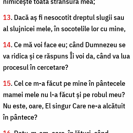
nimiceşte toată strânsura mea;
13
. Dacă aş fi nesocotit dreptul slugii sau
al slujnicei mele, în socotelile lor cu mine,
14
. Ce mă voi face eu; când Dumnezeu se
va ridica şi ce răspuns Îi voi da, când va lua
procesul în cercetare?
15
. Cel ce m-a făcut pe mine în pântecele
mamei mele nu l-a făcut şi pe robul meu?
Nu este, oare, El singur Care ne-a alcătuit
în pântece?