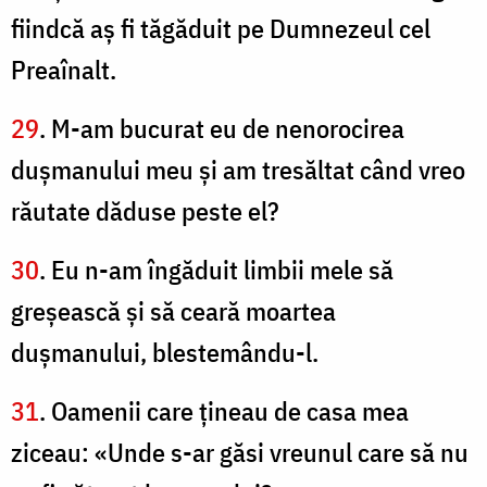
fiindcă aş fi tăgăduit pe Dumnezeul cel
Preaînalt.
29
. M-am bucurat eu de nenorocirea
duşmanului meu şi am tresăltat când vreo
răutate dăduse peste el?
30
. Eu n-am îngăduit limbii mele să
greşească şi să ceară moartea
duşmanului, blestemându-l.
31
. Oamenii care ţineau de casa mea
ziceau: «Unde s-ar găsi vreunul care să nu