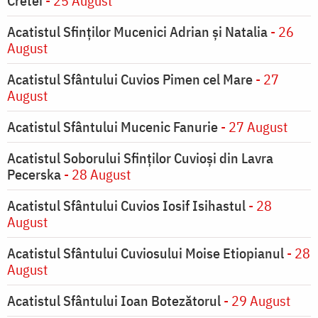
Cretei
- 25 August
Acatistul Sfinților Mucenici Adrian și Natalia
- 26
August
Acatistul Sfântului Cuvios Pimen cel Mare
- 27
August
Acatistul Sfântului Mucenic Fanurie
- 27 August
Acatistul Soborului Sfinților Cuvioși din Lavra
Pecerska
- 28 August
Acatistul Sfântului Cuvios Iosif Isihastul
- 28
August
Acatistul Sfântului Cuviosului Moise Etiopianul
- 28
August
Acatistul Sfântului Ioan Botezătorul
- 29 August