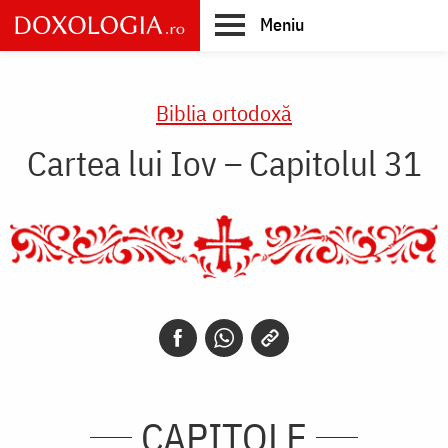
Skip
Meniu
to
main
Main
content
navigation
Biblia ortodoxă
Cartea lui Iov – Capitolul 31
CAPITOLE