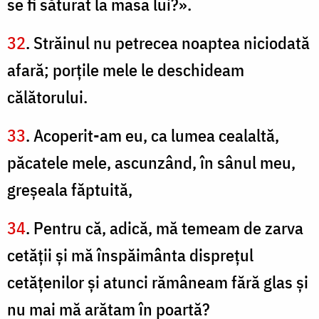
se fi săturat la masa lui?».
32
. Străinul nu petrecea noaptea niciodată
afară; porţile mele le deschideam
călătorului.
33
. Acoperit-am eu, ca lumea cealaltă,
păcatele mele, ascunzând, în sânul meu,
greşeala făptuită,
34
. Pentru că, adică, mă temeam de zarva
cetăţii şi mă înspăimânta dispreţul
cetăţenilor şi atunci rămâneam fără glas şi
nu mai mă arătam în poartă?