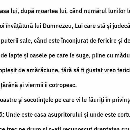
casa lui, după moartea lui, când numărul lunilor lu
i învăţătură lui Dumnezeu, Lui care stă şi judecă
puterii sale, când este înconjurat de fericire şi d
e de lapte şi oasele pe care le suge, pline cu măd
opleşit de amărăciune, fără să fi gustat vreo feric
n ţărână şi viermii îi cotropesc.
oastre şi socotinţele pe care vi le făuriţi în privin
ră: Unde este casa asupritorului şi unde este cortu
i ce trec pe drum şi n-aţi recunoscut dreptatea sp