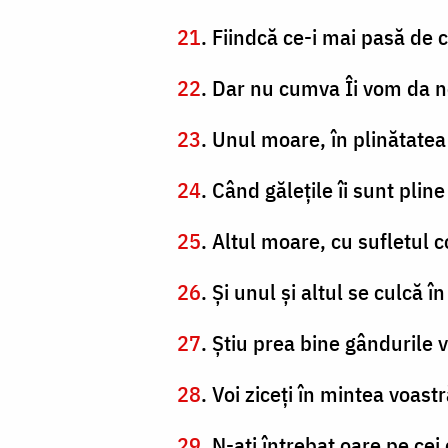
21
. Fiindcă ce-i mai pasă de 
22
. Dar nu cumva Îi vom da no
23
. Unul moare, în plinătatea 
24
. Când găleţile îi sunt plin
25
. Altul moare, cu sufletul c
26
. Şi unul şi altul se culcă î
27
. Ştiu prea bine gândurile v
28
. Voi ziceţi în mintea voast
29
. N-aţi întrebat oare pe ce