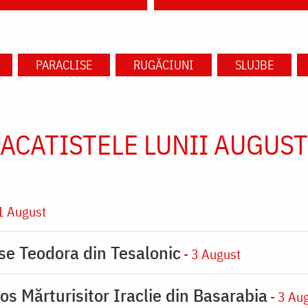
PARACLISE
RUGĂCIUNI
SLUJBE
ACATISTELE LUNII AUGUST
1 August
ase Teodora din Tesalonic
- 3 August
os Mărturisitor Iraclie din Basarabia
- 3 Au