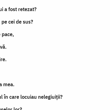
i a fost retezat?
 pe cei de sus?
e pace,
uvă.
ire.
ţa mea.
l în care locuiau nelegiuiţii?
uselor lor?