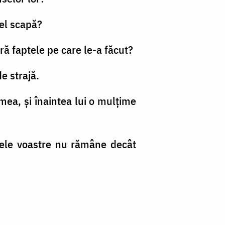
 el scapă?
ură faptele pe care le-a făcut?
e strajă.
umea, şi înaintea lui o mulţime
ntele voastre nu rămâne decât