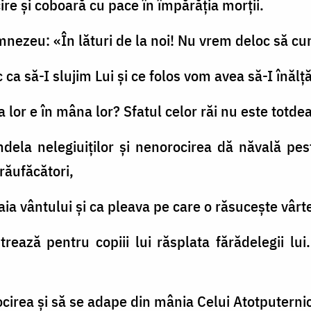
icire şi coboară cu pace în împărăţia morţii.
umnezeu: «În lături de la noi! Nu vrem deloc să cu
c ca să-I slujim Lui şi ce folos vom avea să-I înăl
irea lor e în mâna lor? Sfatul celor răi nu este t
andela nelegiuiţilor şi nenorocirea dă năvală p
răufăcători,
ătaia vântului şi ca pleava pe care o răsuceşte vârt
rează pentru copiii lui răsplata fărădelegii lu
ocirea şi să se adape din mânia Celui Atotputernic