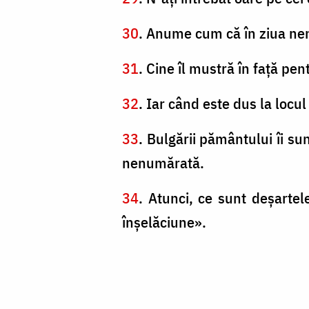
30
. Anume cum că în ziua neno
31
. Cine îl mustră în faţă pen
32
. Iar când este dus la locul
33
. Bulgării pământului îi su
nenumărată.
34
. Atunci, ce sunt deşarte
înşelăciune».