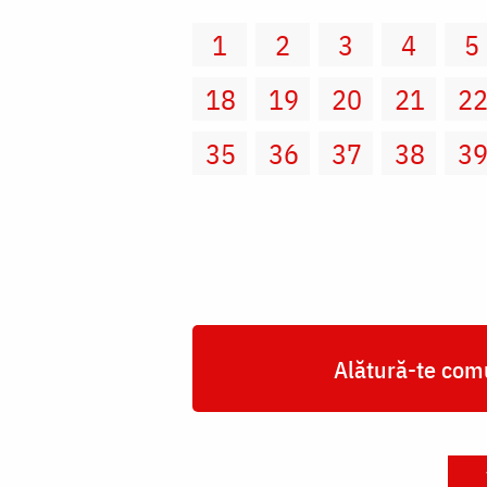
1
2
3
4
5
18
19
20
21
2
35
36
37
38
3
Alătură-te comu