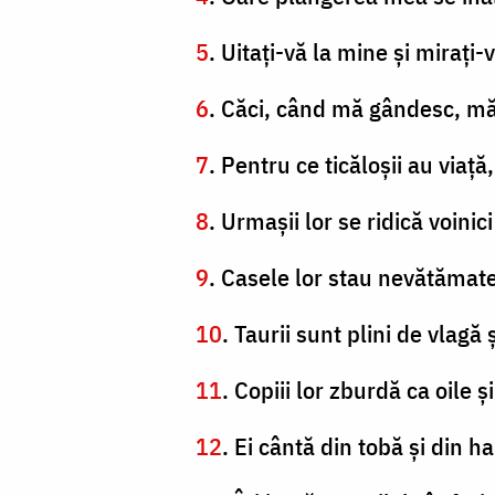
5
. Uitaţi-vă la mine şi miraţi
6
. Căci, când mă gândesc, mă
7
. Pentru ce ticăloşii au viaţ
8
. Urmaşii lor se ridică voinici
9
. Casele lor stau nevătămat
10
. Taurii sunt plini de vlagă 
11
. Copiii lor zburdă ca oile 
12
. Ei cântă din tobă şi din h