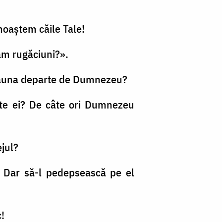
noaştem căile Tale!
ţăm rugăciuni?».
otdeauna departe de Dumnezeu?
este ei? De câte ori Dumnezeu
ejul?
i. Dar să-l pedepsească pe el
!