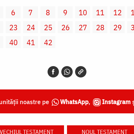
6
7
8
9
10
11
12
2
23
24
25
26
27
28
29
9
40
41
42
nității noastre pe
WhatsApp
,
Instagram
VECHIUL TESTAMENT
NOUL TESTAMENT