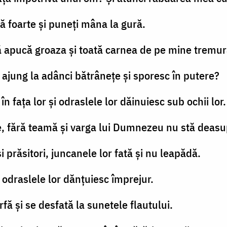
-vă foarte şi puneţi mâna la gură.
 apucă groaza şi toată carnea de pe mine tremur
ă, ajung la adânci bătrâneţe şi sporesc în putere?
 în faţa lor şi odraslele lor dăinuiesc sub ochii lor.
e, fără teamă şi varga lui Dumnezeu nu stă deasup
şi prăsitori, juncanele lor fată şi nu leapădă.
şi odraslele lor dănţuiesc împrejur.
arfă şi se desfată la sunetele flautului.