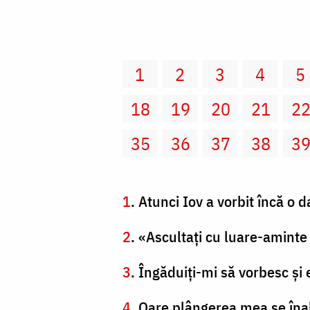
1
2
3
4
5
18
19
20
21
2
35
36
37
38
3
1
. Atunci Iov a vorbit încă o da
2
. «Ascultaţi cu luare-aminte
3
. Îngăduiţi-mi să vorbesc şi e
4
. Oare plângerea mea se îna