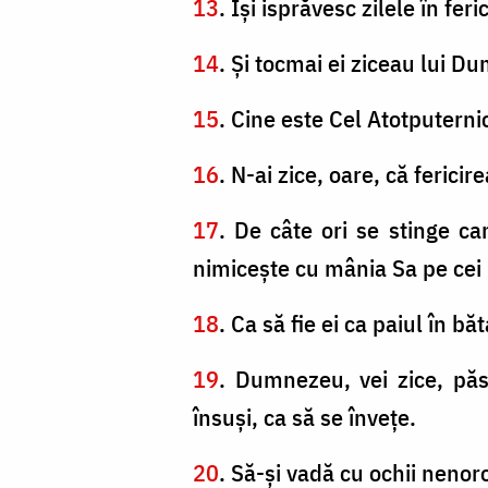
13
. Îşi isprăvesc zilele în fer
14
. Şi tocmai ei ziceau lui D
15
. Cine este Cel Atotputerni
16
. N-ai zice, oare, că feric
17
. De câte ori se stinge c
nimiceşte cu mânia Sa pe cei 
18
. Ca să fie ei ca paiul în b
19
. Dumnezeu, vei zice, păst
însuşi, ca să se înveţe.
20
. Să-şi vadă cu ochii nenor