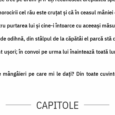
rocirii cel rău este cruţat şi că în ceasul mâniei
tru purtarea lui şi cine-i întoarce cu aceeaşi măs
 de odihnă, din stâlpul de la căpătâi el parcă stă d
nt uşori; în convoi pe urma lui înaintează toată l
le mângâieri pe care mi le daţi? Din toate cuvi
CAPITOLE