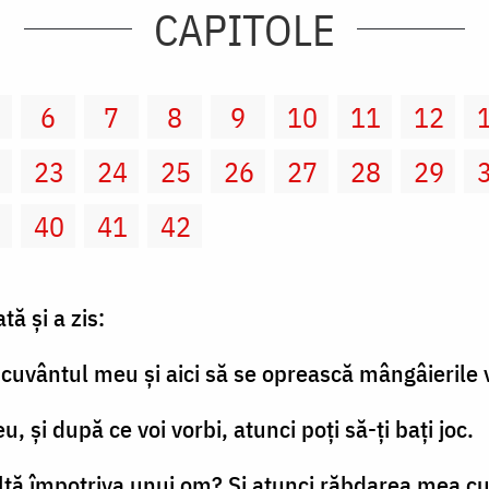
CAPITOLE
6
7
8
9
10
11
12
2
23
24
25
26
27
28
29
9
40
41
42
tă şi a zis:
 cuvântul meu şi aici să se oprească mângâierile 
u, şi după ce voi vorbi, atunci poţi să-ţi baţi joc.
lţă împotriva unui om? Şi atunci răbdarea mea cum