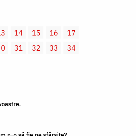
13
14
15
16
17
30
31
32
33
34
voastre.
 n-o să fie pe sfârşite?