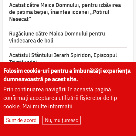
Acatist către Maica Domnului, pentru izbăvirea
de patima beției, înaintea icoanei „Potirul
Nesecat”
Rugăciune către Maica Domnului pentru
vindecarea de boli
Acatistul Sfântului Ierarh Spiridon, Episcopul
Trimitundei
Folosim cookie-uri pentru a îmbunătăți experiența
Acatistul Sfântului Mucenic Efrem cel Nou
dumneavoastră pe acest site.
Prin continuarea navigării în această pagină
Acatistul Sfântului Ierarh Nectarie de la Eghina
confirmați acceptarea utilizării fișierelor de tip
cookie.
Mai multe informații
Acatistul Sfântului Ioan Rusul
Sunt de acord
Nu, mulțumesc
Acatistul Sfântului Luca Doctorul, Arhiepiscopul
Simferopolului