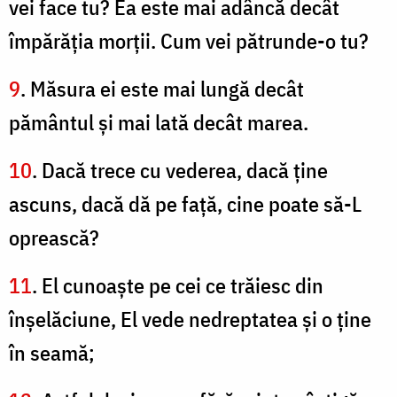
vei face tu? Ea este mai adâncă decât
împărăţia morţii. Cum vei pătrunde-o tu?
9
. Măsura ei este mai lungă decât
pământul şi mai lată decât marea.
10
. Dacă trece cu vederea, dacă ţine
ascuns, dacă dă pe faţă, cine poate să-L
oprească?
11
. El cunoaşte pe cei ce trăiesc din
înşelăciune, El vede nedreptatea şi o ţine
în seamă;