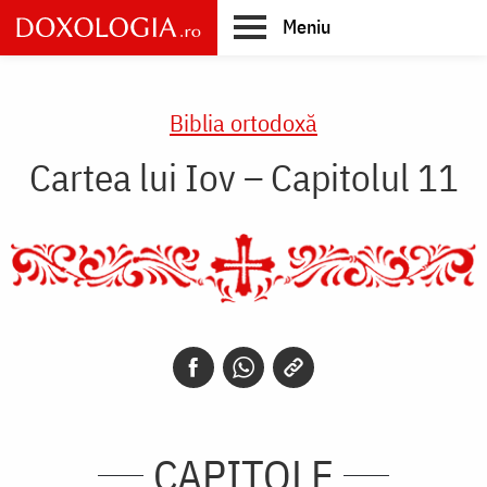
Skip
Meniu
to
main
Main
content
navigation
Biblia ortodoxă
Cartea lui Iov – Capitolul 11
CAPITOLE