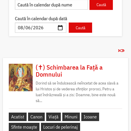
Caută în calendar după dată
(✝) Schimbarea la Față a
Domnului
Dorind să se îndulcească neîncetat de acea slavă a
lui Hristos și de vederea sfinților proroci, Petru a
luat îndrăzneală și a zis: Doamne, bine este nouă
să...
Acatist
Canon
Viață
Minuni
Icoane
Sfinte moaște
Locuri de pelerinaj