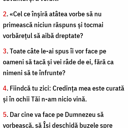
2
. «Cel ce înşiră atâtea vorbe să nu
primească niciun răspuns şi tocmai
vorbăreţul să aibă dreptate?
3
. Toate câte le-ai spus îi vor face pe
oameni să tacă şi vei râde de ei, fără ca
nimeni să te înfrunte?
4
. Fiindcă tu zici: Credinţa mea este curată
şi în ochii Tăi n-am nicio vină.
5
. Dar cine va face pe Dumnezeu să
vorbească, să Îşi deschidă buzele spre