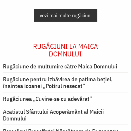
vezi mai multe rugăciuni
RUGĂCIUNI LA MAICA
DOMNULUI
Rugăciune de mulţumire către Maica Domnului
Rugăciune pentru izbăvirea de patima beției,
înaintea icoanei „Potirul nesecat”
Rugăciunea „Cuvine-se cu adevărat"
Acatistul Sfântului Acoperământ al Maicii
Domnului