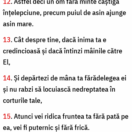
12
. Astfel deci un om fără minte câştigă
înţelepciune, precum puiul de asin ajunge
asin mare.
13
. Cât despre tine, dacă inima ta e
credincioasă şi dacă întinzi mâinile către
El,
14
. Şi depărtezi de mâna ta fărădelegea ei
şi nu rabzi să locuiască nedreptatea în
corturile tale,
15
. Atunci vei ridica fruntea ta fără pată pe
ea, vei fi puternic şi fără frică.