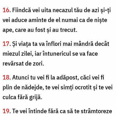
16
. Fiindcă vei uita necazul tău de azi şi-ţi
vei aduce aminte de el numai ca de nişte
ape, care au fost şi au trecut.
17
. Şi viaţa ta va înflori mai mândră decât
miezul zilei, iar întunericul se va face
revărsat de zori.
18
. Atunci tu vei fi la adăpost, căci vei fi
plin de nădejde, te vei simţi ocrotit şi te vei
culca fără grijă.
19
. Te vei întinde fără ca să te strâmtoreze