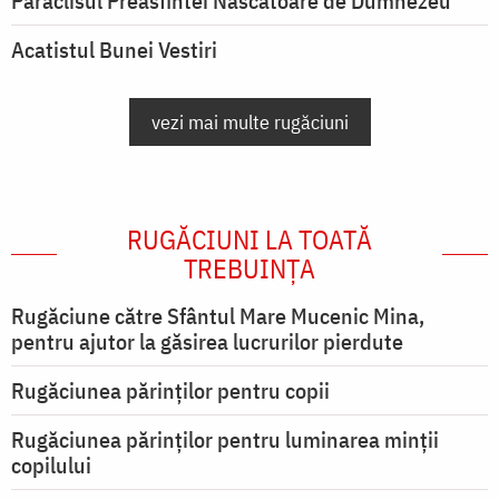
Paraclisul Preasfintei Născătoare de Dumnezeu
Acatistul Bunei Vestiri
vezi mai multe rugăciuni
RUGĂCIUNI LA TOATĂ
TREBUINȚA
Rugăciune către Sfântul Mare Mucenic Mina,
pentru ajutor la găsirea lucrurilor pierdute
Rugăciunea părinților pentru copii
Rugăciunea părinților pentru luminarea minţii
copilului