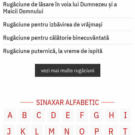
Rugăciune de lăsare în voia lui Dumnezeu şi a
Maicii Domnului
Rugăciune pentru izbăvirea de vrăjmași
Rugăciune pentru călătorie binecuvântată
Rugăciune puternică, la vreme de ispită
vezi mai multe rugăciuni
SINAXAR ALFABETIC
A
B
C
D
E
F
G
H
I
J
K
L
M
N
O
P
R
T