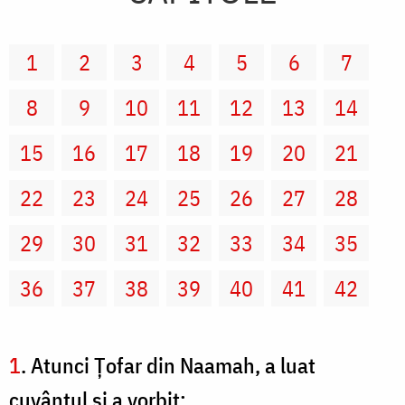
1
2
3
4
5
6
7
8
9
10
11
12
13
14
15
16
17
18
19
20
21
22
23
24
25
26
27
28
29
30
31
32
33
34
35
36
37
38
39
40
41
42
1
. Atunci Ţofar din Naamah, a luat
cuvântul şi a vorbit: