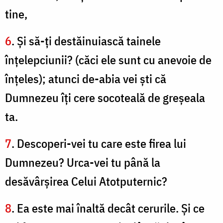
tine,
6
. Şi să-ţi destăinuiască tainele
înţelepciunii? (căci ele sunt cu anevoie de
înţeles); atunci de-abia vei şti că
Dumnezeu îţi cere socoteală de greşeala
ta.
7
. Descoperi-vei tu care este firea lui
Dumnezeu? Urca-vei tu până la
desăvârşirea Celui Atotputernic?
8
. Ea este mai înaltă decât cerurile. Şi ce