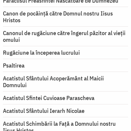
Paraclisul Preasfintei Născătoare de Dumnezeu
Canon de pocăință către Domnul nostru Iisus
Hristos
Canonul de rugăciune către îngerul păzitor al vieții
omului
Rugăciune la începerea lucrului
Psaltirea
Acatistul Sfântului Acoperământ al Maicii
Domnului
Acatistul Sfintei Cuvioase Parascheva
Acatistul Sfântului Ierarh Nicolae
Acatistul Schimbării la Faţă a Domnului nostru
Iisus Hristos