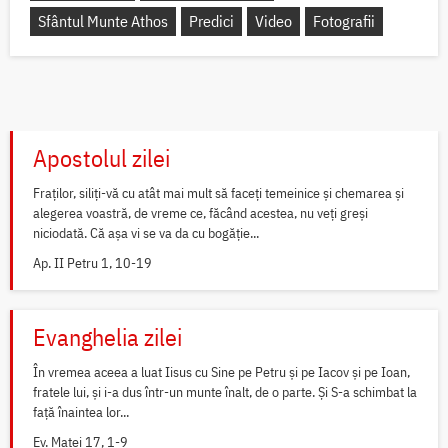
Sfântul Munte Athos
Predici
Video
Fotografii
Apostolul zilei
Fraților, siliți-vă cu atât mai mult să faceți temeinice și chemarea și
alegerea voastră, de vreme ce, făcând acestea, nu veți greși
niciodată. Că așa vi se va da cu bogăție...
Ap. II Petru 1, 10-19
Evanghelia zilei
În vremea aceea a luat Iisus cu Sine pe Petru și pe Iacov și pe Ioan,
fratele lui, și i-a dus într-un munte înalt, de o parte. Și S-a schimbat la
față înaintea lor...
Ev. Matei 17, 1-9