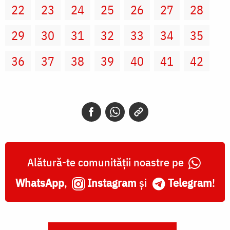
22
23
24
25
26
27
28
29
30
31
32
33
34
35
36
37
38
39
40
41
42
Alătură-te comunității noastre pe
WhatsApp
,
Instagram
și
Telegram
!