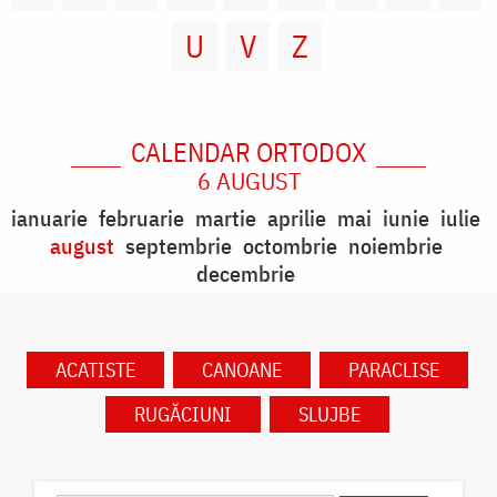
U
V
Z
CALENDAR ORTODOX
6 AUGUST
ianuarie
februarie
martie
aprilie
mai
iunie
iulie
august
septembrie
octombrie
noiembrie
decembrie
ACATISTE
CANOANE
PARACLISE
RUGĂCIUNI
SLUJBE