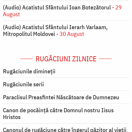
(Audio) Acatistul Sfântului Ioan Botezătorul
- 29
August
(Audio) Acatistul Sfântului Ierarh Varlaam,
Mitropolitul Moldovei
- 30 August
RUGĂCIUNI ZILNICE
Rugăciunile dimineții
Rugăciunile serii
Paraclisul Preasfintei Născătoare de Dumnezeu
Canon de pocăință către Domnul nostru Iisus
Hristos
Canonul de rugăciune către îngerul păzitor al vieții