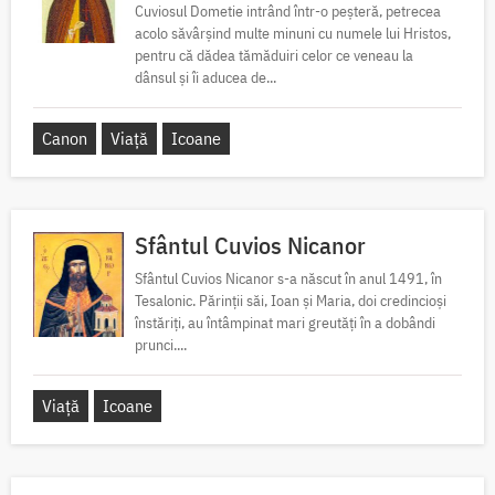
Cuviosul Dometie intrând într-o peșteră, petrecea
acolo săvârșind multe minuni cu numele lui Hristos,
pentru că dădea tămăduiri celor ce veneau la
dânsul și îi aducea de...
Canon
Viață
Icoane
Sfântul Cuvios Nicanor
Sfântul Cuvios Nicanor s-a născut în anul 1491, în
Tesalonic. Părinții săi, Ioan și Maria, doi credincioși
înstăriți, au întâmpinat mari greutăți în a dobândi
prunci....
Viață
Icoane