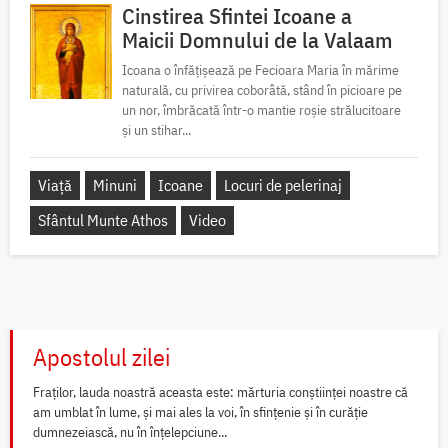
Cinstirea Sfintei Icoane a
Maicii Domnului de la Valaam
Icoana o înfățișează pe Fecioara Maria în mărime
naturală, cu privirea coborâtă, stând în picioare pe
un nor, îmbrăcată într-o mantie roșie strălucitoare
și un stihar...
Viață
Minuni
Icoane
Locuri de pelerinaj
Sfântul Munte Athos
Video
Apostolul zilei
Fraților, lauda noastră aceasta este: mărturia conștiinței noastre că
am umblat în lume, și mai ales la voi, în sfințenie și în curăție
dumnezeiască, nu în înțelepciune...