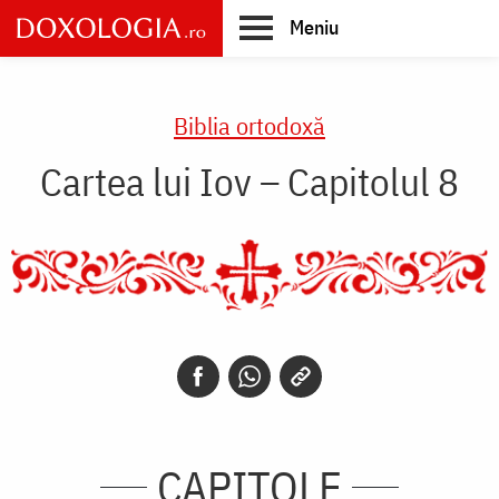
Skip
Meniu
to
main
Main
content
navigation
Biblia ortodoxă
Cartea lui Iov – Capitolul 8
CAPITOLE