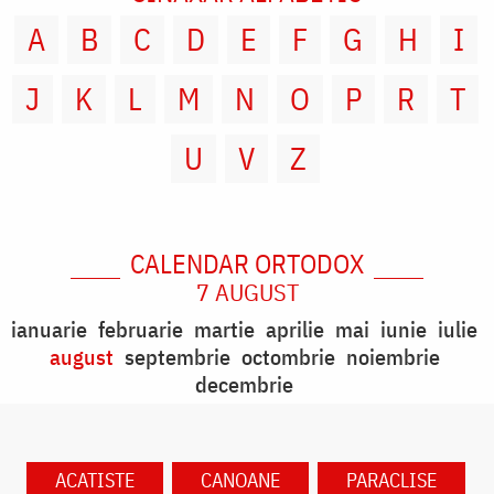
A
B
C
D
E
F
G
H
I
J
K
L
M
N
O
P
R
T
U
V
Z
CALENDAR ORTODOX
7 AUGUST
ianuarie
februarie
martie
aprilie
mai
iunie
iulie
august
septembrie
octombrie
noiembrie
decembrie
ACATISTE
CANOANE
PARACLISE