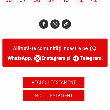
Alătură-te comunității noastre pe
WhatsApp
,
Instagram
și
Telegram
!
VECHIUL TESTAMENT
NOUL TESTAMENT