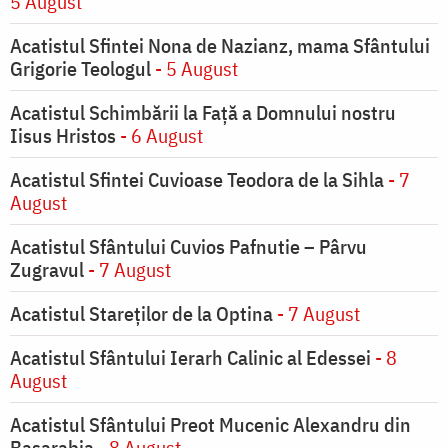
5 August
Acatistul Sfintei Nona de Nazianz, mama Sfântului
Grigorie Teologul
- 5 August
Acatistul Schimbării la Faţă a Domnului nostru
Iisus Hristos
- 6 August
Acatistul Sfintei Cuvioase Teodora de la Sihla
- 7
August
Acatistul Sfântului Cuvios Pafnutie – Pârvu
Zugravul
- 7 August
Acatistul Stareţilor de la Optina
- 7 August
Acatistul Sfântului Ierarh Calinic al Edessei
- 8
August
Acatistul Sfântului Preot Mucenic Alexandru din
Basarabia
- 8 August