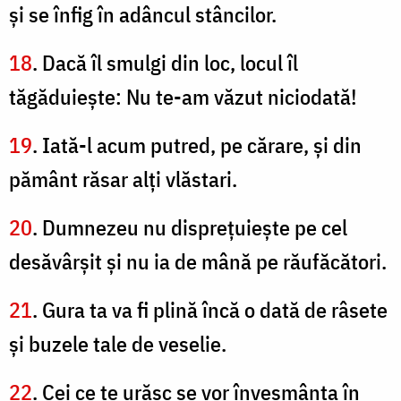
şi se înfig în adâncul stâncilor.
18
. Dacă îl smulgi din loc, locul îl
tăgăduieşte: Nu te-am văzut niciodată!
19
. Iată-l acum putred, pe cărare, şi din
pământ răsar alţi vlăstari.
20
. Dumnezeu nu dispreţuieşte pe cel
desăvârşit şi nu ia de mână pe răufăcători.
21
. Gura ta va fi plină încă o dată de râsete
şi buzele tale de veselie.
22
. Cei ce te urăsc se vor înveşmânta în