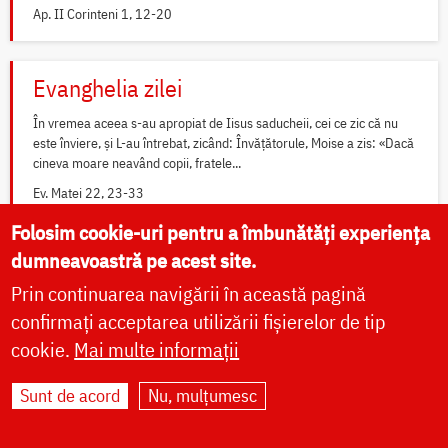
Ap. II Corinteni 1, 12-20
Evanghelia zilei
În vremea aceea s-au apropiat de Iisus saducheii, cei ce zic că nu
este înviere, și L-au întrebat, zicând: Învățătorule, Moise a zis: «Dacă
cineva moare neavând copii, fratele...
Ev. Matei 22, 23-33
Folosim cookie-uri pentru a îmbunătăți experiența
dumneavoastră pe acest site.
Widget Calendar Doxologia
Prin continuarea navigării în această pagină
confirmați acceptarea utilizării fișierelor de tip
Widget Rugăciuni Doxologia
cookie.
Mai multe informații
Sunt de acord
Nu, mulțumesc