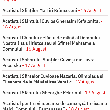
Acatistul Sfinților Martiri Brâncoveni
- 16 August
Acatistul Sfântului Cuvios Gherasim Kefalonitul
-
16 August
Acatistul Chipului nefăcut de mână al Domnului
Nostru Iisus Hristos sau al Sfintei Mahrame a
Domnului
- 16 August
Acatistul Soborului Sfinților Cuvioși din Lavra
Pecerska
- 17 August
Acatistul Sfintelor Cuvioase Nazaria, Olimpiada și
Elisabeta de la Mănăstirea Varatic
- 17 August
Acatistul Sfântului Gheorghe Pelerinul
- 17 August
Acatistul pentru vindecarea de cancer, către icoana
Maicii Domnului „Pantanassa”
- 18 August