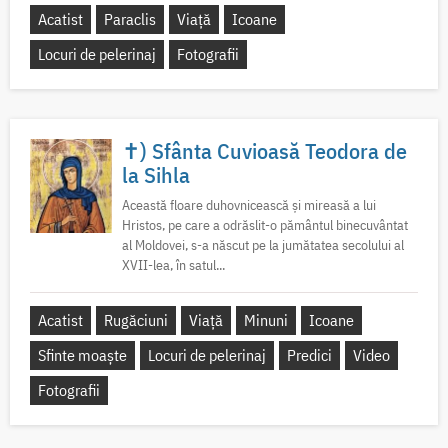
Acatist
Paraclis
Viață
Icoane
Locuri de pelerinaj
Fotografii
✝) Sfânta Cuvioasă Teodora de
la Sihla
Această floare duhovnicească și mireasă a lui
Hristos, pe care a odrăslit-o pământul binecuvântat
al Moldovei, s-a născut pe la jumătatea secolului al
XVII-lea, în satul...
Acatist
Rugăciuni
Viață
Minuni
Icoane
Sfinte moaște
Locuri de pelerinaj
Predici
Video
Fotografii