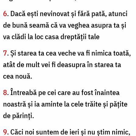
6
. Dacă eşti nevinovat şi fără pată, atunci
de bună seamă că va veghea asupra ta şi
va clădi la loc casa dreptăţii tale
7
. Şi starea ta cea veche va fi nimica toată,
atât de mult vei fi deasupra în starea ta
cea nouă.
8
. Întreabă pe cei care au fost înaintea
noastră şi ia aminte la cele trăite şi păţite
de părinţi.
9
. Căci noi suntem de ieri şi nu ştim nimic,