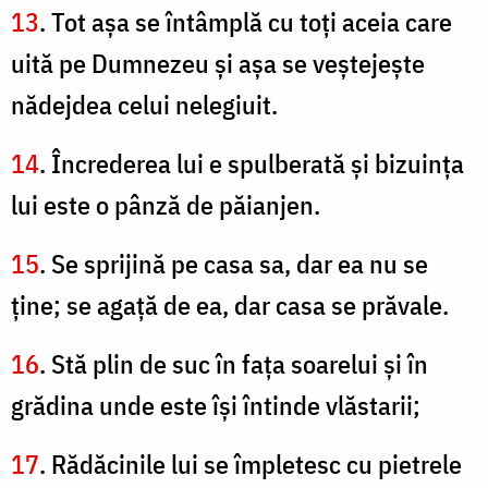
13
. Tot aşa se întâmplă cu toţi aceia care
uită pe Dumnezeu şi aşa se veştejeşte
nădejdea celui nelegiuit.
14
. Încrederea lui e spulberată şi bizuinţa
lui este o pânză de păianjen.
15
. Se sprijină pe casa sa, dar ea nu se
ţine; se agaţă de ea, dar casa se prăvale.
16
. Stă plin de suc în faţa soarelui şi în
grădina unde este îşi întinde vlăstarii;
17
. Rădăcinile lui se împletesc cu pietrele