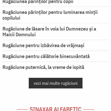
Rugăciunea părinților pentru copii
Rugăciunea părinților pentru luminarea minţii
copilului
Rugăciune de lăsare în voia lui Dumnezeu şi a
Maicii Domnului
Rugăciune pentru izbăvirea de vrăjmași
Rugăciune pentru călătorie binecuvântată
Rugăciune puternică, la vreme de ispită
vezi mai multe rugăciuni
SINAXAR ALFABETIC