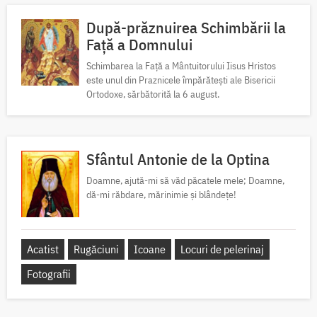
După-prăznuirea Schimbării la
Față a Domnului
Schimbarea la Față a Mântuitorului Iisus Hristos
este unul din Praznicele împărătești ale Bisericii
Ortodoxe, sărbătorită la 6 august.
Sfântul Antonie de la Optina
Doamne, ajută-mi să văd păcatele mele; Doamne,
dă-mi răbdare, mărinimie şi blândeţe!
Acatist
Rugăciuni
Icoane
Locuri de pelerinaj
Fotografii