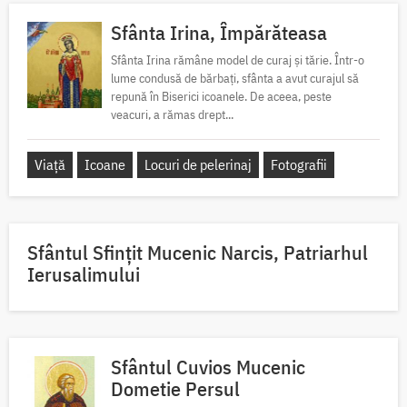
Sfânta Irina, Împărăteasa
Sfânta Irina rămâne model de curaj și tărie. Într-o
lume condusă de bărbați, sfânta a avut curajul să
repună în Biserici icoanele. De aceea, peste
veacuri, a rămas drept...
Viață
Icoane
Locuri de pelerinaj
Fotografii
Sfântul Sfinţit Mucenic Narcis, Patriarhul
Ierusalimului
Sfântul Cuvios Mucenic
Dometie Persul