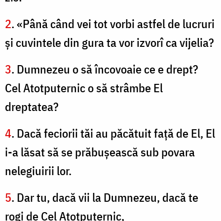
2
. «Până când vei tot vorbi astfel de lucruri
şi cuvintele din gura ta vor izvorî ca vijelia?
3
. Dumnezeu o să încovoaie ce e drept?
Cel Atotputernic o să strâmbe El
dreptatea?
4
. Dacă feciorii tăi au păcătuit faţă de El, El
i-a lăsat să se prăbuşească sub povara
nelegiuirii lor.
5
. Dar tu, dacă vii la Dumnezeu, dacă te
rogi de Cel Atotputernic,