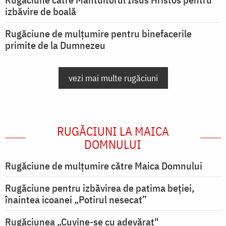
izbăvire de boală
Rugăciune de mulțumire pentru binefacerile
primite de la Dumnezeu
vezi mai multe rugăciuni
RUGĂCIUNI LA MAICA
DOMNULUI
Rugăciune de mulţumire către Maica Domnului
Rugăciune pentru izbăvirea de patima beției,
înaintea icoanei „Potirul nesecat”
Rugăciunea „Cuvine-se cu adevărat"