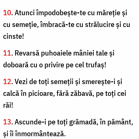
10
. Atunci împodobeşte-te cu măreţie şi
cu semeţie, îmbracă-te cu strălucire şi cu
cinste!
11
. Revarsă puhoaiele mâniei tale şi
doboară cu o privire pe cel trufaş!
12
. Vezi de toţi semeţii şi smereşte-i şi
calcă în picioare, fără zăbavă, pe toţi cei
răi!
13
. Ascunde-i pe toţi grămadă, în pământ,
şi îi înmormântează.