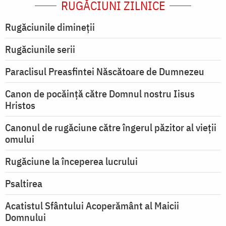
RUGĂCIUNI ZILNICE
Rugăciunile dimineții
Rugăciunile serii
Paraclisul Preasfintei Născătoare de Dumnezeu
Canon de pocăință către Domnul nostru Iisus
Hristos
Canonul de rugăciune către îngerul păzitor al vieții
omului
Rugăciune la începerea lucrului
Psaltirea
Acatistul Sfântului Acoperământ al Maicii
Domnului