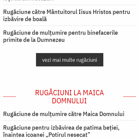
Rugăciune către Mântuitorul Iisus Hristos pentru
izbăvire de boală
Rugăciune de mulțumire pentru binefacerile
primite de la Dumnezeu
vezi mai multe rugăciuni
RUGĂCIUNI LA MAICA
DOMNULUI
Rugăciune de mulţumire către Maica Domnului
Rugăciune pentru izbăvirea de patima beției,
înaintea icoanei „Potirul nesecat”