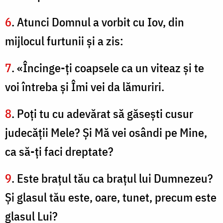
6
. Atunci Domnul a vorbit cu Iov, din
mijlocul furtunii şi a zis:
7
. «Încinge-ţi coapsele ca un viteaz şi te
voi întreba şi Îmi vei da lămuriri.
8
. Poţi tu cu adevărat să găseşti cusur
judecăţii Mele? Şi Mă vei osândi pe Mine,
ca să-ţi faci dreptate?
9
. Este braţul tău ca braţul lui Dumnezeu?
Şi glasul tău este, oare, tunet, precum este
glasul Lui?