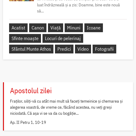
luat îndrăzneală și a zis: Doamne, bine este nouă
să...
Acatist
Canon
Viață
Minuni
Icoane
Sfinte moaște
Locuri de pelerinaj
Sfântul Munte Athos
Predici
Video
Fotografii
Apostolul zilei
Fraților, siliți-vă cu atât mai mult să faceți temeinice și chemarea și
alegerea voastră, de vreme ce, făcând acestea, nu veți greși
niciodată. Că așa vi se va da cu bogăție...
Ap. II Petru 1, 10-19