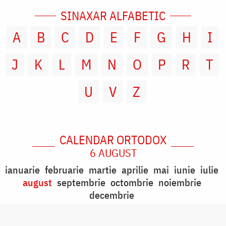
SINAXAR ALFABETIC
A
B
C
D
E
F
G
H
I
J
K
L
M
N
O
P
R
T
U
V
Z
CALENDAR ORTODOX
6 AUGUST
ianuarie
februarie
martie
aprilie
mai
iunie
iulie
august
septembrie
octombrie
noiembrie
decembrie