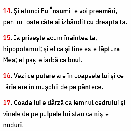
14
. Şi atunci Eu Însumi te voi preamări,
pentru toate câte ai izbândit cu dreapta ta.
15
. Ia priveşte acum înaintea ta,
hipopotamul; şi el ca şi tine este făptura
Mea; el paşte iarbă ca boul.
16
. Vezi ce putere are în coapsele lui şi ce
tărie are în muşchii de pe pântece.
17
. Coada lui e dârză ca lemnul cedrului şi
vinele de pe pulpele lui stau ca nişte
noduri.