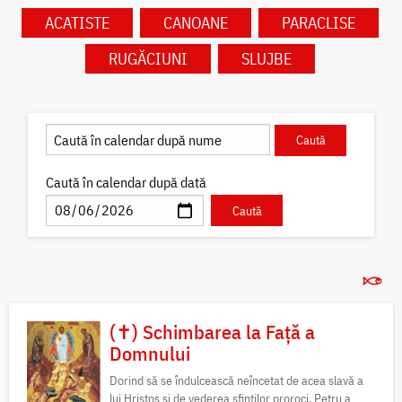
ACATISTE
CANOANE
PARACLISE
RUGĂCIUNI
SLUJBE
Caută în calendar după dată
(✝) Schimbarea la Față a
Domnului
Dorind să se îndulcească neîncetat de acea slavă a
lui Hristos și de vederea sfinților proroci, Petru a