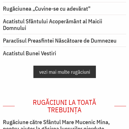
Rugăciunea „Cuvine-se cu adevărat"
Acatistul Sfântului Acoperământ al Maicii
Domnului
Paraclisul Preasfintei Născătoare de Dumnezeu
Acatistul Bunei Vestiri
vezi mai multe rugăciuni
RUGĂCIUNI LA TOATĂ
TREBUINȚA
Rugăciune către Sfântul Mare Mucenic Mina,
pentru ajutor la găsirea lucrurilor pierdute