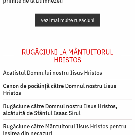
primite de la Dumnezeu
vezi mai multe rugăciuni
RUGĂCIUNI LA MÂNTUITORUL
HRISTOS
Acatistul Domnului nostru Iisus Hristos
Canon de pocăință către Domnul nostru Iisus
Hristos
Rugăciune către Domnul nostru Iisus Hristos,
alcătuită de Sfântul Isaac Sirul
Rugăciune către Mântuitorul Iisus Hristos pentru
ieşirea din necazuri