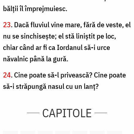
bălţii îl împrejmuiesc.
23
. Dacă fluviul vine mare, fără de veste, el
nu se sinchiseşte; el stă liniştit pe loc,
chiar când ar fi ca Iordanul să-i urce
năvalnic până la gură.
24
. Cine poate să-l privească? Cine poate
să-i străpungă nasul cu un lanţ?
CAPITOLE