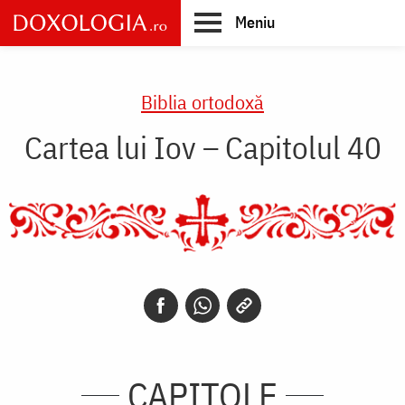
Skip
Meniu
to
main
Main
content
navigation
Biblia ortodoxă
Cartea lui Iov – Capitolul 40
CAPITOLE