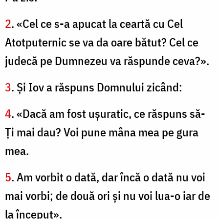
2
. «Cel ce s-a apucat la ceartă cu Cel
Atotputernic se va da oare bătut? Cel ce
judecă pe Dumnezeu va răspunde ceva?».
3
. Şi Iov a răspuns Domnului zicând:
4
. «Dacă am fost uşuratic, ce răspuns să-
Ți mai dau? Voi pune mâna mea pe gura
mea.
5
. Am vorbit o dată, dar încă o dată nu voi
mai vorbi; de două ori şi nu voi lua-o iar de
la început».