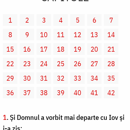
1
2
3
4
5
6
7
8
9
10
11
12
13
14
15
16
17
18
19
20
21
22
23
24
25
26
27
28
29
30
31
32
33
34
35
36
37
38
39
40
41
42
1
. Şi Domnul a vorbit mai departe cu Iov şi
i-a zis: