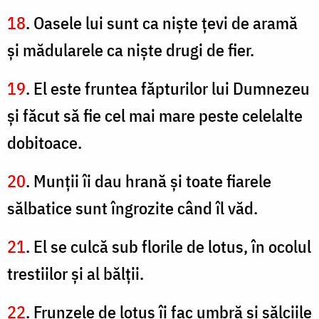
18
. Oasele lui sunt ca nişte ţevi de aramă
şi mădularele ca nişte drugi de fier.
19
. El este fruntea făpturilor lui Dumnezeu
şi făcut să fie cel mai mare peste celelalte
dobitoace.
20
. Munţii îi dau hrană şi toate fiarele
sălbatice sunt îngrozite când îl văd.
21
. El se culcă sub florile de lotus, în ocolul
trestiilor şi al bălţii.
22
. Frunzele de lotus îi fac umbră şi sălciile