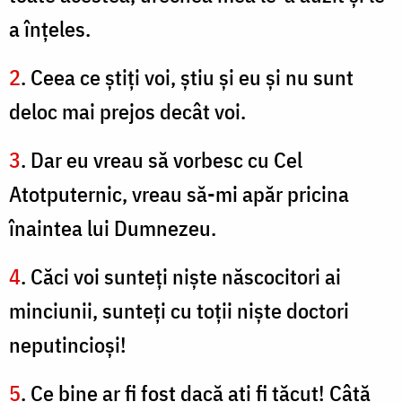
a înţeles.
2
. Ceea ce ştiţi voi, ştiu şi eu şi nu sunt
deloc mai prejos decât voi.
3
. Dar eu vreau să vorbesc cu Cel
Atotputernic, vreau să-mi apăr pricina
înaintea lui Dumnezeu.
4
. Căci voi sunteţi nişte născocitori ai
minciunii, sunteţi cu toţii nişte doctori
neputincioşi!
5
. Ce bine ar fi fost dacă aţi fi tăcut! Câtă