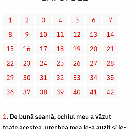
1
2
3
4
5
6
7
8
9
10
11
12
13
14
15
16
17
18
19
20
21
22
23
24
25
26
27
28
29
30
31
32
33
34
35
36
37
38
39
40
41
42
1
. De bună seamă, ochiul meu a văzut
toate acestea, urechea mea le-a auzit şi le-