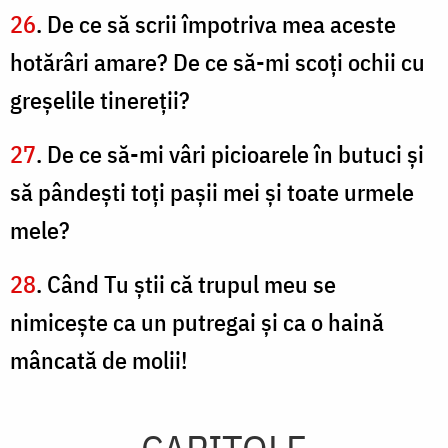
26
. De ce să scrii împotriva mea aceste
hotărâri amare? De ce să-mi scoţi ochii cu
greşelile tinereţii?
27
. De ce să-mi vâri picioarele în butuci şi
să pândeşti toţi paşii mei şi toate urmele
mele?
28
. Când Tu ştii că trupul meu se
nimiceşte ca un putregai şi ca o haină
mâncată de molii!