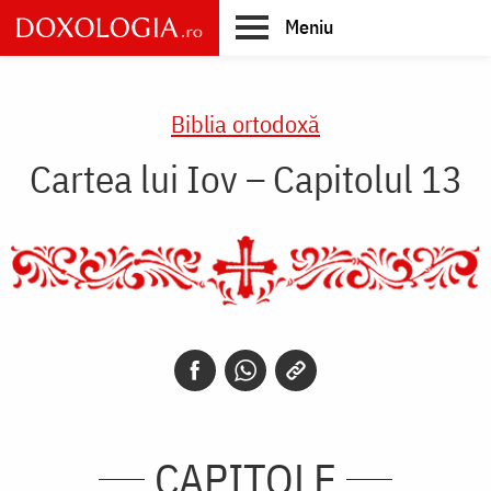
Skip
Meniu
to
main
Main
content
navigation
Biblia ortodoxă
Cartea lui Iov – Capitolul 13
CAPITOLE