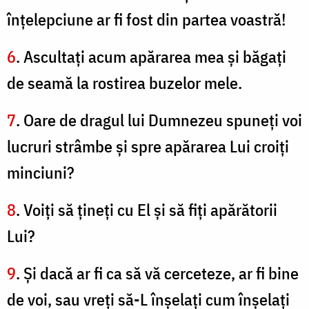
înţelepciune ar fi fost din partea voastră!
6
. Ascultaţi acum apărarea mea şi băgaţi
de seamă la rostirea buzelor mele.
7
. Oare de dragul lui Dumnezeu spuneţi voi
lucruri strâmbe şi spre apărarea Lui croiţi
minciuni?
8
. Voiţi să ţineţi cu El şi să fiţi apărătorii
Lui?
9
. Şi dacă ar fi ca să vă cerceteze, ar fi bine
de voi, sau vreţi să-L înşelaţi cum înşelaţi