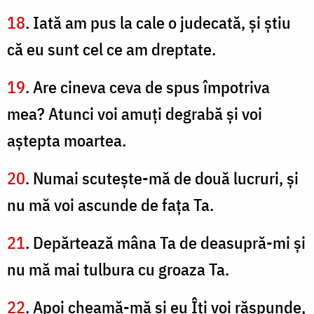
18
. Iată am pus la cale o judecată, şi ştiu
că eu sunt cel ce am dreptate.
19
. Are cineva ceva de spus împotriva
mea? Atunci voi amuţi degrabă şi voi
aştepta moartea.
20
. Numai scuteşte-mă de două lucruri, şi
nu mă voi ascunde de faţa Ta.
21
. Depărtează mâna Ta de deasupră-mi şi
nu mă mai tulbura cu groaza Ta.
22
. Apoi cheamă-mă şi eu Îţi voi răspunde,