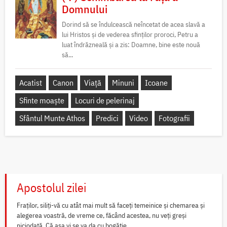
Domnului
Dorind să se îndulcească neîncetat de acea slavă a
lui Hristos și de vederea sfinților proroci, Petru a
luat îndrăzneală și a zis: Doamne, bine este nouă
să...
Acatist
Canon
Viață
Minuni
Icoane
Sfinte moaște
Locuri de pelerinaj
Sfântul Munte Athos
Predici
Video
Fotografii
Apostolul zilei
Fraților, siliți-vă cu atât mai mult să faceți temeinice și chemarea și
alegerea voastră, de vreme ce, făcând acestea, nu veți greși
niciodată. Că așa vi se va da cu bogăție...