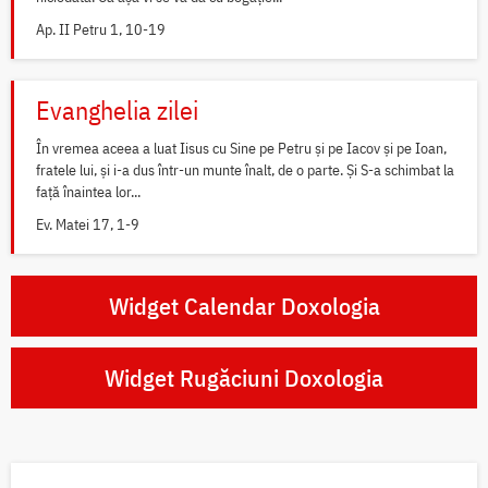
Ap. II Petru 1, 10-19
Evanghelia zilei
În vremea aceea a luat Iisus cu Sine pe Petru și pe Iacov și pe Ioan,
fratele lui, și i-a dus într-un munte înalt, de o parte. Și S-a schimbat la
față înaintea lor...
Ev. Matei 17, 1-9
Widget Calendar Doxologia
Widget Rugăciuni Doxologia