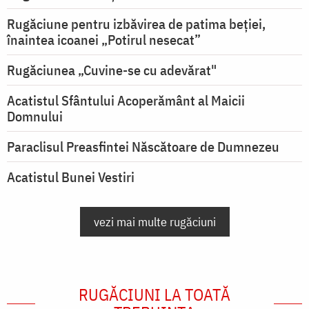
Rugăciune pentru izbăvirea de patima beției,
înaintea icoanei „Potirul nesecat”
Rugăciunea „Cuvine-se cu adevărat"
Acatistul Sfântului Acoperământ al Maicii
Domnului
Paraclisul Preasfintei Născătoare de Dumnezeu
Acatistul Bunei Vestiri
vezi mai multe rugăciuni
RUGĂCIUNI LA TOATĂ