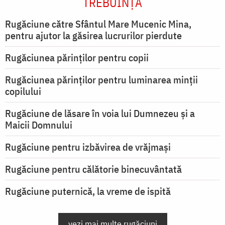
TREBUINȚA
Rugăciune către Sfântul Mare Mucenic Mina,
pentru ajutor la găsirea lucrurilor pierdute
Rugăciunea părinților pentru copii
Rugăciunea părinților pentru luminarea minţii
copilului
Rugăciune de lăsare în voia lui Dumnezeu şi a
Maicii Domnului
Rugăciune pentru izbăvirea de vrăjmași
Rugăciune pentru călătorie binecuvântată
Rugăciune puternică, la vreme de ispită
vezi mai multe rugăciuni