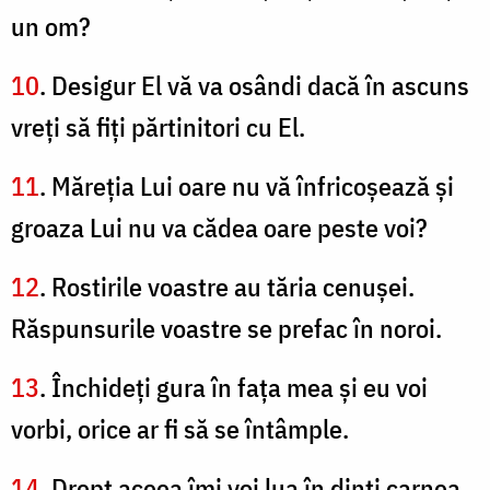
un om?
10
. Desigur El vă va osândi dacă în ascuns
vreţi să fiţi părtinitori cu El.
11
. Măreţia Lui oare nu vă înfricoşează şi
groaza Lui nu va cădea oare peste voi?
12
. Rostirile voastre au tăria cenuşei.
Răspunsurile voastre se prefac în noroi.
13
. Închideţi gura în faţa mea şi eu voi
vorbi, orice ar fi să se întâmple.
14
. Drept aceea îmi voi lua în dinţi carnea