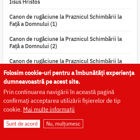
Iisus Hristos
Canon de rugăciune la Praznicul Schimbării la
Faţă a Domnului (1)
Canon de rugăciune la Praznicul Schimbării la
Faţă a Domnului (2)
Canon de rugăciune la Praznicul Schimbării la
Față a Mântuitorului
Folosim cookie-uri pentru a îmbunătăți experiența
dumneavoastră pe acest site.
Tropar la Praznicul Schimbării la Faţă a Domnului
Prin continuarea navigării în această pagină
Condac la Praznicul Schimbării la Faţă a
confirmați acceptarea utilizării fișierelor de tip
Domnului
cookie.
Mai multe informații
(Video) Troparul Schimbării la Față a Domnului
Sunt de acord
Nu, mulțumesc
(Audio) Condacul Schimbării la Față a Domnului