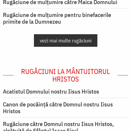
Rugăciune de mulţumire către Maica Domnului
Rugăciune de mulțumire pentru binefacerile
primite de la Dumnezeu
vezi mai multe rugăciuni
RUGĂCIUNI LA MÂNTUITORUL
HRISTOS
Acatistul Domnului nostru Iisus Hristos
Canon de pocăință către Domnul nostru Iisus
Hristos
Rugăciune către Domnul nostru Iisus Hristos,
alcătuită de Sfântul Isaac Sirul