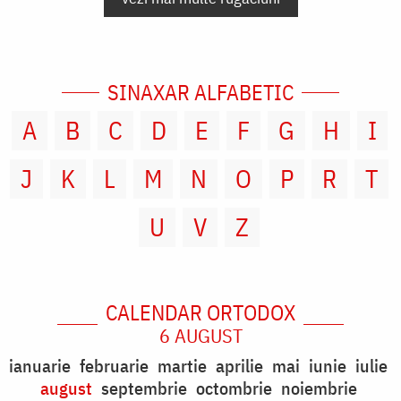
SINAXAR ALFABETIC
A
B
C
D
E
F
G
H
I
J
K
L
M
N
O
P
R
T
U
V
Z
CALENDAR ORTODOX
6 AUGUST
ianuarie
februarie
martie
aprilie
mai
iunie
iulie
august
septembrie
octombrie
noiembrie