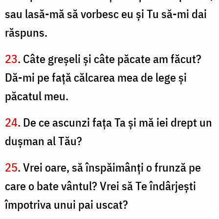
sau lasă-mă să vorbesc eu şi Tu să-mi dai
răspuns.
23
. Câte greşeli şi câte păcate am făcut?
Dă-mi pe faţă călcarea mea de lege şi
păcatul meu.
24
. De ce ascunzi faţa Ta şi mă iei drept un
duşman al Tău?
25
. Vrei oare, să înspăimânţi o frunză pe
care o bate vântul? Vrei să Te îndârjeşti
împotriva unui pai uscat?