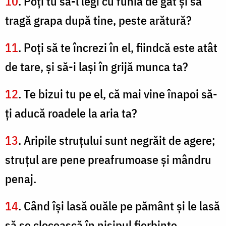
10
. Poţi tu să-l legi cu funia de gât şi să
tragă grapa după tine, peste arătură?
11
. Poţi să te încrezi în el, fiindcă este atât
de tare, şi să-i laşi în grijă munca ta?
12
. Te bizui tu pe el, că mai vine înapoi să-
ţi aducă roadele la aria ta?
13
. Aripile struţului sunt negrăit de agere;
struţul are pene preafrumoase și mândru
penaj.
14
. Când îşi lasă ouăle pe pământ şi le lasă
să se clocească în nisipul fierbinte,