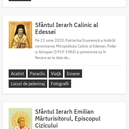
Sfântul Ierarh Calinic al
Edessei
Pe 23 iunie 2020, Patriarhia Ecumenică a hotărât
canonizarea Mitropolitului Calinic al Edessei, Pellei
și Almopiei (1919-1984) și pomenirea lui în
fiecare an la data de...
Acatist
Paraclis
Viață
Icoane
Locuri de pelerinaj
Fotografii
Sfântul Ierarh Emilian
Mărturisitorul, Episcopul
Cizicului