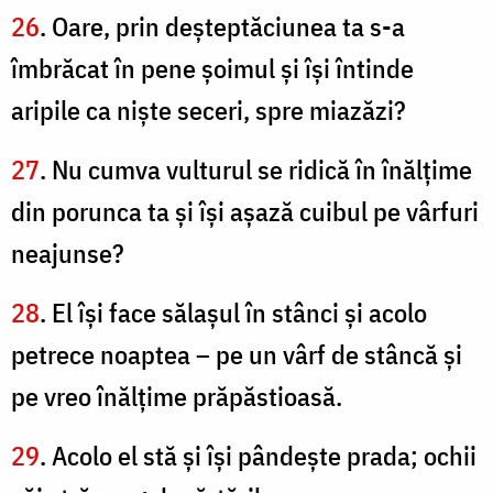
26
. Oare, prin deşteptăciunea ta s-a
îmbrăcat în pene şoimul şi îşi întinde
aripile ca nişte seceri, spre miazăzi?
27
. Nu cumva vulturul se ridică în înălţime
din porunca ta şi îşi aşază cuibul pe vârfuri
neajunse?
28
. El îşi face sălaşul în stânci şi acolo
petrece noaptea – pe un vârf de stâncă şi
pe vreo înălţime prăpăstioasă.
29
. Acolo el stă şi îşi pândeşte prada; ochii