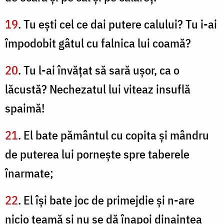
19
. Tu eşti cel ce dai putere calului? Tu i-ai
împodobit gâtul cu falnica lui coamă?
20
. Tu l-ai învăţat să sară uşor, ca o
lăcustă? Nechezatul lui viteaz insuflă
spaimă!
21
. El bate pământul cu copita şi mândru
de puterea lui porneşte spre taberele
înarmate;
22
. El îşi bate joc de primejdie şi n-are
nicio teamă şi nu se dă înapoi dinaintea