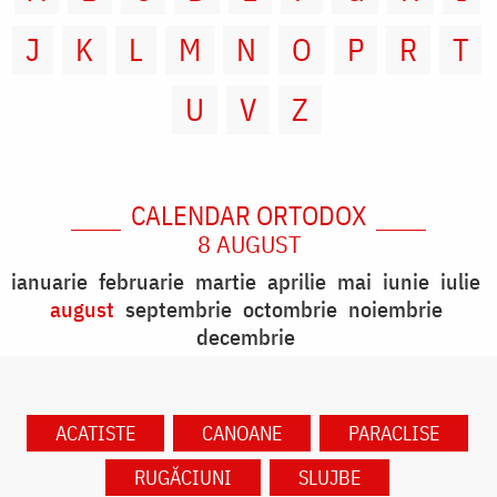
J
K
L
M
N
O
P
R
T
U
V
Z
CALENDAR ORTODOX
8 AUGUST
ianuarie
februarie
martie
aprilie
mai
iunie
iulie
august
septembrie
octombrie
noiembrie
decembrie
ACATISTE
CANOANE
PARACLISE
RUGĂCIUNI
SLUJBE