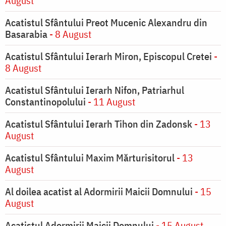
August
Acatistul Sfântului Preot Mucenic Alexandru din
Basarabia
- 8 August
Acatistul Sfântului Ierarh Miron, Episcopul Cretei
-
8 August
Acatistul Sfântului Ierarh Nifon, Patriarhul
Constantinopolului
- 11 August
Acatistul Sfântului Ierarh Tihon din Zadonsk
- 13
August
Acatistul Sfântului Maxim Mărturisitorul
- 13
August
Al doilea acatist al Adormirii Maicii Domnului
- 15
August
Acatistul Adormirii Maicii Domnului
- 15 August