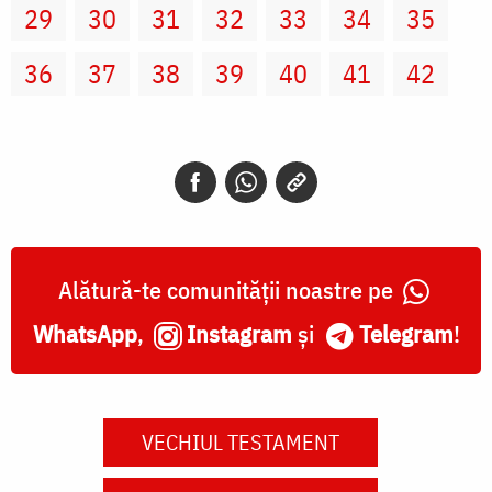
29
30
31
32
33
34
35
36
37
38
39
40
41
42
Alătură-te comunității noastre pe
WhatsApp
,
Instagram
și
Telegram
!
VECHIUL TESTAMENT