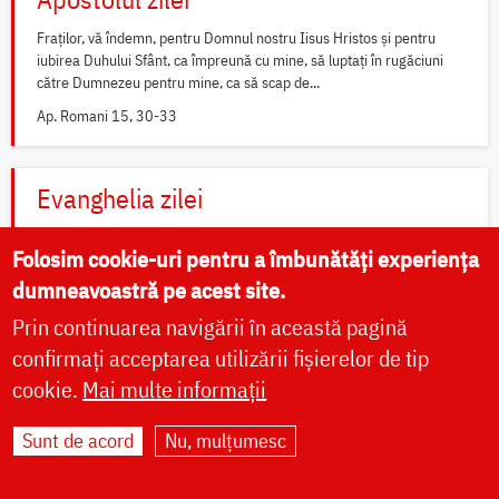
Fraților, vă îndemn, pentru Domnul nostru Iisus Hristos și pentru
iubirea Duhului Sfânt, ca împreună cu mine, să luptați în rugăciuni
către Dumnezeu pentru mine, ca să scap de...
Ap. Romani 15, 30-33
Evanghelia zilei
În vremea aceea s-au apropiat de Petru cei ce strâng darea (
pentru
Folosim cookie-uri pentru a îmbunătăți experiența
templu
) și i-au zis: Învățătorul vostru nu plătește darea? Ba da! – a
zis el. Dar intrând...
dumneavoastră pe acest site.
Ev. Matei 17, 24-27; 18, 1-4
Prin continuarea navigării în această pagină
confirmați acceptarea utilizării fișierelor de tip
cookie.
Mai multe informații
Widget Calendar Doxologia
Sunt de acord
Nu, mulțumesc
Widget Rugăciuni Doxologia