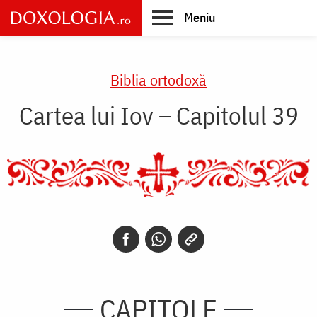
Skip
Meniu
to
main
Main
content
navigation
Biblia ortodoxă
Cartea lui Iov – Capitolul 39
CAPITOLE