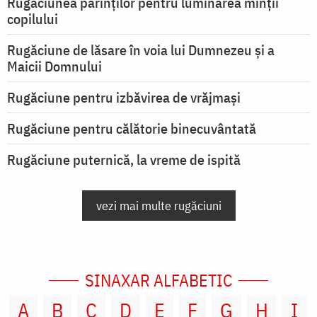
Rugăciunea părinților pentru luminarea minţii
copilului
Rugăciune de lăsare în voia lui Dumnezeu şi a
Maicii Domnului
Rugăciune pentru izbăvirea de vrăjmași
Rugăciune pentru călătorie binecuvântată
Rugăciune puternică, la vreme de ispită
vezi mai multe rugăciuni
SINAXAR ALFABETIC
A
B
C
D
E
F
G
H
I