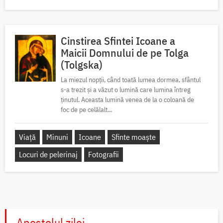
Cinstirea Sfintei Icoane a
Maicii Domnului de pe Tolga
(Tolgska)
La miezul nopții, când toată lumea dormea, sfântul
s-a trezit și a văzut o lumină care lumina întreg
ținutul. Aceasta lumină venea de la o coloană de
foc de pe celălalt...
Viață
Minuni
Icoane
Sfinte moaște
Locuri de pelerinaj
Fotografii
Apostolul zilei