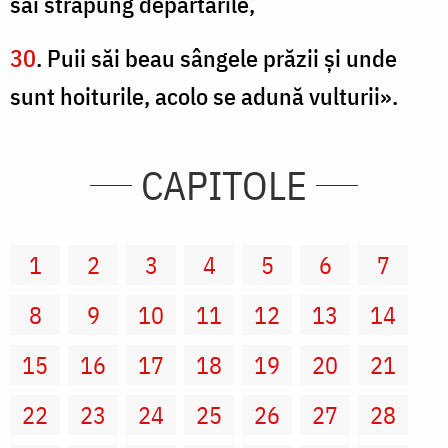
săi străpung depărtările,
30
. Puii săi beau sângele prăzii şi unde
sunt hoiturile, acolo se adună vulturii».
CAPITOLE
1
2
3
4
5
6
7
8
9
10
11
12
13
14
15
16
17
18
19
20
21
22
23
24
25
26
27
28