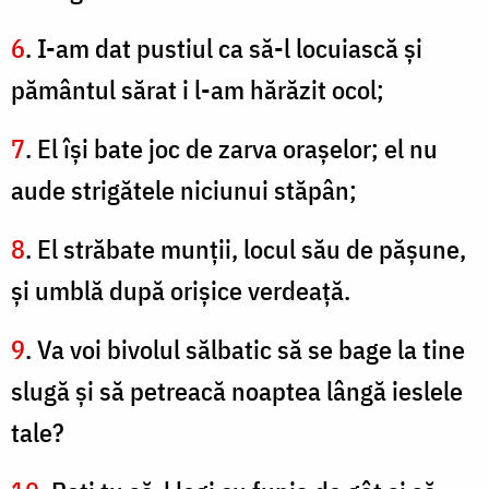
6
. I-am dat pustiul ca să-l locuiască şi
pământul sărat i l-am hărăzit ocol;
7
. El îşi bate joc de zarva oraşelor; el nu
aude strigătele niciunui stăpân;
8
. El străbate munţii, locul său de păşune,
şi umblă după orişice verdeaţă.
9
. Va voi bivolul sălbatic să se bage la tine
slugă şi să petreacă noaptea lângă ieslele
tale?