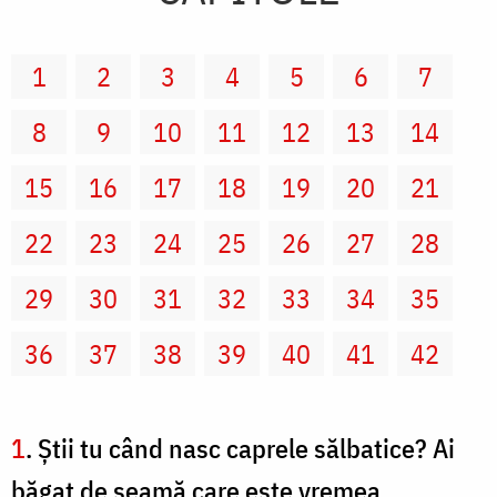
1
2
3
4
5
6
7
8
9
10
11
12
13
14
15
16
17
18
19
20
21
22
23
24
25
26
27
28
29
30
31
32
33
34
35
36
37
38
39
40
41
42
1
. Ştii tu când nasc caprele sălbatice? Ai
băgat de seamă care este vremea