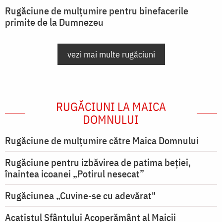
Rugăciune de mulțumire pentru binefacerile
primite de la Dumnezeu
vezi mai multe rugăciuni
RUGĂCIUNI LA MAICA
DOMNULUI
Rugăciune de mulţumire către Maica Domnului
Rugăciune pentru izbăvirea de patima beției,
înaintea icoanei „Potirul nesecat”
Rugăciunea „Cuvine-se cu adevărat"
Acatistul Sfântului Acoperământ al Maicii