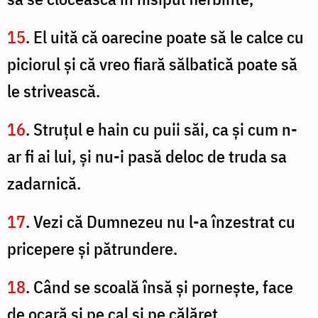
15
. El uită că oarecine poate să le calce cu
piciorul şi că vreo fiară sălbatică poate să
le strivească.
16
. Struţul e hain cu puii săi, ca şi cum n-
ar fi ai lui, şi nu-i pasă deloc de truda sa
zadarnică.
17
. Vezi că Dumnezeu nu l-a înzestrat cu
pricepere şi pătrundere.
18
. Când se scoală însă şi porneşte, face
de ocară şi pe cal şi pe călăreţ.