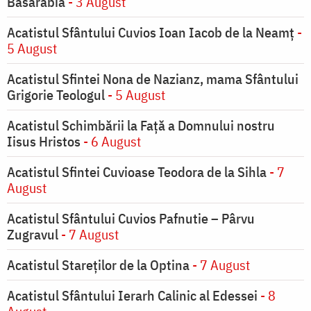
Basarabia
- 3 August
Acatistul Sfântului Cuvios Ioan Iacob de la Neamț
-
5 August
Acatistul Sfintei Nona de Nazianz, mama Sfântului
Grigorie Teologul
- 5 August
Acatistul Schimbării la Faţă a Domnului nostru
Iisus Hristos
- 6 August
Acatistul Sfintei Cuvioase Teodora de la Sihla
- 7
August
Acatistul Sfântului Cuvios Pafnutie – Pârvu
Zugravul
- 7 August
Acatistul Stareţilor de la Optina
- 7 August
Acatistul Sfântului Ierarh Calinic al Edessei
- 8