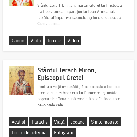
Sfântul Ierarh Emilian, mărturisitorul lui Hristos, a
trăit pe vremea împărăției lui Leon Armeanul,
luptătorul împotriva icoanelor, și fiind el episcop al
Cizicului, de...
Canon
Viață
Icoane
Video
Sfântul Ierarh Miron,
Episcopul Cretei
Pentru o viață îmbunătățită ca aceasta a fost pus
preot al sfintei biserici a lui Dumnezeu și învăța
popoarele sfânta bună credință și le întărea spre
nevoințele cele...
Acatist
Paraclis
Viață
Icoane
Sfinte moaște
Locuri de pelerinaj
Fotografii