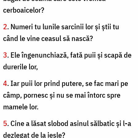
cerboaicelor?
2
. Numeri tu lunile sarcinii lor şi ştii tu
când le vine ceasul să nască?
3
. Ele îngenunchiază, fată puii şi scapă de
durerile lor,
4
. Iar puii lor prind putere, se fac mari pe
câmp, pornesc şi nu se mai întorc spre
mamele lor.
5
. Cine a lăsat slobod asinul sălbatic şi l-a
dezlegat de la iesle?