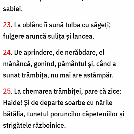
sabiei.
23
. La oblânc îi sună tolba cu săgeţi;
fulgere aruncă suliţa şi lancea.
24
. De aprindere, de nerăbdare, el
mănâncă, gonind, pământul şi, când a
sunat trâmbiţa, nu mai are astâmpăr.
25
. La chemarea trâmbiţei, pare că zice:
Haide! Şi de departe soarbe cu nările
bătălia, tunetul poruncilor căpeteniilor şi
strigătele războinice.